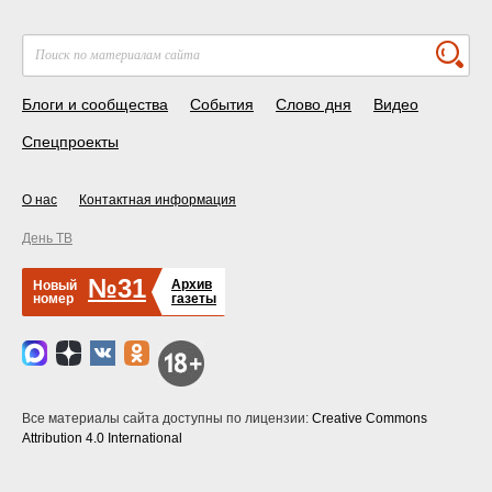
Блоги и сообщества
События
Слово дня
Видео
Спецпроекты
О нас
Контактная информация
День ТВ
№31
Архив
Новый
номер
газеты
Все материалы сайта доступны по лицензии:
Creative Commons
Attribution 4.0 International