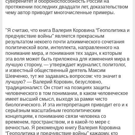
суверенитет и обороноспособность России на
протяжении последних двадцати лет, доказательством
чему автор приводит многочисленные примеры.
"Я считаю, что книга Валерия Коровина “Геополитика и
предчувствие войны” является прекрасным
результатом некоего почти алхимического сочетания
политической воли, интеллекта, направленного на
понимание мира, и понимания тех задач, к которым
эта воля может быть приложена для изменения мира в
лучшую сторону, — утверждает журналист, политолог,
и известный общественный деятель Максим
Шевченко, тут же задаваясь вопросом: что значит в
лучшую? — Валерий Коровин, безусловно,
традиционалист. Он стоит на позициях защиты
человеческого в том понимании, в каком человеческое
имеет высший смысл, выходя за рамки чисто
биологического. И эта интерпретация приводит его и к
серьёзным масштабным геополитическим
концепциям, к пониманию связи человека со
временем, пространством, и в какой-то мере с
вечностью. Я рекомендую книгу Валерия Коровина
“Геополитика и предчувствие войны” каждому, кто