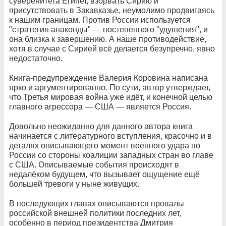
суверенитета Египет, взорвать Сирию и
присутствовать в Закавказье, неумолимо продвигаясь
к нашим границам. Против России используется
"стратегия анаконды" — постепенного "удушения", и
она близка к завершению. А наше противодействие,
хотя в случае с Сирией всё делается безупречно, явно
недостаточно.
Книга-предупреждение Валерия Коровина написана
ярко и аргументированно. По сути, автор утверждает,
что Третья мировая война уже идёт, и конечной целью
главного агрессора — США — является Россия.
Довольно неожиданно для данного автора книга
начинается с литературного вступления, красочно и в
деталях описывающего момент военного удара по
России со стороны коалиции западных стран во главе
с США. Описываемые события происходят в
недалёком будущем, что вызывает ощущение ещё
большей тревоги у ныне живущих.
В последующих главах описываются провалы
российской внешней политики последних лет,
особенно в период президентства Дмитрия