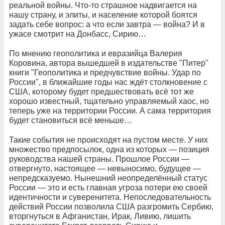
реальной войны. Что-то страшное надвигается на
нашу страну, и элиты, и население которой боятся
задать себе вопрос: а что если завтра — война? И в
ужасе смотрит на Донбасс, Сирию…
По мнению геополитика и евразийца Валерия
Коровина, автора вышедшей в издательстве "Питер"
книги "Геополитика и предчувствие войны. Удар по
России", в ближайшие годы нас ждёт столкновение с
США, которому будет предшествовать всё тот же
хорошо известный, тщательно управляемый хаос, но
теперь уже на территории России. А сама территория
будет становиться всё меньше…
Такие события не происходят на пустом месте. У них
множество предпосылок, одна из которых — позиция
руководства нашей страны. Прошлое России —
отвергнуто, настоящее — невыносимо, будущее —
непредсказуемо. Нынешний неопределённый статус
России — это и есть главная угроза потери ею своей
идентичности и суверенитета. Непоследовательность
действий России позволила США разгромить Сербию,
вторгнуться в Афганистан, Ирак, Ливию, лишить