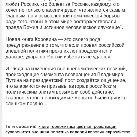
любит Россию, кто болеет за Россию, каждому, кто
хочет не только спасения души, что является самым
главным, но и осмысленной политической борьбы
ради того, чтобы в этом мире восторжествовали
правда Божия и истинное человеческое служение".
Новая книга Коровина — это своего рода
предупреждение о том, что если провал российской
внешней политики прежних лет продолжится и
дальше, удара по России избежать не удастся.
И глядя на изменения внешнеполитических позиций,
происходящие с момента возвращения Владимира
Путина на президентский пост, создаётся ощущение,
что алармистские призывы автора к российским
политическим элитам возымели своё действие.
Главное, чтобы необходимые меры не были приняты
слишком поздно…
Теги события:
книги
геополитика
цветная революция
суверенитет
внешняя политика
валерий коровин
евразийство