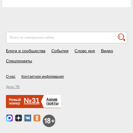
Блоги и сообщества
События
Слово дня
Видео
Спецпроекты
О нас
Контактная информация
День ТВ
№31
Архив
Новый
номер
газеты