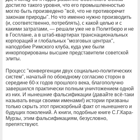
достигло такого уровня, что его промышленностью
могло быть произведено "всё, что не противоречит
законам природы". Но что именно нужно производить
(и, соответственно, потреблять), с какой целью и с
какими затратами, — решали уже не в Политбюро и не
в Госплане, а в штаб-квартирах транснациональных
корпораций и глобальных "мозговых центрах",
наподобие Римского клуба, куда уже были
инкорпорированы высшие представители советской
элиты.
Процесс "конвергенции двух социально-политических
систем", начатый по обоюдному согласию сторон в
середине 60-х годов прошлого века, благополучно
завершился практически полным уничтожением одной
из них. И нынешние фальсификации (давайте всё-таки
называть вещи своими именами!) истории призваны
только скрыть этот прискорбный факт от нынешнего и
будущих поколений. А книги, подобные книге С.Г.Кара-
Мурзы, этим фальсификациям, безусловно,
препятствуют.