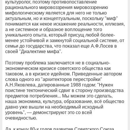
культуролог, поэтому противопоставление
рационального мировоззрения мировоззрению
мифологическому является для него не только
актуальным, но и концептуальным, поскольку "миф"
понимается как некое искажение реальности, иллюзия,
а не системное и образное воплощение того
уникального опыта, который присущ любой более-
менее устойчивой и замкнутой социальной системе, от
семьи до государства, что показал еще А.Ф.Лосев в
своей "Диалектике мифа".
Поэтому проблема заключается не в социально-
экономическом кризисе советского общества как
таковом, а в кризисе идейном. Приведенные автором
слова одного из "архитекторов перестройки"
А.Н.Яковлева, датированные 1988 годом: "Нужен
поистине тектонический сдвиг в сторону производства
предметов потребления... Мы можем это сделать,
наша экономика, культура, образование, всё общество
давно уже вышли на необходимый исходный
уровень", — демонстрируют это со всей
очевидностью.
Да, к концу 80-х годов развитие Советского Союза