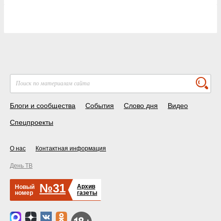
Блоги и сообщества
События
Слово дня
Видео
Спецпроекты
О нас
Контактная информация
День ТВ
№31
Архив
Новый
номер
газеты