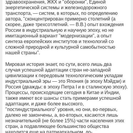
здравоохранения, ЖКХ и "оборонки", Единой
энергетической системы и железнодорожного
транспорта, — систем, в которых, по определению
автора, "сконцентрирован примерно столетний (а
скорее, даже трехсотлетний. — В.В.) опыт вхождения
России в индустриальную и научную эпоху, но не
имитационный вариант "модернизации", а опыт
синтеза европейских институтов и технологий со
сложной природной и культурной самобытностью
нашей страны".
Мировая история знает, по сути, всего лишь два
случая успешной адаптации стран не-западной
цивилизации к передовым технологическим укладам
индустриальной эры — это Япония (в эпоху Мэйдзи) и
Россия (дважды: в эпоху Петра I и в сталинскую эпоху).
Процессы, происходящие сегодня в Китае и Индии,
также имеют все шансы стать примерами успешной
адаптации, и даже более высокого,
"постиндустриального" уровня, но они, во-первых,
далеко не закончены, а, во-вторых, касаются лишь
незначительной (не более 15%) части населения этих
стран, а подавляющее большинство общества
находится еще на патриархальном, до-