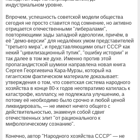
индустриальном уровне.
Впрочем, успешность советской модели общества
сегодня не просто ставится под сомнение, но активно
отрицается отечественными "либералами",
повторяющими зады западной идеологии, причём, в
её "демо-версии" для недалёких умом представителей
"третьего мира", и представляющими опыт СССР как
некий "цивилизационный тупик", "ошибку истории" и
так далее в том же духе. Именно против этой
пропагандистской шумихи направлена новая книга
Сергея Георгиевича Кара-Мурзы, который на
гигантском фактическом материале доказывает:
утверждения о том, что советская система народного
хозяйства в конце 80-х годов неотвратимо катилась к
катастрофе, коллапсу, не подлежала улучшению, а
потому её необходимо было срочно и любой ценой
ликвидировать, — не имеют ничего общего с
действительностью, знаменуя собой сдвиг
отечественных элит "от рационального к
мифологическому сознанию".
Конечно, автор "Народного хозяйства СССР" — не