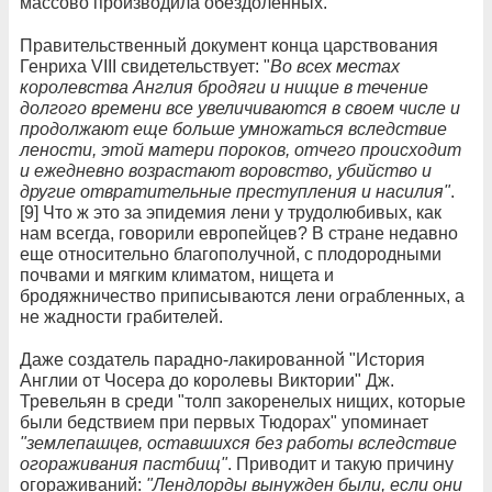
массово производила обездоленных.
Правительственный документ конца царствования
Генриха VIII свидетельствует: "
Во всех местах
королевства Англия бродяги и нищие в течение
долгого времени все увеличиваются в своем числе и
продолжают еще больше умножаться вследствие
лености, этой матери пороков, отчего происходит
и ежедневно возрастают воровство, убийство и
другие отвратительные преступления и насилия"
.
[9] Что ж это за эпидемия лени у трудолюбивых, как
нам всегда, говорили европейцев? В стране недавно
еще относительно благополучной, с плодородными
почвами и мягким климатом, нищета и
бродяжничество приписываются лени ограбленных, а
не жадности грабителей.
Даже создатель парадно-лакированной "История
Англии от Чосера до королевы Виктории" Дж.
Тревельян в среди "толп закоренелых нищих, которые
были бедствием при первых Тюдорах" упоминает
"землепашцев, оставшихся без работы вследствие
огораживания пастбищ"
. Приводит и такую причину
огораживаний:
"Лендлорды вынужден были, если они