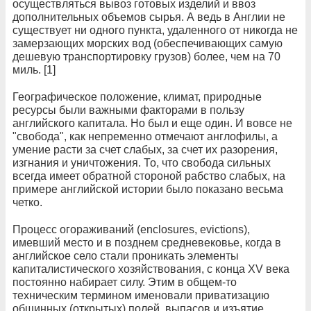
осуществляться вывоз готовых изделий и ввоз
дополнительных объемов сырья. А ведь в Англии не
существует ни одного пункта, удаленного от никогда не
замерзающих морских вод (обеспечивающих самую
дешевую транспортировку грузов) более, чем на 70
миль. [1]
Географическое положение, климат, природные
ресурсы были важными факторами в пользу
английского капитала. Но был и еще один. И вовсе не
"свобода", как непременно отмечают англофилы, а
умение расти за счет слабых, за счет их разорения,
изгнания и уничтожения. То, что свобода сильных
всегда имеет обратной стороной рабство слабых, на
примере английской истории было показано весьма
четко.
Процесс огораживаний (enclosures, evictions),
имевший место и в позднем средневековье, когда в
английское село стали проникать элементы
капиталистического хозяйствования, с конца XV века
постоянно набирает силу. Этим в общем-то
техническим термином именовали приватизацию
общинных (открытых) полей, выпасов и изъятие