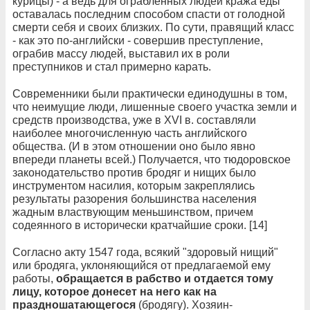
курицы) - а ведь для ограбленных людей кража еды
оставалась последним способом спасти от голодной
смерти себя и своих близких. По сути, правящий класс
- как это по-английски - совершив преступление,
ограбив массу людей, выставил их в роли
преступников и стал примерно карать.
Современники были практически единодушны в том,
что неимущие люди, лишенные своего участка земли и
средств производства, уже в XVI в. составляли
наиболее многочисленную часть английского
общества. (И в этом отношении оно было явно
впереди планеты всей.) Получается, что тюдоровское
законодательство против бродяг и нищих было
инструментом насилия, которым закреплялись
результаты разорения большинства населения
жадным властвующим меньшинством, причем
содеянного в исторически кратчайшие сроки. [14]
Согласно акту 1547 года, всякий "здоровый нищий"
или бродяга, уклоняющийся от предлагаемой ему
работы,
обращается в рабство и отдается тому
лицу, которое донесет на него как на
праздношатающегося
(бродягу). Хозяин-