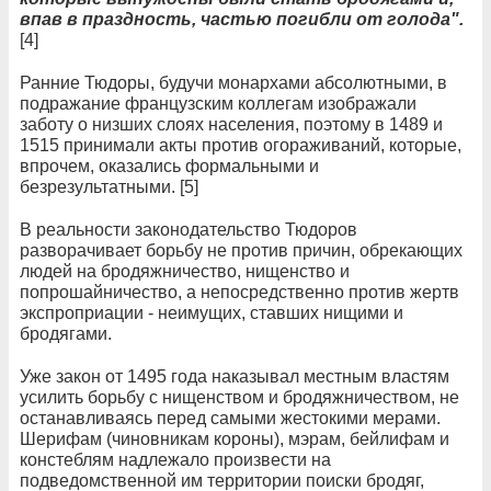
впав в праздность, частью погибли от голода".
[4]
Ранние Тюдоры, будучи монархами абсолютными, в
подражание французским коллегам изображали
заботу о низших слоях населения, поэтому в 1489 и
1515 принимали акты против огораживаний, которые,
впрочем, оказались формальными и
безрезультатными. [5]
В реальности законодательство Тюдоров
разворачивает борьбу не против причин, обрекающих
людей на бродяжничество, нищенство и
попрошайничество, а непосредственно против жертв
экспроприации - неимущих, ставших нищими и
бродягами.
Уже закон от 1495 года наказывал местным властям
усилить борьбу с нищенством и бродяжничеством, не
останавливаясь перед самыми жестокими мерами.
Шерифам (чиновникам короны), мэрам, бейлифам и
констеблям надлежало произвести на
подведомственной им территории поиски бродяг,