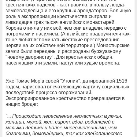
крестьянских наделов - как правило, в пользу лорда-
землевладельца и его крупных арендаторов. Большую
роль в экспроприации крестьянства сыграла и
ликвидация трех тысяч английских монастырей.
Корона отняла у них всё, чем они владели, нередко с
погромами и насилием. (Английские нравоучители как-
то не любят вспоминать жестокие преследования
церкви на их собственной территории.) Монастырские
земли были переданы и распроданы буржуазному
"новому дворянству". Для крестьянских общин,
населявших эти земли, наступили худые времена.
Уже Томас Мор в своей "Утопии", датированной 1516
годом, нарисовал впечатляющую картину социальных
последствий процесса огораживаний.
Экспроприированное крестьянство превращается в
нищих бродяг:
"... Происходит переселение несчастных: мужчин,
женщин, мужей, жен, сирот, вдов, родителей с
малыми детьми и более многочисленными, чем
богатыми, домочадцами, так как хлебопашество