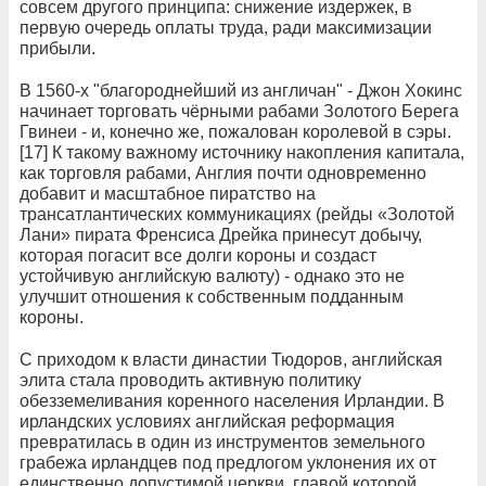
совсем другого принципа: снижение издержек, в
первую очередь оплаты труда, ради максимизации
прибыли.
В 1560-х "благороднейший из англичан" - Джон Хокинс
начинает торговать чёрными рабами Золотого Берега
Гвинеи - и, конечно же, пожалован королевой в сэры.
[17] К такому важному источнику накопления капитала,
как торговля рабами, Англия почти одновременно
добавит и масштабное пиратство на
трансатлантических коммуникациях (рейды «Золотой
Лани» пирата Френсиса Дрейка принесут добычу,
которая погасит все долги короны и создаст
устойчивую английскую валюту) - однако это не
улучшит отношения к собственным подданным
короны.
С приходом к власти династии Тюдоров, английская
элита стала проводить активную политику
обезземеливания коренного населения Ирландии. В
ирландских условиях английская реформация
превратилась в один из инструментов земельного
грабежа ирландцев под предлогом уклонения их от
единственно допустимой церкви, главой которой