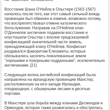
Восстание Шана О'Нейла в Ольстере (1563-1567)
началось после того, как этот самый сильный вождь
провинции был обвинен в измене, возможно потому,
что воспрепятствовал отмене католического
богослужения. Натравив на О'Нейлов клан
О'Доннелов англичане подавили восстание и
опустошили Ольстер с вполне предсказуемой
конфискацией значительной части земель,
принадлежащей клану О'Нейлов. Конфискат
раздавался фаворитам Елизаветы, которые
обязывались заселить пожалованные земли
"хорошими и покорными подданными", исключительно
англичанами. [21]
Следующая волна английской конфискаций была
направлена на ирландскую провинцию Манстер,
расположенную на юго-западе Ирландии,
плодородную, с обширными лесами и десятью
портами.
В Манстере шла борьба между кланами Десмондов и
Ормондов, которая также разжигалась и обострялась