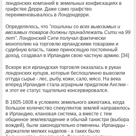
лондонских компаний в земельных конфискациях в
графстве Дерри. Даже само графство
переименовывалось в Лондондерри.
Определялось, что
"пошлины со всех вывозимых и
ввозимых товаров должны принадлежать Сити на 99
лет".
Лондонский Сити получал фактически
монополию на торговлю ирландcкими товарами и
судебную власть, также приносящую постоянный
доход, создавал в Ирландии свою частную армию. [34]
Вскоре вся ирландская торговля оказалась в руках
лондонских купцов, которые беспошлинно вывозили
оттуда сырье - лес, рыбу, кожи, сало, мясо. На века
вперед Ирландия стала аграрным придатком Англии -
и этот ее статус тщательно консервировался.
В 1605-1608 в условиях земельного ажиотажа, когда
большое количество спекулянтов землей направилось
в Ирландию, клановая система, а вместе с тем
общинное землевладение и обычай танистри (выбора
вождей), были законодательно отменены. Ирландцы -
держатели мелких наделов - а таких было