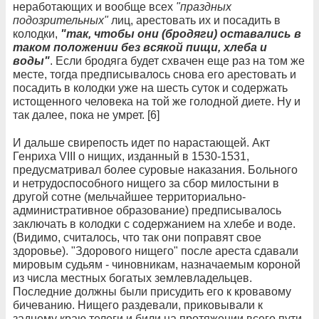
неработающих и вообще всех
"праздных
подозрительных"
лиц, арестовать их и посадить в
колодки,
"так, чтобы они (бродяги) оставались в
таком положении без всякой пищи, хлеба и
воды"
. Если бродяга будет схвачен еще раз на том же
месте, тогда предписывалось снова его арестовать и
посадить в колодки уже на шесть суток и содержать
истощенного человека на той же голодной диете. Ну и
так далее, пока не умрет. [6]
И дальше свирепость идет по нарастающей. Акт
Генриха VIII о нищих, изданный в 1530-1531,
предусматривал более суровые наказания. Больного
и нетрудоспособного нищего за сбор милостыни в
другой сотне (мельчайшее территориально-
административное образование) предписывалось
заключать в колодки с содержанием на хлебе и воде.
(Видимо, считалось, что так они поправят свое
здоровье). "Здорового нищего" после ареста сдавали
мировым судьям - чиновникам, назначаемым короной
из числа местных богатых землевладельцев.
Последние должны были присудить его к кровавому
бичеванию. Нищего раздевали, приковывали к
заднему краю телеги и били на протяжении всего пути