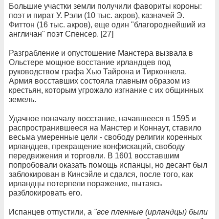
Большие участки земли получили фавориты короны:
поэт и пират У. Рэли (10 тыс. акров), казначей Э.
Фиттон (16 тыс. акров), еще один "благороднейший из
англичан" поэт Спенсер. [27]
Разграбление и опустошение Манстера вызвала в
Ольстере мощное восстание ирландцев под
руководством графа Хью Тайрона и Тирконнела.
Армия восставших состояла главным образом из
крестьян, которым угрожало изгнание с их общинных
земель.
Удачное поначалу восстание, начавшееся в 1595 и
распространившееся на Манстер и Коннаут, ставило
весьма умеренные цели - свободу религии коренных
ирландцев, прекращение конфискаций, свободу
передвижения и торговли. В 1601 восставшим
попробовали оказать помощь испанцы, но десант был
заблокирован в Кинсэйле и сдался, после того, как
ирландцы потерпели поражение, пытаясь
разблокировать его.
Испанцев отпустили, а
"все пленные (ирландцы) были