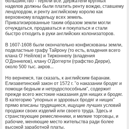
большинство - теряли всё. Держатели крупных
наделов должны были платить ренту вождю, ставшему
лендлордом, и ренту английскому королю как
верховному владельцу всех земель.
Приватизированные таким образом земли могли
отчуждаться, продаваться и покупаться и стали
быстро отходить в руки английских колонизаторов.
В 1607-1608 были окончательно конфискованы земли,
подвластные графу Тайрону (то есть, владения всего
клана О' Нейлов) и Тирконнелу (владения
О'Доннелов), клану О'Доггерти (графство Дерри),
около 500 тыс. акров...
Но вернемся, так сказать, к английским баранам.
Елизаветинский закон от 1572 г. "о наказании бродяг и
помощи бедным и нетрудоспособным", содержит
прежде всего жестокие наказания для нищих и бродяг.
В категорию "упорных и здоровых бродяг и нищих"
прямо вписаны трудящиеся, ищущие лучших условий
продажи своих изделий или своего труда. Здесь и
странствующие ремесленники, и мелкие торговцы, и
рабочие, меняющие место жительства ради более
высокой заработной платы.