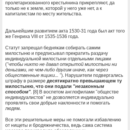
пролетаризованного крестьянина прикрепляют, да
только не к земле, которой у него уже нет, а к
капиталистам по месту жительства.
Дальнейшим развитием акта 1530-31 года был акт того
же Генриха VIII от 1535-1536 года.
Статут запрещал беднякам собирать самим
милостыню и предписывал прекратить раздачу
индивидуальной милостыни отдельными лицами
(
"чтобы никто не давал открытой милостыни ни
деньгами, не чем-либо другим иначе, как через
общественные ящики... "
). Нарушители подвергались
штрафу в размере
десятикратно превышающем ту
милостыню, что они подали
"незаконным
способом"
.
[8] В воспетом англофилами "обществе
индивидуалистов" не дозволяется индивидуально
проявлять свои добрые наклонности и помогать
людям.
Все эти решительные меры не помогали избавлению
от нищеты и бродяжничества, ведь сама система