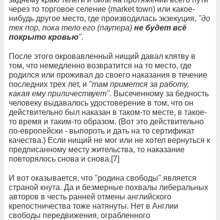
через то торговое селение (market town) или какое-
нибудь другое место, где производилась экзекуция,
"до
тех пор, пока тело его (паупера)
не будет всё
покрыто кровью
".
После этого окровавленный нищий давал клятву в
том, что немедленно возвратится на то место, где
родился или проживал до своего наказания в течение
последних трех лет, и
"там примется за работу,
какая ему приличествует".
Высеченному за бедность
человеку выдавалось удостоверение в том, что он
действительно был наказан в таком-то месте, в такое-
то время и таким-то образом. (Вот это действительно
по-европейски - выпороть и дать на то сертификат
качества.) Если нищий не мог или не хотел вернуться к
предписанному месту жительства, то наказание
повторялось снова и снова.[7]
И вот оказывается, что "родина свободы" является
страной кнута. Да и безмерные похвалы либеральных
авторов в честь ранней отмены английского
крепостничества тоже натянуты. Нет в Англии
свободы передвижения, ограбленного