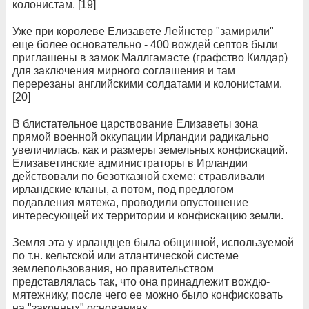
колонистам. [19]
Уже при королеве Елизавете Лейнстер "замирили"
еще более основательно - 400 вождей септов были
приглашены в замок Маллгамасте (графство Килдар)
для заключения мирного соглашения и там
перерезаны английскими солдатами и колонистами.
[20]
В блистательное царствование Елизаветы зона
прямой военной оккупации Ирландии радикально
увеличилась, как и размеры земельных конфискаций.
Елизаветинские администраторы в Ирландии
действовали по безотказной схеме: стравливали
ирландские кланы, а потом, под предлогом
подавления мятежа, проводили опустошение
интересующей их территории и конфискацию земли.
Земля эта у ирландцев была общинной, используемой
по т.н. кельтской или атлантической системе
землепользования, но правительством
представлялась так, что она принадлежит вождю-
мятежнику, после чего ее можно было конфисковать
на "законных" основаниях.