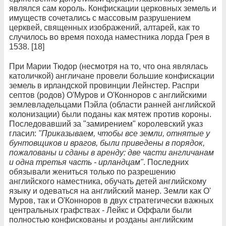
являлся сам король. Конфискации церковных земель и
имуществ сочетались с массовым разрушением
церквей, священных изображений, алтарей, как то
случилось во время похода наместника лорда Грея в
1538. [18]
При Марии Тюдор (несмотря на то, что она являлась
католичкой) англичане провели большие конфискации
земель в ирландской провинции Лейнстер. Распри
септов (родов) О'Муров и О'Конноров с английскими
землевладельцами Пэйла (области ранней английской
колонизации) были поданы как мятеж против короны.
Последовавший за "замирением" королевский указ
гласил:
"Приказываем, чтобы все земли, отнятые у
бунтовщиков и врагов, были приведены в порядок,
пожалованы и сданы в аренду: две части англичанам
и одна третья часть - ирландцам"
. Последних
обязывали жениться только по разрешению
английского наместника, обучать детей английскому
языку и одеваться на английский манер. Земли как О'
Муров, так и О'Конноров в двух стратегически важных
центральных графствах - Лейкс и Оффали были
полностью конфискованы и розданы английским