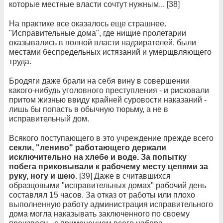
которые местные власти сочтут нужным... [38]
На практике все оказалось еще страшнее.
"Исправительные дома", где нищие пролетарии
оказывались в полной власти надзирателей, были
местами беспредельных истязаний и умерщвляющего
труда.
Бродяги даже брали на себя вину в совершении
какого-нибудь уголовного преступления - и рисковали
притом жизнью ввиду крайней суровости наказаний -
лишь бы попасть в обычную тюрьму, а не в
исправительный дом.
Всякого поступающего в это учреждение прежде всего
секли, "лениво" работающего держали
исключительно на хлебе и воде. За попытку
побега приковывали к рабочему месту цепями за
руку, ногу и шею
. [39] Даже в считавшихся
образцовыми "исправительных домах" рабочий день
составлял 15 часов. За отказ от работы или плохо
выполненную работу администрация исправительного
дома могла наказывать заключенного по своему