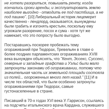
не хотели разориться, повышать ренту, когда
кончались сроки аренды, и эксплуатировать землю
наиболее выгодно - отводить ее под пастбища, а не
под пашню"
. [10] Либеральный историк лицемерит
качественно - лендлорд, оказывается, вынуждены
были грабить и изгонять крестьян, поскольку ему
угрожали разорение, посох и сума - хотя тут же
намекает, что это попросту было выгодно.
Постаравшись поскорее пробежать тему
огораживаний при Тюдорах, Тревельян в главе о
более поздних парламентских огораживаниях XVIII
века вынужден объяснять, что
"Кент, Эссекс, Суссекс,
северные и западные графства и Уэльс были мало
затронуты законами об огораживании, потому что
значительная часть их земельной площади состояла
из полей... огороженных много лет назад."
[11] И в
числе тех областей, что были особенно затронуты
огораживаниями при Тюдорах, самые
густонаселенные в стране.
Писавший в 70-х годах XVI века У. Гаррисон, ссылаясь
на подсчеты итальянского врача Кардана, служившего