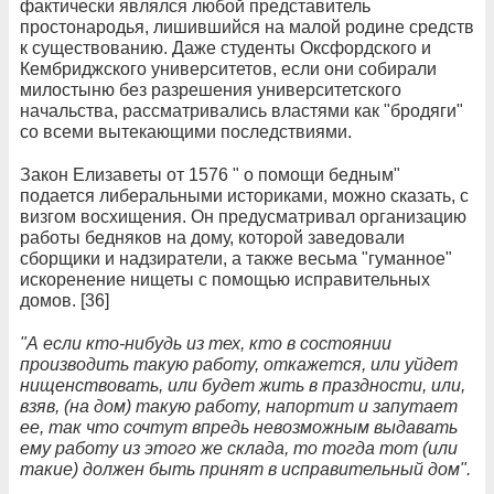
фактически являлся любой представитель
простонародья, лишившийся на малой родине средств
к существованию. Даже студенты Оксфордского и
Кембриджского университетов, если они собирали
милостыню без разрешения университетского
начальства, рассматривались властями как "бродяги"
со всеми вытекающими последствиями.
Закон Елизаветы от 1576 " о помощи бедным"
подается либеральными историками, можно сказать, с
визгом восхищения. Он предусматривал организацию
работы бедняков на дому, которой заведовали
сборщики и надзиратели, а также весьма "гуманное"
искоренение нищеты с помощью исправительных
домов. [36]
"А если кто-нибудь из тех, кто в состоянии
производить такую работу, откажется, или уйдет
нищенствовать, или будет жить в праздности, или,
взяв, (на дом) такую работу, напортит и запутает
ее, так что сочтут впредь невозможным выдавать
ему работу из этого же склада, то тогда тот (или
такие) должен быть принят в исправительный дом".