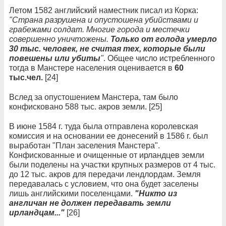
Летом 1582 английский наместник писал из Корка:
"Страна разрушена и опустошена убийствами и
грабежами солдат. Многие города и местечки
совершенно уничтожены.
Только от голода умерло
30 тыс. человек, не считая тех, которые были
повешены или убиты
"
. Общее число истребленного
тогда в Манстере населения оценивается в
60
тыс.чел.
[24]
Вслед за опустошением Манстера, там было
конфисковано 588 тыс. акров земли. [25]
В июне 1584 г. туда была отправлена королевская
комиссия и на основании ее донесений в 1586 г. был
выработан "План заселения Манстера".
Конфискованные и очищенные от ирландцев земли
были поделены на участки крупных размеров от 4 тыс.
до 12 тыс. акров для передачи лендлордам. Земля
передавалась с условием, что она будет заселены
лишь английскими поселенцами.
"Никто из
англичан не должен передавать земли
ирландцам..."
[26]