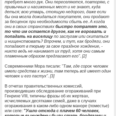
требует много рук. Они переселяются, повторяю, с
привычных и насиженных мест и не знают, куда
деться; всю утварь, стоящую недорого, даже если
бы она могла дожидаться покупателя, они продают
за бесценок при необходимости сбыть ее. А когда
они в своих странствиях
быстро потратят это,
то что им остается другое, как не воровать и
попадать на виселицу
по заслугам или скитаться
и нищенствовать? Впрочем, и тут, как бродяги, они
попадают в тюрьму за свое праздное хождение, -
никто ведь не нанимает их труд, хотя они самым
пламенным образом предлагают его". [2]
Современники Мора писали:
"Там, где сорок человек
имели средства к жизни, там теперь всё имеет один
человек и его пастух". [3]
В отчетах правительственных комиссий,
производивших обследование огораживаний при
Генрихе VIII, типичны фразы об их жертвах,
исчисляемых десятками семей, даже в случаях
огораживания в каком-либо одном маноре (поместье)
или селе:
"Ушло отсюда с плачем 60 человек,
которые вынуждены были стать бродягами и,