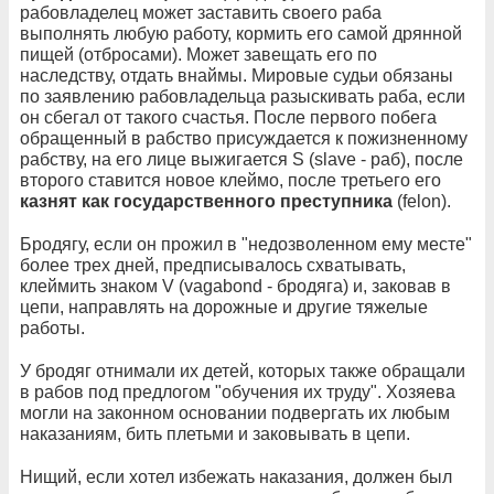
рабовладелец может заставить своего раба
выполнять любую работу, кормить его самой дрянной
пищей (отбросами). Может завещать его по
наследству, отдать внаймы. Мировые судьи обязаны
по заявлению рабовладельца разыскивать раба, если
он сбегал от такого счастья. После первого побега
обращенный в рабство присуждается к пожизненному
рабству, на его лице выжигается S (slave - раб), после
второго ставится новое клеймо, после третьего его
казнят как государственного преступника
(felon).
Бродягу, если он прожил в "недозволенном ему месте"
более трех дней, предписывалось схватывать,
клеймить знаком V (vagabond - бродяга) и, заковав в
цепи, направлять на дорожные и другие тяжелые
работы.
У бродяг отнимали их детей, которых также обращали
в рабов под предлогом "обучения их труду". Хозяева
могли на законном основании подвергать их любым
наказаниям, бить плетьми и заковывать в цепи.
Нищий, если хотел избежать наказания, должен был