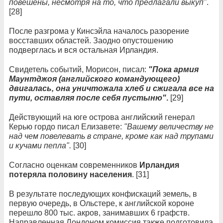
повешены, несмотря на то, что предлагали выкуп"
.
[28]
После разгрома у Кинсэйла началось разорение
восставших областей. Заодно опустошению
подверглась и вся остальная Ирландия.
Свидетель событий, Морисон, писал:
"Пока армия
Маунтджоя (английского командующего)
двигалась, она уничтожала хлеб и сжигала все на
пути, оставляя после себя пустыню"
.
[29]
Действующий на юге острова английский генерал
Керью гордо писал Елизавете:
"Вашему величеству не
над чем повелевать в стране, кроме как над трупами
и кучами пепла".
[30]
Согласно оценкам современников
Ирландия
потеряла половину населения
. [31]
В результате последующих конфискаций земель, в
первую очередь, в Ольстере, к английской короне
перешло 800 тыс. акров, занимавших 6 графств.
Направленная Лондоном комиссия также подготовила