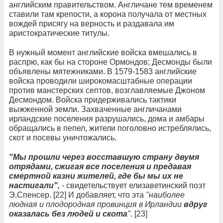
английским правительством. Англичане тем временем
ставили там крепости, а корона получала от местных
вождей присягу на верность и раздавала им
аристократические титулы.
В нужный момент английские войска вмешались в
распрю, как бы на стороне Ормондов; Десмонды были
объявлены мятежниками. В 1579-1583 английские
войска проводили широкомасштабные операции
против манстерских септов, возглавляемые Джоном
Десмондом. Войска придерживались тактики
выжженной земли. Захваченные англичанами
ирландские поселения разрушались, дома и амбары
обращались в пепел, жители поголовно истреблялись,
скот и посевы уничтожались.
"Мы прошли через восставшую страну двумя
отрядами, сжигая все поселения и предавая
смертной казни жителей, где бы мы их не
настигали",
- свидетельствует елизаветинский поэт
Э.Спенсер. [22] И добавляет, что эта
"наиболее
людная и плодородная провинция в Ирландии
вдруг
оказалась без людей и скота
"
. [23]