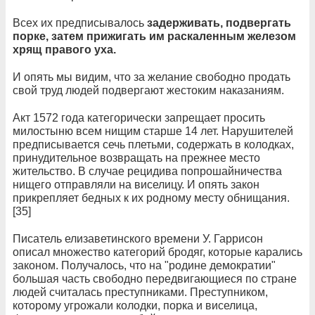
Всех их предписывалось
задерживать, подвергать
порке, затем прижигать им раскаленным железом
хрящ правого уха.
И опять мы видим, что за желание свободно продать
свой труд людей подвергают жестоким наказаниям.
Акт 1572 года категорически запрещает просить
милостыню всем нищим старше 14 лет. Нарушителей
предписывается сечь плетьми, содержать в колодках,
принудительное возвращать на прежнее место
жительство. В случае рецидива попрошайничества
нищего отправляли на виселицу. И опять закон
прикрепляет бедных к их родному месту обнищания.
[35]
Писатель елизаветинского времени У. Гаррисон
описал множество категорий бродяг, которые карались
законом. Получалось, что на "родине демократии"
большая часть свободно передвигающиеся по стране
людей считалась преступниками. Преступником,
которому угрожали колодки, порка и виселица,