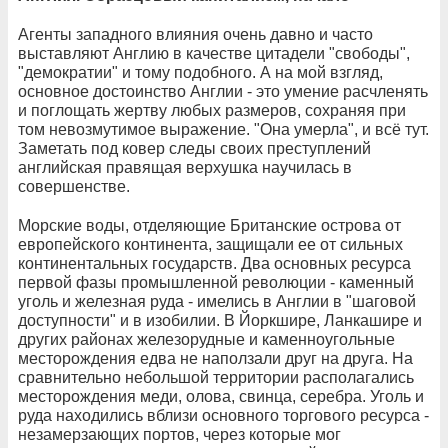
Агенты западного влияния очень давно и часто
выставляют Англию в качестве цитадели "свободы",
"демократии" и тому подобного. А на мой взгляд,
основное достоинство Англии - это умение расчленять
и поглощать жертву любых размеров, сохраняя при
том невозмутимое выражение. "Она умерла", и всё тут.
Заметать под ковер следы своих преступлений
английская правящая верхушка научилась в
совершенстве.
Морские воды, отделяющие Британские острова от
европейского континента, защищали ее от сильных
континентальных государств. Два основных ресурса
первой фазы промышленной революции - каменный
уголь и железная руда - имелись в Англии в "шаговой
доступности" и в изобилии. В Йоркшире, Ланкашире и
других районах железорудные и каменноугольные
месторождения едва не наползали друг на друга. На
сравнительно небольшой территории располагались
месторождения меди, олова, свинца, серебра. Уголь и
руда находились вблизи основного торгового ресурса -
незамерзающих портов, через которые мог