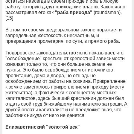
остаться навсегда в своем приходе и брать любую
работу, которую дадут приходские власти. Закон явно
рассматривал его как
"раба прихода"
(roundsmаn).
[15]
В этом по своему шедевральном законе поражает и
запредельная жестокость к несчастным, и
превращения пролетария, по сути, в прямого раба.
Тюдоровское законодательство ясно показывает, что
"освобождение" крестьян от крепостной зависимости
означает только то, что они больше на земле не
нужны. Это было освобождением от источников
пропитания, дома и двора, но отнюдь не
освобождением от работы на хозяина. Прикрепление
к земле заменялось прикреплением к приходу (месту
жительства), а фактически к сообществу местных
капиталистов, здесь бывший крестьянин должен был
отдать свой труд ближайшему нанимателю за гроши. А
другой оплаты капиталист и не предложит, зная, что
работник никуда от него не денется.
Елизаветинский "золотой век"