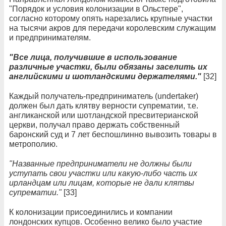
"Порядок и условия колонизации в Ольстере",
согласно которому опять нарезались крупные участки
на тысячи акров для передачи королевским служащим
и предпринимателям.
"Все лица, получившие в использование
различные участки, были обязаны заселить их
английскими и шотландскими держателями."
[32]
Каждый получатель-​предприниматель (undertaker)
должен был дать клятву верности супрематии, т.е.
англиканской или шотландской пресвитерианской
церкви, получал право держать собственный
баронский суд и 7 лет беспошлинно вывозить товары в
метрополию.
"Названные предприниматели не должны были
уступать свои участки или какую-​либо часть их
ирландцам или лицам, которые не дали клятвы
супрематии."
[33]
К колонизации присоединились и компании
лондонских купцов. Особенно велико было участие