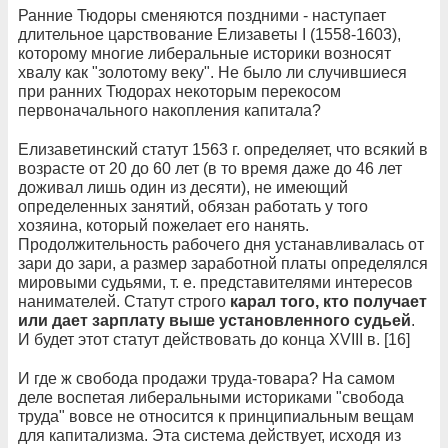
Ранние Тюдоры сменяются поздними - наступает
длительное царствование Елизаветы I (1558-1603),
которому многие либеральные историки возносят
хвалу как "золотому веку". Не было ли случившиеся
при ранних Тюдорах некоторым перекосом
первоначального накопления капитала?
Елизаветинский статут 1563 г. определяет, что всякий в
возрасте от 20 до 60 лет (в то время даже до 46 лет
доживал лишь один из десяти), не имеющий
определенных занятий, обязан работать у того
хозяина, который пожелает его нанять.
Продолжительность рабочего дня устанавливалась от
зари до зари, а размер заработной платы определялся
мировыми судьями, т. е. представителями интересов
нанимателей. Статут строго
карал того, кто получает
или дает зарплату выше установленного судьей
.
И будет этот статут действовать до конца XVIII в. [16]
И где ж свобода продажи труда-товара? На самом
деле воспетая либеральными историками "свобода
труда" вовсе не относится к принципиальным вещам
для капитализма. Эта система действует, исходя из