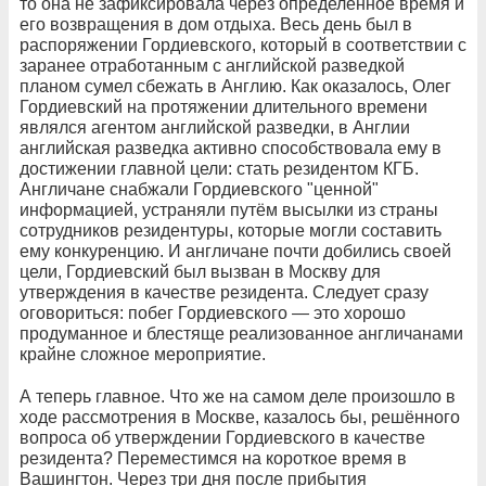
то она не зафиксировала через определённое время и
его возвращения в дом отдыха. Весь день был в
распоряжении Гордиевского, который в соответствии с
заранее отработанным с английской разведкой
планом сумел сбежать в Англию. Как оказалось, Олег
Гордиевский на протяжении длительного времени
являлся агентом английской разведки, в Англии
английская разведка активно способствовала ему в
достижении главной цели: стать резидентом КГБ.
Англичане снабжали Гордиевского "ценной"
информацией, устраняли путём высылки из страны
сотрудников резидентуры, которые могли составить
ему конкуренцию. И англичане почти добились своей
цели, Гордиевский был вызван в Москву для
утверждения в качестве резидента. Следует сразу
оговориться: побег Гордиевского — это хорошо
продуманное и блестяще реализованное англичанами
крайне сложное мероприятие.
А теперь главное. Что же на самом деле произошло в
ходе рассмотрения в Москве, казалось бы, решённого
вопроса об утверждении Гордиевского в качестве
резидента? Переместимся на короткое время в
Вашингтон. Через три дня после прибытия