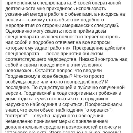
применением спецпрепарата. В своей оперативной
деятельности мне приходилось использовать
указанный метод в работе с объектами, а находясь на
пенсии — самому стать объектом подобного
мероприятия со стороны американских спецслужб.
Однозначно могу сказать: после приёма дозы
спецпрепарата человек полностью теряет контроль
над собой и подробно отвечает на все вопросы,
которые ему задает работник. Прекращение действия
спецпрепарата — после принятия объектом
соответствующего медсредства. Никакой контроль над
собой и своим поведением в этих условиях
невозможен. Остаётся вопрос: что вводили
Гордиевскому в ходе беседы? Что-то просто
возбуждающее или что-то неопределённое? И
последнее. По существующей и публично озвученной
версии, Гордиевский в ходе спортивных пробежек в
доме отдыха сумел оторваться от сотрудников
наружного наблюдения и скрыться. Профессионалы
знают, что если объект наблюдения "оторвался",
"потерян" — служба наружного наблюдения
немедленно принимает меры с привлечением
дополнительных средств и возможностей к поиску и
установке объекта. Этого сделано не было, почему?