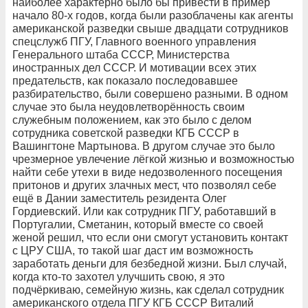
наиболее характерно было бы привести в пример
начало 80-х годов, когда были разоблачены как агенты
американской разведки свыше двадцати сотрудников
спецслужб ПГУ, Главного военного управления
Генерального штаба СССР, Министерства
иностранных дел СССР. И мотивации всех этих
предательств, как показало последовавшее
разбирательство, были совершено разными. В одном
случае это была неудовлетворённость своим
служебным положением, как это было с делом
сотрудника советской разведки КГБ СССР в
Вашингтоне Мартынова. В другом случае это было
чрезмерное увлечение лёгкой жизнью и возможностью
найти себе утехи в виде недозволенного посещения
притонов и других злачных мест, что позволял себе
ещё в Дании заместитель резидента Олег
Гордиевский. Или как сотрудник ПГУ, работавший в
Португалии, Сметанин, который вместе со своей
женой решил, что если они смогут установить контакт
с ЦРУ США, то такой шаг даст им возможность
заработать деньги для безбедной жизни. Был случай,
когда кто-то захотел улучшить свою, я это
подчёркиваю, семейную жизнь, как сделал сотрудник
американского отдела ПГУ КГБ СССР Виталий