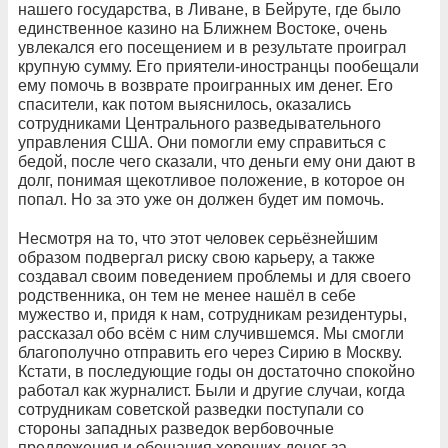
нашего государства, в Ливане, в Бейруте, где было
единственное казино на Ближнем Востоке, очень
увлекался его посещением и в результате проиграл
крупную сумму. Его приятели-иностранцы пообещали
ему помочь в возврате проигранных им денег. Его
спасители, как потом выяснилось, оказались
сотрудниками Центрального разведывательного
управления США. Они помогли ему справиться с
бедой, после чего сказали, что деньги ему они дают в
долг, понимая щекотливое положение, в которое он
попал. Но за это уже он должен будет им помочь.
Несмотря на то, что этот человек серьёзнейшим
образом подвергал риску свою карьеру, а также
создавал своим поведением проблемы и для своего
родственника, он тем не менее нашёл в себе
мужество и, придя к нам, сотрудникам резидентуры,
рассказал обо всём с ним случившемся. Мы смогли
благополучно отправить его через Сирию в Москву.
Кстати, в последующие годы он достаточно спокойно
работал как журналист. Были и другие случаи, когда
сотрудникам советской разведки поступали со
стороны западных разведок вербовочные
предложения и обещания хороших денег за