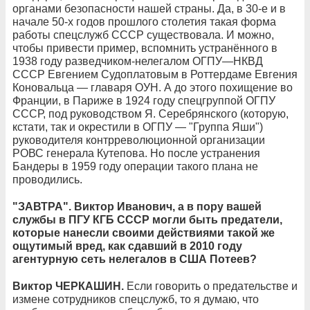
органами безопасности нашей страны. Да, в 30-е и в
начале 50-х годов прошлого столетия такая форма
работы спецслужб СССР существовала. И можно,
чтобы привести пример, вспомнить устранённого в
1938 году разведчиком-нелегалом ОГПУ—НКВД
СССР Евгением Судоплатовым в Роттердаме Евгения
Коновальца — главаря ОУН. А до этого похищение во
Франции, в Париже в 1924 году спецгруппой ОГПУ
СССР, под руководством Я. Серебрянского (которую,
кстати, так и окрестили в ОГПУ — "Группа Яши")
руководителя контрреволюционной организации
РОВС генерала Кутепова. Но после устранения
Бандеры в 1959 году операции такого плана не
проводились.
"ЗАВТРА". Виктор Иванович, а в пору вашей
службы в ПГУ КГБ СССР могли быть предатели,
которые нанесли своими действиями такой же
ощутимый вред, как сдавший в 2010 году
агентурную сеть нелегалов в США Потеев?
Виктор ЧЕРКАШИН.
Если говорить о предательстве и
измене сотрудников спецслужб, то я думаю, что