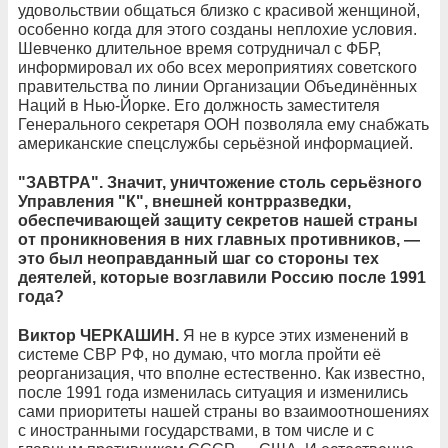
удовольствии общаться близко с красивой женщиной,
особенно когда для этого созданы неплохие условия.
Шевченко длительное время сотрудничал с ФБР,
информировал их обо всех мероприятиях советского
правительства по линии Организации Объединённых
Наций в Нью-Йорке. Его должность заместителя
Генерального секретаря ООН позволяла ему снабжать
американские спецслужбы серьёзной информацией.
"ЗАВТРА". Значит, уничтожение столь серьёзного
Управления "К", внешней контрразведки,
обеспечивающей защиту секретов нашей страны
от проникновения в них главных противников, —
это был неоправданный шаг со стороны тех
деятелей, которые возглавили Россию после 1991
года?
Виктор ЧЕРКАШИН.
Я не в курсе этих изменений в
системе СВР РФ, но думаю, что могла пройти её
реорганизация, что вполне естественно. Как известно,
после 1991 года изменилась ситуация и изменились
сами приоритеты нашей страны во взаимоотношениях
с иностранными государствами, в том числе и с