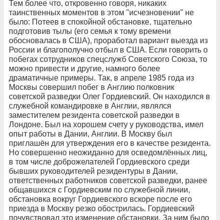
Тем более что, откровенно говоря, никаких
таинственных моментов в этом "исчезновении" не
было: Потеев в спокойной обстановке, тщательно
подготовив тылы (его семья к тому времени
обосновалась в США), проработал вариант выезда из
России и благополучно отбыл в США. Если говорить о
побегах сотрудников спецслужб Советского Союза, то
можно привести и другие, намного более
драматичные примеры. Так, в апреле 1985 года из
Москвы совершил побег в Англию полковник
советской разведки Олег Гордиевский. Он находился в
служебной командировке в Англии, являлся
заместителем резидента советской разведки в
Лондоне. Был на хорошем счету у руководства, имел
опыт работы в Дании, Англии. В Москву был
приглашён для утверждения его в качестве резидента.
Но совершенно неожиданно для осведомлённых лиц,
в том числе доброжелателей Гордиевского среди
бывших руководителей резидентуры в Дании,
ответственных работников советской разведки, ранее
общавшихся с Гордиевским по служебной линии,
обстановка вокруг Гордиевского вскоре после его
приезда в Москву резко обострилась. Гордиевский
почувствовал это изменение обстановки. За ним было