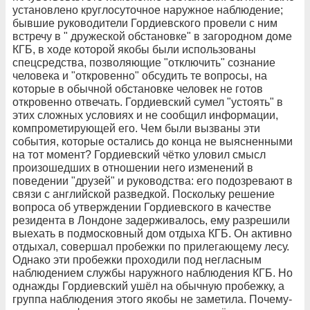
установлено круглосуточное наружное наблюдение;
бывшие руководители Гордиевского провели с ним
встречу в " дружеской обстановке" в загородном доме
КГБ, в ходе которой якобы были использованы
спецсредства, позволяющие "отключить" сознание
человека и "откровенно" обсудить те вопросы, на
которые в обычной обстановке человек не готов
откровенно отвечать. Гордиевский сумел "устоять" в
этих сложных условиях и не сообщил информации,
компрометирующей его. Чем были вызваны эти
события, которые остались до конца не выясненными
на тот момент? Гордиевский чётко уловил смысл
произошедших в отношении него изменений в
поведении "друзей" и руководства: его подозревают в
связи с английской разведкой. Поскольку решение
вопроса об утверждении Гордиевского в качестве
резидента в Лондоне задерживалось, ему разрешили
выехать в подмосковный дом отдыха КГБ. Он активно
отдыхал, совершал пробежки по прилегающему лесу.
Однако эти пробежки проходили под негласным
наблюдением службы наружного наблюдения КГБ. Но
однажды Гордиевский ушёл на обычную пробежку, а
группа наблюдения этого якобы не заметила. Почему-