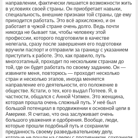
направлении, фактически лишается возможности жить
в условиях своей страны. Он приобретает навыки,
специальность, внешние признаки той страны, где ему
приходится работать. Это всё архисложно, и он
работает в чужой стране очень долго. Ведь почти
никогда не бывает так, чтобы человеку этой
профессии, которого подготовили в качестве
нелегала, сразу после завершения его подготовки
вручили паспорт и отправили за границу с указанием
приступить к работе. Это, как правило, путь
многоэтапный, проходит по нескольким странам до
той, где он будет работать по своему заданию. Он —
извините меня, повторюсь — проходит несколько
стран и несколько этапов, иногда меняется
направление его деятельности, его положение в
обществе. Кстати, о тех, кого выдал Потеев. Я, в
частности, общался с Анной Чэпмен. Это женщина,
которая прошла очень сложный путь. У неё был
большой потенциал в продвижении к основной цели в
Америке. Я считаю, что она заслуживает очень
большого уважения и одобрения. Вообще, люди,
которые прошли подобный путь и сохранили
преданность своему разведывательному делу,
которые не пошли на сделку с противником, сохранили