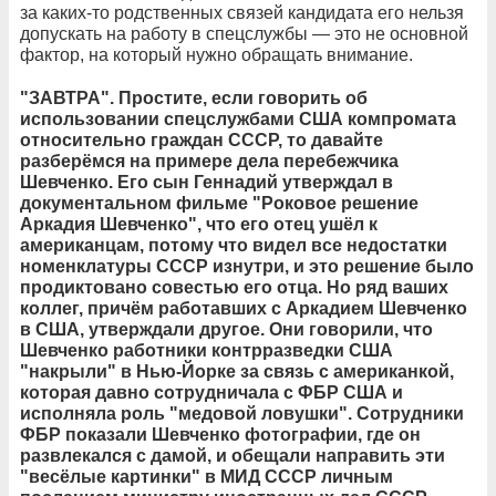
за каких-то родственных связей кандидата его нельзя
допускать на работу в спецслужбы — это не основной
фактор, на который нужно обращать внимание.
"ЗАВТРА". Простите, если говорить об
использовании спецслужбами США компромата
относительно граждан СССР, то давайте
разберёмся на примере дела перебежчика
Шевченко. Его сын Геннадий утверждал в
документальном фильме "Роковое решение
Аркадия Шевченко", что его отец ушёл к
американцам, потому что видел все недостатки
номенклатуры СССР изнутри, и это решение было
продиктовано совестью его отца. Но ряд ваших
коллег, причём работавших с Аркадием Шевченко
в США, утверждали другое. Они говорили, что
Шевченко работники контрразведки США
"накрыли" в Нью-Йорке за связь с американкой,
которая давно сотрудничала с ФБР США и
исполняла роль "медовой ловушки". Сотрудники
ФБР показали Шевченко фотографии, где он
развлекался с дамой, и обещали направить эти
"весёлые картинки" в МИД СССР личным