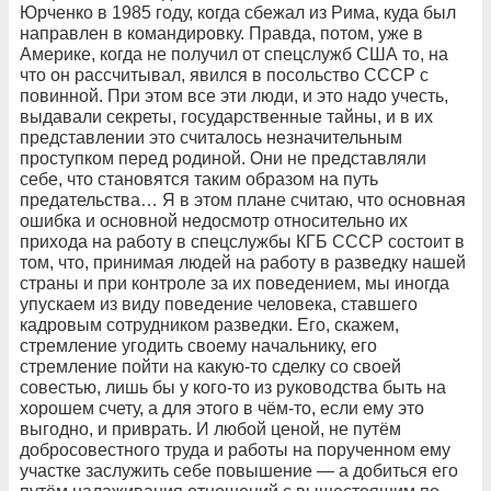
Юрченко в 1985 году, когда сбежал из Рима, куда был
направлен в командировку. Правда, потом, уже в
Америке, когда не получил от спецслужб США то, на
что он рассчитывал, явился в посольство СССР с
повинной. При этом все эти люди, и это надо учесть,
выдавали секреты, государственные тайны, и в их
представлении это считалось незначительным
проступком перед родиной. Они не представляли
себе, что становятся таким образом на путь
предательства… Я в этом плане считаю, что основная
ошибка и основной недосмотр относительно их
прихода на работу в спецслужбы КГБ СССР состоит в
том, что, принимая людей на работу в разведку нашей
страны и при контроле за их поведением, мы иногда
упускаем из виду поведение человека, ставшего
кадровым сотрудником разведки. Его, скажем,
стремление угодить своему начальнику, его
стремление пойти на какую-то сделку со своей
совестью, лишь бы у кого-то из руководства быть на
хорошем счету, а для этого в чём-то, если ему это
выгодно, и приврать. И любой ценой, не путём
добросовестного труда и работы на порученном ему
участке заслужить себе повышение — а добиться его