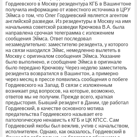
Гордиевского в Москву резидентура КГБ в Вашингтоне
получила информацию от известного источника в ЦРУ
Эймса о том, что Олег Гордиевский является агентом
английской разведки. Из резидентуры в Москву на имя
начальника советской разведки Крючкова В.А. была
направлена срочная телеграмма с изложением
сообщения Эймса. Ответ последовал
незамедлительно: заместителю резидента, у которого
на связи находился Эймс, немедленно вылететь в
Москву с оригиналом сообщения Эймса. Указание
было выполнено, и сообщение Эймса в оригинале
было передано Крючкову. Через неделю заместитель
резидента возвратился в Вашингтон, а примерно
через месяц в прессе появились сообщения о побеге
Гордиевского на Запад. В связи с изложенным
возникает ряд вопросов, на которые, возможно,
ответов мы не получим. Прежде всего, краткая
предыстория. Бывший резидент в Дании, где работал
Гордиевский, в качестве основного мотива
предательства Гордиевского называет его
патологическую ненависть к КГБ и ЦК КПСС. Сам
Гордиевский якобы был вежлив, учтив с начальством,
исполнителен. Однако, как оказалось, Гордиевский в