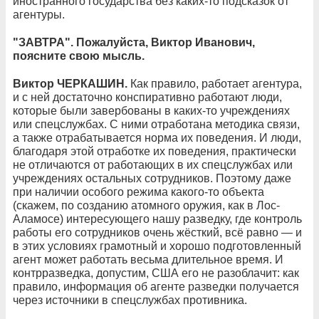
иностранного государства без каких-то подсказок от
агентуры.
"ЗАВТРА". Пожалуйста, Виктор Иванович,
поясните свою мысль.
Виктор ЧЕРКАШИН.
Как правило, работает агентура,
и с ней достаточно конспиративно работают люди,
которые были завербованы в каких-то учреждениях
или спецслужбах. С ними отработана методика связи,
а также отрабатывается норма их поведения. И люди,
благодаря этой отработке их поведения, практически
не отличаются от работающих в их спецслужбах или
учреждениях остальных сотрудников. Поэтому даже
при наличии особого режима какого-то объекта
(скажем, по созданию атомного оружия, как в Лос-
Аламосе) интересующего нашу разведку, где контроль
работы его сотрудников очень жёсткий, всё равно — и
в этих условиях грамотный и хорошо подготовленный
агент может работать весьма длительное время. И
контрразведка, допустим, США его не разоблачит: как
правило, информация об агенте разведки получается
через источники в спецслужбах противника.