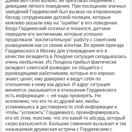
Дании вёл себя вольно, не брезговал общением с
девицами лёгкого поведения. При посещении злачных
заведений Гордиевский был вызван на откровенную
беседу сотрудниками датской полиции, которые
вежливо указали ему на "ошибки" в его поведении.
Когда Гордиевский осознал и покаялся, датчане
передали его англичанам, которые успешно
продолжали "воспитательную" работу с советским
разведчиком как со своим агентом. Во время приезда
Гордиевского в Москву для утверждения его в
качестве резидента в Лондоне ситуация складывалась
очень необычная. Из Лондона прибыл фактически
резидент советской разведки: он общается с
руководящими работниками, которые его хорошо
знают, ценят, ему доверяют и ведут себя по
отношению к нему как друзья. И вдруг ситуация
меняется, оказывается в отношении Гордиевского
есть информация — её надо проверять. Не
исключено, что кто-то из друзей мог, якобы
усомнившись в достоверности этой информации и
чтобы "успокоить" Гордиевкого, проинформировать
его об этом, пояснив, что это какой-то абсурд, который
скоро разъяснится. Большие сомнения вызывает и так
называемая дружеская встреча с Гордиевским с