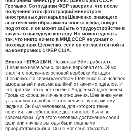
посланием министру иностранных дел СССР.
Громыко. Сотрудники ФБР заверили, что после
получения этих фотографий министром
иностранных дел карьера Шевченко, знающего
аскетический образ жизни своего шефа, пойдёт
под откос, и он может забыть о трудоустройстве в
какую-то выездную контору. Но можно сделать
так, что никто ничего в МИД СССР не узнает о
похождениях Шевченко, если он согласится пойти
на компромисс с ФБР США.
Виктор ЧЕРКАШИН.
Поскольку Эймс работал с
Шевченко изначально, он же и вербовал его. Эймс
знал, что послужило основой вербовки Аркадия
Шевченко. По своим качествам Шевченко был человек
аморальный и весьма далёкий от каких-то идеалов. И
это при том, что у него были с Андреем Андреевичем
Громыко хорошие личные отношения. Шевченко умел
устанавливать добрые отношения с нужными ему
людьми. Он был человеком, для которого такие
понятия, как собственное достоинство, были не
совсем ясны. Для этого человека достижение своей
цели или личные выгоды были главными
приоритетами жизни. Он не мог себе отказать в