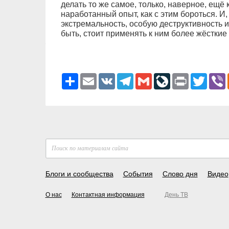
делать то же самое, только, наверное, ещё 
наработанный опыт, как с этим бороться. И
экстремальность, особую деструктивность 
быть, стоит применять к ним более жёсткие
Ресурс
Email
VK
Telegram
Gmail
LiveJournal
Print
Twitter
V
Блоги и сообщества
События
Слово дня
Видео
О нас
Контактная информация
День ТВ