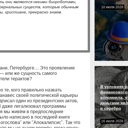
ть они являются некими биороботами,
фернальных существ, которые обычным
10 июля 2026
, христиане, прекрасно знаем.
ахани, Петербурге… Это проявление
 — или же сущность самого
тели терактов?
В условиях р
 те, кого правильно назвать
финансового
занавес своей политической карьеры
вспомнила, ч
писал один из президентских актов,
деньгами явл
 И даже легализовал программы
и серебро
ня мы живём в предпоследние
было написано в последней книге
16 июля 2026
гослова" или "Апокалипсис". Так что
 что мы не знаем времён, когда конец