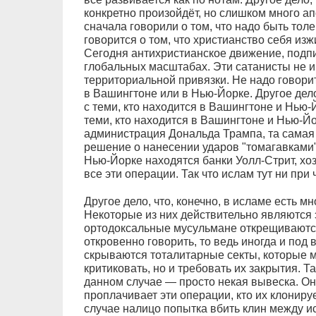
конкретно произойдёт, но слишком много а
сначала говорили о том, что надо быть тол
говорится о том, что христианство себя изж
Сегодня антихристианское движение, подп
глобальных масштабах. Эти сатанисты не и
территориальной привязки. Не надо говорит
в Вашингтоне или в Нью-Йорке. Другое дело
с теми, кто находится в Вашингтоне и Нью-
теми, кто находится в Вашингтоне и Нью-Й
администрация Дональда Трампа, та самая
решение о нанесении ударов "томагавками"
Нью-Йорке находятся банки Уолл-Стрит, хо
все эти операции. Так что ислам тут ни при 
Другое дело, что, конечно, в исламе есть мн
Некоторые из них действительно являются э
ортодоксальные мусульмане открещиваются 
откровенно говорить, то ведь иногда и под
скрываются тоталитарные секты, которые м
критиковать, но и требовать их закрытия. Т
данном случае — просто некая вывеска. Она
проплачивает эти операции, кто их клонируе
случае налицо попытка вбить клин между и