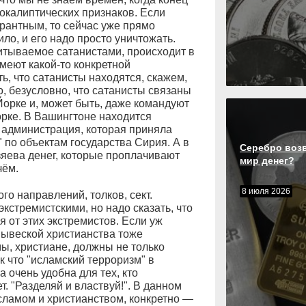
покалиптических признаков. Если
ерантным, то сейчас уже прямо
ило, и его надо просто уничтожать.
итываемое сатанистами, происходит в
меют какой-то конкретной
ь, что сатанисты находятся, скажем,
, безусловно, что сатанисты связаны
Йорке и, может быть, даже командуют
орке. В Вашингтоне находится
 администрация, которая приняла
 по объектам государства Сирия. А в
Серебро воз
зяева денег, которые проплачивают
мир денег?
чём.
8 июля 2026
ого направлений, толков, сект.
кстремистскими, но надо сказать, что
от этих экстремистов. Если уж
 вывеской христианства тоже
ы, христиане, должны не только
ак что "исламский терроризм" в
 очень удобна для тех, кто
т. "Разделяй и властвуй!". В данном
сламом и христианством, конкретно —