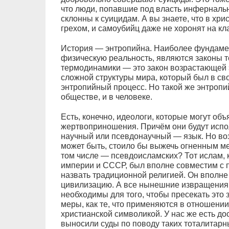
что люди, попавшие под власть инфернальн
склонны к суицидам. А вы знаете, что в хр
грехом, и самоубийц даже не хоронят на к
История — энтропийна. Наиболее фундам
физическую реальность, являются законы т
термодинамики — это закон возрастающей 
сложной структуры мира, который был в св
энтропийный процесс. Но такой же энтропи
обществе, и в человеке.
Есть, конечно, идеологи, которые могут об
жертвоприношения. Причём они будут испол
научный или псевдонаучный — язык. Но во
может быть, стоило бы выжечь огненным ме
том числе — псевдоисламских? Тот ислам, 
империи и СССР, был вполне совместим с 
назвать традиционной религией. Он вполне
цивилизацию. А все нынешние извращения
необходимы для того, чтобы пресекать это 
меры, как те, что применяются в отношени
христианской символикой. У нас же есть д
выносили суды по поводу таких тоталитарны