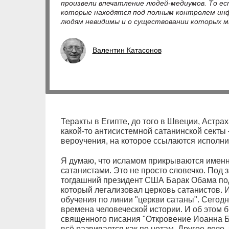
произвели впечатление людей-медиумов. То ес
которые находятся под полным контролем ин
людям невидимы и о существовании которых мы
Валентин Катасонов
Теракты в Египте, до того в Швеции, Астр
какой-то антисистемной сатанинской секты
вероучения, на которое ссылаются исполни
Я думаю, что исламом прикрываются именно
сатанистами. Это не просто словечко. Под 
тогдашний президент США Барак Обама под
который легализовал церковь сатанистов.
обучения по линии "церкви сатаны". Сегод
времена человеческой истории. И об этом 
священного писания "Откровение Иоанна Бо
всё развивается как по нотам. Другое дело,