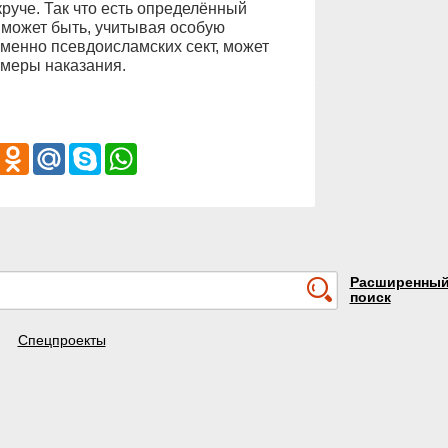
круче. Так что есть определённый
, может быть, учитывая особую
именно псевдоисламских сект, может
 меры наказания.
iber
Odnoklassniki
Mail.Ru
Skype
WhatsApp
Расширенны
поиск
Спецпроекты