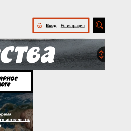
Вход
Регистрация
Расширенный
поиск
орама
го интеллекта:
н