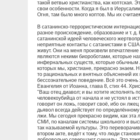
такой ветвью христианства, как коптская. 
свои особенности. Когда я был в Иерусали
Огня, там было много коптов. Мы их счита
В сатанинско-террористическом интернацио
разное происхождение, образование и т. д.
сатанинской идеей человеческого жертвоп
неприятные контакты с сатанистами в США,
живут. Они на меня произвели впечатление
являются некими биороботами, которые на
инфернальных существ, которые обычным 
которых мы, христиане, прекрасно знаем. Н
то рациональных и внятных объяснений их 
бессознательное поведение. Всё это очень
Евангелия от Иоанна, глава 8, стих 44. Хр
"Ваш отец диавол; и вы хотите исполнять п
человекоубийца от начала и не устоял в ист
говорит он ложь, говорит своё, ибо он лжец 
дьявол всегда действует по определённому
лжи. Мы сегодня прекрасно видим, как эта
СМИ, по каналам системы школьного и выс
так называемой культуры. Это переворачива
втором акте, ведёт к тому, что люди станов
добровольно совершают суициды. Это тоже