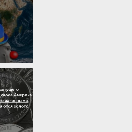
астущего
 хаоса Америка
то законными
яются золото