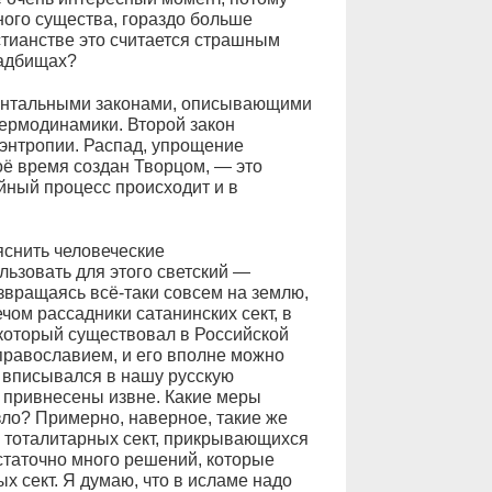
ого существа, гораздо больше
истианстве это считается страшным
ладбищах?
ентальными законами, описывающими
ермодинамики. Второй закон
энтропии. Распад, упрощение
оё время создан Творцом, — это
йный процесс происходит и в
ъяснить человеческие
ьзовать для этого светский —
звращаясь всё-таки совсем на землю,
чом рассадники сатанинских сект, в
который существовал в Российской
православием, и его вполне можно
 вписывался в нашу русскую
 привнесены извне. Какие меры
зло? Примерно, наверное, такие же
и тоталитарных сект, прикрывающихся
остаточно много решений, которые
х сект. Я думаю, что в исламе надо