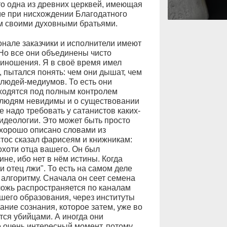
Это одна из древних церквей, имеющая
ме при нисхождении Благодатного
ем своими духовными братьями.
нале заказчики и исполнители имеют
 Но все они объединены чисто
риношения. Я в своё время имел
 пытался понять: чем они дышат, чем
 людей-медиумов. То есть они
ходятся под полным контролем
людям невидимы и о существовании
е надо требовать у сатанистов каких-
идеологии. Это может быть просто
 хорошо описано словами из
истос сказал фарисеям и книжникам:
охоти отца вашего. Он был
ине, ибо нет в нём истины. Когда
и отец лжи". То есть на самом деле
 алгоритму. Сначала он сеет семена
 ложь распространяется по каналам
шего образования, через институты
ние сознания, которое затем, уже во
ятся убийцами. А иногда они
 очень интересный момент, потому