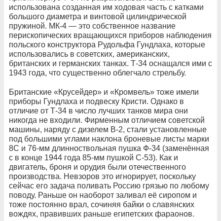
использована созданная им ходовая часть с катками
большого диаметра и винтовой цилиндрической
пружиной. МК-4 — это собственное название
перископических вращающихся приборов наблюдения
польского конструктора Рудольфа Гундлаха, которые
использовались в советских, американских,
британских и германских танках. Т-34 оснащался ими с
1943 года, что существенно облегчало стрельбу.
Британские «Крусейдер» и «Кромвель» тоже имели
приборы Гундлаха и подвеску Кристи. Однако в
отличие от Т-34 в число лучших танков мира они
никогда не входили. Фирменным отличием советской
машины, наряду с дизелем В-2, стали установленные
под большими углами наклона броневые листы марки
8С и 76-мм длинноствольная пушка Ф-34 (заменённая
с в конце 1944 года 85-мм пушкой С-53). Как и
двигатель, броня и орудия были отечественного
производства. Невзоров это игнорирует, поскольку
сейчас его задача поливать Россию грязью по любому
поводу. Раньше он наоборот заливал её сиропом и
тоже постоянно врал, сочиняя байки о славянских
вождях, правивших раньше египетских фараонов.