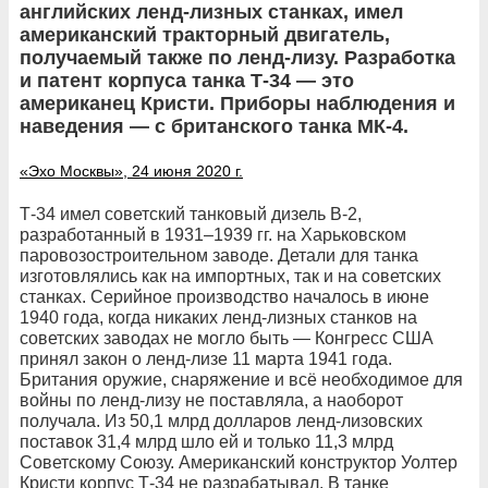
английских ленд-лизных станках, имел
американский тракторный двигатель,
получаемый также по ленд-лизу. Разработка
и патент корпуса танка Т-34 — это
американец Кристи. Приборы наблюдения и
наведения — с британского танка МК-4.
«Эхо Москвы», 24 июня 2020 г.
Т-34 имел советский танковый дизель В-2,
разработанный в 1931–1939 гг. на Харьковском
паровозостроительном заводе. Детали для танка
изготовлялись как на импортных, так и на советских
станках. Серийное производство началось в июне
1940 года, когда никаких ленд-лизных станков на
советских заводах не могло быть — Конгресс США
принял закон о ленд-лизе 11 марта 1941 года.
Британия оружие, снаряжение и всё необходимое для
войны по ленд-лизу не поставляла, а наоборот
получала. Из 50,1 млрд долларов ленд-лизовских
поставок 31,4 млрд шло ей и только 11,3 млрд
Советскому Союзу. Американский конструктор Уолтер
Кристи корпус Т-34 не разрабатывал. В танке