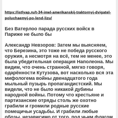
https://istlyap.ru/t-34-imel-amerikanskij-traktornyj-dvigatel-
poluchaemyj-po-lend-lizu/
Без Ватерлоо парада русских войск в
Париже не было бы
Александр Невзоров: Затем мы выясняем,
что Березина, это тоже не победа русского
оружия, а несмотря на всё, тем не менее, это
была убедительная операция Наполеона. Мы
видим, что очень странной, мягко говоря,
одарённости Кутузова, вот насколько вся эта
мифологема войны двенадцатого года
мыльный пузырь пропагандистский. Мы
видели, что не было никакой дубины
народной войны. Потому что крестьяне и
партизанские отряды столь же охотно
грабили и громили родные русские
помещичьи усадьбы. И грабили любые
обозы, независимо от того, под чьим флагом