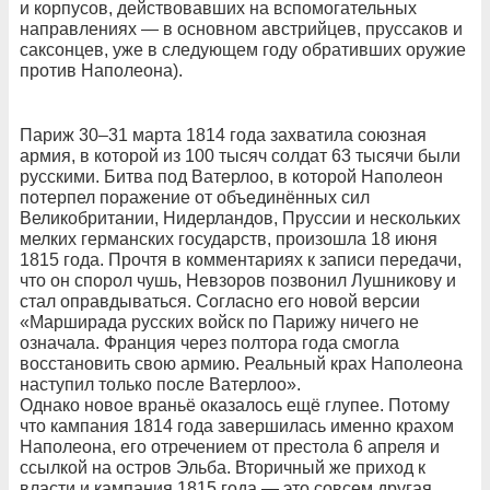
и корпусов, действовавших на вспомогательных
направлениях — в основном австрийцев, пруссаков и
саксонцев, уже в следующем году обративших оружие
против Наполеона).
Париж 30–31 марта 1814 года захватила союзная
армия, в которой из 100 тысяч солдат 63 тысячи были
русскими. Битва под Ватерлоо, в которой Наполеон
потерпел поражение от объединённых сил
Великобритании, Нидерландов, Пруссии и нескольких
мелких германских государств, произошла 18 июня
1815 года. Прочтя в комментариях к записи передачи,
что он спорол чушь, Невзоров позвонил Лушникову и
стал оправдываться. Согласно его новой версии
«Марширада русских войск по Парижу ничего не
означала. Франция через полтора года смогла
восстановить свою армию. Реальный крах Наполеона
наступил только после Ватерлоо».
Однако новое враньё оказалось ещё глупее. Потому
что кампания 1814 года завершилась именно крахом
Наполеона, его отречением от престола 6 апреля и
ссылкой на остров Эльба. Вторичный же приход к
власти и кампания 1815 года — это совсем другая