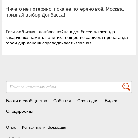
Ничего не потеряно, пока не потеряно всё. Москва,
признай выбор Донбасса!
Теги события:
донбасс
война в донбассе
александр
захарченко
память
политика
общество
харизма
пропаганда
герои
днр
донецк
справедливость
главная
Блоги и сообщества
События
Слово дня
Видео
Спецпроекты
О нас
Контактная информация