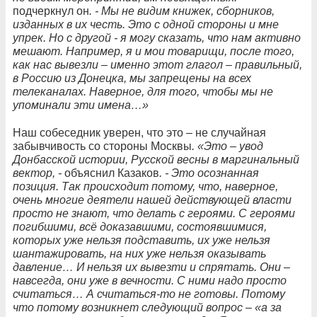
подчеркнул он
. - Мы не видим книжек, сборников,
изданных в их честь. Это с одной стороны и мне
упрек. Но с другой - я могу сказать, что нам активно
мешают. Например, я и мои товарищи, после того,
как нас вывезли – именно этот глагол – правильный,
в Россию из Донецка, мы запрещены на всех
телеканалах. Наверное, для того, чтобы мы не
упоминали эти имена…»
Наш собеседник уверен, что это – не случайная
забывчивость со стороны Москвы
. «Это – увод
Донбасской истории, Русской весны в маргинальный
вектор, -
объяснил Казаков
. - Это осознанная
позиция. Так происходит потому, что, наверное,
очень многие деятели нашей действующей власти
просто не знают, что делать с героями. С героями
погибшими, всё доказавшими, состоявшимися,
которых уже нельзя подставить, их уже нельзя
шантажировать, на них уже нельзя оказывать
давление… И нельзя их вывезти и спрятать. Они –
навсегда, они уже в вечности. С ними надо просто
считаться… А считаться-то не готовы. Потому
что потому возникнет следующий вопрос – «а за