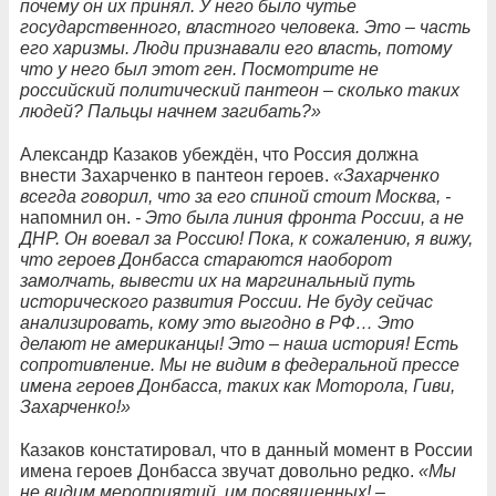
почему он их принял. У него было чутье
государственного, властного человека. Это – часть
его харизмы. Люди признавали его власть, потому
что у него был этот ген. Посмотрите не
российский политический пантеон – сколько таких
людей? Пальцы начнем загибать?»
Александр Казаков убеждён, что Россия должна
внести Захарченко в пантеон героев.
«Захарченко
всегда говорил, что за его спиной стоит Москва, -
напомнил он.
- Это была линия фронта России, а не
ДНР. Он воевал за Россию! Пока, к сожалению, я вижу,
что героев Донбасса стараются наоборот
замолчать, вывести их на маргинальный путь
исторического развития России. Не буду сейчас
анализировать, кому это выгодно в РФ… Это
делают не американцы! Это – наша история! Есть
сопротивление. Мы не видим в федеральной прессе
имена героев Донбасса, таких как Моторола, Гиви,
Захарченко!»
Казаков констатировал, что в данный момент в России
имена героев Донбасса звучат довольно редко.
«Мы
не видим мероприятий, им посвященных! –