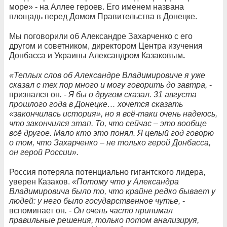
море» - на Аллее героев. Его именем названа
площадь перед Домом Правительства в Донецке.
Мы поговорили об Александре Захарченко с его
другом и советником, директором Центра изучения
Донбасса и Украины
Александром Казаковым
.
«Теплых слов об Александре Владимировиче я уже
сказал с тех пор много и могу говорить до завтра,
-
признался он
. - Я бы о другом сказал. 31 августа
прошлого года в Донецке… хочется сказать
«закончилась история», но я всё-таки очень надеюсь,
что закончился этап. То, что сейчас – это вообще
всё другое. Мало кто это понял. Я целый год говорю
о том, что Захарченко – не только герой Донбасса,
он герой России».
Россия потеряла потенциально гигантского лидера,
уверен Казаков.
«Потому что у Александра
Владимировича было то, что крайне редко бывает у
людей: у него было государственное чутье,
-
вспоминает он
. - Он очень часто принимал
правильные решения, только потом анализируя,