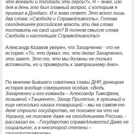
что воевали и погибали эти герои?». Я – знаю, изо
дня в день это был главный вопрос, с которым я
приехал в Донбасс. И я знаю ответ. Это всего лишь
два слова: «Свобода и Справедливость». Готова
сегодняшняя российская власть эти два слова
поставить на свой щит? В полном смысле слова
Свобода и настоящая Справедливость!»
Александр Казаков уверен, что Захарченко - это не
история:
«То, что думал, то, что делал Захарченко,
это завет. Это то, что мы должны не только
вспомнить, но и примерить к завтрашнему дню
».
По мнению бывшего советника главы ДНР, донецкая
история вообще совершенно особая.
«Ведь
Захарченко и его команда – Александр Тимофеев,
позывной «Ташкент», Захар Прилепин, я грешный и
еще несколько наших товарищей – мы на самом-то
деле строили государство, не похожее на что на
Украину, не похожее даже на сегодняшнюю Россию, -
рассказал он
. - Государство справедливости! Даже не
социальное, а в некоторой степени –
социалистическое».