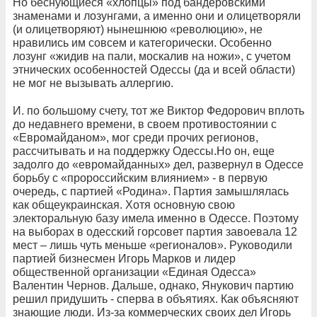
Но беснующиеся «хлопцы» под бандеровскими
знаменами и лозунгами, а именно они и олицетворяли
(и олицетворяют) нынешнюю «революцию», не
нравились им совсем и категорически. Особенно
лозунг «жидив на пали, москалив на ножи», с учетом
этнических особенностей Одессы (да и всей области)
не мог не вызывать аллергию.
И. по большому счету, тот же Виктор Федорович вплоть
до недавнего времени, в своем противостоянии с
«Евромайданом», мог среди прочих регионов,
рассчитывать и на поддержку Одессы.Но он, еще
задолго до «евромайданных» дел, развернул в Одессе
борьбу с «пророссийским влиянием» - в первую
очередь, с партией «Родина». Партия замышлялась
как общеукраинская. Хотя основную свою
электоральную базу имела именно в Одессе. Поэтому
на выборах в одесский горсовет партия завоевала 12
мест – лишь чуть меньше «регионалов». Руководили
партией бизнесмен Игорь Марков и лидер
общественной организации «Единая Одесса»
Валентин Чернов. Дальше, однако, Янукович партию
решил придушить - сперва в объятиях. Как объясняют
знающие люди. Из-за коммерческих своих дел Игорь