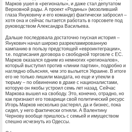
Марков ушел в «регионалы», и даже стал депутатом
Верховной рады. А проект «Родины» (мозоливший
глаза Януковичу и его команде) фактически забросил –
хотя она и сейчас пытается работать в горсовете под
руководством Александра Васильева.
Дальше последовала достаточно гнусная история –
Янукович начал широко разрекламированную
кампанию в пользу предстоящей «евроинтеграции»,
т.е. подписания договора о свободной торговле с ЕС.
Марков оказался одним из немногих «регионалов»,
который выступил против «линии партии», подробно и
наглядно объясняя, чем это выльется Украине. В итоге
его не только лишили мандата, но еще и упекли в
тюрьму – по обвинению в драке с националистами,
которую он якобы устроил семь лет назад. Сейчас
Маркова вышел на свободу. Это, конечно, отрадно, но
как признают его товарищи свой политический ресурс
Игорь Марков несколько растерял, да и бизнес, пока
сидел, у него фактически отняли. А Валентину
Чернову вообще пришлось с семьей и имуществом
спешно исчезнуть из Одессы.