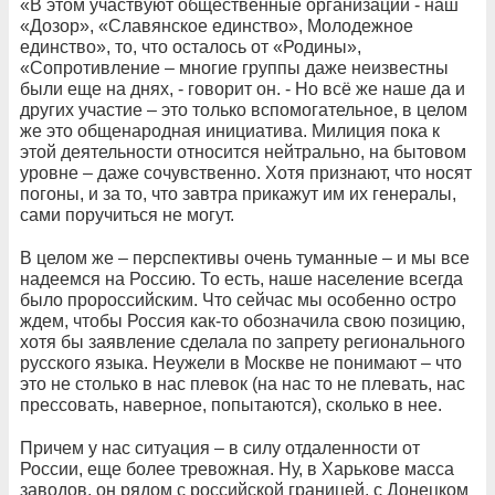
«В этом участвуют общественные организации - наш
«Дозор», «Славянское единство», Молодежное
единство», то, что осталось от «Родины»,
«Сопротивление – многие группы даже неизвестны
были еще на днях, - говорит он. - Но всё же наше да и
других участие – это только вспомогательное, в целом
же это общенародная инициатива. Милиция пока к
этой деятельности относится нейтрально, на бытовом
уровне – даже сочувственно. Хотя признают, что носят
погоны, и за то, что завтра прикажут им их генералы,
сами поручиться не могут.
В целом же – перспективы очень туманные – и мы все
надеемся на Россию. То есть, наше население всегда
было пророссийским. Что сейчас мы особенно остро
ждем, чтобы Россия как-то обозначила свою позицию,
хотя бы заявление сделала по запрету регионального
русского языка. Неужели в Москве не понимают – что
это не столько в нас плевок (на нас то не плевать, нас
прессовать, наверное, попытаются), сколько в нее.
Причем у нас ситуация – в силу отдаленности от
России, еще более тревожная. Ну, в Харькове масса
заводов, он рядом с российской границей, с Донецком