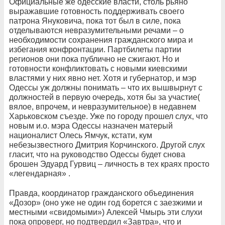
Официальные же одесские власти, столь рьяно
выражавшие готовность поддерживать своего
патрона Януковича, пока тот был в силе, пока
отделываются невразумительными речами – о
необходимости сохранения гражданского мира и
избегания конфронтации. Партбилеты партии
регионов они пока публично не сжигают. Но и
готовности конфликтовать с новыми киевскими
властями у них явно нет. Хотя и губернатор, и мэр
Одессы уж должны понимать – что их вышвырнут с
должностей в первую очередь, хотя бы за участие(
вялое, впрочем, и невразумительное) в недавнем
Харьковском съезде. Уже по городу прошел слух, что
новым и.о. мэра Одессы назначен матерый
националист Олесь Ямчук, кстати, кум
небезызвестного Дмитрия Корчинского. Другой слух
гласит, что на руководство Одессы будет снова
брошен Эдуард Гурвиц – личность в тех краях просто
«легендарная» .
Правда, координатор гражданского объединения
«Дозор» (оно уже не один год борется с заезжими и
местными «свидомыми») Алексей Чмырь эти слухи
пока опроверг, но подтвердил «Завтра», что и