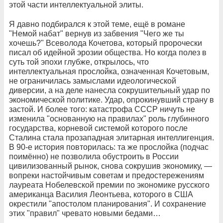
этой части интеллектуальной элиты.
Я давно подбирался к этой теме, ещё в романе
"Немой набат" вернув из забвения "Чего же ты
хочешь?" Всеволода Кочетова, который пророчески
писал об идейной эрозии общества. Но когда полез в
суть той эпохи глубже, открылось, что
интеллектуальная прослойка, означенная Кочетовым,
не ограничилась замыслами идеологической
диверсии, а на деле нанесла сокрушительный удар по
экономической политике. Удар, опрокинувший страну в
застой. И более того: катастрофа СССР ничуть не
изменила "основанную на правилах" роль глубинного
государства, корневой системой которого после
Сталина стала прозападная элитарная интеллигенция.
В 90-е история повторилась: та же прослойка (подчас
поимённо) не позволила обустроить в России
цивилизованный рынок, снова сокрушив экономику, —
вопреки настойчивым советам и предостережениям
лауреата Нобелевской премии по экономике русского
американца Василия Леонтьева, которого в США
окрестили "апостолом планирования". И сохранение
этих "правил" чревато новыми бедами…