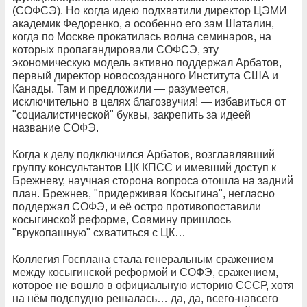
(СОФСЭ). Но когда идею подхватили директор ЦЭМИ
академик Федоренко, а особенно его зам Шаталин,
когда по Москве прокатилась волна семинаров, на
которых пропагандировали СОФСЭ, эту
экономическую модель активно поддержал Арбатов,
первый директор новосозданного Института США и
Канады. Там и предложили — разумеется,
исключительно в целях благозвучия! — избавиться от
"социалистической" буквы, закрепить за идеей
название СОФЭ.
Когда к делу подключился Арбатов, возглавлявший
группу консультантов ЦК КПСС и имевший доступ к
Брежневу, научная сторона вопроса отошла на задний
план. Брежнев, "придерживая Косыгина", негласно
поддержал СОФЭ, и её остро противопоставили
косыгинской реформе, Совмину пришлось
"врукопашную" схватиться с ЦК…
Коллегия Госплана стала генеральным сражением
между косыгинской реформой и СОФЭ, сражением,
которое не вошло в официальную историю СССР, хотя
на нём подспудно решалась… да, да, всего-навсего