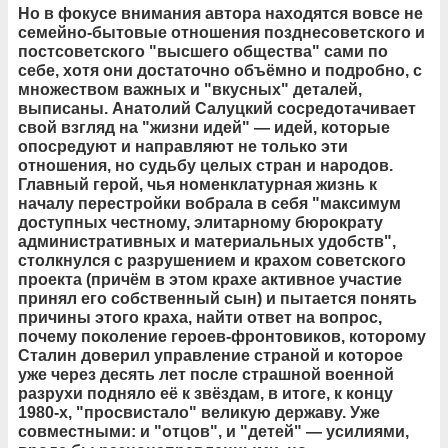
Но в фокусе внимания автора находятся вовсе не
семейно-бытовые отношения позднесоветского и
постсоветского "высшего общества" сами по
себе, хотя они достаточно объёмно и подробно, с
множеством важных и "вкусных" деталей,
выписаны. Анатолий Салуцкий сосредотачивает
свой взгляд на "жизни идей" — идей, которые
опосредуют и направляют не только эти
отношения, но судьбу целых стран и народов.
Главный герой, чья номенклатурная жизнь к
началу перестройки вобрала в себя "максимум
доступных честному, элитарному бюрократу
административных и материальных удобств",
столкнулся с разрушением и крахом советского
проекта (причём в этом крахе активное участие
принял его собственный сын) и пытается понять
причины этого краха, найти ответ на вопрос,
почему поколение героев-фронтовиков, которому
Сталин доверил управление страной и которое
уже через десять лет после страшной военной
разрухи подняло её к звёздам, в итоге, к концу
1980-х, "просвистало" великую державу. Уже
совместными: и "отцов", и "детей" — усилиями,