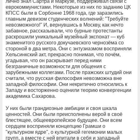
лично знал Сартра и Маркузе, поддерживал связи с
еврокоммунистами. Некоторые из них по заданию ЦК
КПСС были в Сорбонне 1968 года, где заразились
главным девизом студенческих волнений: "Требуйте
невозможного!" И, вернувшись в Москву, как нечто
забавное, рассказывали, что бурные протестанты
раскрошили уникальный музейный экспонат — куб
знаменитого русского докучаевского чернозёма со
стороной в два метра. Они с энтузиазмом восприняли
Хельсинкский акт, прекрасно понимая, что почём,
угадывая, что он раскрывает перед ними
безграничные возможности для общения с
зарубежными коллегами. После пражских штудий они
считали, что русская философия невозможна вне
западной философии. Они некритично относились к
Западу и восторженно оценили теорию конвергенции
академика Сахарова.
У них были грандиозные амбиции и своя шкала
ценностей. Они были преисполнены верой в своё
блестящее, общеевропейское будущее. Они всем
сердцем восприняли концепцию Грамши о
"культурном ядре", о культурной гегемонии малых
групп, а вместе с ней впитали в себя и западный