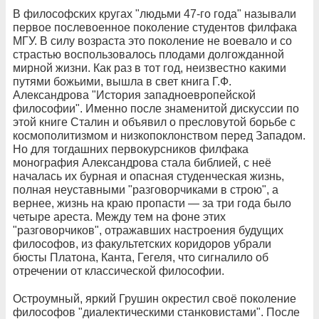
В философских кругах "людьми 47-го года" называли
первое послевоенное поколение студентов филфака
МГУ. В силу возраста это поколение не воевало и со
страстью воспользовалось плодами долгожданной
мирной жизни. Как раз в тот год, неизвестно какими
путями божьими, вышла в свет книга Г.Ф.
Александрова "История западноевропейской
философии". Именно после знаменитой дискуссии по
этой книге Сталин и объявил о пресловутой борьбе с
космополитизмом и низкопоклонством перед Западом.
Но для тогдашних первокурсников филфака
монография Александрова стала библией, с неё
началась их бурная и опасная студенческая жизнь,
полная неуставными "разговорчиками в строю", а
вернее, жизнь на краю пропасти — за три года было
четыре ареста. Между тем на фоне этих
"разговорчиков", отражавших настроения будущих
философов, из факультетских коридоров убрали
бюсты Платона, Канта, Гегеля, что сигналило об
отречении от классической философии.
Остроумный, яркий Грушин окрестил своё поколение
философов "диалектическими станковистами". После