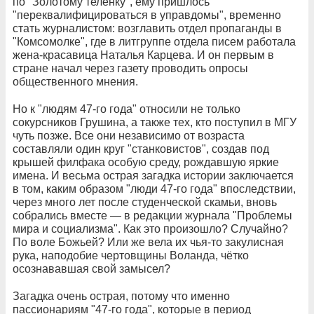
по "Золотому телёнку", ему пришлось
"переквалифицироваться в управдомы", временно
стать журналистом: возглавить отдел пропаганды в
"Комсомолке", где в литгруппе отдела писем работала
жена-красавица Наталья Карцева. И он первым в
стране начал через газету проводить опросы
общественного мнения.
Но к "людям 47-го года" относили не только
сокурсников Грушина, а также тех, кто поступил в МГУ
чуть позже. Все они независимо от возраста
составляли один круг "станковистов", создав под
крышей филфака особую среду, рождавшую яркие
имена. И весьма острая загадка истории заключается
в том, каким образом "люди 47-го года" впоследствии,
через много лет после студенческой скамьи, вновь
собрались вместе — в редакции журнала "Проблемы
мира и социализма". Как это произошло? Случайно?
По воле Божьей? Или же вела их чья-то закулисная
рука, наподобие чертовщины Воланда, чётко
осознававшая свой замысел?
Загадка очень острая, потому что именно
пассионариям "47-го года", которые в период