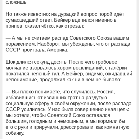
сложишь.
Но также известно: на дурацкий вопрос порой идёт
сумасшедший ответ. Бейкер вцепился именно в
припев, сказал чётко, как отрезал:
— А мы не считаем распад Советского Союза вашим
поражением. Наоборот, мы убеждены, что от распада
СССР проиграла Америка.
Шок длился секунд десять. После чего гробовое
молчание взорвалось хором восклицаний, с галёрки
покатился неясный гул. А Бейкер, видимо, ожидавший
непонимание, продолжил как ни в чём не бывало:
— Вы плохо понимаете, что случилось. Россия,
избавившись от излишних трат на раздутую
социальную сферу в своём окружении, после распада
СССР усилилась. У нас была совершенно иная цель:
мы хотели, чтобы Советский Союз оставался
большим, голодным и немощным, а мы кормили бы
его с руки и приручали, дрессировали, как комнатную
собачку.