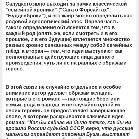
Салуцкого явно выходит за рамки классической
"семейной хроники" ("Сага о Форсайтах",
"Будденброки"), и его жанр можно определить как
родовой идеологический эпос. Первая часть
такого определения объясняется тем, что в
каждый род (опять же, если смотреть и в его
прошлое, и в его будущее) вплетается множество
разных кровно связанных между собой семейных
гнёзд, а вторая — тем, что идеи выступают как
полноправные действующие лица данного
произведения, чуть ли не на равных с образами
героев.
В этой связи не случайно отдельное и особое
внимание автор уделяет образам женщин,
которые в его романе — настоящие берегини
семьи, рода и народа, и не случайно одной из
своих героинь он предоставляет завершающее
слово, в котором раскрывается ключевая идея
романа:
"Как бы сейчас ни было тяжко, как бы ни
грозили России судьбой СССР, верю, что русские
мальчики оправдают опасения Буша, выставят