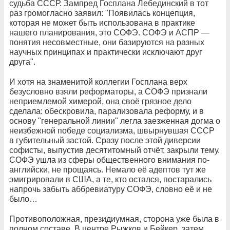
судьба СССР. Зампред Госплана Лебединский в тот
раз громогласно заявил: "Появилась концепция,
которая не может быть использована в практике
нашего планирования, это СОФЭ. СОФЭ и АСПР —
понятия несовместные, они базируются на разных
научных принципах и практически исключают друг
друга".
И хотя на знаменитой коллегии Госплана верх
безусловно взяли реформаторы, а СОФЭ признали
неприемлемой химерой, она своё грязное дело
сделала: обескровила, парализовала реформу, и в
основу "генеральной линии" легла заезженная догма о
неизбежной победе социализма, швырнувшая СССР
в губительный застой. Сразу после этой диверсии
софисты, выпустив десятитомный отчёт, закрыли тему.
СОФЭ ушла из сферы общественного внимания по-
английски, не прощаясь. Немало её адептов тут же
эмигрировали в США, а те, кто остался, постарались
напрочь забыть аббревиатуру СОФЭ, словно её и не
было…
Противоположная, президиумная, сторона уже была в
полном составе. В центре Рыжков и Бейкер, затем