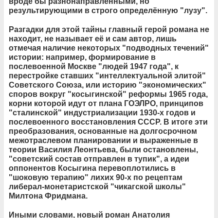
вроде бы разнонаправленными, но
результирующими в строго определённую "лузу".
Разгадки для этой тайны главный герой романа не
находит, не называет её и сам автор, лишь
отмечая наличие некоторых "подводных течений"
истории: например, формирование в
послевоенной Москве "людей 1947 года", к
перестройке ставших "интеллектуальной элитой"
Советского Союза, или историю "экономических"
споров вокруг "косыгинской" реформы 1965 года,
корни которой идут от плана ГОЭЛРО, принципов
"сталинской" индустриализации 1930-х годов и
послевоенного восстановления СССР. В итоге эти
преобразования, основанные на долгосрочном
межотраслевом планировании и выраженные в
теории Василия Леонтьева, были остановлены,
"советский состав отправлен в тупик", а идеи
оппонентов Косыгина перевоплотились в
"шоковую терапию" лихих 90-х по рецептам
либерал-монетаристской "чикагской школы"
Милтона Фридмана.
Иными словами, новый роман Анатолия