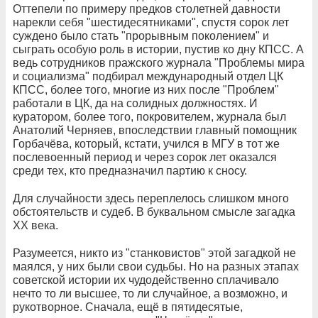
Оттепели по примеру предков столетней давности
нарекли себя "шестидесятниками", спустя сорок лет
суждено было стать "прорывным поколением" и
сыграть особую роль в истории, пустив ко дну КПСС. А
ведь сотрудников пражского журнала "Проблемы мира
и социализма" подбирал международный отдел ЦК
КПСС, более того, многие из них после "Проблем"
работали в ЦК, да на солидных должностях. И
куратором, более того, покровителем, журнала был
Анатолий Черняев, впоследствии главный помощник
Горбачёва, который, кстати, учился в МГУ в тот же
послевоенный период и через сорок лет оказался
среди тех, кто предназначил партию к сносу.
Для случайности здесь переплелось слишком много
обстоятельств и судеб. В буквальном смысле загадка
ХХ века.
Разумеется, никто из "станковистов" этой загадкой не
маялся, у них были свои судьбы. Но на разных этапах
советской истории их чудодейственно сплачивало
нечто то ли высшее, то ли случайное, а возможно, и
рукотворное. Сначала, ещё в пятидесятые,