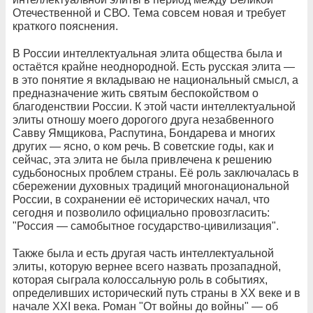
Отечественной и СВО. Тема совсем новая и требует
краткого пояснения.
В России интеллектуальная элита общества была и
остаётся крайне неоднородной. Есть русская элита —
в это понятие я вкладываю не национальный смысл, а
предназначение жить святым беспокойством о
благоденствии России. К этой части интеллектуальной
элиты отношу моего дорогого друга незабвенного
Савву Ямщикова, Распутина, Бондарева и многих
других — ясно, о ком речь. В советские годы, как и
сейчас, эта элита не была привлечена к решению
судьбоносных проблем страны. Её роль заключалась в
сбережении духовных традиций многонациональной
России, в сохранении её исторических начал, что
сегодня и позволило официально провозгласить:
"Россия — самобытное государство-цивилизация".
Также была и есть другая часть интеллектуальной
элиты, которую вернее всего назвать прозападной,
которая сыграла колоссальную роль в событиях,
определивших исторический путь страны в ХХ веке и в
начале ХХI века. Роман "От войны до войны" — об