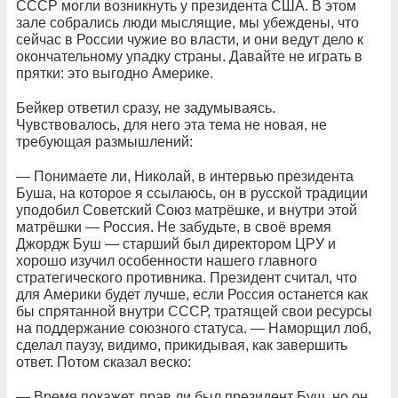
СССР могли возникнуть у президента США. В этом
зале собрались люди мыслящие, мы убеждены, что
сейчас в России чужие во власти, и они ведут дело к
окончательному упадку страны. Давайте не играть в
прятки: это выгодно Америке.
Бейкер ответил сразу, не задумываясь.
Чувствовалось, для него эта тема не новая, не
требующая размышлений:
— Понимаете ли, Николай, в интервью президента
Буша, на которое я ссылаюсь, он в русской традиции
уподобил Советский Союз матрёшке, и внутри этой
матрёшки — Россия. Не забудьте, в своё время
Джордж Буш — старший был директором ЦРУ и
хорошо изучил особенности нашего главного
стратегического противника. Президент считал, что
для Америки будет лучше, если Россия останется как
бы спрятанной внутри СССР, тратящей свои ресурсы
на поддержание союзного статуса. — Наморщил лоб,
сделал паузу, видимо, прикидывая, как завершить
ответ. Потом сказал веско:
— Время покажет, прав ли был президент Буш, но он