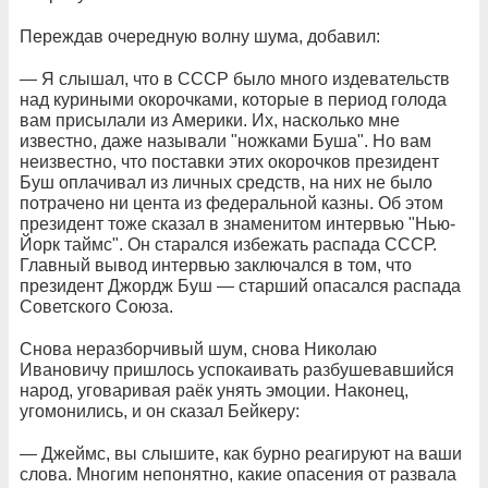
Переждав очередную волну шума, добавил:
— Я слышал, что в СССР было много издевательств
над куриными окорочками, которые в период голода
вам присылали из Америки. Их, насколько мне
известно, даже называли "ножками Буша". Но вам
неизвестно, что поставки этих окорочков президент
Буш оплачивал из личных средств, на них не было
потрачено ни цента из федеральной казны. Об этом
президент тоже сказал в знаменитом интервью "Нью-
Йорк таймс". Он старался избежать распада СССР.
Главный вывод интервью заключался в том, что
президент Джордж Буш — старший опасался распада
Советского Союза.
Снова неразборчивый шум, снова Николаю
Ивановичу пришлось успокаивать разбушевавшийся
народ, уговаривая раёк унять эмоции. Наконец,
угомонились, и он сказал Бейкеру:
— Джеймс, вы слышите, как бурно реагируют на ваши
слова. Многим непонятно, какие опасения от развала