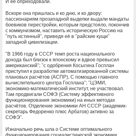
И её оприходовали.
Вскоре она пришлась и ко дню, и ко двору:
пассионариям прозападной выделки выдали мандаты
боевиков перестройки, которым предстояло, покончив
с коммунизмом, наставить историческую Россию на
"путь истинный", приведя её в "райские кущи"
западной цивилизации.
"В 1966 году в СССР темп роста национального
дохода был близок к японскому и вдвое превысил
американский"; "с одобрения Косыгина Госплан
приступил к разработке автоматизированной системы
плановых расчётов (АСПР). С помощью главного
вычислительного центра Госплана"; "ЦЭМИ,
экономико-математический институт, не участвовал.
Там продвигали СОФЭ (Систему эффективного
функционирования экономики) на иных методах
расчётов. Отделение экономики АН СССР (академик-
секретарь Федоренко плюс Арбатов) активно за
СОФЭ".
Изначально речь шла о Системе оптимального
функционирования социалистической экономики