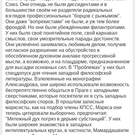
Союз. Они отнюдь не были диссидентами и в
большинстве своём не разделяли радикальных
взглядов профессиональных "борцов с рыжымом".
Они даже "вопрекистами" не были, и уж тем более
фрондой. Но они были убеждёнными филантропами.
У них было своё понятийное поле, свой карнавал
смыслов, свои умозрительные парады достоинств.
Они увлечённо занимались любимым делом, получив
негласное разрешение на обустройство в
обособленном духовном анклаве прогрессивной
мысли, а возможно, и на плацдарме, предназначенном
для высадки основных сил. В "Проблемах" у них был
спецдопуск для чтения западной философской
литературы. Взлелеянные на монографии
Александрова, они широко использовали возможность
беспрепятственно общаться в Праге с западными
сверстниками, которые посвятили их в суть западных
философских споров. В прошлом записные
марксисты, как на подбор члены КПСС, Маркса они
теперь цитировали выборочно, предпочитая:
"Мятежный дух погряз в дерьме субстанций". У них
были широкие знакомства в западных
интеллектуальных кругах, в частности, Мамардашвили