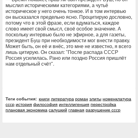
мыслил историческими категориями, а чутьё
историческое у него очень тонкое. И в том интервью
он высказался предельно ясно. Процитирую дословно,
потому что в этой фразе, если вдуматься, каждое
слово имеет свой смысл, своё особое значение. А
поскольку интервью было не эфирное, а для газеты,
президент Буш при необходимости мог внести правку.
Может быть, он её и внёс, это мне не известно, я всего
лишь цитирую. Он сказал: "После распада СССР
Россия усилилась. Рано или поздно Россия пришлёт
нам отдельный счёт".
Теги события:
книги
литература
роман
элиты
номенклатура
ссср
история
философия
интеллигенция
перестройка
плановая экономика
салуцкий
главная
разрушение ссср