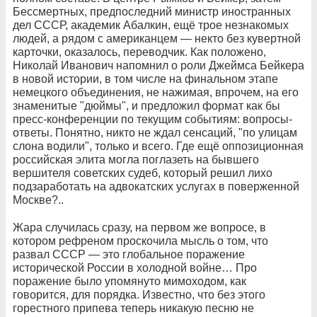
Бессмертных, предпоследний министр иностранных
дел СССР, академик Абалкин, ещё трое незнакомых
людей, а рядом с американцем — некто без кувертной
карточки, оказалось, переводчик. Как положено,
Николай Иванович напомнил о роли Джеймса Бейкера
в новой истории, в том числе на финальном этапе
немецкого объединения, не нажимая, впрочем, на его
знаменитые "дюймы", и предложил формат как бы
пресс-конференции по текущим событиям: вопросы-
ответы. Понятно, никто не ждал сенсаций, "по улицам
слона водили", только и всего. Где ещё оппозиционная
российская элита могла поглазеть на бывшего
вершителя советских судеб, который решил лихо
подзаработать на адвокатских услугах в поверженной
Москве?..
Жара случилась сразу, на первом же вопросе, в
котором рефреном проскочила мысль о том, что
развал СССР — это глобальное поражение
исторической России в холодной войне… Про
поражение было упомянуто мимоходом, как
говорится, для порядка. Известно, что без этого
горестного припева теперь никакую песню не