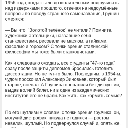
1956 года, когда стало дозволительным подшучивать
над издержками прошлого, отвечая на недоумённые
вопросы по поводу странного самоназвания, Грушин
смеялся:
— Вы что, "Золотой телёнок" не читали? Помните,
художники-артельщики, назвавшие себя
станковистами, рисовали не маслом, а гайками,
фасолью и горохом? С точки зрения сталинской
философии мы тоже были станковистами.
Как и следовало ожидать, все студенты "47-го года"
сразу после защиты дипломов бросились готовить
диссертации. Но не тут-то было. Последним, в 1954-м,
чудом проскочил Александр Зиновьев, который был
старше, воевал. А Грушина провалили без дискуссии,
выдав волчий билет, ни в один из академических
институтов его не брали. Как жить, как кормить семью?
По его шутливым словам, с точки зрения грузчика, он,
могучий дистрофик, никуда не годился — ростом
невелик, щуплый. Но подвернулся случай и, опять же,