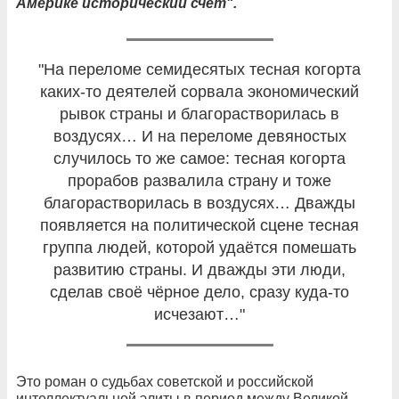
Америке исторический счёт".
"На переломе семидесятых тесная когорта
каких-то деятелей сорвала экономический
рывок страны и благорастворилась в
воздусях… И на переломе девяностых
случилось то же самое: тесная когорта
прорабов развалила страну и тоже
благорастворилась в воздусях… Дважды
появляется на политической сцене тесная
группа людей, которой удаётся помешать
развитию страны. И дважды эти люди,
сделав своё чёрное дело, сразу куда-то
исчезают…"
Это роман о судьбах советской и российской
интеллектуальной элиты в период между Великой