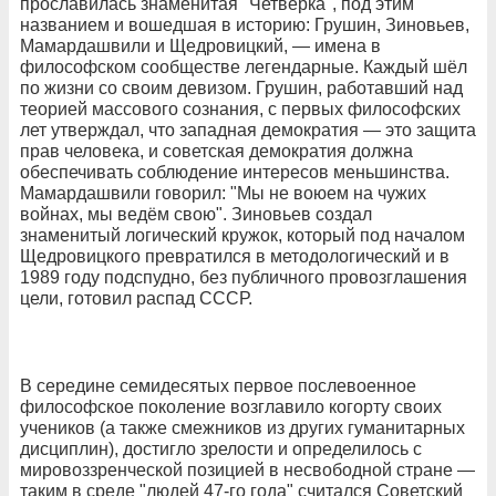
прославилась знаменитая "Четвёрка", под этим
названием и вошедшая в историю: Грушин, Зиновьев,
Мамардашвили и Щедровицкий, — имена в
философском сообществе легендарные. Каждый шёл
по жизни со своим девизом. Грушин, работавший над
теорией массового сознания, с первых философских
лет утверждал, что западная демократия — это защита
прав человека, и советская демократия должна
обеспечивать соблюдение интересов меньшинства.
Мамардашвили говорил: "Мы не воюем на чужих
войнах, мы ведём свою". Зиновьев создал
знаменитый логический кружок, который под началом
Щедровицкого превратился в методологический и в
1989 году подспудно, без публичного провозглашения
цели, готовил распад СССР.
В середине семидесятых первое послевоенное
философское поколение возглавило когорту своих
учеников (а также смежников из других гуманитарных
дисциплин), достигло зрелости и определилось с
мировоззренческой позицией в несвободной стране —
таким в среде "людей 47-го года" считался Советский