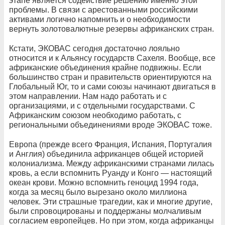
этапе является содействие решению именно этой
проблемы. В связи с арестованными российскими
активами логично напомнить и о необходимости
вернуть золотовалютные резервы африканских стран.
Кстати, ЭКОВАС сегодня достаточно лояльно
относится и к Альянсу государств Сахеля. Вообще, все
африканские объединения крайне подвижны. Если
большинство стран и правительств ориентируются на
Глобальный Юг, то и сами союзы начинают двигаться в
этом направлении. Нам надо работать и с
организациями, и с отдельными государствами. С
Африканским союзом необходимо работать, с
региональными объединениями вроде ЭКОВАС тоже.
Европа (прежде всего Франция, Испания, Португалия
и Англия) объединила африканцев общей историей
колониализма. Между африканскими странами лилась
кровь, а если вспомнить Руанду и Конго — настоящий
океан крови. Можно вспомнить геноцид 1994 года,
когда за месяц было вырезано около миллиона
человек. Эти страшные трагедии, как и многие другие,
были спровоцированы и поддержаны молчаливым
согласием европейцев. Но при этом, когда африканцы