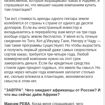
бизнесменов, которые выращивают какао в Африке, и
спрашивал их, что мешает нашим компаниям купить
там плантации?
Так вот, стоимость аренды одного гектара земли
колеблется от страны к стране от одного до десяти
долларов. Если вы иностранный инвестор и
вкладываетесь в переработку, вам могут на три года
вообще отдать землю бесплатно. У меня есть точные
сведения по Того, Кот-д’Ивуару, Гане, Нигеру и Чаду —
там такие программы существуют. Но чтобы вырастить
и получить первый урожай даже самых скороспелых
сортов какао, требуется три-четыре года. Любой
коммерческой компании нужно на этот срок
заморозить деньги. Если бы кредитные средства
стоили один процент годовых, это имело бы смысл. Но
когда через четыре года компания заплатит столько
же, сколько вложила в плантацию, экономического
смысла в этом нет.
"ЗАВТРА". Чего ожидают африканцы от России? И
что мы сейчас даём Африке?
Максим РЕВА
. Когда меня спрашивают, чего