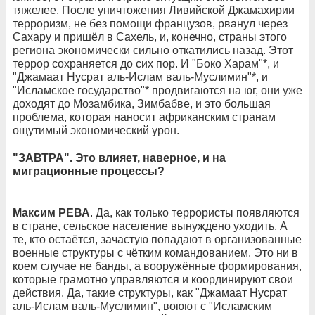
тяжелее. После уничтожения Ливийской Джамахирии
терроризм, не без помощи французов, рванул через
Сахару и пришёл в Сахель, и, конечно, страны этого
региона экономически сильно откатились назад. Этот
террор сохраняется до сих пор. И "Боко Харам"*, и
"Джамаат Нусрат аль-Ислам валь-Муслимин"*, и
"Исламское государство"* продвигаются на юг, они уже
доходят до Мозамбика, Зимбабве, и это большая
проблема, которая наносит африканским странам
ощутимый экономический урон.
"ЗАВТРА". Это влияет, наверное, и на
миграционные процессы?
Максим РЕВА
. Да, как только террористы появляются
в стране, сельское население вынуждено уходить. А
те, кто остаётся, зачастую попадают в организованные
военные структуры с чётким командованием. Это ни в
коем случае не банды, а вооружённые формирования,
которые грамотно управляются и координируют свои
действия. Да, такие структуры, как "Джамаат Нусрат
аль-Ислам валь-Муслимин", воюют с "Исламским