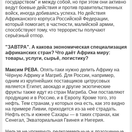
государством" и между собой, но при этом они активно
ведут боевые действия и против правительственных
войск, иногда добиваясь успеха. Но действия
Африканского корпуса Российской Федерации,
который помогает, в частности, малийской армии,
способствуют тому, что террористы получают
серьёзный отпор.
"ЗАВТРА". А какова экономическая специализация
африканских стран? Что даёт Африка миру:
товары, услуги, сырьё, логистику?
Максим РЕВА
. Опять-таки нужно делить Африку на
Чёрную Африку и Магриб. Для России, например,
одним из крупнейших поставщиков цитрусовых
является Египет, авокадо и другие экзотические
фрукты также идут из стран Магриба. Они поставляют
продукцию и в Россию, и в Европу. Кроме того, это
нефть. Тем странам, у которых она есть, как это видно
на примере Ливии, приходится из-за неё страдать.
Нефть есть и южнее Сахары — в таких странах, как
Сенегал, Экваториальная Гвинея и Нигерия.
Нельзя не упомянуть редкоземельные и драгоценные