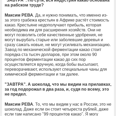
"ЗАВТРА". По сути, вся индустрия какао основана
на рабском труде?
Максим РЕВА
. Да, и нужно понимать, что именно из-
за этого грабежа крестьян в Африке растёт стоимость
какао. Крестьяне недополучают прибыль, которая
необходима им для расширения хозяйств. Они не
могут позволить себе качественные удобрения, не
могут вырубать старые или заболевшие деревья и
сразу сажать новые, не могут усиливать механизацию.
Завод по механической ферментации какао стоит
порядка ста тысяч долларов, при этом около 90
процентов ферментации какао до сих пор
осуществляется вручную, когда бобы высыпают,
переворачивают, используют специальные чаны для
химической ферментации и так далее.
"ЗАВТРА". А шоколад, что мы видим на прилавках,
за год подорожал в два раза, и, судя по всему, это
не предел.
Максим РЕВА
. То, что мы видим у нас в России, это не
шоколад. Даже если он стоит четыреста рублей, даже
если там написано "99 процентов какао". Я могу