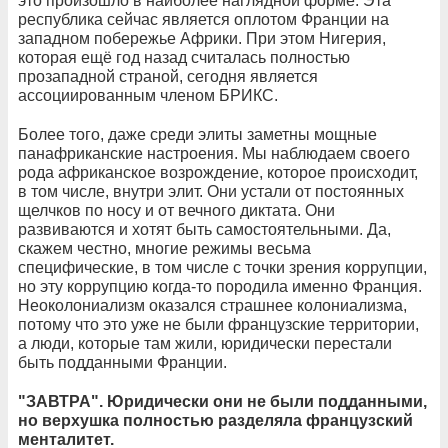
это произошло в наиболее наглядной форме. Эта
республика сейчас является оплотом Франции на
западном побережье Африки. При этом Нигерия,
которая ещё год назад считалась полностью
прозападной страной, сегодня является
ассоциированным членом БРИКС.
Более того, даже среди элиты заметны мощные
панафриканские настроения. Мы наблюдаем своего
рода африканское возрождение, которое происходит,
в том числе, внутри элит. Они устали от постоянных
щелчков по носу и от вечного диктата. Они
развиваются и хотят быть самостоятельными. Да,
скажем честно, многие режимы весьма
специфические, в том числе с точки зрения коррупции,
но эту коррупцию когда-то породила именно Франция.
Неоколониализм оказался страшнее колониализма,
потому что это уже не были французские территории,
а люди, которые там жили, юридически перестали
быть подданными Франции.
"ЗАВТРА". Юридически они не были подданными,
но верхушка полностью разделяла французский
менталитет.