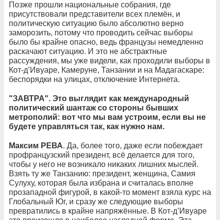
Позже прошли национальные собрания, где
присутствовали представители всех племён, и
политическую ситуацию было абсолютно верно
заморозить, потому что проводить сейчас выборы
было бы крайне опасно, ведь французы немедленно
раскачают ситуацию. И это не абстрактные
рассуждения, мы уже видели, как проходили выборы в
Кот-д’Ивуаре, Камеруне, Танзании и на Мадагаскаре:
беспорядки на улицах, отключение Интернета.
"ЗАВТРА". Это выглядит как международный
политический шантаж со стороны бывших
метрополий: вот что мы вам устроим, если вы не
будете управляться так, как нужно нам.
Максим РЕВА
. Да, более того, даже если побеждает
профранцузский президент, всё делается для того,
чтобы у него не возникало никаких лишних мыслей.
Взять ту же Танзанию: президент, женщина, Самия
Сулуху, которая была избрана и считалась вполне
прозападной фигурой, в какой-то момент взяла курс на
Глобальный Юг, и сразу же следующие выборы
превратились в крайне напряжённые. В Кот-д’Ивуаре