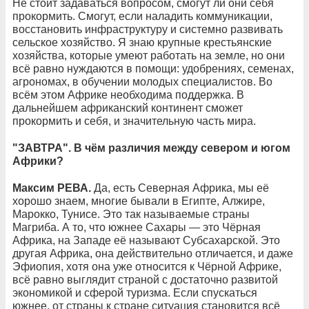
Не стоит задаваться вопросом, смогут ли они себя
прокормить. Смогут, если наладить коммуникации,
восстановить инфраструктуру и системно развивать
сельское хозяйство. Я знаю крупные крестьянские
хозяйства, которые умеют работать на земле, но они
всё равно нуждаются в помощи: удобрениях, семенах,
агрономах, в обучении молодых специалистов. Во
всём этом Африке необходима поддержка. В
дальнейшем африканский континент сможет
прокормить и себя, и значительную часть мира.
"ЗАВТРА". В чём различия между севером и югом
Африки?
Максим РЕВА.
Да, есть Северная Африка, мы её
хорошо знаем, многие бывали в Египте, Алжире,
Марокко, Тунисе. Это так называемые страны
Магриба. А то, что южнее Сахары — это Чёрная
Африка, на Западе её называют Субсахарской. Это
другая Африка, она действительно отличается, и даже
Эфиопия, хотя она уже относится к Чёрной Африке,
всё равно выглядит страной с достаточно развитой
экономикой и сферой туризма. Если спускаться
южнее, от страны к стране ситуация становится всё