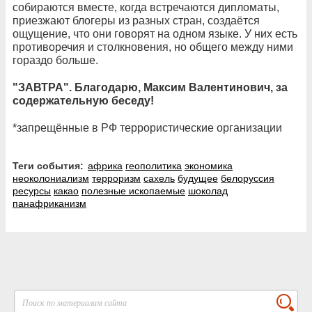
собираются вместе, когда встречаются дипломаты,
приезжают блогеры из разных стран, создаётся
ощущение, что они говорят на одном языке. У них есть
противоречия и столкновения, но общего между ними
гораздо больше.
"ЗАВТРА". Благодарю, Максим Валентинович, за
содержательную беседу!
*запрещённые в РФ террористические организации
Теги события:
африка
геополитика
экономика
неоколониализм
терроризм
сахель
будущее
белоруссия
ресурсы
какао
полезные ископаемые
шоколад
панафриканизм