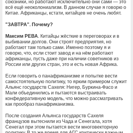
союзники, но работают исключительно они сами — это
всё ещё неоколониализм. В данном случае я говорю о
Китае. Африканцы, кстати, китайцев не очень любят.
"ЗАВТРА". Почему?
Максим РЕВА
. Китайцы жёсткие в переговорах и в
выбивании долгов. Они строят предприятия, но
работают там только сами. Именно поэтому я и
говорю, что, если стоит завод и на нём работают
африканцы, пусть даже при наличии советников из
России или других стран, это и есть новая Африка.
Если говорить о панафриканизме и попытке вести
самостоятельную политику, то ярким примером служит
Альянс государств Сахеля: Нигер, Буркина-Фасо и
Мали объединились и пытаются выстраивать
конфедеративную модель, что можно рассматривать
как прообраз панафриканизма.
После создания Альянса государств Сахеля
французов вытеснили из Чада и Сенегала, хотя
Сенегал при этом пытается вести многовекторную
политику. В то же время для АГС критически важным