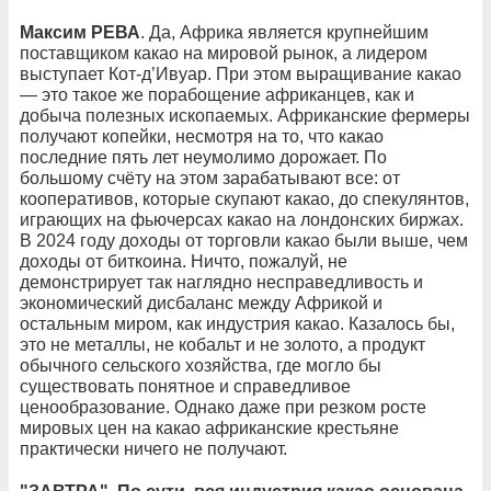
Максим РЕВА
. Да, Африка является крупнейшим
поставщиком какао на мировой рынок, а лидером
выступает Кот-д’Ивуар. При этом выращивание какао
— это такое же порабощение африканцев, как и
добыча полезных ископаемых. Африканские фермеры
получают копейки, несмотря на то, что какао
последние пять лет неумолимо дорожает. По
большому счёту на этом зарабатывают все: от
кооперативов, которые скупают какао, до спекулянтов,
играющих на фьючерсах какао на лондонских биржах.
В 2024 году доходы от торговли какао были выше, чем
доходы от биткоина. Ничто, пожалуй, не
демонстрирует так наглядно несправедливость и
экономический дисбаланс между Африкой и
остальным миром, как индустрия какао. Казалось бы,
это не металлы, не кобальт и не золото, а продукт
обычного сельского хозяйства, где могло бы
существовать понятное и справедливое
ценообразование. Однако даже при резком росте
мировых цен на какао африканские крестьяне
практически ничего не получают.