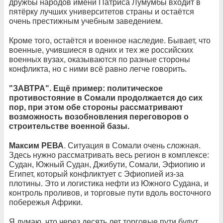
дружбы народов имени Патриса Лумумбы входит в
пятёрку лучших университетов страны и остаётся
очень престижным учебным заведением.
Кроме того, остаётся и военное наследие. Бывает, что
военные, учившиеся в одних и тех же российских
военных вузах, оказываются по разные стороны
конфликта, но с ними всё равно легче говорить.
"ЗАВТРА". Ещё пример: политическое
противостояние в Сомали продолжается до сих
пор, при этом обе стороны рассматривают
возможность возобновления переговоров о
строительстве военной базы.
Максим РЕВА
. Ситуация в Сомали очень сложная.
Здесь нужно рассматривать весь регион в комплексе:
Судан, Южный Судан, Джибути, Сомали, Эфиопию и
Египет, который конфликтует с Эфиопией из-за
плотины. Это и логистика нефти из Южного Судана, и
контроль проливов, и торговые пути вдоль восточного
побережья Африки.
Я думаю, что через десять лет торговые пути будут