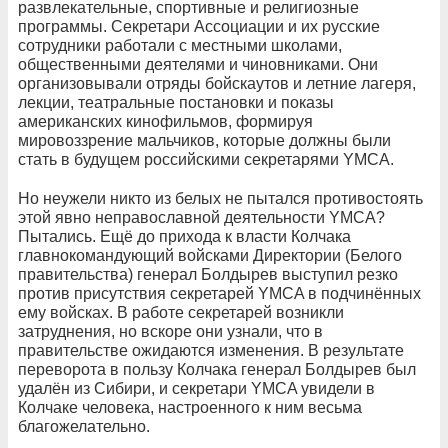
развлекательные, спортивные и религиозные
программы. Секретари Ассоциации и их русские
сотрудники работали с местными школами,
общественными деятелями и чиновниками. Они
организовывали отряды бойскаутов и летние лагеря,
лекции, театральные постановки и показы
американских кинофильмов, формируя
мировоззрение мальчиков, которые должны были
стать в будущем российскими секретарями YMCA.
Но неужели никто из белых не пытался противостоять
этой явно неправославной деятельности YMCA?
Пытались. Ещё до прихода к власти Колчака
главнокомандующий войсками Директории (Белого
правительства) генерал Болдырев выступил резко
против присутствия секретарей YMCA в подчинённых
ему войсках. В работе секретарей возникли
затруднения, но вскоре они узнали, что в
правительстве ожидаются изменения. В результате
переворота в пользу Колчака генерал Болдырев был
удалён из Сибири, и секретари YMCA увидели в
Колчаке человека, настроенного к ним весьма
благожелательно.