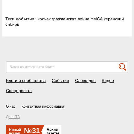
Теги события:
колчак
гражданская война
YMCA
керенский
сибирь
Блоги и сообщества
События
Слово дня
Видео
Спецпроекты
О нас
Контактная информация
День ТВ
№31
Архив
Новый
номер
газеты