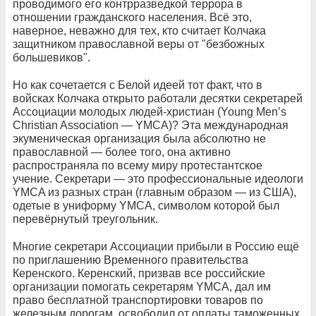
проводимого его контрразведкой террора в
отношении гражданского населения. Всё это,
наверное, неважно для тех, кто считает Колчака
защитником православной веры от "безбожных
большевиков".
Но как сочетается с Белой идеей тот факт, что в
войсках Колчака открыто работали десятки секретарей
Ассоциации молодых людей-христиан (Young Men’s
Christian Association — YMCA)? Эта международная
экуменическая организация была абсолютно не
православной — более того, она активно
распространяла по всему миру протестантское
учение. Секретари — это профессиональные идеологи
YMCA из разных стран (главным образом — из США),
одетые в униформу YMCA, символом которой был
перевёрнутый треугольник.
Многие секретари Ассоциации прибыли в Россию ещё
по приглашению Временного правительства
Керенского. Керенский, призвав все российские
организации помогать секретарям YMCA, дал им
право бесплатной транспортировки товаров по
железным дорогам, освободил от оплаты таможенных