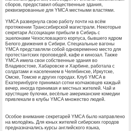
сборов, предоставил общественные здания,
реквизированные для YMCA местными властями.
YMCA развернула свою работу почти на всём
протяжении Транссибирской магистрали. Некоторые
секретари Ассоциации прибыли в Сибирь с
эшелонами Чехословацкого корпуса, бывшего ядром
Белого движения в Сибири. Специальные вагоны
YMCA представляли собой одновременно место для
протестантских проповедей, кафе и кинозал. Также
YMCA имела свои собственные здания во
Владивостоке, Хабаровске и Харбине, работала с
солдатами и населением в Челябинске, Иркутске,
Омске, Томске и других городах. Клуб YMCA в
Екатеринбурге принимал сотни колчаковцев каждый
вечер, иногда принимая и местных жителей. Чай и
хрустящие булочки, весёлые американские комедии
привлекали в клубы YMCA множество людей.
Особое внимание секретарей YMCA было направлено
на молодёжь. Для юных жителей сибирских городов
предназначались курсы английского языка,