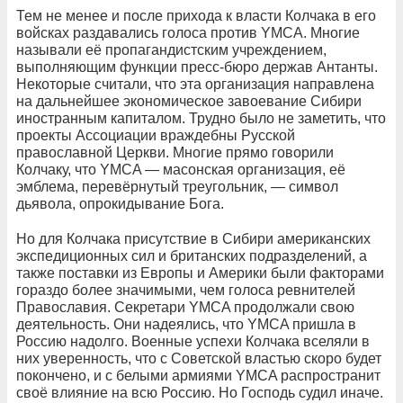
Тем не менее и после прихода к власти Колчака в его
войсках раздавались голоса против YMCA. Многие
называли её пропагандистским учреждением,
выполняющим функции пресс-бюро держав Антанты.
Некоторые считали, что эта организация направлена
на дальнейшее экономическое завоевание Сибири
иностранным капиталом. Трудно было не заметить, что
проекты Ассоциации враждебны Русской
православной Церкви. Многие прямо говорили
Колчаку, что YMCA — масонская организация, её
эмблема, перевёрнутый треугольник, — символ
дьявола, опрокидывание Бога.
Но для Колчака присутствие в Сибири американских
экспедиционных сил и британских подразделений, а
также поставки из Европы и Америки были факторами
гораздо более значимыми, чем голоса ревнителей
Православия. Секретари YMCA продолжали свою
деятельность. Они надеялись, что YMCA пришла в
Россию надолго. Военные успехи Колчака вселяли в
них уверенность, что с Советской властью скоро будет
покончено, и с белыми армиями YMCA распространит
своё влияние на всю Россию. Но Господь судил иначе.