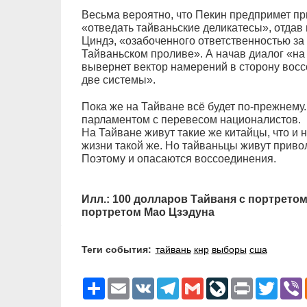
Весьма вероятно, что Пекин предпримет п
«отведать тайваньские деликатесы», отдав
Циндэ, «озабоченного ответственностью за
Тайваньском проливе». А начав диалог «на 
вывернет вектор намерений в сторону вос
две системы».
Пока же на Тайване всё будет по-прежнему
парламентом с перевесом националистов.
На Тайване живут такие же китайцы, что и на
жизни такой же. Но тайваньцы живут привол
Поэтому и опасаются воссоединения.
Илл.: 100 долларов Тайваня с портретом
портретом Мао Цзэдуна
Теги события:
тайвань
кнр
выборы
сша
Ресурс
Email
VK
Telegram
Gmail
LiveJournal
Print
Twitter
V