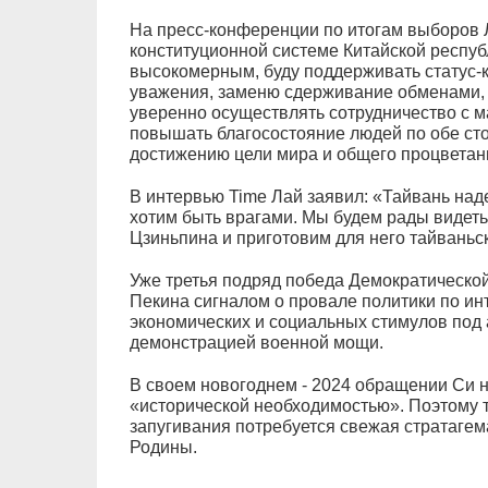
На пресс-конференции по итогам выборов Л
конституционной системе Китайской республ
высокомерным, буду поддерживать статус-кв
уважения, заменю сдерживание обменами, 
уверенно осуществлять сотрудничество с м
повышать благосостояние людей по обе ст
достижению цели мира и общего процветан
В интервью Time Лай заявил: «Тайвань над
хотим быть врагами. Мы будем рады видет
Цзиньпина и приготовим для него тайваньс
Уже третья подряд победа Демократической
Пекина сигналом о провале политики по ин
экономических и социальных стимулов под 
демонстрацией военной мощи.
В своем новогоднем - 2024 обращении Си 
«исторической необходимостью». Поэтому т
запугивания потребуется свежая стратаге
Родины.