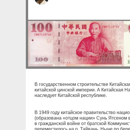
В государственном строительстве Китайская
китайской цинской империи. А Китайская Н
наследует Китайской республике.
В 1949 году китайское правительство наци
(образована «отцом нации» Сунь Ятсеном в 
в гражданской войне от братской Коммунист
переместилось на о. Тайвань. Ныне по бер