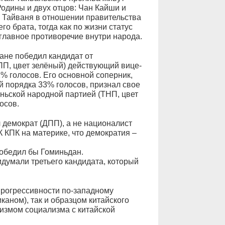
одины и двух отцов: Чан Кайши и
я Тайваня в отношении правительства
о брата, тогда как по жизни статус
ь главное противоречие внутри народа.
ане победил кандидат от
ПП, цвет зелёный) действующий вице-
% голосов. Его основной соперник,
 порядка 33% голосов, признал свое
ньской народной партией (ТНП, цвет
осов.
 демократ (ДПП), а не националист
 КПК на материке, что демократия –
победил бы Гоминьдан.
идумали третьего кандидата, который
прогрессивности по-западному
аном), так и образцом китайского
измом социализма с китайской