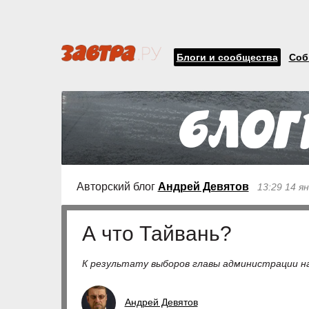
Блоги и сообщества
Соб
Авторский блог
Андрей Девятов
13:29 14 я
А что Тайвань?
К результату выборов главы администрации н
Андрей Девятов