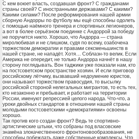
С кем воюет власть, создавшая фронт? С гражданами
страны своей? С иностранными державами? С какими?
Какими силами? После реформирования нашей армии
сборную Андорры по футболу мы ещё способны одолеть
с помощью наёмного тренера и спортивных легионеров,
а вот в более серьёзном поединке с Андоррой за победу
не поручится никто. Хорошо, что Андорра — страна
миролюбивая и не слишком, судя по всему, озабочена
торжеством демократии и правами сексменьшинств в
нашей стране, не нападёт. Хотя… Соблазн-то велик. Если
Америка не опередит, не только Андорра начнёт в нашу
сторону поглядывать. Вон таджики уже показали нам, кто
на постсоветском пространстве хозяин. И если приговор
российскому лётчику, вызвавший недоумение юристов,
они называют торжеством правосудия, то высылку
российской стороной нелегальных мигрантов, то есть тех,
кто незаконно и пребывает, и работает на территории
России, именуют репрессией целого народа. Что-что, а
уроки двойных стандартов в отношении нашей страны
молодыми постсоветскими «демократиями» освоены
хорошо.
Так против кого создан фронт? Ведь те спортивно-
артистические штыки, что собраны под власовские
знамёна злокачественного фронтоновообразования, не
способны побеждать даже собственные комплексы. Что