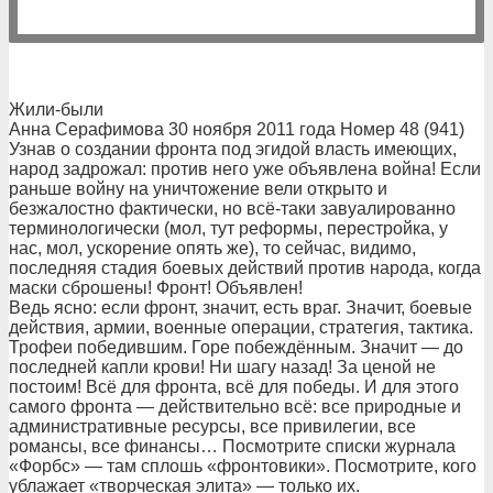
Жили-были
Анна Серафимова 30 ноября 2011 года Номер 48 (941)
Узнав о создании фронта под эгидой власть имеющих,
народ задрожал: против него уже объявлена война! Если
раньше войну на уничтожение вели открыто и
безжалостно фактически, но всё-таки завуалированно
терминологически (мол, тут реформы, перестройка, у
нас, мол, ускорение опять же), то сейчас, видимо,
последняя стадия боевых действий против народа, когда
маски сброшены! Фронт! Объявлен!
Ведь ясно: если фронт, значит, есть враг. Значит, боевые
действия, армии, военные операции, стратегия, тактика.
Трофеи победившим. Горе побеждённым. Значит — до
последней капли крови! Ни шагу назад! За ценой не
постоим! Всё для фронта, всё для победы. И для этого
самого фронта — действительно всё: все природные и
административные ресурсы, все привилегии, все
романсы, все финансы… Посмотрите списки журнала
«Форбс» — там сплошь «фронтовики». Посмотрите, кого
ублажает «творческая элита» — только их.