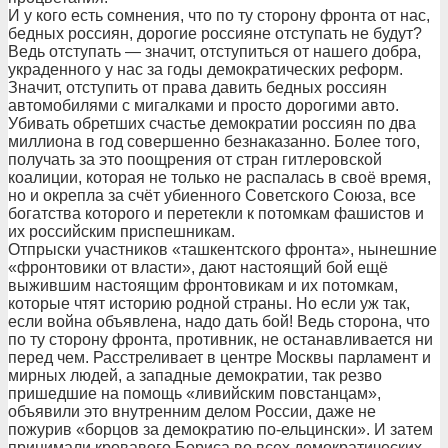
И у кого есть сомнения, что по ту сторону фронта от нас,
бедных россиян, дорогие россияне отступать не будут?
Ведь отступать — значит, отступиться от нашего добра,
украденного у нас за годы демократических реформ.
Значит, отступить от права давить бедных россиян
автомобилями с мигалками и просто дорогими авто.
Убивать обретших счастье демократии россиян по два
миллиона в год совершенно безнаказанно. Более того,
получать за это поощрения от стран гитлеровской
коалиции, которая не только не распалась в своё время,
но и окрепла за счёт убиенного Советского Союза, все
богатства которого и перетекли к потомкам фашистов и
их российским приспешникам.
Отпрыски участников «ташкентского фронта», нынешние
«фронтовики от власти», дают настоящий бой ещё
выжившим настоящим фронтовикам и их потомкам,
которые чтят историю родной страны. Но если уж так,
если война объявлена, надо дать бой! Ведь сторона, что
по ту сторону фронта, противник, не останавливается ни
перед чем. Расстреливает в центре Москвы парламент и
мирных людей, а западные демократии, так резво
пришедшие на помощь «ливийским повстанцам»,
объявили это внутренним делом России, даже не
пожурив «борцов за демократию по-ельцински». И затем
принимали кровавого Бориса во всех демократических