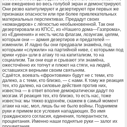
нам ежедневно во весь голубой экран и демонстрируют.
Они резво капитулируют и дезертируют при первых же
признаках опасности или при более привлекательных
материальных перспективах. Предадут своих
«командиров» с лёгкостью необыкновенной. Так они
дезертировали из КПСС, из «Нашего дома—Газпрома»,
из «Единения» и несть числа флагам, лозунгам, целям,
которым они — армия дезертиров и предателей —
изменили. И ладно бы они предавали знамёна, под
которыми «служили» на партийной ниве, с которыми под
крики «ура» шли в атаку то на капитализм, то на
социализм. Так они еще и срывают эти знамёна,
ожесточённо их топчут и плюют на стяги, на людей,
оставшихся верными своим святыням.
Сдаётся, воевать «фронтовики» будут не с теми, кто
далеко, а с теми, кто близко, — с нами. К тому же реакция
тех, кто далеко, на силовые действия против них,
известна — в ответ вполне демократически дадут по
мозгам. И реакция тех, кто близко, то есть нас, тоже
известна: мы тяжко вздохнём, скажем в самый момент
атаки на нас, мол, лишь бы не было войны. Поднимем
руки и примем все условия нападающих. Во имя
гражданского согласия, единения, толерантности,
процветания. Именно наши поднятые руки — залог их
процветания.