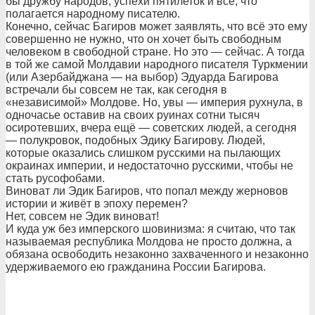
бы дружбу народов, успехи пятилеток и всё, что
полагается народному писателю.
Конечно, сейчас Багиров может заявлять, что всё это ему
совершенно не нужно, что он хочет быть свободным
человеком в свободной стране. Но это — сейчас. А тогда
в той же самой Молдавии народного писателя Туркмении
(или Азербайджана — на выбор) Эдуарда Багирова
встречали бы совсем не так, как сегодня в
«независимой» Молдове. Но, увы — империя рухнула, в
одночасье оставив на своих руинах сотни тысяч
осиротевших, вчера ещё — советских людей, а сегодня
— полукровок, подобных Эдику Багирову. Людей,
которые оказались слишком русскими на пылающих
окраинах империи, и недостаточно русскими, чтобы не
стать русофобами.
Виноват ли Эдик Багиров, что попал между жерновов
истории и живёт в эпоху перемен?
Нет, совсем не Эдик виноват!
И куда уж без имперского шовинизма: я считаю, что так
называемая республика Молдова не просто должна, а
обязана освободить незаконно захваченного и незаконно
удерживаемого ею гражданина России Багирова.