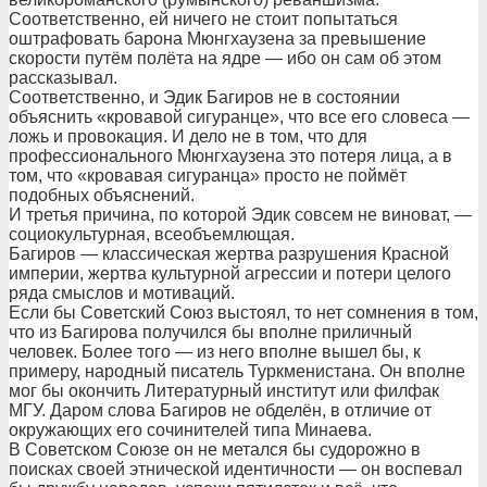
Соответственно, ей ничего не стоит попытаться
оштрафовать барона Мюнгхаузена за превышение
скорости путём полёта на ядре — ибо он сам об этом
рассказывал.
Соответственно, и Эдик Багиров не в состоянии
объяснить «кровавой сигуранце», что все его словеса —
ложь и провокация. И дело не в том, что для
профессионального Мюнгхаузена это потеря лица, а в
том, что «кровавая сигуранца» просто не поймёт
подобных объяснений.
И третья причина, по которой Эдик совсем не виноват, —
социокультурная, всеобъемлющая.
Багиров — классическая жертва разрушения Красной
империи, жертва культурной агрессии и потери целого
ряда смыслов и мотиваций.
Если бы Советский Союз выстоял, то нет сомнения в том,
что из Багирова получился бы вполне приличный
человек. Более того — из него вполне вышел бы, к
примеру, народный писатель Туркменистана. Он вполне
мог бы окончить Литературный институт или филфак
МГУ. Даром слова Багиров не обделён, в отличие от
окружающих его сочинителей типа Минаева.
В Советском Союзе он не метался бы судорожно в
поисках своей этнической идентичности — он воспевал