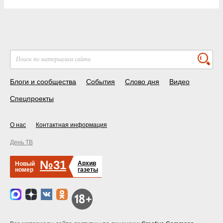
Блоги и сообщества
События
Слово дня
Видео
Спецпроекты
О нас
Контактная информация
День ТВ
№31
Архив
Новый
номер
газеты