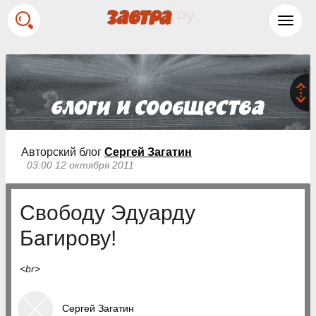
Toggl
navig
Авторский блог
Cергей Загатин
03:00 12 октября 2011
Свободу Эдуарду
Багирову!
<br>
Cергей Загатин