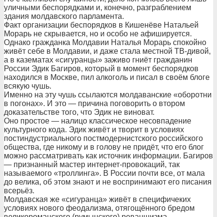
уличными беспорядками и, конечно, разграблением
здания молдавского парламента.
Факт организации беспорядков в Кишенёве Натальей
Морарь не скрывается, но и особо не афишируется.
Однако гражданка Молдавии Наталья Морарь спокойно
живёт себе в Молдавии, и даже стала местной ТВ-дивой,
а в казематах «сигуранцы» заживо гниёт гражданин
России Эдик Багиров, который в момент беспорядков
находился в Москве, пил алкоголь и писал в своём блоге
всякую чушь.
Именно на эту чушь ссылаются молдаванские «оборотни
в погонах». И это — причина поговорить о втором
доказательстве того, что Эдик не виноват.
Оно простое — налицо классическое несовпадение
культурного кода. Эдик живёт и творит в условиях
постиндустриального постмодернистского российского
общества, где никому и в голову не придёт, что его блог
можно рассматривать как источник информации. Багиров
— признанный мастер интернет-провокаций, так
называемого «троллинга». В России почти все, от мала
до велика, об этом знают и не воспринимают его писания
всерьёз.
Молдавская же «сигуранца» живёт в специфичеких
условиях нового феодализма, отягощённого бредом
великороманского (румынского) реваншизма.