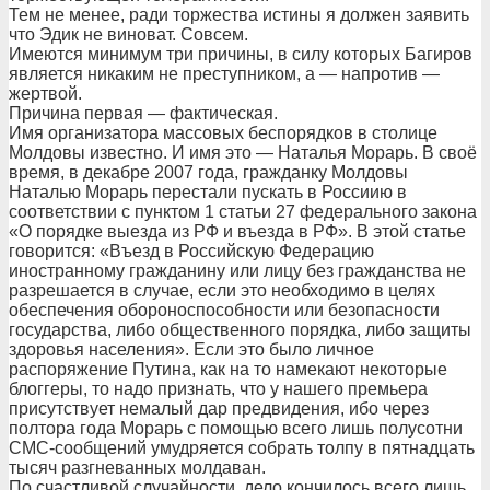
Тем не менее, ради торжества истины я должен заявить
что Эдик не виноват. Совсем.
Имеются минимум три причины, в силу которых Багиров
является никаким не преступником, а — напротив —
жертвой.
Причина первая — фактическая.
Имя организатора массовых беспорядков в столице
Молдовы известно. И имя это — Наталья Морарь. В своё
время, в декабре 2007 года, гражданку Молдовы
Наталью Морарь перестали пускать в Россиию в
соответствии с пунктом 1 статьи 27 федерального закона
«О порядке выезда из РФ и въезда в РФ». В этой статье
говорится: «Въезд в Российскую Федерацию
иностранному гражданину или лицу без гражданства не
разрешается в случае, если это необходимо в целях
обеспечения обороноспособности или безопасности
государства, либо общественного порядка, либо защиты
здоровья населения». Если это было личное
распоряжение Путина, как на то намекают некоторые
блоггеры, то надо признать, что у нашего премьера
присутствует немалый дар предвидения, ибо через
полтора года Морарь с помощью всего лишь полусотни
СМС-сообщений умудряется собрать толпу в пятнадцать
тысяч разгневанных молдаван.
По счастливой случайности, дело кончилось всего лишь