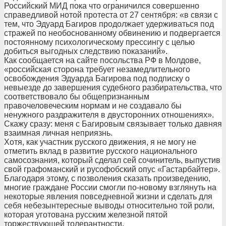
Российский МИД пока что ограничился совершенно
справедливой нотой протеста от 27 сентября: «в связи с
тем, что Эдуард Багиров продолжает удерживаться под
стражей по необоснованному обвинению и подвергается
постоянному психологическому прессингу с целью
добиться выгодных следствию показаний».
Как сообщается на сайте посольства РФ в Молдове,
«российская сторона требует незамедлительного
освобождения Эдуарда Багирова под подписку о
невыезде до завершения судебного разбирательства, что
соответствовало бы общепризнанным
правочеловеческим нормам и не создавало бы
ненужного раздражителя в двусторонних отношениях».
Скажу сразу: меня с Багировым связывает только давняя
взаимная личная неприязнь.
Хотя, как участник русского движения, я не могу не
отметить вклад в развитие русского национального
самосознания, который сделал сей сочинитель, выпустив
свой графоманский и русофобский опус «Гастарбайтер».
Благодаря этому, с позволения сказать произведению,
многие граждане России смогли по-новому взглянуть на
некоторые явления повседневной жизни и сделать для
себя небезынтересные выводы относительно той роли,
которая уготована русским железной пятой
торжествующей толерантности.