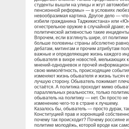
студенты вышли на улицы и жгут автомобил
пенсионной реформы» — в условиях любезн
невообразимая картина. Другое дело — чт
избили гражданина Таджикистана» или «Ю
огнестрельное оружие в случайной драке; ес
политической активностью такие инциденты
Впрочем, если взглянуть шире, от политики
больше половины страны абсолютно равно
дебатам, митингам и прочим атрибутам поли
важные и определяющие жизнь каждого ин
обывателя в вихре новостей, мелькающих к
мнений-однодневок и прочей информационн
свою мимолётность, происходящие события
изменяют жизнь обывателя и жизнь тысяч е
лучшую сторону. Обыватель пожимает плеч
остаётся. А политика проходит мимо обыва
параллельных реальностях, только политик
обыватель на политику — нет. Он просто не
изменению чего-то в стране к лучшему.
Казалось бы, обыватель — просто дурак, т
Конституцией прав и хоронящий собственно
почему так происходит? Почему россияне и
политике молодёжь, которой вроде как само