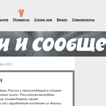
ытия
Подкасты
Слово дня
Видео
Спецпроекты
бря 2011
я
ьми России к происходящим в стране
очно низок. Российская молодёжь
шь позавидовать своим
а или зарубежным коллегам из Англии