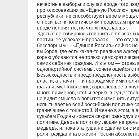
нечестные выборы и случаи вроде того, ког
проголосовавших за «Единую Россию» прев
республики, не способствуют вере в мощь с
относиться к политическим процессам приме
вроде неприятно, но что ж поделаешь…
Здесь я не собираюсь говорить о плюсах и
партии, её успехах и провалах — это отдел
бесспорным — «Единая Россия» сейчас не 
выборов, где есть какая-то реальная альтер
корню убиваются не только демократически
самих себя как граждан. И в этом — отрав
однопартийной системы, сочетающейся с п
Безысходность и предопределённость выбор
власти, а значит — и проводимой ими полит
фатализму. Поколение, взрослевшее в «ну
много примеров, чтобы верить в существов
не видит смысла в попытках изменить ситу
испытывает ко всей российской политике с
граничащее с тошнотой. Именно в этом, а в
судьбам Родины кроется секрет равнодушия
политике. Дверь в политику людям напроч
медведь, и, пока эта туша не сдвинется с ме
роли гражданина в жизни России абсолютн