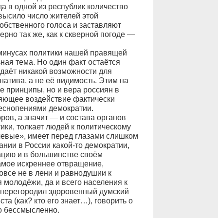
да в одной из республик количество
ысило число жителей этой
обственного голоса и заставляют
рно так же, как к скверной погоде —
 минусах политики нашей правящей
ьная тема. Но один факт остаётся
даёт никакой возможности для
натива, а не её видимость. Этим на
е принципы, но и вера россиян в
ляющее воздействие фактически
еснопениями демократии.
ов, а значит — и состава органов
ики, толкает людей к политическому
левые», имеет перед глазами слишком
ании в России какой-то демократии,
ацию и в большинстве своём
амое искреннее отвращение,
овсе не в лени и равнодушии к
 молодёжи, да и всего населения к
ь перегородил здоровенный думский
ста (как? кто его знает…), говорить о
о бессмысленно.