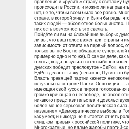
правления и «рулить» страну к светлому б
происходит в России, и можно ли направит
нет, не то, чтобы всем было всё равно. Мн
стране, в которой живут и были бы рады что
таких людей — абсолютное большинство. Но 
них есть возможность это сделать.
Пойдёте ли вы на ближайшие выборы: думс
ли вы, что ваш голос важен для страны и и
зависимости от ответа на первый вопрос, о
только вы не Бог, не обладаете суперсилой
примерно одно и то же). В самом деле, как
голоса, когда результат всех выборов извест
думских победит пресловутое «ЕдРо», на пр
ЕдРо сделает ставку (неважно, Путин это бу
Власть правящей партии кажется непоколе
истуканы на острове Пасхи. Оппозиция — л
имеющая свой кусок в пироге голосования 
громко кричащая о несвободе, но абсолют
никакого представительства и довольству
более-менее серьёзная политическая сила з
названием «Демократические выборы в Росс
как умеет, и никогда не пытается отнять рол
слишком привык к российской политике, чтоб
Многократные, но вялые жалобы партий-со