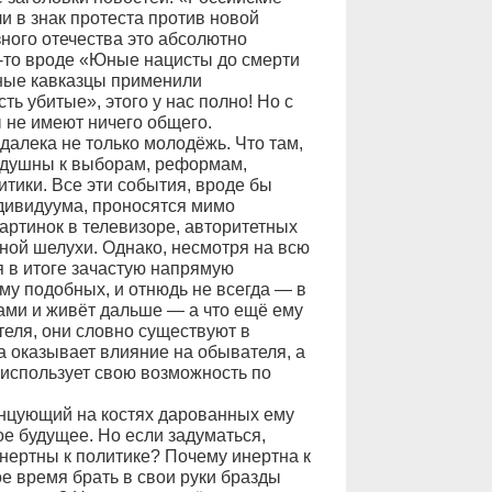
и в знак протеста против новой
ого отечества это абсолютно
о-то вроде «Юные нацисты до смерти
ные кавказцы применили
ть убитые», этого у нас полно! Но с
 не имеют ничего общего.
 далека не только молодёжь. Что там,
душны к выборам, реформам,
тики. Все эти события, вроде бы
дивидуума, проносятся мимо
артинок в телевизоре, авторитетных
ой шелухи. Однако, несмотря на всю
 в итоге зачастую напрямую
му подобных, и отнюдь не всегда — в
ами и живёт дальше — а что ещё ему
теля, они словно существуют в
а оказывает влияние на обывателя, а
 использует свою возможность по
анцующий на костях дарованных ему
е будущее. Но если задуматься,
нертны к политике? Почему инертна к
е время брать в свои руки бразды