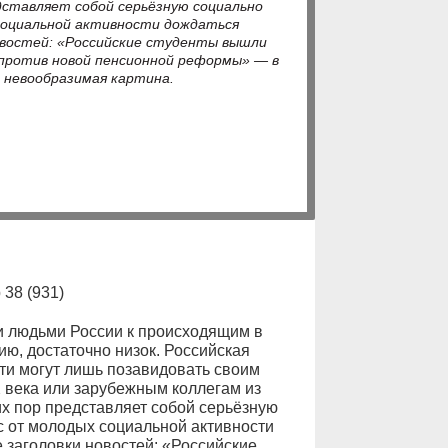
едставляет собой серьёзную социально
 социальной активности дождаться
овостей: «Российские студенты вышли
 против новой пенсионной реформы» — в
 невообразимая картина.
38 (931)
и людьми России к происходящим в
ию, достаточно низок. Российская
ти могут лишь позавидовать своим
 века или зарубежным коллегам из
их пор представляет собой серьёзную
ас от молодых социальной активности
 заголовки новостей: «Российские