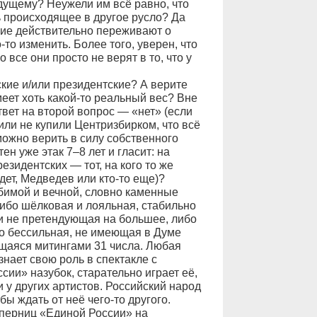
удущему? Неужели им всё равно, что
ь происходящее в другое русло? Да
огие действительно переживают о
-то изменить. Более того, уверен, что
все они просто не верят в то, что у
кие и/или президентские? А верите
меет хоть какой-то реальный вес? Вне
твет на второй вопрос — «нет» (если
 или не купили Центризбирком, что всё
 можно верить в силу собственного
ен уже этак 7–8 лет и гласит: на
езидентских — тот, на кого то же
дет, Медведев или кто-то еще)?
бимой и вечной, словно каменные
ибо шёлковая и лояльная, стабильно
и не претендующая на большее, либо
но бессильная, не имеющая в Думе
ющаяся митингами 31 числа. Любая
нает свою роль в спектакле с
ии» назубок, старательно играет её,
и у других артистов. Российский народ
ы ждать от неё чего-то другого.
перниц «Единой России» на