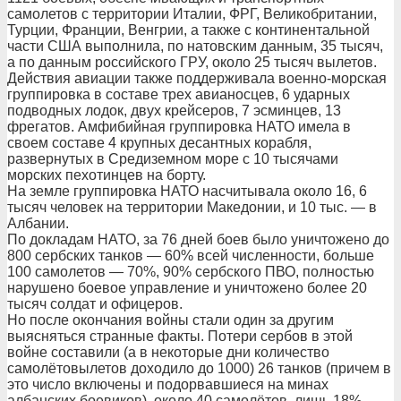
самолетов с территории Италии, ФРГ, Великобритании,
Турции, Франции, Венгрии, а также с континентальной
части США выполнила, по натовским данным, 35 тысяч,
а по данным российского ГРУ, около 25 тысяч вылетов.
Действия авиации также поддерживала военно-морская
группировка в составе трех авианосцев, 6 ударных
подводных лодок, двух крейсеров, 7 эсминцев, 13
фрегатов. Амфибийная группировка НАТО имела в
своем составе 4 крупных десантных корабля,
развернутых в Средиземном море с 10 тысячами
морских пехотинцев на борту.
На земле группировка НАТО насчитывала около 16, 6
тысяч человек на территории Македонии, и 10 тыс. — в
Албании.
По докладам НАТО, за 76 дней боев было уничтожено до
800 сербских танков — 60% всей численности, больше
100 самолетов — 70%, 90% сербского ПВО, полностью
нарушено боевое управление и уничтожено более 20
тысяч солдат и офицеров.
Но после окончания войны стали один за другим
выясняться странные факты. Потери сербов в этой
войне составили (а в некоторые дни количество
самолётовылетов доходило до 1000) 26 танков (причем в
это число включены и подорвавшиеся на минах
албанских боевиков), около 40 самолётов, лишь 18%