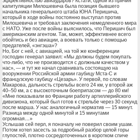
эффективностью авиаударов? Кстати, одной из причин
капитуляции Милошевича была позиция бывшего
начальника генерального штаба ЮНА Перишича,
который в ходе войны постоянно выступал против
Милошевича и требовал заключения немедленного мира
с НАТО. Уже после войны выяснилось, что Перишич был
американским агентом. Так, может, эффективнее всего
обойтись и без авиации, а воевать только с помощью
предателей, «энгэша»?
Но, Бог с ней, с авиацией, на той же конференции
господин генерал заявил: «Мы должны будем покупать
что-либо, что не производится с должным качеством у
нас», — и тут же начал сравнивать состоящую на
вооружении Российской армии гаубицу Мста-С и
французскую гаубицу «Цезарь». У первой, по словам
Макарова, дальность стрельбы всего 24 км, у второй аж
40–50 км, а с высокоточным боеприпасом — до 80 км!
«Мне показывали во Франции работу артиллерийского
дивизиона, который был готов к стрельбе через 30 секунд
после марша. У нас аналогичный норматив — 15 минут.
Разница между одной минутой и 15 минутами
огромная…»
Услышав сей перл, я поначалу не поверил своим ушам.
Потом хотел засесть за подробный разбор целой горы
глупостей, плотно сосредоточенных в коротком спиче