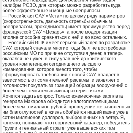
калибры РСЗО, для которых можно разработать куда
более эффективные и мощные боеприпасы.
— Российская САУ »Мста« по целому ряду параметров
(скорострельность, дальность стрельбы обычным
боеприпасом, проходимость) имеет преимущество перед
французской САУ »Цезарь«, а после модернизации
вполне способна сравняться с ней и во всех остальных.
— Российский ВПК имеет серьёзный задел по разработке
САУ, который сначала многие годы был не востребован
российским МО по причине отсутствия денег, а теперь
оказался не нужен в силу упавшей до критического
уровня компетенции сегодняшнего высшего
командования, которое вместо того, чтобы
сформулировать требования к новой САУ, впадает в
зависимость от сомнительной рекламы, и заявляет о
готовности покупать за границей образцы вооружений с
более чем сомнительными характеристиками.
Хочется задать вопрос. Только ежемесячная зарплата
генерала Макарова обходится налогоплательщикам
более чем в миллион рублей, проведение же заявленных
им благоглупостей в жизнь обойдётся нашей казне уже в
сотни миллионов долларов, выброшенных на ветер. Я,
конечно, понимаю, что георгиевский кавалер, победитель
Грузии и гениальный стратег уже выше всяких там