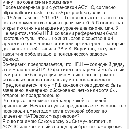
минут, по советским нормативам.
После модернизации с установкой АСУНО, согласно
http://uraltransmash. com/rus/specprodukciya/msta-
s_152mm_asuno_2s19m1/ — Готовность к открытию огня
после получения координат цели, мин. 0, 5. Готовность к
открытию огня на марше на уровне дивизиона, мин. 3
Не верится, чтобы НГШ со всеми референтами были
настолько тупы, чтобы не знать азов о собственной
армии и современном состоянии артиллерии — которые
доступны ст. лейт. запаса РВ и А. Вероятно, это у них
такая »гиперболизация в полемическом задоре«.
Однако.
Во-первых, предполагается, что НГШ — солидный дядя,
а не малолетний НАТО-фан или престарелый колбасный
эмигрант, не брезгующий ничем, лишь бы посрамить
»совковых поцреотов« в пылу интернет-полемики.
Предполагается, что у НГШ каждое слово должно быть
взвешено, выверено, обосновано, четко или хотя бы,
отдаленно правдоподобно.
Во-вторых, полемический задор какой-то гнилой
ориентации. Неужто и пушки предполагается »совместно
производить« методом крупноузловой сборки по
лицензии НАТОвских »партнеров«?
Я еще понимаю Сажемовскую »Сигму« вставить в
АСУНО или кассетный снаряд приобрести с »Бонусом«