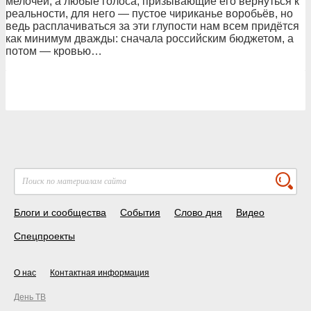
мелочей, а любые голоса, призывающие его вернуться к
реальности, для него — пустое чириканье воробьёв, но
ведь расплачиваться за эти глупости нам всем придётся
как минимум дважды: сначала российским бюджетом, а
потом — кровью…
Блоги и сообщества
События
Слово дня
Видео
Спецпроекты
О нас
Контактная информация
День ТВ