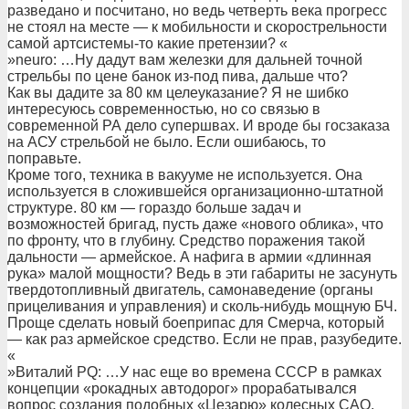
разведано и посчитано, но ведь четверть века прогресс
не стоял на месте — к мобильности и скорострельности
самой артсистемы-то какие претензии? «
»neuro: …Ну дадут вам железки для дальней точной
стрельбы по цене банок из-под пива, дальше что?
Как вы дадите за 80 км целеуказание? Я не шибко
интересуюсь современностью, но со связью в
современной РА дело супершвах. И вроде бы госзаказа
на АСУ стрельбой не было. Если ошибаюсь, то
поправьте.
Кроме того, техника в вакууме не используется. Она
используется в сложившейся организационно-штатной
структуре. 80 км — гораздо больше задач и
возможностей бригад, пусть даже «нового облика», что
по фронту, что в глубину. Средство поражения такой
дальности — армейское. А нафига в армии «длинная
рука» малой мощности? Ведь в эти габариты не засунуть
твердотопливный двигатель, самонаведение (органы
прицеливания и управления) и сколь-нибудь мощную БЧ.
Проще сделать новый боеприпас для Смерча, который
— как раз армейское средство. Если не прав, разубедите.
«
»Виталий PQ: …У нас еще во времена СССР в рамках
концепции «рокадных автодорог» прорабатывался
вопрос создания подобных «Цезарю» колесных САО.