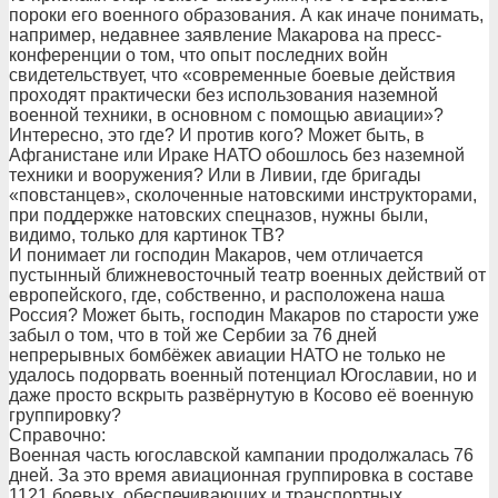
пороки его военного образования. А как иначе понимать,
например, недавнее заявление Макарова на пресс-
конференции о том, что опыт последних войн
свидетельствует, что «современные боевые действия
проходят практически без использования наземной
военной техники, в основном с помощью авиации»?
Интересно, это где? И против кого? Может быть, в
Афганистане или Ираке НАТО обошлось без наземной
техники и вооружения? Или в Ливии, где бригады
«повстанцев», сколоченные натовскими инструкторами,
при поддержке натовских спецназов, нужны были,
видимо, только для картинок ТВ?
И понимает ли господин Макаров, чем отличается
пустынный ближневосточный театр военных действий от
европейского, где, собственно, и расположена наша
Россия? Может быть, господин Макаров по старости уже
забыл о том, что в той же Сербии за 76 дней
непрерывных бомбёжек авиации НАТО не только не
удалось подорвать военный потенциал Югославии, но и
даже просто вскрыть развёрнутую в Косово её военную
группировку?
Справочно:
Военная часть югославской кампании продолжалась 76
дней. За это время авиационная группировка в составе
1121 боевых, обеспечивающих и транспортных