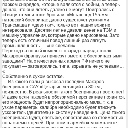
парком снарядов, которые валяются с войны, а теперь
дошло, что они лететь далеко не могут. Поигрались с
«Гиацинтом» и тоже бросили. «Мста» под 155-мм
натовский боеприпас давно существует усилиями
Трансмаша и «девятки», только вот наших вояк не
интересовала. Десятки лет не давали денег на ТЗМ и
машину управления, которые давно нарисованы. Зато
теперь есть отличный повод лишний раз лягнуть
промышленность — «не сделали».
Переход на новый комплекс «заряд-снаряд-ствол»
Макарову французы привезут вместе с боеприпасными
заводами? На отечественных армия РФ ничего не
покупает — затоварились, типа, взрывать не успеваем…
«
Собственно в сухом остатке.
— Из какого пальца высосал господин Макаров
боеприпас к САУ »Цезарь«, летящий на 80 км.,
неизвестно. В реальности такого боеприпаса просто нет!
И даже если таковой в обозримой перспективе появится,
его мощность будет непропорционально мала, т. к. в
узкие параметры калибра необходимо будет втиснуть
ускоритель (двигатель) и систему наведения. Цена такого
боеприпаса будет, опять же, сопоставима со стоимостью
поражаемых целей. При этом в армейском комплекте
есть вполне подходящие для решения таких задач