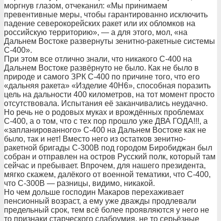
моргнув глазом, отчеканил: «Мы принимаем
превентивные меры, чтобы гарантированно исключить
падение северокорейских ракет или их обломков на
российскую территорию», — а для этого, мол, «на
Дальнем Востоке развернуты зенитно-ракетные системы
С-400».
При этом все отлично знали, что никакого С-400 на
Дальнем Востоке развёрнуто не было. Как не было в
природе и самого ЗРК С-400 по причине того, что его
«дальняя ракета» «Изделие 40Н6», способная поразить
цель на дальности 400 километров, на тот момент просто
отсутствовала. Испытания её заканчивались неудачно.
Но речь не о родовых муках и врождённых проблемах
С-400, а о том, что с тех пор прошло уже ДВА ГОДА!!!, а
«запланированного» С-400 на Дальнем Востоке как не
было, так и нет! Вместо него из остатков зенитно-
ракетной бригады С-300В под городом Биробиджан был
собран и отправлен на остров Русский полк, который там
сейчас и пребывает. Впрочем, для нашего президента,
мягко скажем, далёкого от военной тематики, что С-400,
что С-300В — разницы, видимо, никакой.
Но чем дольше господин Макаров перехаживает
пенсионный возраст, а ему уже дважды продлевали
предельный срок, тем всё более проявляются у него не
то признаки старческого слабоумия, не то серьёзные