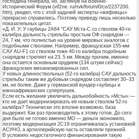
господина генерала, но, заглянув на Военно-
Исторический Форум (vif2ne. ru/nvk/forum/0/co/2237200.
htm), увидел, что с этой задачей эксперты-«вифовцы»
прекрасно справились. Поэтому приведу лишь несколько
показательных цитат.
«Д. И. У: У гаубицы 2А64 °САУ Мста-С со стволом 40-го
калибра дальность стрельбы простым ОФ снарядом —
24, 7 км, что полностью на уровне мировых аналогов с
подобными стволами. Например, французская 155-мм
САУ AU-F1 со стволом тоже 40-го калибра подобным
снарядом стреляет на 23, 5 км. Между прочим, именно
она остается основным орудием (134 штуки сейчас)
французских механизированных сил.
У новых длинноствольных (52-го калибра) САУ дальность
стрельбы таким же дубовым снарядом составляет 30–33
км, не более. Даже у германской вундер-гаубицы и
южноафриканских суперпушек.
Если есть желание увеличить дальнобойность »Мсты« —
кто не дает модернизировать её новым стволом 52-го
калибра? Технически это вполне возможно, база
выдержит. Как раз производитель к этому готов. До сего
дня было не готово именно МО — деньги экономило,
поэтому модернизация 2С19 ограничивалась установкой
АСУНО, а артиллерийскую часть оставляли прежней.
В условиях недостаточного финансирования такую