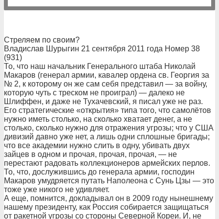
Стреляем по своим?
Владислав Шурыгин 21 сентября 2011 года Номер 38
(931)
То, что наш начальник Генерального штаба Николай
Макаров (генерал армии, кавалер ордена св. Георгия за
№ 2, к которому он же сам себя представил — за войну,
которую чуть с треском не проиграл) — далеко не
Шлиффен, и даже не Тухачевский, я писал уже не раз.
Его стратегические «открытия» типа того, что самолётов
нужно иметь столько, на сколько хватает денег, а не
столько, сколько нужно для отражения угрозы; что у США
дивизий давно уже нет, а лишь одни сплошные бригады;
что все академии нужно слить в одну, убивать двух
зайцев в одном и прочая, прочая, прочая, — не
перестают радовать коллекционеров армейских перлов.
То, что, дослужившись до генерала армии, господин
Макаров умудряется путать Наполеона с Сунь Цзы — это
тоже уже никого не удивляет.
А еще, помнится, докладывал он в 2009 году нынешнему
нашему президенту, как Россия собирается защищаться
от ракетной угрозы со стороны Северной Кореи. И, не