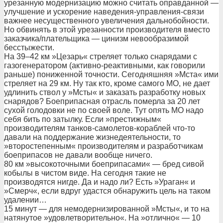
урезанную модернизацию можно считать оправданной —
улучшение и ускорение наведения-управления-связи
важнее несущественного увеличения дальнобойности.
Но обвинять в этой урезанности производителя вместо
заказчика/плательщика — цинизм невообразимой
бесстыжести.
На 39–42 км »Цезарь« стреляет только снарядами с
газогенератором (активно-реактивными, как говорили
раньше) пониженной точности. Сегодняшняя »Мста« ими
стреляет на 29 км. Ну так кто, кроме самого МО, не дает
удлинить ствол у »Мсты« и заказать разработку новых
снарядов? Боеприпасная отрасль померла за 20 лет
сухой голодовки не по своей воле. Тут опять МО надо
себя бить по затылку. Если »престижным«
производителям танков-самолетов-кораблей что-то
давали на поддержание жизнедеятельности, то
»второстепенным« производителям и разработчикам
боеприпасов не давали вообще ничего.
80 км »высокоточными боеприпасами« — бред сивой
кобылы в чистом виде. На сегодня такие не
производятся нигде. Да и надо ли? Есть »Ураган« и
»Смерч«, если вдруг удастся обнаружить цель на таком
удалении…
15 минут — для немодернизированной »Мсты«, и то на
натянутое »удовлетворительно«. На »отлично« — 10