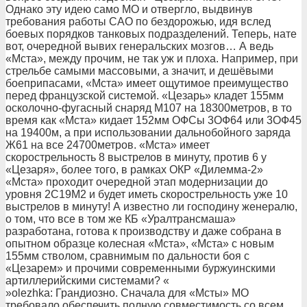
Однако эту идею само МО и отвергло, выдвинув
требования работы САО по бездорожью, идя вслед
боевых порядков танковых подразделений. Теперь, нате
вот, очередной вывих генеральских мозгов… А ведь
«Мста», между прочим, не так уж и плоха. Например, при
стрельбе самыми массовыми, а значит, и дешёвыми
боеприпасами, «Мста» имеет ощутимое преимущество
перед французской системой. «Цезарь» кладет 155мм
осколочно-фугасный снаряд М107 на 18300метров, в то
время как «Мста» кидает 152мм ОФСы 3ОФ64 или 3ОФ45
на 19400м, а при использовании дальнобойного заряда
Ж61 на все 24700метров. «Мста» имеет
скорострельность 8 выстрелов в минуту, против 6 у
«Цезаря», более того, в рамках ОКР «Дилемма-2»
«Мста» проходит очередной этап модернизации до
уровня 2С19М2 и будет иметь скорострельность уже 10
выстрелов в минуту! А известно ли господину женералю,
о том, что все в том же КБ «Уралтрансмаша»
разработана, готова к производству и даже собрана в
опытном образце колесная «Мста», «Мста» с новым
155мм стволом, сравнимым по дальности боя с
«Цезарем» и прочими современными буржуинскими
артиллерийскими системами? «
»olezhka: Грандиозно. Сначала для «Мсты» МО
требовало обеспечить полную совместимость со всем