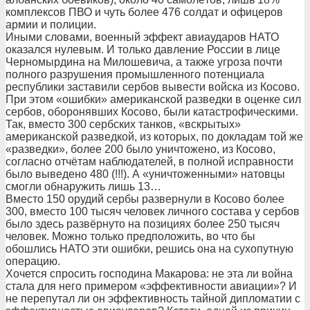
комплексов ПВО и чуть более 476 солдат и офицеров
армии и полиции.
Иными словами, военный эффект авиаударов НАТО
оказался нулевым. И только давление России в лице
Черномырдина на Милошевича, а также угроза почти
полного разрушения промышленного потенциала
республики заставили сербов вывести войска из Косово.
При этом «ошибки» американской разведки в оценке сил
сербов, оборонявших Косово, были катастрофическими.
Так, вместо 300 сербских танков, «вскрытых»
американской разведкой, из которых, по докладам той же
«разведки», более 200 было уничтожено, из Косово,
согласно отчётам наблюдателей, в полной исправности
было выведено 480 (!!!). А «уничтоженными» натовцы
смогли обнаружить лишь 13…
Вместо 150 орудий сербы развернули в Косово более
300, вместо 100 тысяч человек личного состава у сербов
было здесь развёрнуто на позициях более 250 тысяч
человек. Можно только предположить, во что бы
обошлись НАТО эти ошибки, решись она на сухопутную
операцию.
Хочется спросить господина Макарова: не эта ли война
стала для него примером «эффективности авиации»? И
не перепутал ли он эффективность тайной дипломатии с