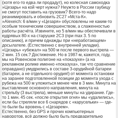
(хотя его-то едва ли продадут), но колесная самоходка
»Цезарь« на кой черт нужна? Неужто в России гаубицу
не смогут поставить на грузовик? Всего-то надо
реанимировать и обновить 2С27 »Мста-К«.
»Alexeich: 6 в/мин у «Цезаря» обусловлены не каким-то
особым техническим совершенством, а слаженностью
работы расчёта. Извините, но 5 в/мин мы обеспечивали в
кудрявых 80-х на старушке 2С3 (при max 3. 5 по
описанию), и причем однажды при «неработающем»
досылателе. (Естественно с внутренней укладки).
«Цезарь» «убежал» на 500 м после первого выстрела —
2 мин. 15 сек.? Достижение. Но в 1987-м, кажется, году,
мы на Ровенском полигоне на «показухе» (а на
рекламном ролике именно «показуха», так что сравнение
оправдано) умудрились в составе 3-орудийной батареи
(батареи, а не отдельного орудия!) от момента остановки
на заранее подготовленной позиции до момента ухода с
рубежа на 500 м уложиться менее чем в 3 мин. Минута на
выставление основного направления, минута на
стрельбу (3 выстрела), меньше минуты на удирание. Где-
то 1 мин. 45 сек. «после открытия огня» мы «удалились»,
если бы стреляли все 6 снарядов с «карусельки» — где-
то были бы вровень с «Цезарем».
Естественно, без GPS и прочих компьютерных
наворотов, всё должно было быть предварительно