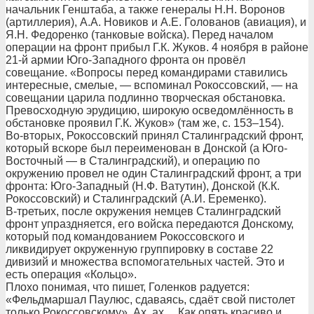
начальник Генштаба, а также генералы Н.Н. Воронов
(артиллерия), А.А. Новиков и А.Е. Голованов (авиация), и
Я.Н. Федоренко (танковые войска). Перед началом
операции на фронт прибыл Г.К. Жуков. 4 ноября в районе
21-й армии Юго-Западного фронта он провёл
совещание. «Вопросы перед командирами ставились
интересные, смелые, — вспоминал Рокоссовский, — на
совещании царила подлинно творческая обстановка.
Превосходную эрудицию, широкую осведомлённость в
обстановке проявил Г.К. Жуков» (там же, с. 153–154).
Во-вторых, Рокоссовский принял Сталинградский фронт,
который вскоре был переименован в Донской (а Юго-
Восточный — в Сталинградский), и операцию по
окружению провел не один Сталинградский фронт, а три
фронта: Юго-Западный (Н.Ф. Ватутин), Донской (К.К.
Рокоссовский) и Сталинградский (А.И. Еременко).
В-третьих, после окружения немцев Сталинградский
фронт упраздняется, его войска передаются Донскому,
который под командованием Рокоссовского и
ликвидирует окруженную группировку в составе 22
дивизий и множества вспомогательных частей. Это и
есть операция «Кольцо».
Плохо понимая, что пишет, Голенков радуется:
«Фельдмаршал Паулюс, сдаваясь, сдаёт свой пистолет
только Рокоссовскому». Ах, ах… Как опять красиво и