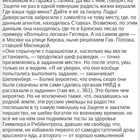
механиком из гаража Сталина. Да мы с ним, говорит, на
Зацепе не раз в одной пивнушке радость жизни вкушали.
Где ваша чудо-мина? Дайте я её за пазуху. Лады!
Диверсантов забросили с самолёта «к тому месту, где, по
данным агентов, находилась Ставка». Возможно, по этим
данным, она находилась где-то в Брянских лесах по
примеру «Волчьёго логова» Гитлера. А на самом деле —
в Москве на улице Кирова, ныне решением Гав. Попова,
ставшей Мясницкой.
«Они спрыгнули с парашютом и, насколько мы могли
установить, — продолжал шеф разведки, — точно
приземлились в заданном месте». Но после этого, увы,
только их и видели. «Я не уверен, что они вообще
попытались выполнить задание, — заканчивает
Шелленберг. — Более вероятно, что очень скоро они
были схвачены или сами сдались органам НКВД и
рассказали о задании» (там же, с. 361). Это более чем
вероятно. Но не исключено также, что, оказавшись на
родной земле, эти русские умельцы на радостях
поспешили в ту самую пивнушку на Зацепе и закатили
пиршество, не шибко богатое по военному времени, но
всё же на нём они поднимали тосты за здоровье
Гиммлера и Риббентропа, давших им свободу, что,
впрочем, не избавило первого от самодостаточной дозы
крысиного яда, а второго — от хорошо намыленной