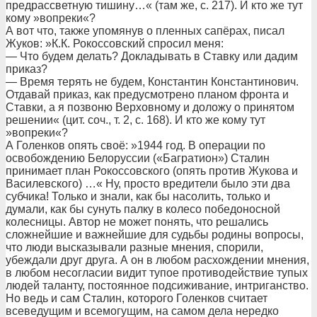
предрассветную тишину…« (там же, с. 217). И кто же тут
кому »вопреки«?
А вот что, также упомянув о пленных сапёрах, писал
Жуков: »К.К. Рокоссовский спросил меня:
— Что будем делать? Докладывать в Ставку или дадим
приказ?
— Время терять не будем, Константин Константинович.
Отдавай приказ, как предусмотрено планом фронта и
Ставки, а я позвоню Верховному и доложу о принятом
решении« (цит. соч., т. 2, с. 168). И кто же кому тут
»вопреки«?
А Голенков опять своё: »1944 год. В операции по
освобождению Белоруссии («Багратион») Сталин
принимает план Рокоссовского (опять против Жукова и
Василевского) …« Ну, просто вредители было эти два
субчика! Только и знали, как бы насолить, только и
думали, как бы сунуть палку в колесо победоносной
колесницы. Автор не может понять, что решались
сложнейшие и важнейшие для судьбы родины вопросы,
что люди высказывали разные мнения, спорили,
убеждали друг друга. А он в любом расхождении мнения,
в любом несогласии видит тупое противодействие тупых
людей таланту, постоянное подсиживание, интриганство.
Но ведь и сам Сталин, которого Голенков считает
всеведущим и всемогущим, на самом дела нередко