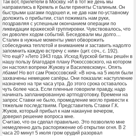
Так вот, прилетели в Москву. »И в тот же день мы
направились в Кремль и были приняты Сталиным. Он
быстрыми шагами подошел и, не дав нам по-уставному
доложить о прибытии, стал пожимать нам руки,
поздравляя с успешным окончанием операции по
ликвидации вражеской группировки. Чувствовалось, что
он доволен ходом событий. Беседовали мы долго…
Сталин в нужные моменты умел обворожить
собеседника теплотой и вниманием и заставить надолго
запомнить каждую встречу с ним« (цит. соч., с. 192).
Что ещё? »Лето 1943 года. Исход Курской битвы решён в
нашу пользу благодаря плану Рокоссовского, на котором
он настоял вопреки Жукову и Василевскому«. Опять
лбами! Но вот сам Рокоссовский: »В ночь на 5 июля были
захвачены немецкие сапёры. Они показали: наступление
назначено на три часа утра. До этого срока оставалось
чуть более часа. Если пленные говорили правду, надо
начинать запланированную артподготовку. Времени на
запрос Ставки не было, промедление могло привести к
тяжелым последствиям. Представитель Ставки Г.К.
Жуков, который прибыл к нам накануне вечером,
доверил решение вопроса мне.
Считаю, что он сделал правильно. Это позволило мне
немедленно дать распоряжение об открытии огня. В 2
часа 20 минут 5 июля гром орудий разорвал