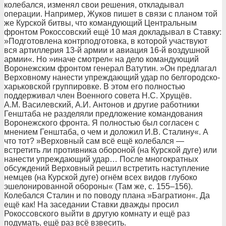
колебался, изменял свои решения, откладывал
операции. Например, Жуков пишет в связи с планом той
же Курской битвы, что командующий Центральным
фронтом Рокоссовский ещё 10 мая докладывал в Ставку:
»Подготовлена контрподготовка, в которой участвуют
вся артиллерия 13-й армии и авиация 16-й воздушной
армии«. Но »иначе смотрел« на дело командующий
Воронежским фронтом генерал Ватутин. »Он предлагал
Верховному нанести упреждающий удар по белгородско-
харьковской группировке. В этом его полностью
поддерживал член Военного совета Н.С. Хрущёв.
А.М. Василевский, А.И. Антонов и другие работники
Генштаба не разделяли предложение командования
Воронежского фронта. Я полностью был согласен с
мнением Генштаба, о чем и доложил И.В. Сталину«. А
что тот? »Верховный сам всё ещё колебался —
встретить ли противника обороной (на Курской дуге) или
нанести упреждающий удар… После многократных
обсуждений Верховный решил встретить наступление
немцев (на Курской дуге) огнём всех видов глубоко
эшелонированной обороны« (Там же, с. 155–156).
Колебался Сталин и по поводу плана »Багратион«. Да
ещё как! На заседании Ставки дважды просил
Рокоссовского выйти в другую комнату и ещё раз
подумать, ещё раз всё взвесить.