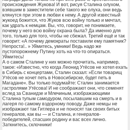
происхождения Жукова! И вот, рисуя Сталина олухом,
взявшим в заместители себе такого же олуха, они ведь
клянутся при этом в любви к нему. А другой известный
жукоед божится, что Жуков всю войну только и мечтал,
как удрать к немцам. Вы, что, говорит, не понимаете,
почему у него всю войну охрана была? Да именно для
того, только для того, чтобы не сбежал. Третий ещё и так
говорит: «А почему демократы поставили ему памятник?
Непроста!.. » Уймитесь, умники! Ведь надо же
пустопорожнему Путину хоть на что-то опираться.
Уймитесь!
А о самом Сталине у них можно прочитать, например,
такое: «Известно, что когда Леонид Утёсов не хотел ехать
в Сибирь с концертами, Сталин сказал: »Если товарищ
Утёсов не хочет петь в Новосибирске, будет петь в
Магадане«. Вы только подумайте: Сталин занимается
гастролями Утёсова! И не соображают они, что семенят
вслед за Сванидзе и Млечиным, изображающими
Сталина тупым самодуром, посылавшим на смерть и в
лагеря по самому вздорному поводу. Даже немцы не
изображают так Гитлера и не поносят так своих битых
генералов, как вы — и Сталина, и генералов-
победителей, спасших родину и вас всех лично.
Заткнитесь, склочники!