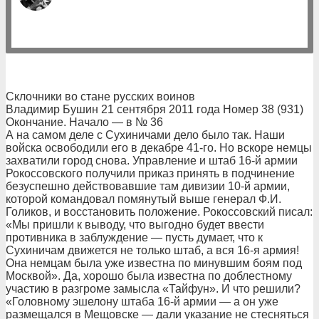
Склочники во стане русских воинов
Владимир Бушин 21 сентября 2011 года Номер 38 (931)
Окончание. Начало — в № 36
А на самом деле с Сухиничами дело было так. Наши
войска освободили его в декабре 41-го. Но вскоре немцы
захватили город снова. Управление и штаб 16-й армии
Рокоссовского получили приказ принять в подчинение
безуспешно действовавшие там дивизии 10-й армии,
которой командовал помянутый выше генерал Ф.И.
Голиков, и восстановить положение. Рокоссовский писал:
«Мы пришли к выводу, что выгодно будет ввести
противника в заблуждение — пусть думает, что к
Сухиничам движется не только штаб, а вся 16-я армия!
Она немцам была уже известна по минувшим боям под
Москвой». Да, хорошо была известна по доблестному
участию в разгроме замысла «Тайфун». И что решили?
«Головному эшелону штаба 16-й армии — а он уже
размещался в Мещовске — дали указание не стесняться