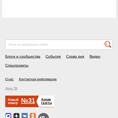
Блоги и сообщества
События
Слово дня
Видео
Спецпроекты
О нас
Контактная информация
День ТВ
№31
Архив
Новый
номер
газеты