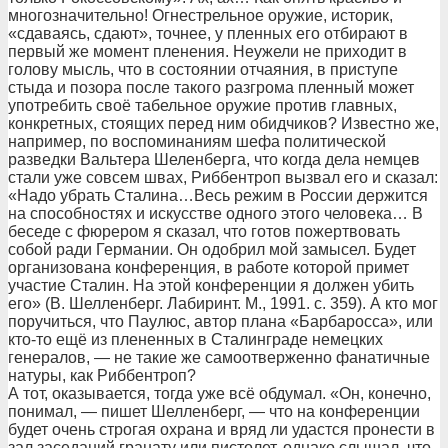
многозначительно! Огнестрельное оружие, историк,
«сдаваясь, сдают», точнее, у пленных его отбирают в
первый же момент пленения. Неужели не приходит в
голову мысль, что в состоянии отчаяния, в приступе
стыда и позора после такого разгрома пленный может
употребить своё табельное оружие против главных,
конкретных, стоящих перед ним обидчиков? Известно же,
например, по воспоминаниям шефа политической
разведки Вальтера Шеленберга, что когда дела немцев
стали уже совсем швах, Риббентроп вызвал его и сказал:
«Надо убрать Сталина…Весь режим в России держится
на способностях и искусстве одного этого человека… В
беседе с фюрером я сказал, что готов пожертвовать
собой ради Германии. Он одобрил мой замысел. Будет
организована конференция, в работе которой примет
участие Сталин. На этой конференции я должен убить
его» (В. Шелленберг. Лабиринт. М., 1991. с. 359). А кто мог
поручиться, что Паулюс, автор плана «Барбаросса», или
кто-то ещё из плененных в Сталинграде немецких
генералов, — не такие же самоотверженно фанатичные
натуры, как Риббентроп?
А тот, оказывается, тогда уже всё обдумал. «Он, конечно,
понимал, — пишет Шелленберг, — что на конференции
будет очень строгая охрана и вряд ли удастся пронести в
зал заседаний гранату или пистолет, однако слышал, что