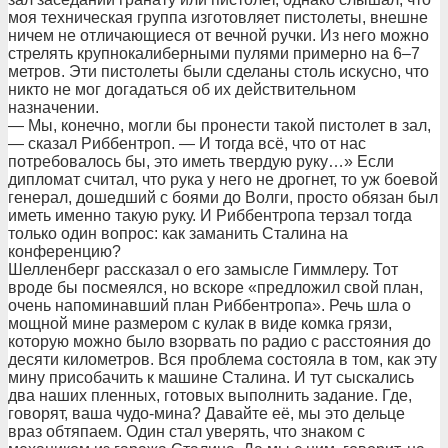
моя техническая группа изготовляет пистолеты, внешне
ничем не отличающиеся от вечной ручки. Из него можно
стрелять крупнокалиберными пулями примерно на 6–7
метров. Эти пистолеты были сделаны столь искусно, что
никто не мог догадаться об их действительном
назначении.
— Мы, конечно, могли бы пронести такой пистолет в зал,
— сказал Риббентроп. — И тогда всё, что от нас
потребовалось бы, это иметь твердую руку…» Если
дипломат считал, что рука у него не дрогнет, то уж боевой
генерал, дошедший с боями до Волги, просто обязан был
иметь именно такую руку. И Риббентропа терзал тогда
только один вопрос: как заманить Сталина на
конференцию?
Шелленберг рассказал о его замысле Гиммлеру. Тот
вроде бы посмеялся, но вскоре «предложил свой план,
очень напоминавший план Риббентропа». Речь шла о
мощной мине размером с кулак в виде комка грязи,
которую можно было взорвать по радио с расстояния до
десяти километров. Вся проблема состояла в том, как эту
мину присобачить к машине Сталина. И тут сыскались
два наших пленных, готовых выполнить задание. Где,
говорят, ваша чудо-мина? Давайте её, мы это дельце
враз обтяпаем. Один стал уверять, что знаком с