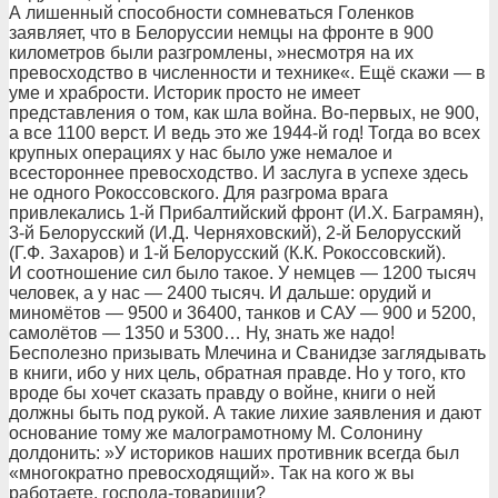
А лишенный способности сомневаться Голенков
заявляет, что в Белоруссии немцы на фронте в 900
километров были разгромлены, »несмотря на их
превосходство в численности и технике«. Ещё скажи — в
уме и храбрости. Историк просто не имеет
представления о том, как шла война. Во-первых, не 900,
а все 1100 верст. И ведь это же 1944-й год! Тогда во всех
крупных операциях у нас было уже немалое и
всестороннее превосходство. И заслуга в успехе здесь
не одного Рокоссовского. Для разгрома врага
привлекались 1-й Прибалтийский фронт (И.Х. Баграмян),
3-й Белорусский (И.Д. Черняховский), 2-й Белорусский
(Г.Ф. Захаров) и 1-й Белорусский (К.К. Рокоссовский).
И соотношение сил было такое. У немцев — 1200 тысяч
человек, а у нас — 2400 тысяч. И дальше: орудий и
миномётов — 9500 и 36400, танков и САУ — 900 и 5200,
самолётов — 1350 и 5300… Ну, знать же надо!
Бесполезно призывать Млечина и Сванидзе заглядывать
в книги, ибо у них цель, обратная правде. Но у того, кто
вроде бы хочет сказать правду о войне, книги о ней
должны быть под рукой. А такие лихие заявления и дают
основание тому же малограмотному М. Солонину
долдонить: »У историков наших противник всегда был
«многократно превосходящий». Так на кого ж вы
работаете, господа-товарищи?