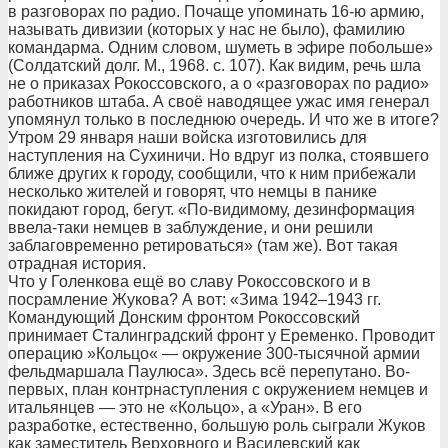
в разговорах по радио. Почаще упоминать 16-ю армию,
называть дивизии (которых у нас не было), фамилию
командарма. Одним словом, шуметь в эфире побольше»
(Солдатский долг. М., 1968. с. 107). Как видим, речь шла
не о приказах Рокоссовского, а о «разговорах по радио»
работников штаба. А своё наводящее ужас имя генерал
упомянул только в последнюю очередь. И что же в итоге?
Утром 29 января наши войска изготовились для
наступления на Сухиничи. Но вдруг из полка, стоявшего
ближе других к городу, сообщили, что к ним прибежали
несколько жителей и говорят, что немцы в панике
покидают город, бегут. «По-видимому, дезинформация
ввела-таки немцев в заблуждение, и они решили
заблаговременно ретироваться» (там же). Вот такая
отрадная история.
Что у Голенкова ещё во славу Рокоссовского и в
посрамление Жукова? А вот: «Зима 1942–1943 гг.
Командующий Донским фронтом Рокоссовский
принимает Сталинградский фронт у Еременко. Проводит
операцию »Кольцо« — окружение 300-тысячной армии
фельдмаршала Паулюса». Здесь всё перепутано. Во-
первых, план контрнаступления с окружением немцев и
итальянцев — это не «Кольцо», а «Уран». В его
разработке, естественно, большую роль сыграли Жуков
как заместитель Верховного и Василевский как