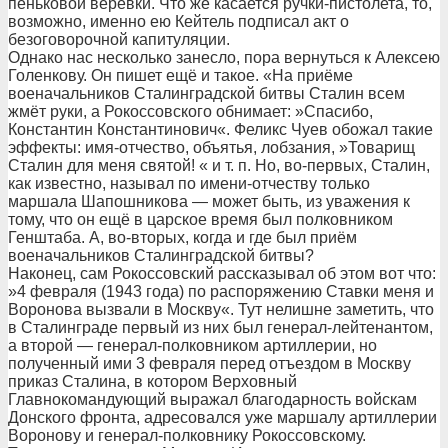
пеньковой веревки. Что же касается ручки-пистолета, то,
возможно, именно ею Кейтель подписал акт о
безоговорочной капитуляции.
Однако нас несколько занесло, пора вернуться к Алексею
Голенкову. Он пишет ещё и такое. «На приёме
военачальников Сталинградской битвы Сталин всем
жмёт руки, а Рокоссовского обнимает: »Спасибо,
Константин Константинович«. Феликс Чуев обожал такие
эффекты: имя-отчество, объятья, лобзания, »Товарищ
Сталин для меня святой! « и т. п. Но, во-первых, Сталин,
как известно, называл по имени-отчеству только
маршала Шапошникова — может быть, из уважения к
тому, что он ещё в царское время был полковником
Генштаба. А, во-вторых, когда и где был приём
военачальников Сталинградской битвы?
Наконец, сам Рокоссовский рассказывал об этом вот что:
»4 февраля (1943 года) по распоряжению Ставки меня и
Воронова вызвали в Москву«. Тут нелишне заметить, что
в Сталинграде первый из них был генерал-лейтенантом,
а второй — генерал-полковником артиллерии, но
полученный ими 3 февраля перед отъездом в Москву
приказ Сталина, в котором Верховный
Главнокомандующий выражал благодарность войскам
Донского фронта, адресовался уже маршалу артиллерии
Воронову и генерал-полковнику Рокоссовскому.