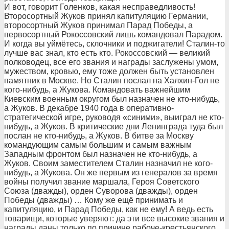
И вот, говорит Голенков, какая несправедливость!
Второсортный Жуков принял капитуляцию Германии,
второсортный Жуков принимал Парад Победы, а
первосортный Рокоссовский лишь командовал Парадом.
И когда вы уймётесь, склочники и поджигатели! Сталин-то
лучше вас знал, кто есть кто. Рокоссовский — великий
полководец, все его звания и награды заслужены умом,
мужеством, кровью, ему тоже должен быть установлен
памятник в Москве. Но Сталин послал на Халхин-Гол не
кого-нибудь, а Жукова. Командовать важнейшим
Киевским военным округом был назначен не кто-нибудь,
а Жуков. В декабре 1940 года в оперативно-
стратегической игре, руководя «синими», выиграл не кто-
нибудь, а Жуков. В критические дни Ленинграда туда был
послан не кто-нибудь, а Жуков. В битве за Москву
командующим самым большим и самым важным
Западным фронтом был назначен не кто-нибудь, а
Жуков. Своим заместителем Сталин назначил не кого-
нибудь, а Жукова. Он же первым из генералов за время
войны получил звание маршала, Героя Советского
Союза (дважды), орден Суворова (дважды), орден
Победы (дважды) … Кому же ещё принимать и
капитуляцию, и Парад Победы, как не ему! А ведь есть
товарищи, которые уверяют: да эти все высокие звания и
награды даны только по причине рабоче-крестьянского