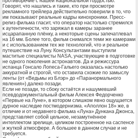
противоречие с нашей национальной гордостью.
Говорят, что нашлись и такие, кто при просмотре
рекламного трейлера действительно поверили в то, что
им показывают реальные кадры кинохроники. Пресс-
релиз фильма гласит, что оператор настолько стремился
к аутентичности, что заряжал в камеры заранее
исцарапанную плёнку, а некоторые сцены запечатлевал
на 16 мм. Более того, фильм снимался теми же камерами
и с использованием тех же технологий, что и реальное
путешествие на Луну. Консультантами выступили
маститые специалисты NASA, участвующие в подготовке
не одного поколения астронавтов. Да и режиссура
испанца Гонсало Лопеса-Гальего оказалась настолько
аккуратной и строгой, что оставила схожие по замыслу
ленты (от «Ведьмы из Блэр» до «Паранормального
явления») далеко позади.
Если не позади, то сбоку остаётся и нашумевший
псевдодокументальный фильм Алексея Федорченко
«Первые на Луне», в котором слишком явно ощущается
дурное наследие постмодернизма. «Аполлон 18» же, в
отличие и от недавнего фильма «Луна» Дункана Джонса,
представляет собой цельное, незамутнённое
интеллектом зрелище, целиком построенное на саспенсе
и жуткой атмосфере. А большее в данном случае и не
требуется.