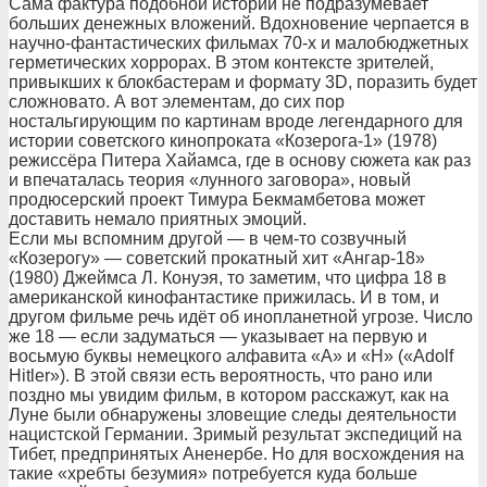
Сама фактура подобной истории не подразумевает
больших денежных вложений. Вдохновение черпается в
научно-фантастических фильмах 70-х и малобюджетных
герметических хоррорах. В этом контексте зрителей,
привыкших к блокбастерам и формату 3D, поразить будет
сложновато. А вот элементам, до сих пор
ностальгирующим по картинам вроде легендарного для
истории советского кинопроката «Козерога-1» (1978)
режиссёра Питера Хайамса, где в основу сюжета как раз
и впечаталась теория «лунного заговора», новый
продюсерский проект Тимура Бекмамбетова может
доставить немало приятных эмоций.
Если мы вспомним другой — в чем-то созвучный
«Козерогу» — советский прокатный хит «Ангар-18»
(1980) Джеймса Л. Конуэя, то заметим, что цифра 18 в
американской кинофантастике прижилась. И в том, и
другом фильме речь идёт об инопланетной угрозе. Число
же 18 — если задуматься — указывает на первую и
восьмую буквы немецкого алфавита «А» и «Н» («Adolf
Hitler»). В этой связи есть вероятность, что рано или
поздно мы увидим фильм, в котором расскажут, как на
Луне были обнаружены зловещие следы деятельности
нацистской Германии. Зримый результат экспедиций на
Тибет, предпринятых Аненербе. Но для восхождения на
такие «хребты безумия» потребуется куда больше