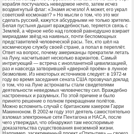
корабля постучалось неведомое нечто, затем исчез
воздвигнутый флаг: «Знамя исчезло! А может, его украл
советский космонавт? » Но мысли о том, что это мог
сделать русский, кажутся абсурдными не только зрителю.
Белая пустыня дышит враждебностью, теряется связь с
Землей, а чёрное небо над головой равнодушно взирает
мириадами звёзд на наивных, почти беспомощных
представителей человеческой расы. Тех, кто шёл на
космическую службу своей стране, а попал в переплёт.
Ответ на вопрос, почему американцы прекратили летать
на Луну, насчитывает несколько вариантов. Самый
интригующий — встреча с инопланетной цивилизацией,
раз и навсегда затворившей «дверной проём» в лунное
безмолвие. Из некоторых источников следует: в 1972-м
году во время заседания сената США прозвучал доклад
о том, что на Луне астронавты стали свидетелями
деятельности неведомых человечеству сил. Враждебно
настроенных и разумных. По этой причине и было
принято решение о полном прекращении полётов.
Можно вспомнить случай с британским хакером Гарри
Макинноном. В 2002-м году этот деятель самостоятельно
взломал электронные сети Пентагона и НАСА, после
чего утверждал, что обнаружил там неоспоримые
доказательства существования внеземной жизни.
Например, засекреченный проект «Открытие» — своего