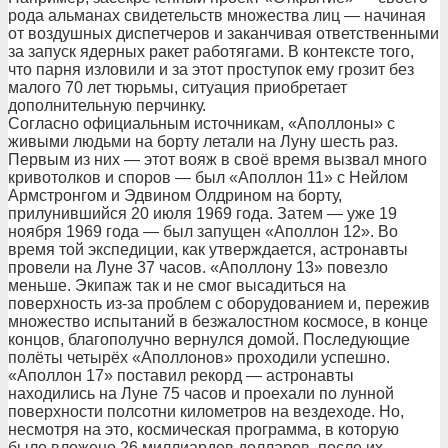
рода альманах свидетельств множества лиц — начиная
от воздушных диспетчеров и заканчивая ответственными
за запуск ядерных ракет работягами. В контексте того,
что парня изловили и за этот проступок ему грозит без
малого 70 лет тюрьмы, ситуация приобретает
дополнительную перчинку.
Согласно официальным источникам, «Аполлоны» с
живыми людьми на борту летали на Луну шесть раз.
Первым из них — этот вояж в своё время вызвал много
кривотолков и споров — был «Аполлон 11» с Нейлом
Армстронгом и Эдвином Олдрином на борту,
прилунившийся 20 июля 1969 года. Затем — уже 19
ноября 1969 года — был запущен «Аполлон 12». Во
время той экспедиции, как утверждается, астронавты
провели на Луне 37 часов. «Аполлону 13» повезло
меньше. Экипаж так и не смог высадиться на
поверхность из-за проблем с оборудованием и, пережив
множество испытаний в безжалостном космосе, в конце
концов, благополучно вернулся домой. Последующие
полёты четырёх «Аполлонов» проходили успешно.
«Аполлон 17» поставил рекорд — астронавты
находились на Луне 75 часов и проехали по лунной
поверхности полсотни километров на вездеходе. Но,
несмотря на это, космическая программа, в которую
было вложено 26 миллиардов долларов, после их