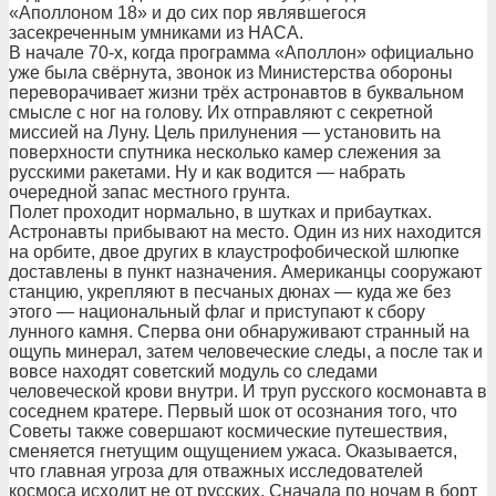
«Аполлоном 18» и до сих пор являвшегося
засекреченным умниками из НАСА.
В начале 70-х, когда программа «Аполлон» официально
уже была свёрнута, звонок из Министерства обороны
переворачивает жизни трёх астронавтов в буквальном
смысле с ног на голову. Их отправляют с секретной
миссией на Луну. Цель прилунения — установить на
поверхности спутника несколько камер слежения за
русскими ракетами. Ну и как водится — набрать
очередной запас местного грунта.
Полет проходит нормально, в шутках и прибаутках.
Астронавты прибывают на место. Один из них находится
на орбите, двое других в клаустрофобической шлюпке
доставлены в пункт назначения. Американцы сооружают
станцию, укрепляют в песчаных дюнах — куда же без
этого — национальный флаг и приступают к сбору
лунного камня. Сперва они обнаруживают странный на
ощупь минерал, затем человеческие следы, а после так и
вовсе находят советский модуль со следами
человеческой крови внутри. И труп русского космонавта в
соседнем кратере. Первый шок от осознания того, что
Советы также совершают космические путешествия,
сменяется гнетущим ощущением ужаса. Оказывается,
что главная угроза для отважных исследователей
космоса исходит не от русских. Сначала по ночам в борт