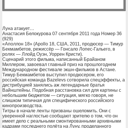
Луна атакует…
Анастасия Белокурова 07 сентября 2011 года Номер 36
(929)
«Аполлон 18» (Apollo 18, США, 2011, продюсер — Тимур
Бекмамбетов, режиссёр — Гонсало Лопес-Гальего, в
ролях — Ллойд Оуэн, Уоррен Кристи).
Сценарий этого фильма, написанный Брайаном
Миллером, завоевал главный приз на прошлогоднем
Международном фестивале экшн-фильмов в Астане.
Тимур Бекмамбетов выступил продюсером, его
российская команда Bazelevs сотворила спецэффекты, а
дистрибуцией занялись аж легендарные братья
Вайнштейны. Подобная расстановка сил для картины с
небольшим бюджетом — ситуация, мягко говоря, не
слишком типичная для специфического российского
кинопроизводства.
Титры в начале ленты призваны ошеломить. Они с
уверенной наглостью сообщают зрителю о том, что он
имеет дело с реальными смонтированными архивными
кадрами последнего полёта на Луну, проделанного