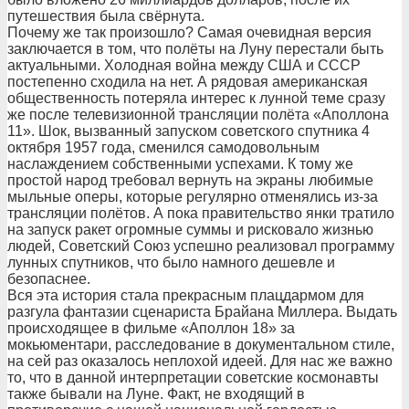
путешествия была свёрнута.
Почему же так произошло? Самая очевидная версия
заключается в том, что полёты на Луну перестали быть
актуальными. Холодная война между США и СССР
постепенно сходила на нет. А рядовая американская
общественность потеряла интерес к лунной теме сразу
же после телевизионной трансляции полёта «Аполлона
11». Шок, вызванный запуском советского спутника 4
октября 1957 года, сменился самодовольным
наслаждением собственными успехами. К тому же
простой народ требовал вернуть на экраны любимые
мыльные оперы, которые регулярно отменялись из-за
трансляции полётов. А пока правительство янки тратило
на запуск ракет огромные суммы и рисковало жизнью
людей, Советский Союз успешно реализовал программу
лунных спутников, что было намного дешевле и
безопаснее.
Вся эта история стала прекрасным плацдармом для
разгула фантазии сценариста Брайана Миллера. Выдать
происходящее в фильме «Аполлон 18» за
мокьюментари, расследование в документальном стиле,
на сей раз оказалось неплохой идеей. Для нас же важно
то, что в данной интерпретации советские космонавты
также бывали на Луне. Факт, не входящий в