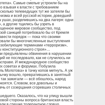
ртепа». Самые смелые устроили бы на
о взывая к власти с требованием
есколько телеведущих тут же затеяли бы
низма и всей русской истории, доведшей
а ушах, разделившись на два лагеря: одни
 а другие тщились бы узреть в
ущенное мировое сообщество, под
озой санкций потребовало бы от Кремля
авести порядок — пока что своими
ровали бы многочисленные выступления
 изобилующие терминами «терроризм»,
вы конституционного строя»…
ли предъявлены обвинения в нарушении
ий не последовало, как не случилось ни
расправе. И международное сообщество
их советах и форумах. Побузила
ь Молотова» в тачку копов метнуть. А уж
ычку вошло, превратившись в занятный
е так зажигали — всё обошлось, народ
окоятся. Словом, все довольны и
ечь от созерцания сгоревших столичных
шедшего. Оказалось, что на улицу вышли
совой стороны вопроса британская власть
али в спешке толерантное словцо