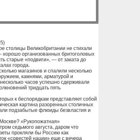
5)
ере столицы Великобритании не стихали
 — хорошо организованных бритоголовых
ь старые «подвиги», — от заката до
алах города.
сколько магазинов и спалили несколько
ружием, камнями, арматурой и
 несколько часов успешно сдерживали
толкновений тридцать пять
торых к беспорядкам представляет собой
ическая картина разоренных столичных
тали подзабытые флюиды безвластия и
в Москве? «Рукопожатная»
ром седьмого августа, даром что
зеты прокляли бы Россию как
ток «совестей нации» еще с вечера