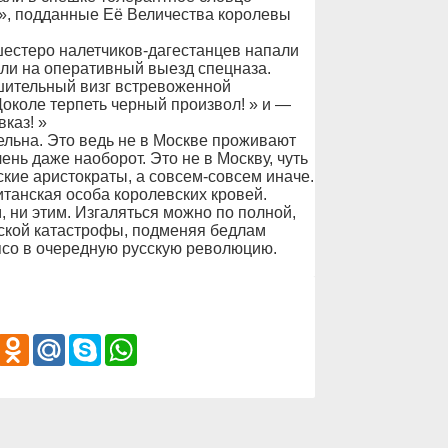
», подданные Её Величества королевы
шестеро налетчиков-дагестанцев напали
о ли на оперативный выезд спецназа.
ушительный визг встревоженной
Доколе терпеть черный произвол! » и —
каз! »
ельна. Это ведь не в Москве проживают
ень даже наоборот. Это не в Москву, чуть
ские аристократы, а совсем-совсем иначе.
итанская особа королевских кровей.
, ни этим. Изгаляться можно по полной,
ской катастрофы, подменяя бедлам
со в очередную русскую революцию.
iber
Odnoklassniki
Mail.Ru
Skype
WhatsApp