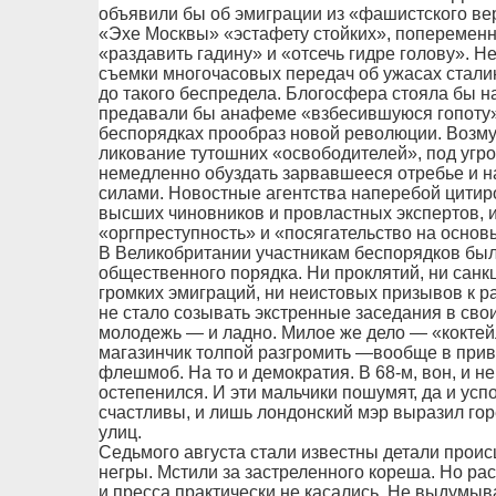
объявили бы об эмиграции из «фашистского ве
«Эхе Москвы» «эстафету стойких», попеременн
«раздавить гадину» и «отсечь гидре голову». Н
съемки многочасовых передач об ужасах стали
до такого беспредела. Блогосфера стояла бы н
предавали бы анафеме «взбесившуюся гопоту»,
беспорядках прообраз новой революции. Возм
ликование тутошних «освободителей», под угр
немедленно обуздать зарвавшееся отребье и н
силами. Новостные агентства наперебой цити
высших чиновников и провластных экспертов,
«оргпреступность» и «посягательство на осно
В Великобритании участникам беспорядков бы
общественного порядка. Ни проклятий, ни санкц
громких эмиграций, ни неистовых призывов к 
не стало созывать экстренные заседания в сво
молодежь — и ладно. Милое же дело — «коктейл
магазинчик толпой разгромить —вообще в прив
флешмоб. На то и демократия. В 68-м, вон, и н
остепенился. И эти мальчики пошумят, да и усп
счастливы, и лишь лондонский мэр выразил гор
улиц.
Седьмого августа стали известны детали проис
негры. Мстили за застреленного кореша. Но ра
и пресса практически не касались. Не выдумыв