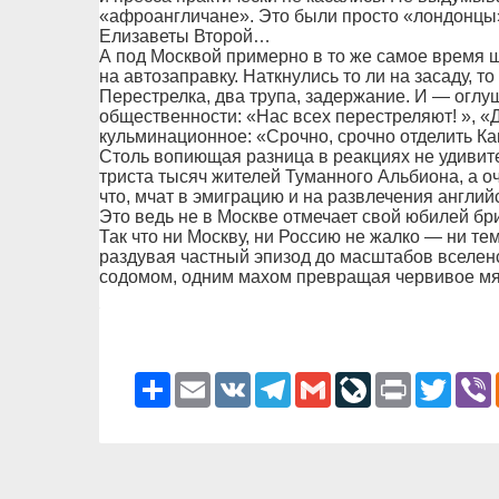
«афроангличане». Это были просто «лондонцы
Елизаветы Второй…
А под Москвой примерно в то же самое время 
на автозаправку. Наткнулись то ли на засаду, т
Перестрелка, два трупа, задержание. И — огл
общественности: «Нас всех перестреляют! », «
кульминационное: «Срочно, срочно отделить Кав
Столь вопиющая разница в реакциях не удивит
триста тысяч жителей Туманного Альбиона, а оч
что, мчат в эмиграцию и на развлечения англий
Это ведь не в Москве отмечает свой юбилей бр
Так что ни Москву, ни Россию не жалко — ни тем
раздувая частный эпизод до масштабов вселен
содомом, одним махом превращая червивое мя
Ресурс
Email
VK
Telegram
Gmail
LiveJournal
Print
Twitter
V