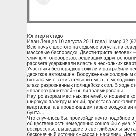
Юпитер и стадо
Иван Ленцев 10 августа 2011 года Номер 32 (92
Всю ночь с шестого на седьмое августа на сев
массовые беспорядки. Двести-триста человек
уличных головорезов, решивших вдруг вспомнит
рассвета удерживали власть в нескольких кварт
Участники беспорядков сожгли и разграбили не
десятков автомашин. Вооруженные холодным о
бутылками с зажигательной смесью, молодчики
атаки разрозненных полицейских сил. В ходе с
«правоохранителей» были травмированы.
Наутро взорам местных жителей, отношение ко
широкую палитру мнений, предстала апокалипт
кварталов, а в провонявшем гарью воздухе ви
бунта…
Что случилось бы, произойди нечто подобное 
общественность немедленно сошла бы с ума. Ут
воскресенье, вышедшие в свет либеральные га
бесконечный источник «хаоса и насилия». Деся