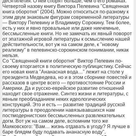
десятилетия. О ней спорят больше, чем о его романах.
Четвертой назову книгу Виктора Пелевина "Священная
книга оборотня" (2004). Можно относиться по-разному к
этим двум знаковым фигурам современной литературы
— Виктору Пелевину и Владимиру Сорокину. Тем более,
есть у них и явно провальные или даже никчемные,
бессмысленные книги. Но не замечать их явный поворот
от эпатажной игровой литературы к осмыслению нашей
действительности, вот уж на самом деле, к "новому
реализму" в пелевинско-сорокинском понимании, никак
нельзя.
Со "Священной книги оборотня" Виктор Пелевин по-
своему вторгается в политическую публицистику. Сейчас
его новая книга "Ананасная вода…" лежит на столе у
президента Медведева, но и в этом сборнике повестей и
рассказов в центре всего — противостояние России и
Америки. Да и русско-еврейское развитие отношений
находит свое отражение. Синтез жизни и литературы, с
явным преобладанием неких идеологических
конструкций. Это и есть — развитие традиций русской
литературы в преодолении навязывавшихся нам
постмодернистских бессмысленных развлекательных
догм. Вот уж на самом деле, вспомним того же
Маяковского: "Вам… жизнь отдавать в угоду? Я лучше в
баре блядям буду подавать ананасную воду".