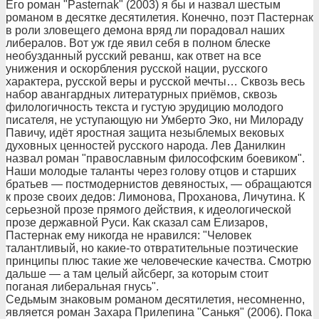
Его роман "Pasternak" (2003) я бы и назвал шестым
романом в десятке десятилетия. Конечно, поэт Пастернак
в роли зловещего демона вряд ли порадовал наших
либералов. Вот уж где явил себя в полном блеске
необузданный русский реванш, как ответ на все
унижения и оскорбления русской нации, русского
характера, русской веры и русской мечты… Сквозь весь
набор авангардных литературных приёмов, сквозь
филологичность текста и густую эрудицию молодого
писателя, не уступающую ни Умберто Эко, ни Милораду
Павичу, идёт яростная защита незыблемых вековых
духовных ценностей русского народа. Лев Данилкин
назвал роман "православным философским боевиком".
Наши молодые таланты через голову отцов и старших
братьев — постмодернистов девяностых, — обращаются
к прозе своих дедов: Лимонова, Проханова, Личутина. К
серьезной прозе прямого действия, к идеологической
прозе державной Руси. Как сказал сам Елизаров,
Пастернак ему никогда не нравился: "Человек
талантливый, но какие-то отвратительные поэтические
принципы плюс такие же человеческие качества. Смотрю
дальше — а там целый айсберг, за которым стоит
поганая либеральная гнусь".
Седьмым знаковым романом десятилетия, несомненно,
является роман Захара Прилепина "Санькя" (2006). Пока