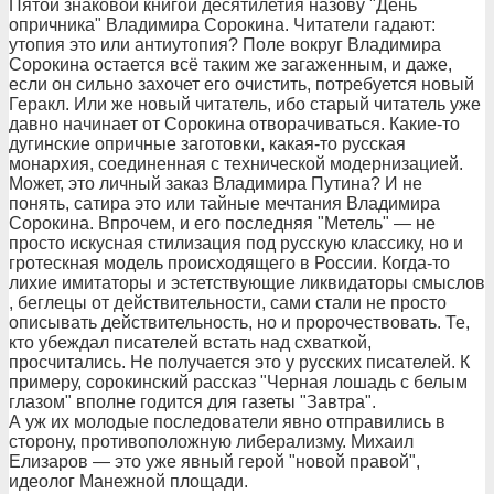
Пятой знаковой книгой десятилетия назову "День
опричника" Владимира Сорокина. Читатели гадают:
утопия это или антиутопия? Поле вокруг Владимира
Сорокина остается всё таким же загаженным, и даже,
если он сильно захочет его очистить, потребуется новый
Геракл. Или же новый читатель, ибо старый читатель уже
давно начинает от Сорокина отворачиваться. Какие-то
дугинские опричные заготовки, какая-то русская
монархия, соединенная с технической модернизацией.
Может, это личный заказ Владимира Путина? И не
понять, сатира это или тайные мечтания Владимира
Сорокина. Впрочем, и его последняя "Метель" — не
просто искусная стилизация под русскую классику, но и
гротескная модель происходящего в России. Когда-то
лихие имитаторы и эстетствующие ликвидаторы смыслов
, беглецы от действительности, сами стали не просто
описывать действительность, но и пророчествовать. Те,
кто убеждал писателей встать над схваткой,
просчитались. Не получается это у русских писателей. К
примеру, сорокинский рассказ "Черная лошадь с белым
глазом" вполне годится для газеты "Завтра".
А уж их молодые последователи явно отправились в
сторону, противоположную либерализму. Михаил
Елизаров — это уже явный герой "новой правой",
идеолог Манежной площади.