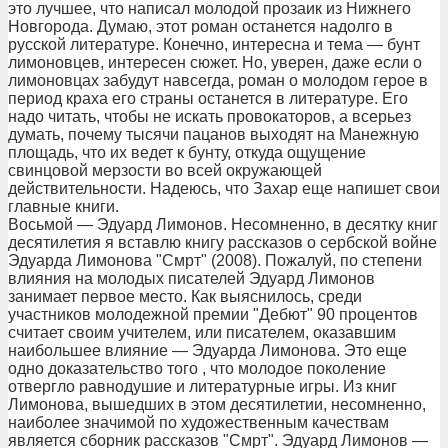
это лучшее, что написал молодой прозаик из Нижнего
Новгорода. Думаю, этот роман останется надолго в
русской литературе. Конечно, интересна и тема — бунт
лимоновцев, интересен сюжет. Но, уверен, даже если о
лимоновцах забудут навсегда, роман о молодом герое в
период краха его страны останется в литературе. Его
надо читать, чтобы не искать провокаторов, а всерьез
думать, почему тысячи пацанов выходят на Манежную
площадь, что их ведет к бунту, откуда ощущение
свинцовой мерзости во всей окружающей
действительности. Надеюсь, что Захар еще напишет свои
главные книги.
Восьмой — Эдуард Лимонов. Несомненно, в десятку книг
десятилетия я вставлю книгу рассказов о сербской войне
Эдуарда Лимонова "Смрт" (2008). Пожалуй, по степени
влияния на молодых писателей Эдуард Лимонов
занимает первое место. Как выяснилось, среди
участников молодежной премии "Дебют" 90 процентов
считает своим учителем, или писателем, оказавшим
наибольшее влияние — Эдуарда Лимонова. Это еще
одно доказательство того , что молодое поколение
отвергло равнодушие и литературные игры. Из книг
Лимонова, вышедших в этом десятилетии, несомненно,
наиболее значимой по художественным качествам
является сборник рассказов "Смрт". Эдуард Лимонов —