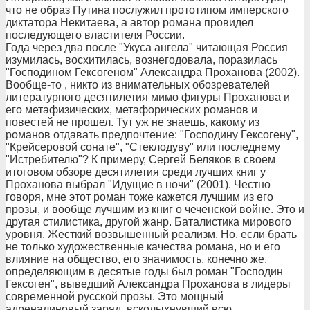
что не образ Путина послужил прототипом имперского
диктатора Некитаева, а автор романа провидел
последующего властителя России.
Года через два после "Укуса ангела" читающая Россия
изумилась, восхитилась, вознегодовала, поразилась
"Господином Гексогеном" Александра Проханова (2002).
Вообще-то , никто из внимательных обозревателей
литературного десятилетия мимо фигуры Проханова и
его метафизических, метафорических романов и
повестей не прошел. Тут уж не знаешь, какому из
романов отдавать предпочтение: "Господину Гексогену",
"Крейсеровой сонате", "Стеклодуву" или последнему
"Истребителю"? К примеру, Сергей Беляков в своем
итоговом обзоре десятилетия среди лучших книг у
Проханова выбрал "Идущие в ночи" (2001). Честно
говоря, мне этот роман тоже кажется лучшим из его
прозы, и вообще лучшим из книг о чеченской войне. Это и
другая стилистика, другой жанр. Баталистика мирового
уровня. Жесткий возвышенный реализм. Но, если брать
не только художественные качества романа, но и его
влияние на общество, его значимость, конечно же,
определяющим в десятые годы был роман "Господин
Гексоген", выведший Александра Проханова в лидеры
современной русской прозы. Это мощный
адреналиновый заряд, всколыхнувший всю