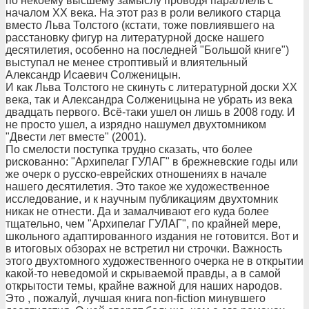
по некоему высшему замыслу проводя параллель с
началом ХХ века. На этот раз в роли великого старца
вместо Льва Толстого (кстати, тоже повлиявшего на
расстановку фигур на литературной доске нашего
десятилетия, особенно на последней "Большой книге")
выступал не менее строптивый и влиятельный
Александр Исаевич Солженицын.
И как Льва Толстого не скинуть с литературной доски ХХ
века, так и Александра Солженицына не убрать из века
двадцать первого. Всё-таки ушел он лишь в 2008 году. И
не просто ушел, а изрядно нашумел двухтомником
"Двести лет вместе" (2001).
По смелости поступка трудно сказать, что более
рискованно: "Архипелаг ГУЛАГ" в брежневские годы или
же очерк о русско-еврейских отношениях в начале
нашего десятилетия. Это такое же художественное
исследование, и к научным публикациям двухтомник
никак не отнести. Да и замалчивают его куда более
тщательно, чем "Архипелаг ГУЛАГ", по крайней мере,
школьного адаптированного издания не готовится. Вот и
в итоговых обзорах не встретил ни строчки. Важность
этого двухтомного художественного очерка не в открытии
какой-то неведомой и скрываемой правды, а в самой
открытости темы, крайне важной для наших народов.
Это , пожалуй, лучшая книга non-fiction минувшего