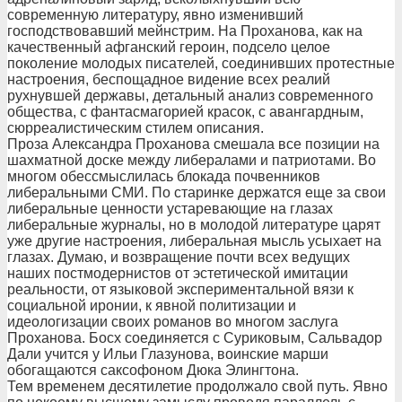
современную литературу, явно изменивший
господствовавший мейнстрим. На Проханова, как на
качественный афганский героин, подсело целое
поколение молодых писателей, соединивших протестные
настроения, беспощадное видение всех реалий
рухнувшей державы, детальный анализ современного
общества, с фантасмагорией красок, с авангардным,
сюрреалистическим стилем описания.
Проза Александра Проханова смешала все позиции на
шахматной доске между либералами и патриотами. Во
многом обессмыслилась блокада почвенников
либеральными СМИ. По старинке держатся еще за свои
либеральные ценности устаревающие на глазах
либеральные журналы, но в молодой литературе царят
уже другие настроения, либеральная мысль усыхает на
глазах. Думаю, и возвращение почти всех ведущих
наших постмодернистов от эстетической имитации
реальности, от языковой экспериментальной вязи к
социальной иронии, к явной политизации и
идеологизации своих романов во многом заслуга
Проханова. Босх соединяется с Суриковым, Сальвадор
Дали учится у Ильи Глазунова, воинские марши
обогащаются саксофоном Дюка Элингтона.
Тем временем десятилетие продолжало свой путь. Явно