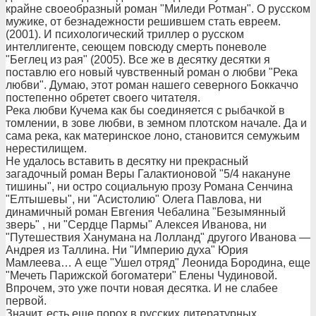
крайне своеобразный роман "Миледи Ротман". О русском
мужике, от безнадежности решившем стать евреем.
(2001). И психологический триллер о русском
интеллигенте, сеющем повсюду смерть поневоле
"Беглец из рая" (2005). Все же в десятку десятки я
поставлю его новый чувственный роман о любви "Река
любви". Думаю, этот роман нашего северного Боккаччо
постепенно обретет своего читателя.
Река любви Кучема как бы соединяется с рыбачкой в
томлении, в зове любви, в земном плотском начале. Да и
сама река, как материнское лоно, становится семужьим
нерестилищем.
Не удалось вставить в десятку ни прекрасный
загадочный роман Веры Галактионовой "5/4 накануне
тишины", ни остро социальную прозу Романа Сенчина
"Елтышевы", ни "Асистолию" Олега Павлова, ни
динамичный роман Евгения Чебалина "Безымянный
зверь" , ни "Сердце Пармы" Алексея Иванова, ни
"Путешествия Ханумана на Лолланд" другого Иванова —
Андрея из Таллина. Ни "Империю духа" Юрия
Мамлеева… А еще "Ушел отряд" Леонида Бородина, еще
"Мечеть Парижской богоматери" Елены Чудиновой.
Впрочем, это уже почти новая десятка. И не слабее
первой.
Значит, есть еще порох в русских литературных