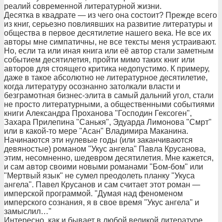
реалий современной литературной жизни.
Десятка в квадрате — из чего она состоит? Прежде всего
из книг, серьезно повлиявших на развитие литературы и
общества в первое десятилетие нашего века. Не все их
авторы мне симпатичны, не все тексты меня устраивают.
Но, если та или иная книга или её автор стали заметным
событием десятилетия, пройти мимо таких книг или
авторов для стоящего критика недопустимо. К примеру,
даже в такое абсолютно не литературное десятилетие,
когда литературу осознанно затолкали власти и
безграмотная бизнес-элита в самый дальний угол, стали
не просто литературными, а общественными событиями
книги Александра Проханова "Господин Гексоген",
Захара Прилепина "Санькя", Эдуарда Лимонова "Смрт"
или в какой-то мере "Асан" Владимира Маканина.
Начинаются эти нулевые годы (или заканчиваются
девяностые) романом "Укус ангела" Павла Крусанова,
этим, несомненно, шедевром десятилетия. Мне кажется,
и сам автор своими новыми романами "Бом-бом" или
"Мертвый язык" не сумел преодолеть планку "Укуса
ангела". Павел Крусанов и сам считает этот роман —
имперской программой. "Думая над феноменом
имперского сознания, я в свое время "Укус ангела" и
замыслил…"
Интересно, как и бывает в любой великой литературе,