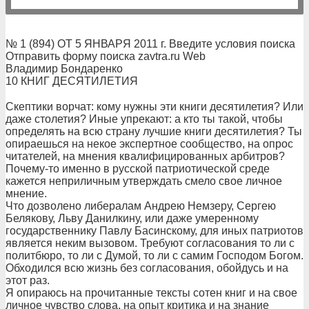
№ 1 (894) ОТ 5 ЯНВАРЯ 2011 г. Введите условия поиска
Отправить форму поиска zavtra.ru Web
Владимир Бондаренко
10 КНИГ ДЕСЯТИЛЕТИЯ
Скептики ворчат: кому нужны эти книги десятилетия? Или
даже столетия? Иные упрекают: а кто ты такой, чтобы
определять на всю страну лучшие книги десятилетия? Ты
опираешься на некое экспертное сообщество, на опрос
читателей, на мнения квалифицированных арбитров?
Почему-то именно в русской патриотической среде
кажется неприличным утверждать смело свое личное
мнение.
Что дозволено либералам Андрею Немзеру, Сергею
Белякову, Льву Данилкину, или даже умеренному
государственнику Павлу Басинскому, для иных патриотов
является неким вызовом. Требуют согласования то ли с
политбюро, то ли с Думой, то ли с самим Господом Богом.
Обходился всю жизнь без согласования, обойдусь и на
этот раз.
Я опираюсь на прочитанные тексты сотен книг и на свое
личное чувство слова, на опыт критика и на знание