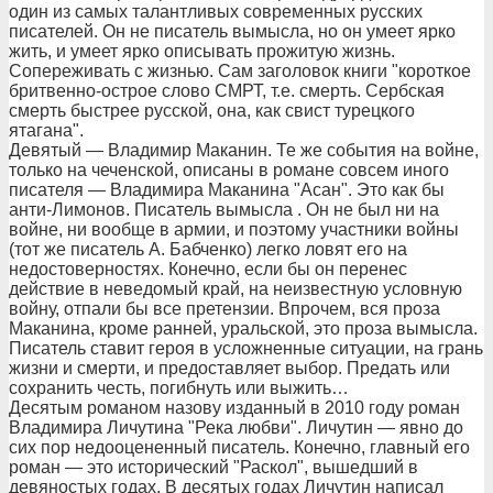
один из самых талантливых современных русских
писателей. Он не писатель вымысла, но он умеет ярко
жить, и умеет ярко описывать прожитую жизнь.
Сопереживать с жизнью. Сам заголовок книги "короткое
бритвенно-острое слово СМРТ, т.е. смерть. Сербская
смерть быстрее русской, она, как свист турецкого
ятагана".
Девятый — Владимир Маканин. Те же события на войне,
только на чеченской, описаны в романе совсем иного
писателя — Владимира Маканина "Асан". Это как бы
анти-Лимонов. Писатель вымысла . Он не был ни на
войне, ни вообще в армии, и поэтому участники войны
(тот же писатель А. Бабченко) легко ловят его на
недостоверностях. Конечно, если бы он перенес
действие в неведомый край, на неизвестную условную
войну, отпали бы все претензии. Впрочем, вся проза
Маканина, кроме ранней, уральской, это проза вымысла.
Писатель ставит героя в усложненные ситуации, на грань
жизни и смерти, и предоставляет выбор. Предать или
сохранить честь, погибнуть или выжить…
Десятым романом назову изданный в 2010 году роман
Владимира Личутина "Река любви". Личутин — явно до
сих пор недооцененный писатель. Конечно, главный его
роман — это исторический "Раскол", вышедший в
девяностых годах. В десятых годах Личутин написал