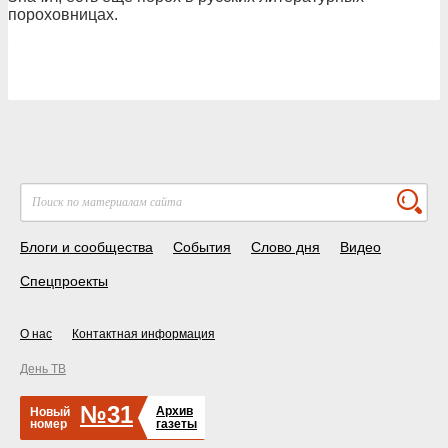
пороховницах.
Блоги и сообщества
События
Слово дня
Видео
Спецпроекты
О нас
Контактная информация
День ТВ
№31
Архив
Новый
номер
газеты