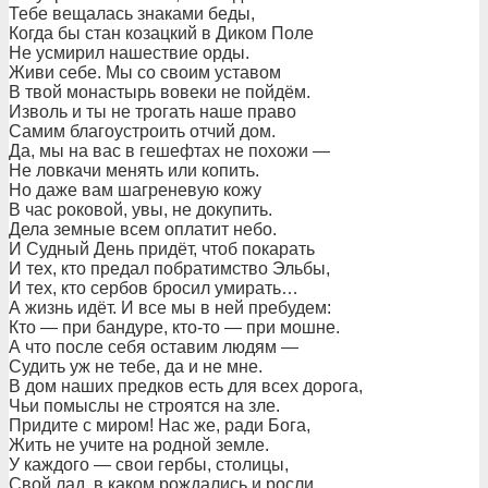
Тебе вещалась знаками беды,
Когда бы стан козацкий в Диком Поле
Не усмирил нашествие орды.
Живи себе. Мы со своим уставом
В твой монастырь вовеки не пойдём.
Изволь и ты не трогать наше право
Самим благоустроить отчий дом.
Да, мы на вас в гешефтах не похожи —
Не ловкачи менять или копить.
Но даже вам шагреневую кожу
В час роковой, увы, не докупить.
Дела земные всем оплатит небо.
И Судный День придёт, чтоб покарать
И тех, кто предал побратимство Эльбы,
И тех, кто сербов бросил умирать…
А жизнь идёт. И все мы в ней пребудем:
Кто — при бандуре, кто-то — при мошне.
А что после себя оставим людям —
Судить уж не тебе, да и не мне.
В дом наших предков есть для всех дорога,
Чьи помыслы не строятся на зле.
Придите с миром! Нас же, ради Бога,
Жить не учите на родной земле.
У каждого — свои гербы, столицы,
Свой лад, в каком рождались и росли.