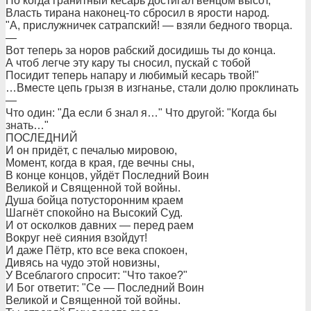
Но когда гранитный кесарь достигал венцом высот,
Власть тирана наконец-то сбросил в ярости народ.
"А, прислужничек сатрапский! — взяли бедного творца.
—
Вот теперь за норов рабский досидишь ты до конца.
А чтоб легче эту кару ты сносил, пускай с тобой
Посидит теперь напару и любимый кесарь твой!"
…Вместе цепь грызя в изгнанье, стали долю проклинать
—
Что один: "Да если б знал я…" Что другой: "Когда бы
знать…"
ПОСЛЕДНИЙ
И он придёт, с печалью мировою,
Момент, когда в края, где вечны сны,
В конце концов, уйдёт Последний Воин
Великой и Священной той войны.
Душа бойца потусторонним краем
Шагнёт спокойно на Высокий Суд.
И от осколков давних — перед раем
Вокруг неё сияния взойдут!
И даже Пётр, кто все века спокоен,
Дивясь на чудо этой новизны,
У Всеблагого спросит: "Что такое?"
И Бог ответит: "Се — Последний Воин
Великой и Священной той войны.