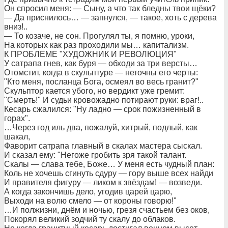
Он спросил меня: — Сыну, а что так бледны твои щёки?
— Да приснилось… — запнулся, — такое, хоть с дерева
вниз!..
— То козаче, не сон. Прогулял ты, я помню, уроки,
На которых как раз проходили мы… капитализм.
К ПРОБЛЕМЕ "ХУДОЖНИК И РЕВОЛЮЦИЯ"
У сатрапа гнев, как буря — обходи за три версты…
Отомстит, когда в скульптуре — неточны его черты:
"Кто меня, посланца Бога, осмеял во весь гранит?"
Скульптор кается убого, но вердикт уже гремит:
"Смерть!" И судьи кровожадно потирают руки: враг!..
Кесарь сжалился: "Ну ладно — срок пожизненный в
горах".
…Через год иль два, пожалуй, хитрый, подлый, как
шакал,
Фаворит сатрапа главный в скалах мастера сыскал.
И сказал ему: "Негоже гробить зря такой талант.
Скалы — слава тебе, Боже… У меня есть чудный план:
Коль не хочешь сгинуть сдуру — гору выше всех найди
И правителя фигуру — ликом к звёздам! — возведи.
А когда закончишь дело, угодив царей царю,
Выходи на волю смело — от короны говорю!"
…И полжизни, днём и ночью, грезя счастьем без оков,
Покорял великий зодчий ту скалу до облаков.