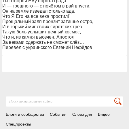
Ты отворяй Ему ворота града
И — грешного — с почётом в рай впусти.
Он на земле изведал столько ада,
Что Я Его на все века простил!"
Прощальный залп пронзит затишье остро,
И в горький миг своих сиротских грёз
Такую боль услышит вечный космос,
Что и, из камня высечен, Апостол
За веками сдержать не сможет слёз…
Перевёл с украинского Евгений Нефёдов
Блоги и сообщества
События
Слово дня
Видео
Спецпроекты