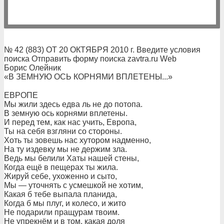
№ 42 (883) ОТ 20 ОКТЯБРЯ 2010 г. Введите условия
поиска Отправить форму поиска zavtra.ru Web
Борис Олейник
«В ЗЕМНУЮ ОСЬ КОРНЯМИ ВПЛЕТЕНЫ...»
ЕВРОПЕ
Мы жили здесь едва ль не до потопа.
В земную ось корнями вплетены.
И перед тем, как нас учить, Европа,
Ты на себя взгляни со стороны.
Хоть ты зовешь нас хутором надменно,
На ту издевку мы не держим зла.
Ведь мы белили Хаты нашей стены,
Когда ещё в пещерах ты жила.
Жируй себе, ухоженно и сыто,
Мы — уточнять с усмешкой не хотим,
Какая б тебе выпала планида,
Когда б мы плуг, и колесо, и жито
Не подарили пращурам твоим.
Не упрекнём и в том, какая доля