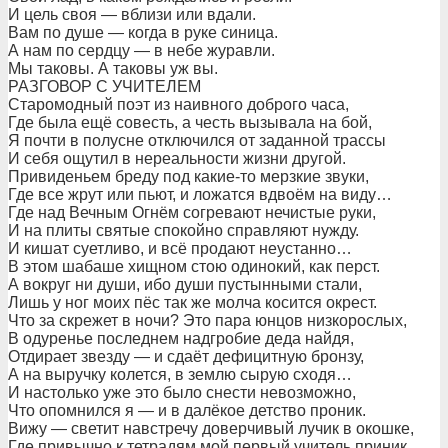
И цель своя — вблизи или вдали.
Вам по душе — когда в руке синица.
А нам по сердцу — в небе журавли.
Мы таковы. А таковы уж вы.
РАЗГОВОР С УЧИТЕЛЕМ
Старомодный поэт из наивного доброго часа,
Где была ещё совесть, а честь вызывала на бой,
Я почти в полусне отключился от заданной трассы
И себя ощутил в нереальности жизни другой.
Привиденьем бреду под какие-то мерзкие звуки,
Где все жрут или пьют, и ложатся вдвоём на виду…
Где над Вечным Огнём согревают нечистые руки,
И на плиты святые спокойно справляют нужду.
И кишат суетливо, и всё продают неустанно…
В этом шабаше хищном стою одинокий, как перст.
А вокруг ни души, ибо души пустынными стали,
Лишь у ног моих пёс так же молча косится окрест.
Что за скрежет в ночи? Это пара юнцов низкорослых,
В одуренье последнем надгробие деда найдя,
Отдирает звезду — и сдаёт дефицитную бронзу,
А на выручку колется, в землю сырую сходя…
И настолько уже это было снести невозможно,
Что опомнился я — и в далёкое детство проник.
Вижу — светит навстречу доверчивый лучик в окошке,
Где привычно к тетрадям мой первый учитель приник.