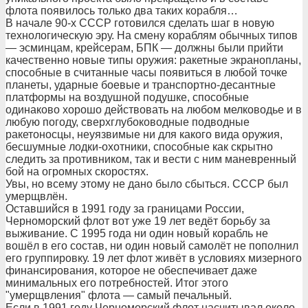
флота появилось только два таких корабля…
В начале 90-х СССР готовился сделать шаг в новую
технологическую эру. На смену кораблям обычных типов
— эсминцам, крейсерам, БПК — должны были прийти
качественно новые типы оружия: ракетные экранопланы,
способные в считанные часы появиться в любой точке
планеты, ударные боевые и транспортно-десантные
платформы на воздушной подушке, способные
одинаково хорошо действовать на любом мелководье и в
любую погоду, сверхглубоководные подводные
ракетоносцы, неуязвимые ни для какого вида оружия,
бесшумные лодки-охотники, способные как скрытно
следить за противником, так и вести с ним маневренный
бой на огромных скоростях.
Увы, но всему этому не дано было сбыться. СССР был
умерщвлён.
Оставшийся в 1991 году за границами России,
Черноморский флот вот уже 19 лет ведёт борьбу за
выживание. С 1995 года ни один новый корабль не
вошёл в его состав, ни один новый самолёт не пополнил
его группировку. 19 лет флот живёт в условиях мизерного
финансирования, которое не обеспечивает даже
минимальных его потребностей. Итог этого
"умерщвления" флота — самый печальный.
Если в 1991 году Черноморский флот насчитывал около