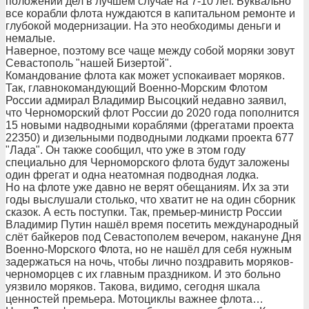
положении дел в лучшем случае на 7-10 лет. Буквально
все корабли флота нуждаются в капитальном ремонте и
глубокой модернизации. На это необходимы деньги и
немалые.
Наверное, поэтому все чаще между собой моряки зовут
Севастополь "нашей Бизертой".
Командование флота как может успокаивает моряков.
Так, главнокомандующий Военно-Морским Флотом
России адмирал Владимир Высоцкий недавно заявил,
что Черноморский флот России до 2020 года пополнится
15 новыми надводными кораблями (фрегатами проекта
22350) и дизельными подводными лодками проекта 677
"Лада". Он также сообщил, что уже в этом году
специально для Черноморского флота будут заложены
один фрегат и одна неатомная подводная лодка.
Но на флоте уже давно не верят обещаниям. Их за эти
годы выслушали столько, что хватит не на один сборник
сказок. А есть поступки. Так, премьер-министр России
Владимир Путин нашёл время посетить международный
слёт байкеров под Севастополем вечером, накануне Дня
Военно-Морского Флота, но не нашёл для себя нужным
задержаться на ночь, чтобы лично поздравить моряков-
черноморцев с их главным праздником. И это больно
уязвило моряков. Такова, видимо, сегодня шкала
ценностей премьера. Мотоциклы важнее флота…