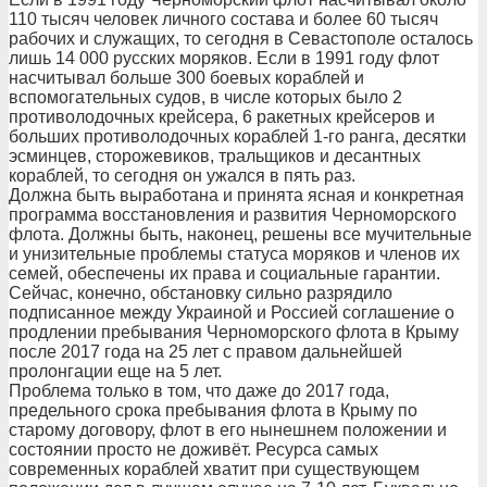
110 тысяч человек личного состава и более 60 тысяч
рабочих и служащих, то сегодня в Севастополе осталось
лишь 14 000 русских моряков. Если в 1991 году флот
насчитывал больше 300 боевых кораблей и
вспомогательных судов, в числе которых было 2
противолодочных крейсера, 6 ракетных крейсеров и
больших противолодочных кораблей 1-го ранга, десятки
эсминцев, сторожевиков, тральщиков и десантных
кораблей, то сегодня он ужался в пять раз.
Должна быть выработана и принята ясная и конкретная
программа восстановления и развития Черноморского
флота. Должны быть, наконец, решены все мучительные
и унизительные проблемы статуса моряков и членов их
семей, обеспечены их права и социальные гарантии.
Сейчас, конечно, обстановку сильно разрядило
подписанное между Украиной и Россией соглашение о
продлении пребывания Черноморского флота в Крыму
после 2017 года на 25 лет с правом дальнейшей
пролонгации еще на 5 лет.
Проблема только в том, что даже до 2017 года,
предельного срока пребывания флота в Крыму по
старому договору, флот в его нынешнем положении и
состоянии просто не доживёт. Ресурса самых
современных кораблей хватит при существующем