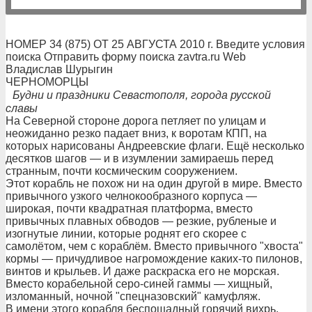
НОМЕР 34 (875) ОТ 25 АВГУСТА 2010 г. Введите условия
поиска Отправить форму поиска zavtra.ru Web
Владислав Шурыгин
ЧЕРНОМОРЦЫ
Будни и праздники Севастополя, города русской
славы
На Северной стороне дорога петляет по улицам и
неожиданно резко падает вниз, к воротам КПП, на
которых нарисованы Андреевские флаги. Ещё несколько
десятков шагов — и в изумлении замираешь перед
странным, почти космическим сооружением.
Этот корабль не похож ни на один другой в мире. Вместо
привычного узкого челнокообразного корпуса —
широкая, почти квадратная платформа, вместо
привычных плавных обводов — резкие, рубленые и
изогнутые линии, которые роднят его скорее с
самолётом, чем с кораблём. Вместо привычного "хвоста"
кормы — причудливое нагромождение каких-то пилонов,
винтов и крыльев. И даже раскраска его не морская.
Вместо корабельной серо-синей гаммы — хищный,
изломанный, ночной "спецназовский" камуфляж.
В имени этого корабля беспощадный горячий вихрь,