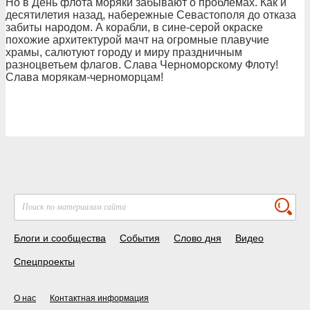
Но в День флота моряки забывают о проблемах. Как и
десятилетия назад, набережные Севастополя до отказа
забиты народом. А корабли, в сине-серой окраске
похожие архитектурой мачт на огромные плавучие
храмы, салютуют городу и миру праздничным
разноцветьем флагов. Слава Черноморскому Флоту!
Слава морякам-черноморцам!
Блоги и сообщества
События
Слово дня
Видео
Спецпроекты
О нас
Контактная информация