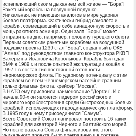
испепеляющий своим дыханием всё живое — "Бора"!
Ракетный корабль на воздушной подушке.
Уникальная, не имеющая аналогов в мире ударная
боевая платформа. Фактически гибрид самолёта и
корабля, совмещающий в себе авиационную скорость и
мощь ракетного эсминца. Один залп "Боры" может
отправить на дно, например, половину турецкого флота.
Первым советским ракетным кораблем на воздушной
подушке проекта 1239 стал "Бора", созданный в ОКБ
"Алмаз" под руководством главного конструктора РКВП
Валерьяна Ивановича Королькова. Корабль был сдан
ВМФ в 1989 г. и после опытной эксплуатации вошёл в
1997 г. в состав сил постоянной готовности
Черноморского флота. По ударному потенциалу с этим
кораблём во всём Чёрноморском бассейне сравним
только флагман флота, крейсер "Москва".
В НАТО ему присвоили наименование "Дергач". И с
начала 90-х он является лидером российского и
мирового кораблестроения среди быстроходных боевых
кораблей, использующих гидродинамическую платформу.
В 1995 году к нему присоединился "Самум".
Всего Советский Союз планировал построить 16 таких
кораблей для акваторий Черного и Балтийского морей.
Но после развала Союза финансирование этого
уникального проекта было прекращено и в составе