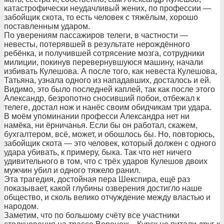
катастрофически неудачливый жених, по профессии —
забойщик скота, то есть человек с тяжёлым, хорошо
поставленным ударом.
По уверениям пассажиров телеги, в частности —
невесты, потерявшей в результате нерождённого
ребёнка, и получившей сотрясение мозга, сотрудники
милиции, покинув перевернувшуюся машину, начали
избивать Кулешова. А после того, как невеста Кулешова,
Татьяна, узнала одного из нападавших, досталось и ей.
Видимо, это было последней каплей, так как после этого
Александр, безропотно сносивший побои, отбежал к
телеге, достал нож и нанёс своим обидчикам три удара.
В моём упоминании професси Александра нет ни
намёка, ни ёрничанья. Если бы он работал, скажем,
бухгалтером, всё, может, и обошлось бы. Но, повторюсь,
забойщик скота — это человек, который должен с одного
удара убивать, к примеру, быка. Так что нет ничего
удивительного в том, что с трёх ударов Кулешов двоих
мужчин убил и одного тяжело ранил.
Эта трагедия, достойная пера Шекспира, ещё раз
показывает, какой глубины озверения достигло наше
общество, и сколь велико отчуждение между властью и
народом.
Заметим, что по большому счёту все участники