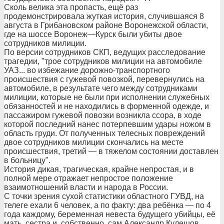
Сколь велика эта пропасть, ещё раз
продемонстрировала жуткая история, случившаяся 8
августа в Грибановском районе Воронежской области,
где на шоссе Воронеж—Курск были убиты двое
сотрудников милиции.
По версии сотрудников СКП, ведущих расследование
трагедии, "трое сотрудников милиции на автомобиле
УАЗ... во избежание дорожно-транспортного
происшествия с гужевой повозкой, перевернулись на
автомобиле, в результате чего между сотрудниками
милиции, которые не были при исполнении служебных
обязанностей и не находились в форменной одежде, и
пассажиром гужевой повозки возникла ссора, в ходе
которой последний нанес потерпевшим удары ножом в
область груди. От полученных телесных повреждений
двое сотрудников милиции скончались на месте
происшествия, третий — в тяжелом состоянии доставлен
в больницу".
История дикая, трагическая, крайне непростая, и в
полной мере отражает непростое положение
взаимотношений власти и народа в России.
С точки зрения сухой статистики областного ГУВД, на
телеге ехали 6 человек, а по факту: два ребёнка — по 4
года каждому, беременная невеста будущего убийцы, её
мать, сестра и, собственно, сам Александр Кулешов,