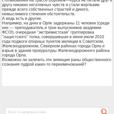
столкновения на трассе Воронеж—Курск не питали друг к
другу никаких негативных чувств и стали жертвами
прежде всего собственных страстей и дикого,
немыслимого стечения обстоятельств.
А ведь есть и другие.
Например, на днях в Орле задержаны 11 человек (среди
них — преподаватель и трое выпускников академии
ФСО!), очередная "экстремистская" группировка
"нацистского" толка, совершившая в июне-июле 2010
года поджоги опорных пунктов милиции в Советском,
Железнодорожном, Северном районах города Орла и
взрыв в здании прокуратуры Железнодорожного района
города Орла.
Возможно ли залечить эти зияющие раны общественного
сознания пудрой каких-то переименований?