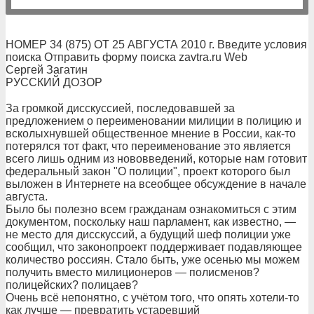
НОМЕР 34 (875) ОТ 25 АВГУСТА 2010 г. Введите условия
поиска Отправить форму поиска zavtra.ru Web
Сергей Загатин
РУССКИЙ ДОЗОР
За громкой дисскуссией, последовавшей за
предложением о переименовании милиции в полицию и
всколыхнувшей общественное мнение в России, как-то
потерялся тот факт, что переименование это является
всего лишь одним из нововведений, которые нам готовит
федеральный закон "О полиции", проект которого был
выложен в Интернете на всеобщее обсуждение в начале
августа.
Было бы полезно всем гражданам ознакомиться с этим
документом, поскольку наш парламент, как известно, —
не место для дисскуссий, а будущий шеф полиции уже
сообщил, что законопроект поддерживает подавляющее
количество россиян. Стало быть, уже осенью мы можем
получить вместо милиционеров — полисменов?
полицейских? полицаев?
Очень всё непонятно, с учётом того, что опять хотели-то
как лучше — превратить устаревший