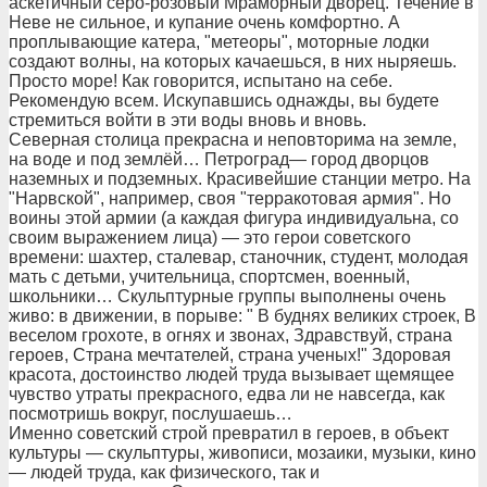
аскетичный серо-розовый Мраморный дворец. Течение в
Неве не сильное, и купание очень комфортно. А
проплывающие катера, "метеоры", моторные лодки
создают волны, на которых качаешься, в них ныряешь.
Просто море! Как говорится, испытано на себе.
Рекомендую всем. Искупавшись однажды, вы будете
стремиться войти в эти воды вновь и вновь.
Северная столица прекрасна и неповторима на земле,
на воде и под землёй… Петроград— город дворцов
наземных и подземных. Красивейшие станции метро. На
"Нарвской", например, своя "терракотовая армия". Но
воины этой армии (а каждая фигура индивидуальна, со
своим выражением лица) — это герои советского
времени: шахтер, сталевар, станочник, студент, молодая
мать с детьми, учительница, спортсмен, военный,
школьники… Скульптурные группы выполнены очень
живо: в движении, в порыве: " В буднях великих строек, В
веселом грохоте, в огнях и звонах, Здравствуй, страна
героев, Страна мечтателей, страна ученых!" Здоровая
красота, достоинство людей труда вызывает щемящее
чувство утраты прекрасного, едва ли не навсегда, как
посмотришь вокруг, послушаешь…
Именно советский строй превратил в героев, в объект
культуры — скульптуры, живописи, мозаики, музыки, кино
— людей труда, как физического, так и