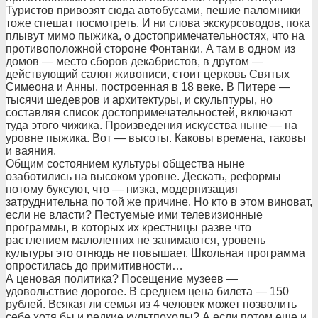
Туристов привозят сюда автобусами, пешие паломники
тоже спешат посмотреть. И ни слова экскурсоводов, пока
плывут мимо пыжика, о достопримечательностях, что на
противоположной стороне Фонтанки. А там в одном из
домов — место сборов декабристов, в другом —
действующий салон живописи, стоит церковь Святых
Симеона и Анны, построенная в 18 веке. В Питере —
тысячи шедевров и архитектуры, и скульптуры, но
составляя список достопримечательностей, включают
туда этого чижика. Произведения искусства ныне — на
уровне пыжика. Вот — высоты. Каковы времена, таковы
и ваяния.
Общим состоянием культуры общества ныне
озаботились на высоком уровне. Дескать, реформы
потому буксуют, что — низка, модернизация
затруднительна по той же причине. Но кто в этом виноват,
если не власти? Пестуемые ими телевизионные
программы, в которых их крестницы разве что
растлением малолетних не занимаются, уровень
культуры это отнюдь не повышает. Школьная программа
опростилась до примитивности…
А ценовая политика? Посещение музеев —
удовольствие дорогое. В среднем цена билета — 150
рублей. Всякая ли семья из 4 человек может позволить
себе хотя бы и редкие культпоходы? А если потом еще и