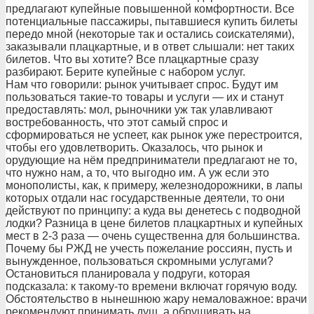
предлагают купейные повышенной комфортности. Все
потенциальные пассажиры, пытавшиеся купить билеты
передо мной (некоторые так и остались соискателями),
заказывали плацкартные, и в ответ слышали: нет таких
билетов. Что вы хотите? Все плацкартные сразу
разбирают. Берите купейные с набором услуг.
Нам что говорили: рынок учитывает спрос. Будут им
пользоваться такие-то товары и услуги — их и станут
предоставлять: мол, рыночники уж так улавливают
востребованность, что этот самый спрос и
сформироваться не успеет, как рынок уже перестроится,
чтобы его удовлетворить. Оказалось, что рынок и
орудующие на нём предприниматели предлагают не то,
что нужно нам, а то, что выгодно им. А уж если это
монополисты, как, к примеру, железнодорожники, в лапы
которых отдали нас государственные деятели, то они
действуют по принципу: а куда вы денетесь с подводной
лодки? Разница в цене билетов плацкартных и купейных
мест в 2-3 раза — очень существенна для большинства.
Почему бы РЖД не учесть пожелание россиян, пусть и
вынужденное, пользоваться скромными услугами?
Остановиться планировала у подруги, которая
подсказала: к такому-то времени включат горячую воду.
Обстоятельство в нынешнюю жару немаловажное: врачи
рекомендуют принимать душ, а обрушивать на