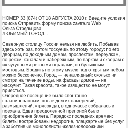
НОМЕР 33 (874) ОТ 18 АВГУСТА 2010 г. Введите условия
поиска Отправить форму поиска zavtra.ru Web
Ольга Стрельцова
ЛЮБИМЫЙ ГОРОД...
Северную столицу России нельзя не любить. Побывав
здесь хоть раз, потом тоскуешь по этому городу: по его
дворцам, по доходным домам, проспектам, переулкам,
по рекам, каналам и набережным, по паркам и скверам с
их чугунными резными оградами, по булыжным
мостовым. Бродить по этому музею под открытым небом
можно бесконечно. Город — ненаглядный: сколько ни
смотри на течение воды, на фасады домов — не
наскучит. Такая красота, такое изящество не могут
приесться.
Очередное посещение было спонтанно-
спланированным: после долгих намерений,
размышлений, утрясок дат, в одночасье собралась и
поехала. Едва преодоленной препоной было
приобретение билета. Парадокс последних времен:
билеты востребованы недорогие, плацкартные без услуг,
а заботливые монополисты-железнодорожники