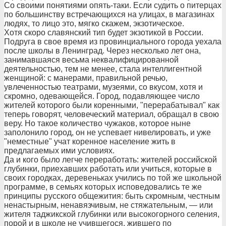
Со своими понятиями опять-таки. Если судить о питерцах
по большинству встречающихся на улицах, в магазинах
людях, то лицо это, мягко скажем, экзотическое.
Хотя скоро славянский тип будет экзотикой в России.
Подруга в свое время из провинциального города уехала
после школы в Ленинград. Через несколько лет она,
занимавшаяся весьма неквалифицированной
деятельностью, тем не менее, стала интеллигентной
женщиной: с манерами, правильной речью,
увлеченностью театрами, музеями, со вкусом, хотя и
скромно, одевающейся. Город, подавляющее число
жителей которого были коренными, "перерабатывал" как
теперь говорят, человеческий материал, обращал в свою
веру. Но такое количество чужаков, которое ныне
заполонило город, он не успевает нивелировать, и уже
"неместные" учат коренное население жить в
предлагаемых ими условиях.
Да и кого было легче переработать: жителей российской
глубинки, приехавших работать или учиться, которые в
своих городках, деревеньках учились по той же школьной
программе, в семьях которых исповедовались те же
принципы русского общежития: быть скромным, честным
ненастырным, ненавязчивым, не стяжательным, — или
жителя таджикской глубинки или высокогорного селения,
порой и в школе не учившегося, жившего по