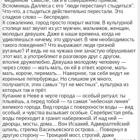
"медийном" смысле, так и в совершенно прямом.
Вспомнишь Даллеса с его "люди перестанут стыдиться".
Что-что, а стыдиться действительно перестали. Это
сладкое слово — беспредел.
К сожалению, город просто покрыт матом. В культурной
столице мат звучит из уст мужчин, мальчиков, женщин,
молодых девушек. Даже в наши времена, когда не
удивляешься ничему, это удручает. В чем необходимость
такого поведения? Что выражают люди грязной
руганью? И ведь не на чужака они зачастую обрушивают
этот мат, а употребляют в разговоре друг с другом,
вполне дружелюбно. Девушка молодому человеку —
через слово — мать-мать, он ей в ответ, короче, мать-
мать, короче, перемать… Наверное, так себя ведут не
коренные петербуржцы. Но слишком уж много,
получается, этих самых "тут не местных", культурка из
которых так и прёт.
Купание в Неве в черте города — особый ритуал: ты
плывёшь, а перед тобой — та самая "небесная линия"
великого города. Вид города с поверхности воды — вид
особый, и чувства вызывает особые. Серебристая рябь
воды переходит в гранит набережной. И над ней —
дворцы, мосты, дома… Вон Исаакий, Адмиралтейский
шпиль, стрелка Васильевского острова… Повернул в
другую сторону — Троицкий мост, строгий, даже