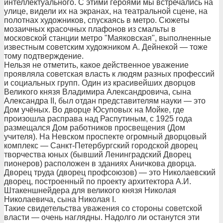
интеллектуального. С этими героями мы встречались на
улице, видели их на экранах, на театральной сцене, на
полотнах художников, спускаясь в метро. Сюжеты
мозаичных красочных плафонов из смальты в
московской станции метро "Маяковская", выполненные
известным советским художником А. Дейнекой — тоже
тому подтверждение.
Нельзя не отметить, какое действенное уважение
проявляла советская власть к людям разных профессий
и социальных групп. Один из красивейших дворцов
Великого князя Владимира Александровича, сына
Александра II, был отдан представителям науки — это
Дом учёных. Во дворце Юсуповых на Мойке, где
произошла расправа над Распутиным, с 1925 года
размещался Дом работников просвещения (Дом
учителя). На Невском проспекте огромный дворцовый
комплекс — Санкт-Петербургский городской дворец
творчества юных (бывший Ленинградский Дворец
пионеров) расположен в зданиях Аничкова дворца.
Дворец труда (дворец профсоюзов) — это Николаевский
дворец, построенный по проекту архитектора А.И.
Штакеншнейдера для великого князя Николая
Николаевича, сына Николая I.
Такие свидетельства уважения со стороны советской
власти — очень наглядны. Надолго ли останутся эти