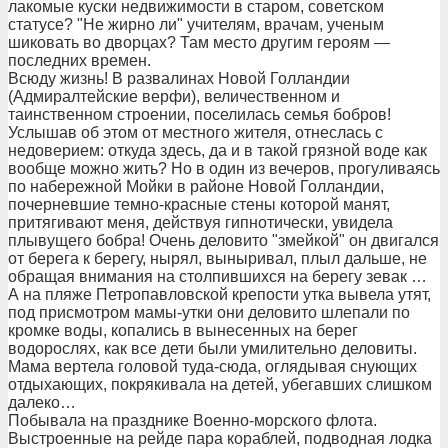
лакомые куски недвижимости в старом, советском
статусе? "Не жирно ли" учителям, врачам, ученым
шиковать во дворцах? Там место другим героям —
последних времен.
Всюду жизнь! В развалинах Новой Голландии
(Адмиралтейские верфи), величественном и
таинственном строении, поселилась семья бобров!
Услышав об этом от местного жителя, отнеслась с
недоверием: откуда здесь, да и в такой грязной воде как
вообще можно жить? Но в один из вечеров, прогуливаясь
по набережной Мойки в районе Новой Голландии,
почерневшие темно-красные стены которой манят,
притягивают меня, действуя гипнотически, увидела
плывущего бобра! Очень деловито "змейкой" он двигался
от берега к берегу, нырял, выныривал, плыл дальше, не
обращая внимания на столпившихся на берегу зевак …
А на пляже Петропавловской крепости утка вывела утят,
под присмотром мамы-утки они деловито шлепали по
кромке воды, копались в вынесенных на берег
водорослях, как все дети были умилительно деловиты.
Мама вертела головой туда-сюда, оглядывая снующих
отдыхающих, покрякивала на детей, убегавших слишком
далеко…
Побывала на празднике Военно-морского флота.
Выстроенные на рейде пара кораблей, подводная лодка