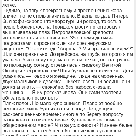
легче.
Видимо, на тягу к прекрасному и просвещению жара
влияет, но не столь значительно. В день, когда в Питере
был зафиксирован температурный рекорд, то есть в
пекло библейское, на Троицком мосту, по которому я
вышагивала на пляж Петропавловской крепости
интеллигентная женщина лет 35 с тремя детьми-
подростками, спросила с легким среднерусским
акцентом: "Скажите, где "Аврора"? Мы правильно идем?"
Шли они правильно. До крейсера, на трубы которого я им
указала, было ходу еще мало, если не час, но эта группа
по палящему солнцу стремилась к символу Великой
Октябрьской революции! Шли буквально стоически. "Дети
умаялись, — говорю я женщине, глядя на сморенных
двух мальчиков и девочку. "Ничего, святыни родины они
должны знать, — спокойно, без пафоса сказала
женщина. — Я им рассказывала. Они сами захотели
обязательно посмотреть".
Пляж полон. Но мало купающихся. Плавают вообще
немногие: лишь бултыхаются в воде. Тенденция
раскрепощенных времен: многие по берегу попросту
разгуливают в нижнем белье. Купальные костюмы в
общественном месте? Что за условности? Нижнее белье
выставляют на всеобщее обозрение как в условном,