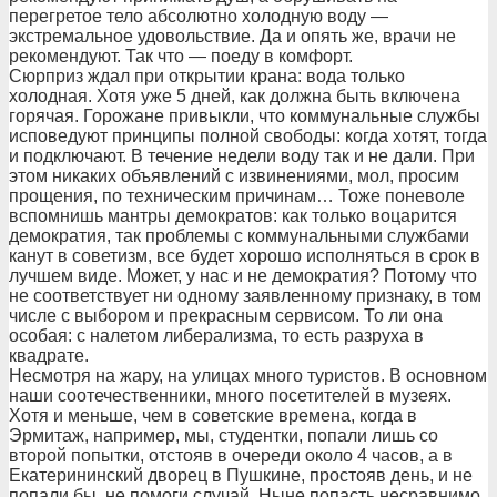
перегретое тело абсолютно холодную воду —
экстремальное удовольствие. Да и опять же, врачи не
рекомендуют. Так что — поеду в комфорт.
Сюрприз ждал при открытии крана: вода только
холодная. Хотя уже 5 дней, как должна быть включена
горячая. Горожане привыкли, что коммунальные службы
исповедуют принципы полной свободы: когда хотят, тогда
и подключают. В течение недели воду так и не дали. При
этом никаких объявлений с извинениями, мол, просим
прощения, по техническим причинам… Тоже поневоле
вспомнишь мантры демократов: как только воцарится
демократия, так проблемы с коммунальными службами
канут в советизм, все будет хорошо исполняться в срок в
лучшем виде. Может, у нас и не демократия? Потому что
не соответствует ни одному заявленному признаку, в том
числе с выбором и прекрасным сервисом. То ли она
особая: с налетом либерализма, то есть разруха в
квадрате.
Несмотря на жару, на улицах много туристов. В основном
наши соотечественники, много посетителей в музеях.
Хотя и меньше, чем в советские времена, когда в
Эрмитаж, например, мы, студентки, попали лишь со
второй попытки, отстояв в очереди около 4 часов, а в
Екатерининский дворец в Пушкине, простояв день, и не
попали бы, не помоги случай. Ныне попасть несравнимо