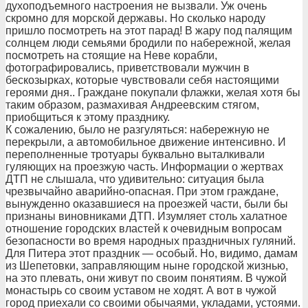
духоподъемного настроения не вызвали. Уж очень
скромно для морской державы. Но сколько народу
пришло посмотреть на этот парад! В жару под палящим
солнцем люди семьями бродили по набережной, желая
посмотреть на стоящие на Неве корабли,
фотографировались, приветствовали мужчин в
бескозырках, которые чувствовали себя настоящими
героями дня.. Граждане покупали флажки, желая хотя бы
таким образом, размахивая Андреевским стягом,
приобщиться к этому празднику.
К сожалению, было не разгуляться: набережную не
перекрыли, а автомобильное движение интенсивно. И
переполненные тротуары буквально выталкивали
гуляющих на проезжую часть. Информации о жертвах
ДТП не слышала, что удивительно: ситуация была
чрезвычайно аварийно-опасная. При этом граждане,
вынужденно оказавшиеся на проезжей части, были бы
признаны виновниками ДТП. Изумляет столь халатное
отношение городских властей к очевидным вопросам
безопасности во время народных праздничных гуляний.
Для Питера этот праздник — особый. Но, видимо, дамам
из Шепетовки, заправляющим ныне городской жизнью,
на это плевать, они живут по своим понятиям. В чужой
монастырь со своим уставом не ходят. А вот в чужой
город приехали со своими обычаями, укладами, устоями.