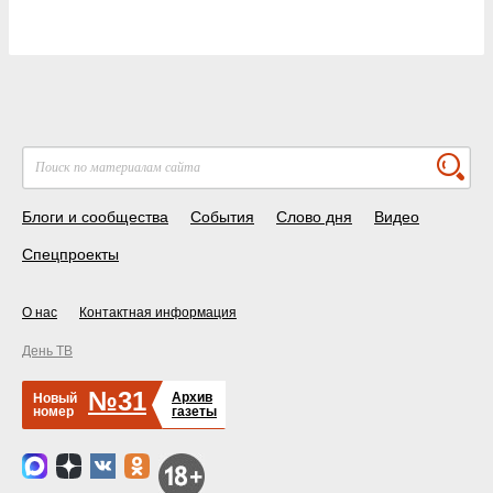
Блоги и сообщества
События
Слово дня
Видео
Спецпроекты
О нас
Контактная информация
День ТВ
№31
Архив
Новый
номер
газеты