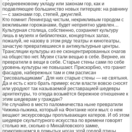
средневековому укладу или законам гор, как и
подавляющее большинство новых питерцев: на равнину
— с законами гор, степей, джунглей.
Кто помнит Ленинград чистым, некрикливым городом с
вежливыми горожанами, будет неприятно удивлен…
Культурная столица, собственно, сохраняет культуру
лишь в музеях и библиотеках, концертных залах,
пожалуй, не назову в этом ряду театры и кинотеатры,
зачастую превратившиеся в антикультурные центры.
Трансляции культуры из ее сконцентрированных очагов
на общество нет. Музеи стали вещью в себе. Вернее, их
превратили в вещи в себе. Старые стены сами по себе
уровень культуры не повышают. Прискорбно, что гранит
фасадов, набережных там и сям расписан
"рисовальщиками". Для них старые стены — не святыня.
Да и есть с кого брать пример: если власти вовсю сносят
или уродуют так называемой реставрацией шедевры
архитектуры, то откуда возьмётся бережное отношение к
этим шедеврам у граждан?
Не случайно в место паломничества ныне превратили
Чижика-пыжика, который на Фонтанке ноги мыл: о нем
вещают экскурсоводы проплывающих катеров. И об этом
шедевре скульптурного искусства по времени говорят
столько же, сколько о Михайловского замке,
приютившемся в помытых ногах этой гордой птицы.