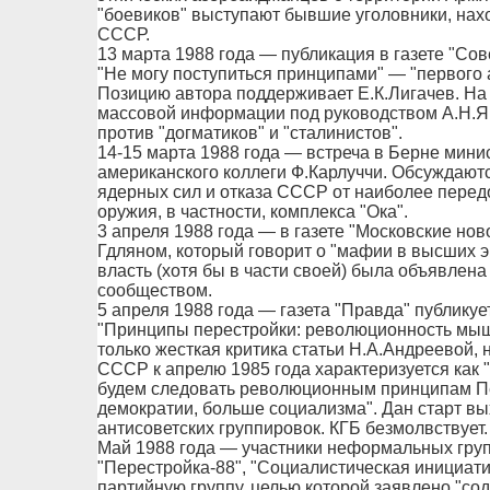
"боевиков" выступают бывшие уголовники, нах
СССР.
13 марта 1988 года — публикация в газете "Со
"Не могу поступиться принципами" — "первого
Позицию автора поддерживает Е.К.Лигачев. На 
массовой информации под руководством А.Н.Я
против "догматиков" и "сталинистов".
14-15 марта 1988 года — встреча в Берне мини
американского коллеги Ф.Карлуччи. Обсуждают
ядерных сил и отказа СССР от наиболее перед
оружия, в частности, комплекса "Ока".
3 апреля 1988 года — в газете "Московские но
Гдляном, который говорит о "мафии в высших 
власть (хотя бы в части своей) была объявле
сообществом.
5 апреля 1988 года — газета "Правда" публикуе
"Принципы перестройки: революционность мышл
только жесткая критика статьи Н.А.Андреевой, 
СССР к апрелю 1985 года характеризуется как 
будем следовать революционным принципам Пе
демократии, больше социализма". Дан старт вы
антисоветских группировок. КГБ безмолвствует.
Май 1988 года — участники неформальных груп
"Перестройка-88", "Социалистическая инициат
партийную группу, целью которой заявлено "со