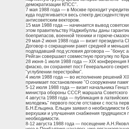
демократизации КПСС".
7 мая 1988 года — в Москве проходит учредите
куда подтягивается весь спектр диссидентству
антисоветским вектором.
15 мая 1988 года — начинается вывод советски
этом правительству Наджибуллы даны гарантии
боеприпасов, военной техники и горюче-смазо
29 мая-2 июня 1988 года — визит президента 
Договор о сокращении ракет средней и меньшей
подпадавший под условия договора — "бонус а
Рейган совершают совместную прогулку по Кра
28 июня-1 июля 1988 года — XIX конференция 
фиаско, он сохраняет пост Генерального секре
"углублении перестройки".
4 июля 1988 года — во исполнение решений X
принимает постановление "О сооружении памят
5-12 июля 1988 года — визит начальника Генш
министра обороны СССР, маршала Советского
4 августа 1988 года — публикация в латвийских
молодежь" первого после отставки с поста пе
Б.Н.Ельцина. Ельцин заявил о необходимости 
верхушки и улучшения снабжения трудящихся 
необходимости.
8-12 августа 1988 года — посещение А.Н.Яков
чего в Прибалтике началось уже организованно