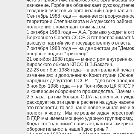
движение. Горбачев обзванивает руководителей
создания "массовых организаций национально-
Сентябрь 1988 года — начинается вооруженное
территории Степанакерта и Агдамского района
положение с комендантским часом.
1 октября 1988 года — А.А.Громыко уходит в о
Верховного Совета СССР. Этот пост занимает М
высшую партийную и государственную власть.
7 октября 1988 года — на демонстрации "Демо
впервые поднят "триколор".
21 октября 1988 года — министром внутренних
Кировского обкома КПСС В.В.Бакатин.
22-23 октября 1988 года— в центральной печат
изменениях и дополнениях Конституции (Основ
народных депутатов СССР — "для всенародног
3 ноября 1988 года — на Политбюро ЦК КПСС 
и конверсии оборонного производства. "Зачем 
2,5 раза тратим больше США на военные нужды, 
расходует на эти цели в расчете на душу насе
это гласности, то всё наше новое мышление и
полетят к черту... Мы не решим задач перестройк
В ГДР мы имеем мощную ударную группировку, 
Когда это "над ними" нависает, как они, америк
оборонительность нашей доктрины?.."