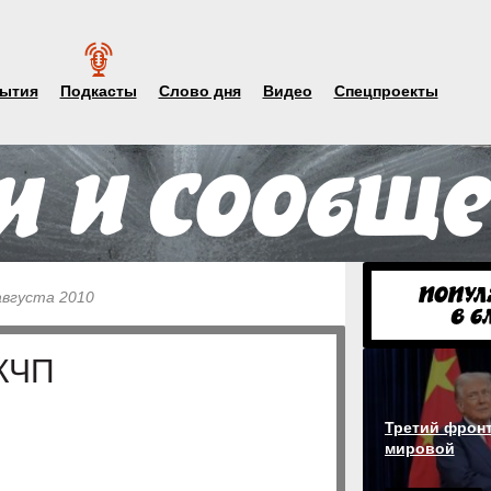
ытия
Подкасты
Слово дня
Видео
Спецпроекты
августа 2010
КЧП
Третий фронт
мировой