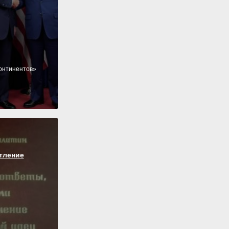
онтинентов»
тление