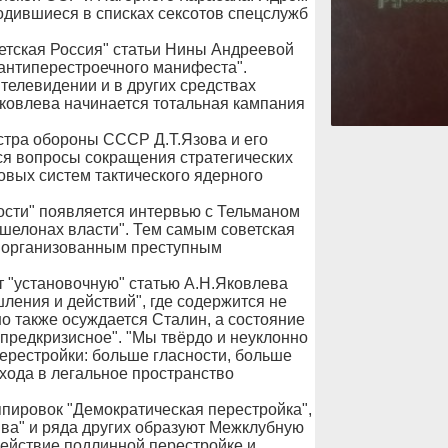
одившиеся в списках сексотов спецслужб
ветская Россия" статьи Нины Андреевой
 антиперестроечного манифеста".
телевидении и в других средствах
ковлева начинается тотальная кампания
стра обороны СССР Д.Т.Язова и его
ся вопросы сокращения стратегических
овых систем тактического ядерного
вости" появляется интервью с Тельманом
эшелонах власти". Тем самым советская
на организованным преступным
т "установочную" статью А.Н.Яковлева
ения и действий", где содержится не
но также осуждается Сталин, а состояние
"предкризисное". "Мы твёрдо и неуклонно
рестройки: больше гласности, больше
хода в легальное пространство
пировок "Демократическая перестройка",
ива" и ряда других образуют Межклубную
действие подлинной перестройке и