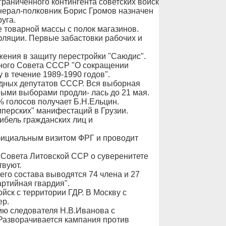
раниченного контингента советских войск
нерал-полковник Борис Громов назначен
уга.
 товарной массы с полок магазинов.
фляции. Первые забастовки рабочих и
жения в защиту перестройки "Саюдис".
вного Совета СССР "О сокращении
в течение 1989-1990 годов".
одных депутатов СССР. Вся выборная
ыми выборами продли- лась до 21 мая.
% голосов получает Б.Н.Ельцин.
мперских" манифестаций в Грузии.
гибель гражданских лиц и
фициальным визитом ФРГ и проводит
 Совета Литовской ССР о суверенитете
вуют.
го состава выводятся 74 члена и 27
артийная гвардия".
йск с территории ГДР. В Москву с
ер.
ию следователя Н.В.Иванова с
 Разворачивается кампания против