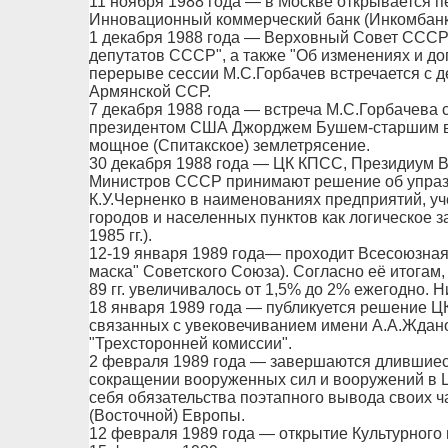
11 ноября 1988 года — в Москве открывается п
Инновационный коммерческий банк (Инкомбанк
1 декабря 1988 года — Верховный Совет СССР
депутатов СССР", а также "Об изменениях и д
перерыве сессии М.С.Горбачев встречается с 
Армянской ССР.
7 декабря 1988 года — встреча М.С.Горбачева 
президентом США Джорджем Бушем-старшим в 
мощное (Спитакское) землетрясение.
30 декабря 1988 года — ЦК КПСС, Президиум 
Министров СССР принимают решение об упраз
К.У.Черненко в наименованиях предприятий, уч
городов и населенных пунктов как логическое з
1985 гг.).
12-19 января 1989 года— проходит Всесоюзная
маска" Советского Союза). Согласно её итогам,
89 гг. увеличивалось от 1,5% до 2% ежегодно. 
18 января 1989 года — публикуется решение Ц
связанных с увековечиванием имени А.А.Ждан
"Трехсторонней комиссии".
2 февраля 1989 года — завершаются длившиес
сокращении вооруженных сил и вооружений в 
себя обязательства поэтапного вывода своих ч
(Восточной) Европы.
12 февраля 1989 года — открытие Культурного 