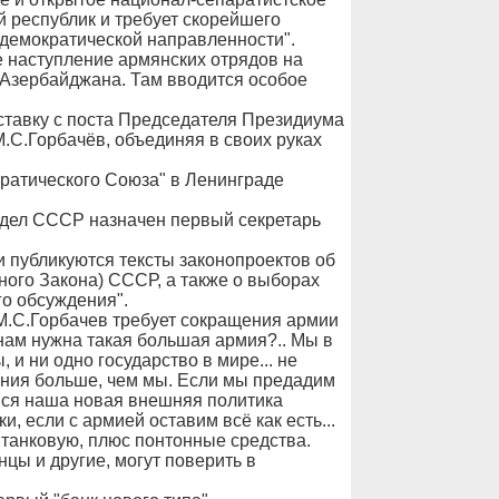
 республик и требует скорейшего
демократической направленности".
 наступление армянских отрядов на
 Азербайджана. Там вводится особое
тставку с поста Председателя Президиума
.С.Горбачёв, объединяя в своих руках
кратического Союза" в Ленинграде
 дел СССР назначен первый секретарь
и публикуются тексты законопроектов об
ного Закона) СССР, а также о выборах
о обсуждения".
М.С.Горбачев требует сокращения армии
нам нужна такая большая армия?.. Мы в
и ни одно государство в мире... не
ления больше, чем мы. Если мы предадим
 вся наша новая внешняя политика
и, если с армией оставим всё как есть...
танковую, плюс понтонные средства.
анцы и другие, могут поверить в