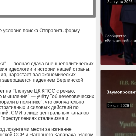
3 августа 2026
е условия поиска Отправить форму
Cообщество
«Великая война к
йки" — полная сдача внешнеполитических
зия идеологии и истории нашей страны,
я, нарастает вал экономических
ап завершается падением Берлинской
.
ет на Пленуме ЦК КПСС с речью,
Заумопросве
го мышления" — учёту "общечеловеческих
орали в политике", что окончательно
9 июля 2026
стративных и силовых действий по
ений. СМИ в лице центральных каналов
"преступлениях сталинизма и
од лозунгами мести за изгнание
нской ССР и Нагорного Карабаха. Ядром