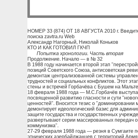
НОМЕР 33 (874) ОТ 18 АВГУСТА 2010 г. Введит
поиска zavtra.ru Web
Александр Нагорный, Николай Коньков
КТО И КАК ГОТОВИЛ ГКЧП
Попытка хронологии. Часть вторая
Продолжение. Начало — в № 32
В 1988 году начинается второй этап "перестро
позиций Советского Союза, антисоветская реви
демонтаж централизованной системы управлени
трудностей и социальных конфликтов. Этот эт
стены и встречей Горбачёва с Бушем на Мальте
18 февраля 1988 года — М.С.Горбачёв выступа
посвященной развитию гласности и сути "ново
ценностей". Вносится тезис о "доминировании м
демонтирует идеологический базис для админи
защите государства и государственных учрежд
развертывают серии массированных передач о 
коммунизма".
27-29 февраля 1988 года — резня в Сумгаите п
этнических азербайджанцев с территорий Армя