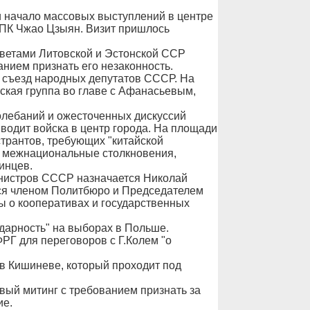
и начало массовых выступлений в центре
КПК Чжао Цзыян. Визит пришлось
ветами Литовской и Эстонской ССР
анием признать его незаконность.
I съезд народных депутатов СССР. На
кая группа во главе с Афанасьевым,
олебаний и ожесточенных дискуссий
водит войска в центр города. На площади
трантов, требующих "китайской
т межнациональные столкновения,
инцев.
нистров СССР назначается Николай
лся членом Политбюро и Председателем
ы о кооперативах и государственных
дарность" на выборах в Польше.
РГ для переговоров с Г.Колем "о
в Кишиневе, который проходит под
вый митинг с требованием признать за
ие.