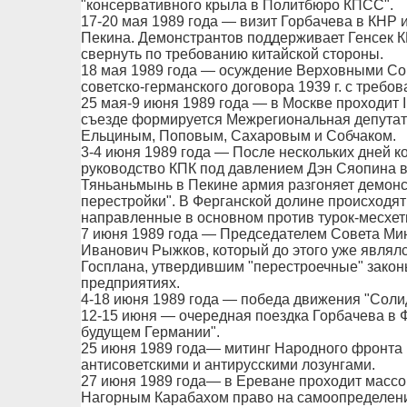
"консервативного крыла в Политбюро КПСС".
17-20 мая 1989 года — визит Горбачева в КНР 
Пекина. Демонстрантов поддерживает Генсек 
свернуть по требованию китайской стороны.
18 мая 1989 года — осуждение Верховными Со
советско-германского договора 1939 г. с требов
25 мая-9 июня 1989 года — в Москве проходит 
съезде формируется Межрегиональная депутатс
Ельциным, Поповым, Сахаровым и Собчаком.
3-4 июня 1989 года — После нескольких дней к
руководство КПК под давлением Дэн Сяопина в
Тяньаньмынь в Пекине армия разгоняет демонс
перестройки". В Ферганской долине происходя
направленные в основном против турок-месхет
7 июня 1989 года — Председателем Совета Ми
Иванович Рыжков, который до этого уже явля
Госплана, утвердившим "перестроечные" закон
предприятиях.
4-18 июня 1989 года — победа движения "Соли
12-15 июня — очередная поездка Горбачева в Ф
будущем Германии".
25 июня 1989 года— митинг Народного фронта 
антисоветскими и антирусскими лозунгами.
27 июня 1989 года— в Ереване проходит массо
Нагорным Карабахом право на самоопределен