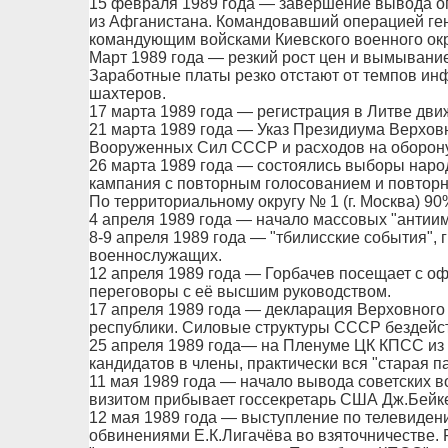
15 февраля 1989 года — завершение вывода ог
из Афганистана. Командовавший операцией ге
командующим войсками Киевского военного окр
Март 1989 года — резкий рост цен и вымывание
Заработные платы резко отстают от темпов ин
шахтеров.
17 марта 1989 года — регистрация в Литве дви
21 марта 1989 года — Указ Президиума Верхо
Вооруженных Сил СССР и расходов на оборону 
26 марта 1989 года — состоялись выборы нар
кампания с повторным голосованием и повторн
По территориальному округу № 1 (г. Москва) 90
4 апреля 1989 года — начало массовых "антии
8-9 апреля 1989 года — "тбилисские события", 
военнослужащих.
12 апреля 1989 года — Горбачев посещает с о
переговоры с её высшим руководством.
17 апреля 1989 года — декларация Верховного
республики. Силовые структуры СССР бездейст
25 апреля 1989 года— на Пленуме ЦК КПСС из е
кандидатов в члены, практически вся "старая п
11 мая 1989 года — начало вывода советских во
визитом прибывает госсекретарь США Дж.Бейк
12 мая 1989 года — выступление по телевиден
обвинениями Е.К.Лигачёва во взяточничестве.