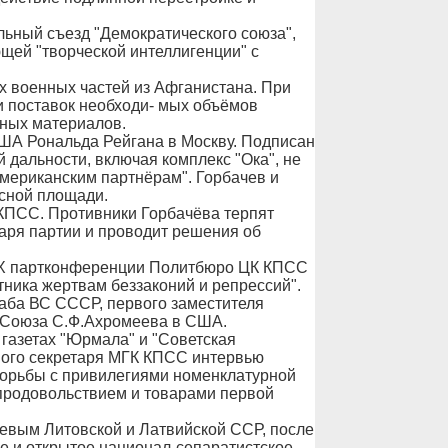
льный съезд "Демократического союза",
ющей "творческой интеллигенции" с
х военных частей из Афганистана. При
 поставок необходи- мых объёмов
чных материалов.
США Рональда Рейгана в Москву. Подписан
 дальности, включая комплекс "Ока", не
мериканским партнёрам". Горбачев и
сной площади.
КПСС. Противники Горбачёва терпят
таря партии и проводит решения об
IX партконференции Политбюро ЦК КПСС
ника жертвам беззаконий и репрессий".
таба ВС СССР, первого заместителя
 Союза С.Ф.Ахромеева в США.
 газетах "Юрмала" и "Советская
рвого секретаря МГК КПСС интервью
борьбы с привилегиями номенклатурной
продовольствием и товарами первой
левым Литовской и Латвийской ССР, после
е и открытое национал-сепаратистское