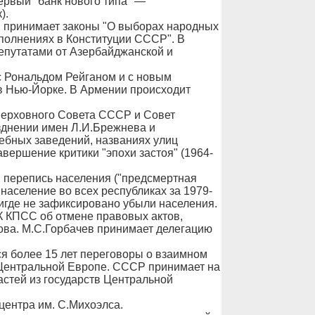
ервый "банк нового типа" —
).
 принимает законы "О выборах народных
ополнениях в Конституции СССР". В
депутатами от Азербайджанской и
с Рональдом Рейганом и с новым
Нью-Йорке. В Армении происходит
Верховного Совета СССР и Совет
днении имен Л.И.Брежнева и
ебных заведений, названиях улиц
авершение критики "эпохи застоя" (1964-
 перепись населения ("предсмертная
 население во всех республиках за 1979-
Нигде не зафиксировано убыли населения.
К КПСС об отмене правовых актов,
ова. М.С.Горбачев принимает делегацию
я более 15 лет переговоры о взаимном
Центральной Европе. СССР принимает на
астей из государств Центральной
центра им. С.Михоэлса.