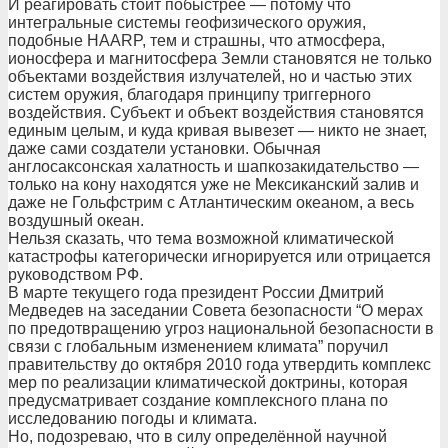
И реагировать стоит побыстрее — потому что
интегральные системы геофизического оружия,
подобные HAARP, тем и страшны, что атмосфера,
ионосфера и магнитосфера Земли становятся не только
объектами воздействия излучателей, но и частью этих
систем оружия, благодаря принципу триггерного
воздействия. Субъект и объект воздействия становятся
единым целым, и куда кривая вывезет — никто не знает,
даже сами создатели установки. Обычная
англосаксонская халатность и шапкозакидательство —
только на кону находятся уже не Мексиканский залив и
даже не Гольфстрим с Атлантическим океаном, а весь
воздушный океан.
Нельзя сказать, что тема возможной климатической
катастрофы категорически игнорируется или отрицается
руководством РФ.
В марте текущего года президент России Дмитрий
Медведев на заседании Совета безопасности “О мерах
по предотвращению угроз национальной безопасности в
связи с глобальным изменением климата” поручил
правительству до октября 2010 года утвердить комплекс
мер по реализации климатической доктрины, которая
предусматривает создание комплексного плана по
исследованию погоды и климата.
Но, подозреваю, что в силу определённой научной