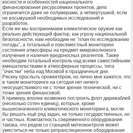
косности и особенностей национального
финансирования ресурсоёмких проектов, дело
ограничится даже не полумерами, а четвертушкой, если
не восьмушкой необходимых исследований и
разработок.
Если же мы воспринимаем климатическое оружие как
реально действующий фактор, как угрозу национальной
безопасности, нам необходим не "план по исследованию
погоды", а тотальный и повсеместный мониторинг
состояния атмосферы на предмет микроволнового
излучения и наличия вредоносных реагентов. Также
необходим тотальный контроль над всеми самостийными
вмешательствами в атмосферные процессы, типа
"очистки" неба над Москвой в праздничные дни.
Рискну прослыть прожектёром, но лично мне кажется, что
в таком мониторинге на сегодня нет ничего
неосуществимого ни с точки зрения технической, ни с
точки зрения финансовой.
К примеру, вполне возможно построить флот дирижаблей
(несколько сотен единиц), которые, кроме
вышеозначенного климатического мониторинга, могли
бы решать ещё ряд задач, не только государственных, но
и частных. Компактность современного оборудования
такова, что рядом со станцией метеоконтроля может
уместиться не только ретрансляционное оборудование