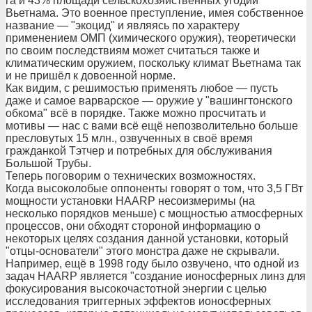
га и 43% площади сельскохозяйственных угодий
Вьетнама. Это военное преступление, имея собственное
название — "экоцид" и являясь по характеру
применением ОМП (химического оружия), теоретически
по своим последствиям может считаться также и
климатическим оружием, поскольку климат Вьетнама так
и не пришёл к довоенной норме.
Как видим, с решимостью применять любое — пусть
даже и самое варварское — оружие у "вашингтонского
обкома" всё в порядке. Также можно просчитать и
мотивы — нас с вами всё ещё непозволительно больше
пресловутых 15 млн., озвученных в своё время
гражданкой Тэтчер и потребных для обслуживания
Большой Трубы.
Теперь поговорим о технических возможностях.
Когда высоколобые оппоненты говорят о том, что 3,5 ГВт
мощности установки HAARP несоизмеримы (на
несколько порядков меньше) с мощностью атмосферных
процессов, они обходят стороной информацию о
некоторых целях создания данной установки, который
"отцы-основатели" этого монстра даже не скрывали.
Например, ещё в 1998 году было озвучено, что одной из
задач HAARP является "создание ионосферных линз для
фокусирования высокочастотной энергии с целью
исследования триггерных эффектов ионосферных