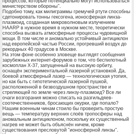
процессов, которые потенциально могут использоваться
министерством обороны".
Подобно тому, как милиграммы гремучей ртути способны
сдетонировать тонны гексогена, ионосферная линза-
плазмоид, созданная микроволновым излучением
HAARP в нужное время в нужном месте, теоретически
способна вызвать атмосферные процессы чудовищной
мощи. В том числе и аномально устойчивый антициклон
над европейской частью России, прогревший воздух до
рекордных 40 градусов в Москве.
На этом фоне особенно зловеще выглядят сообщения
зарубежных интернет-форумов о том, что беспилотный
космоплан Х-37, запущенный на высокую орбиту,
оснащён экспериментальной лазерной установкой. Да,
боевой атмосферный лазер — технологическая утопия,
но как быть с гипотетической лазерной пушкой,
расположенной в безвоздушном пространстве и
стреляющей по земле через линзу-плазмоид? Все ли
очаги возгорания можно списать на разгильдяев-
соотечественников, бросающих окурки, где попало?
Нашим военным чинам стоило бы проверить простую
вещь — температуру верхних слоёв тропосферы над
аномальным антициклоном, поскольку их существенный
нагрев не может быть объяснён ничем, кроме
существования пресловутой "ионосферной линзы".