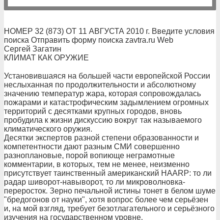
НОМЕР 32 (873) ОТ 11 АВГУСТА 2010 г. Введите условия
поиска Отправить форму поиска zavtra.ru Web
Сергей Загатин
КЛИМАТ КАК ОРУЖИЕ
Установившаяся на большей части европейской России
неслыханная по продолжительности и абсолютному
значению температур жара, которая сопровождалась
пожарами и катастрофическим задымлением огромных
территорий с десятками крупных городов, вновь
пробудила к жизни дискуссию вокруг так называемого
климатического оружия.
Десятки экспертов разной степени образованности и
компетентности дают разным СМИ совершенно
разноплановые, порой вопиюще неграмотные
комментарии, в которых, тем не менее, неизменно
присутствует таинственный американский HAARP: то ли
радар шиворот-навыворот, то ли микроволновка-
переросток. Зерно печальной истины тонет в белом шуме
"бредогонов от науки", хотя вопрос более чем серьёзен
и, на мой взгляд, требует безотлагательного и серьёзного
изучения на государственном уровне.