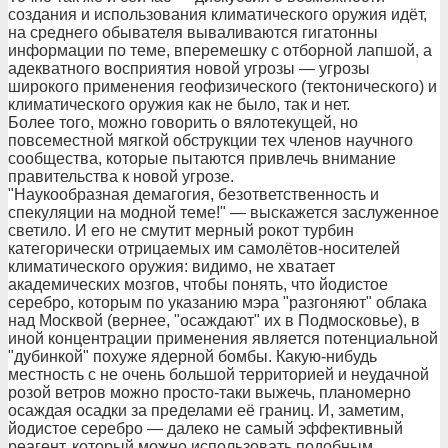
создания и использования климатического оружия идёт,
на среднего обывателя вываливаются гигатонны
информации по теме, вперемешку с отборной лапшой, а
адекватного восприятия новой угрозы — угрозы
широкого применения геофизического (тектонического) и
климатического оружия как не было, так и нет.
Более того, можно говорить о вялотекущей, но
повсеместной мягкой обструкции тех членов научного
сообщества, которые пытаются привлечь внимание
правительства к новой угрозе.
"Наукообразная демагогия, безответственность и
спекуляции на модной теме!" — выскажется заслуженное
светило. И его не смутит мерный рокот турбин
категорически отрицаемых им самолётов-носителей
климатического оружия: видимо, не хватает
академических мозгов, чтобы понять, что йодистое
серебро, которым по указанию мэра "разгоняют" облака
над Москвой (вернее, "осаждают" их в Подмосковье), в
иной концентрации применения является потенциальной
"дубинкой" похуже ядерной бомбы. Какую-нибудь
местность с не очень большой территорией и неудачной
розой ветров можно просто-таки выжечь, планомерно
осаждая осадки за пределами её границ. И, заметим,
йодистое серебро — далеко не самый эффективный
реагент, который можно использовать подобным