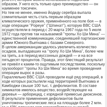
образом. У него есть только одно преимущество — он
наименее токсичен.
Но тем не менее, именно йодиду серебра выпала
сомнительная честь стать первым образцом
климатического оружия, применённого на поле боя — в
ходе операции "Popeye" ("Шпинат"), которую ВВС США
осуществляли в период с 20 марта 1967 года по 5 июля
1972 года против так называемой "тропы Хо Ши Мина" —
единственной коммуникации, соединявшей партизанские
армии Южного Вьетнама с базами Северного.
В целом американцам удалось увеличить количество
осадков, выпадавших на "тропу Хо Ши Мина", более чем
на треть, а в период муссонных дождей — и на все
пятьдесят процентов. Правда, этот блестящий результат
не привёл к каким-то ощутимым последствиям, поскольку
грузооборот "тропы Хо Ши Мина" во время проведения
операции вырос в разы.
Параллельно ВВС США проводили ещё ряд операций, в
ходе которых распылили над территорией Вьетнама и
Камбоджи свыше 100 тыс. т. дефолиантов. В составе
химикатов имелось вещество, воздействующее на
деревья — арборицид, с изрядной примесью диоксинов.
В результате применения дефолиантов были
уничтожены тропические леса на площади более 2 млн.