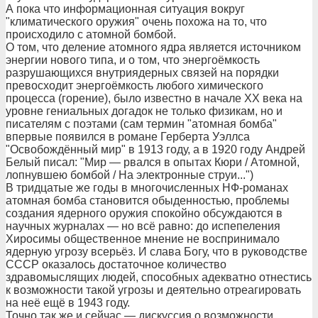
А пока что информационная ситуация вокруг
"климатического оружия" очень похожа на то, что
происходило с атомной бомбой.
О том, что деление атомного ядра является источником
энергии нового типа, и о том, что энергоёмкость
разрушающихся внутриядерных связей на порядки
превосходит энергоёмкость любого химического
процесса (горение), было известно в начале ХХ века на
уровне гениальных догадок не только физикам, но и
писателям с поэтами (сам термин "атомная бомба"
впервые появился в романе Герберта Уэллса
"Освобождённый мир" в 1913 году, а в 1920 году Андрей
Белый писал: "Мир — рвался в опытах Кюри / Атомной,
лопнувшею бомбой / На электронные струи...")
В тридцатые же годы в многочисленных НФ-романах
атомная бомба становится обыденностью, проблемы
создания ядерного оружия спокойно обсуждаются в
научных журналах — но всё равно: до испепеления
Хиросимы общественное мнение не воспринимало
ядерную угрозу всерьёз. И слава Богу, что в руководстве
СССР оказалось достаточное количество
здравомыслящих людей, способных адекватно отнестись
к возможности такой угрозы и деятельно отреагировать
на неё ещё в 1943 году.
Точно так же и сейчас — дискуссия о возможности