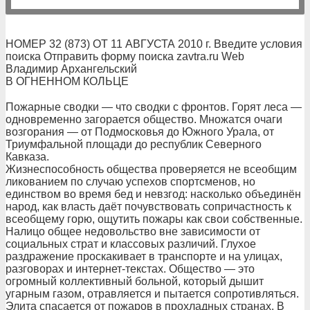
НОМЕР 32 (873) ОТ 11 АВГУСТА 2010 г. Введите условия
поиска Отправить форму поиска zavtra.ru Web
Владимир Архангельский
В ОГНЕННОМ КОЛЬЦЕ
Пожарные сводки — что сводки с фронтов. Горят леса —
одновременно загорается общество. Множатся очаги
возгорания — от Подмосковья до Южного Урала, от
Триумфальной площади до республик Северного
Кавказа.
Жизнеспособность общества проверяется не всеобщим
ликованием по случаю успехов спортсменов, но
единством во время бед и невзгод: насколько объединён
народ, как власть даёт почувствовать сопричастность к
всеобщему горю, ощутить пожары как свои собственные.
Налицо общее недовольство вне зависимости от
социальных страт и классовых различий. Глухое
раздражение проскакивает в транспорте и на улицах,
разговорах и интернет-текстах. Общество — это
огромный коллективный больной, который дышит
угарным газом, отравляется и пытается сопротивляться.
Элита спасается от пожаров в прохладных странах. В