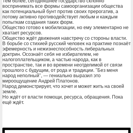
Тем более, сегодняшнее государство склонно
воспринимать все формы самоорганизации общества
как потенциальный бунт против своих прерогатив, а
потому активно противодействует любым и каждым
попыткам создания таких форм.
Общество готово к мобилизации, но ему элементарно не
хватает ресурсов.
Общество ждёт движения навстречу со стороны власти.
В борьбе со стихией русский человек на практике познаёт
эфемерность и нежизнеспособность либеральных
доктрин. Осознаёт себя не избирателем, не
налогоплательщиком, а частью народа, как в
пространстве, так и во времени неотделимой от связи
прошлого с будущим, от рода и традиции. "Без меня
народ неполный", — гениально выразил это
мироощущение Андрей Платонов.
Народ демонстрирует, что хочет и может жить на своей
земле.
Но ждёт от власти помощи, ресурса, обращения. Пока
ещё ждёт.