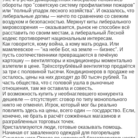
обороты про "советскую систему профилактики пожаров"
или "полный упадок лесного хозяйства". И оказалось, что
либеральные догмы — ничто по сравнению со свежим
воздухом и безопасностью. Меркнут киты либерального
мировоззрения — оказывается, рынок не способен всё
расставить по своим местам, а либеральный Лесной
кодекс противоречит национальным интересам.
Как говорится, кому война, а кому мать родна. Или
мамлеевское — "на небе Бог, на земле — бизнес". И
пусть соотечественники превращаются в печёную
картошку — вентиляторы и кондиционеры моментально
взлетели в цене. Трёхсотрублёвый вентилятор продаётся
за три с половиной тысячи. Кондиционеров в продаже не
осталось, цены на них доходят до 80 тысяч рублей. Та
часть общества, что с головой ушла в рыночные
отношения, там же оставила и совесть.
И возможность купить у необнаглевшего конкурента
дешевле — отсутствует: сговор по типу монопольного
никто не отменял. Игрок, который мог бы реально
повлиять здесь на цены, всего один — государство. Если,
конечно, не брать в расчёт сожжённых магазинов и
разграбленных торговых точек.
Кристаллизуются люди, готовые оказывать помощь.
Начиная от заваленного одеждой для погорельцев