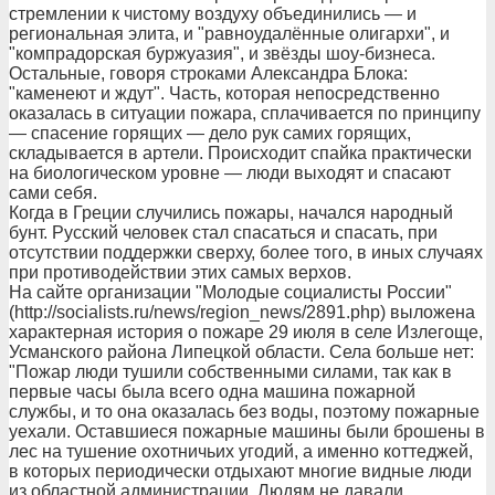
стремлении к чистому воздуху объединились — и
региональная элита, и "равноудалённые олигархи", и
"компрадорская буржуазия", и звёзды шоу-бизнеса.
Остальные, говоря строками Александра Блока:
"каменеют и ждут". Часть, которая непосредственно
оказалась в ситуации пожара, сплачивается по принципу
— спасение горящих — дело рук самих горящих,
складывается в артели. Происходит спайка практически
на биологическом уровне — люди выходят и спасают
сами себя.
Когда в Греции случились пожары, начался народный
бунт. Русский человек стал спасаться и спасать, при
отсутствии поддержки сверху, более того, в иных случаях
при противодействии этих самых верхов.
На сайте организации "Молодые социалисты России"
(http://socialists.ru/news/region_news/2891.php) выложена
характерная история о пожаре 29 июля в селе Излегоще,
Усманского района Липецкой области. Села больше нет:
"Пожар люди тушили собственными силами, так как в
первые часы была всего одна машина пожарной
службы, и то она оказалась без воды, поэтому пожарные
уехали. Оставшиеся пожарные машины были брошены в
лес на тушение охотничьих угодий, а именно коттеджей,
в которых периодически отдыхают многие видные люди
из областной администрации. Людям не давали