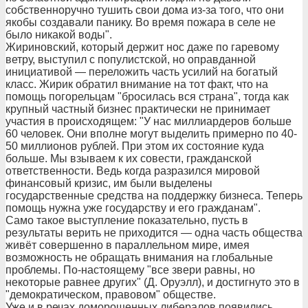
собственноручно тушить свои дома из-за того, что они
якобы создавали панику. Во время пожара в селе не
было никакой воды".
Жириновский, который держит нос даже по гаревому
ветру, выступил с популистской, но оправданной
инициативой — переложить часть усилий на богатый
класс. Жирик обратил внимание на тот факт, что на
помощь погорельцам "бросилась вся страна", тогда как
крупный частный бизнес практически не принимает
участия в происходящем: "У нас миллиардеров больше
60 человек. Они вполне могут выделить примерно по 40-
50 миллионов рублей. При этом их состояние куда
больше. Мы взываем к их совести, гражданской
ответственности. Ведь когда разразился мировой
финансовый кризис, им были выделены
государственные средства на поддержку бизнеса. Теперь
помощь нужна уже государству и его гражданам".
Само такое выступление показательно, пусть в
результаты верить не приходится — одна часть общества
живёт совершенно в параллельном мире, имея
возможность не обращать внимания на глобальные
проблемы. По-настоящему "все звери равны, но
некоторые равнее других" (Д. Оруэлл), и достигнуто это в
"демократическом, правовом" обществе.
Уже и в речах доморощенных либералов появились