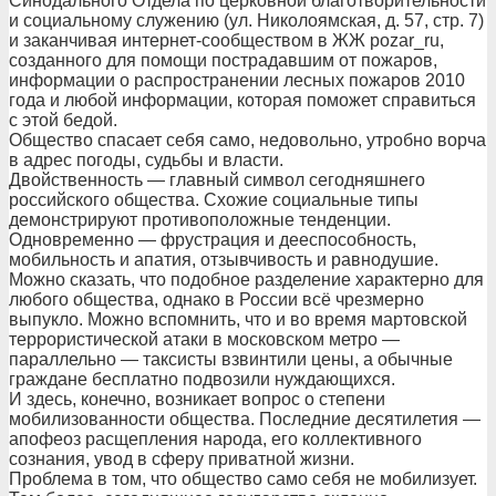
Синодального Отдела по церковной благотворительности
и социальному служению (ул. Николоямская, д. 57, стр. 7)
и заканчивая интернет-сообществом в ЖЖ pozar_ru,
созданного для помощи пострадавшим от пожаров,
информации о распространении лесных пожаров 2010
года и любой информации, которая поможет справиться
с этой бедой.
Общество спасает себя само, недовольно, утробно ворча
в адрес погоды, судьбы и власти.
Двойственность — главный символ сегодняшнего
российского общества. Схожие социальные типы
демонстрируют противоположные тенденции.
Одновременно — фрустрация и дееспособность,
мобильность и апатия, отзывчивость и равнодушие.
Можно сказать, что подобное разделение характерно для
любого общества, однако в России всё чрезмерно
выпукло. Можно вспомнить, что и во время мартовской
террористической атаки в московском метро —
параллельно — таксисты взвинтили цены, а обычные
граждане бесплатно подвозили нуждающихся.
И здесь, конечно, возникает вопрос о степени
мобилизованности общества. Последние десятилетия —
апофеоз расщепления народа, его коллективного
сознания, увод в сферу приватной жизни.
Проблема в том, что общество само себя не мобилизует.