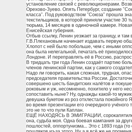
установление связей с революционерами. Воз
Орехово-Зуево. Опять Петербург, создание "С
класса". Под руководством "Союза" прошла зна
текстильщиков, в которой приняли участие 30 т
тюрьма, 14 месяцев в одиночной камере. Новая
Енисейская губерния.
Отбыв ссылку, Ленин уезжает за границу, и там 
Г.В.Плехановым начинает издавать первую обще
Хлопот с ней было побольше, чем с иными опп
она была нелегальной, печатать её приходилось
Лондоне. И переправлять её в Россию, распрос
В тридцать три года Ленин создаёт партию боль
членов ленинской партии, как у самого создател
Надо ли говорить, какая сложная, трудная, опа
председателя правительства России. Достаточн
совершено шесть бандитских налётов и покушен
роковым и уж, несомненно, похитило у него нес
сопоставить ныне? Ну, однажды какой-то мужик 
девушка букетом из роз отхлестала покойного 
во время презентации его очередного учёного т
это не то что пули Каплан.
ЕЩЁ НАХОДЯСЬ В ЭМИГРАЦИИ, сорокапятилетн
она, судьба моя. Одна боевая кампания за друг
пошлостей, оппортунизма... Это с 1893 года (то е
пошляков из-за этого. Ну а я всё же не промен