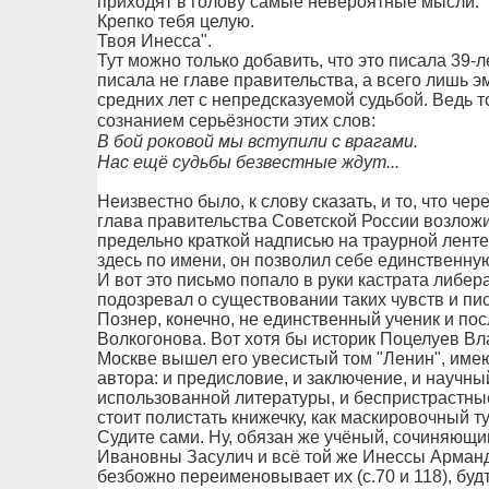
приходят в голову самые невероятные мысли.
Крепко тебя целую.
Твоя Инесса".
Тут можно только добавить, что это писала 39-л
писала не главе правительства, а всего лишь эм
средних лет с непредсказуемой судьбой. Ведь 
сознанием серьёзности этих слов:
В бой роковой мы вступили с врагами.
Нас ещё судьбы безвестные ждут...
Неизвестно было, к слову сказать, и то, что чере
глава правительства Советской России возложи
предельно краткой надписью на траурной ленте
здесь по имени, он позволил себе единственную
И вот это письмо попало в руки кастрата либера
подозревал о существовании таких чувств и пи
Познер, конечно, не единственный ученик и по
Волкогонова. Вот хотя бы историк Поцелуев Вл
Москве вышел его увесистый том "Ленин", име
автора: и предисловие, и заключение, и научны
использованной литературы, и беспристрастные 
стоит полистать книжечку, как маскировочный т
Судите сами. Ну, обязан же учёный, сочиняющи
Ивановны Засулич и всё той же Инессы Арманд?
безбожно переименовывает их (с.70 и 118), буд