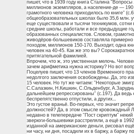
пишет, что в 1939 году книга Сталина "Вопросы
миллионов экземпляров, а население-де — 190 
грамотного человека приходилось по книге" (с.6)
общеобразовательных школах было 35,6 млн. уч
еще существовали и тысячи техникумов, сотни в
средние школы, работали и все предыдущие го
образованных специалистов. Словом, грамотно
живодёров-большевиков составляла примерно 90
походом, миллионов 150-170. Выходит, одна кни
человек на 40-45. Как же это вы? Сорокакратно
притягательной фамилией.
Впрочем, что ж, это умственная мелочь. Челове
зачем арифметика нужна историку? Но вот вопр
Поцелуев пишет, что 13 членов Временного пр
недолгого заключения освобождены. Да, это изв
15 человек. Но тут же читаем: "Некоторые эми
С.Салазкин, Н.Кишкин, С.Ольденбург, А.Зарудн
дальнейшем репрессированы" (с.197). Да ведь 
беспрепятственно отпустили, а других...
Это густое враньё. Во-первых, что значит реп
должностей? Да, в этом смысле кровожадный Л
недавно в телепередаче "Пост скриптум" некий
зверюги-большевики расстреляли, а ещё в 1992 
изданной на американские деньги, рисовал ещ
ни часу, ни дня, посадили их в баржу, а баржу п