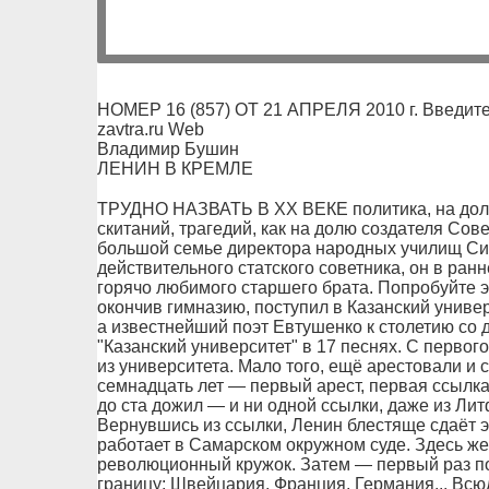
НОМЕР 16 (857) ОТ 21 АПРЕЛЯ 2010 г. Введите
zavtra.ru Web
Владимир Бушин
ЛЕНИН В КРЕМЛЕ
ТРУДНО НАЗВАТЬ В ХХ ВЕКЕ политика, на долю
скитаний, трагедий, как на долю создателя Сов
большой семье директора народных училищ Си
действительного статского советника, он в ран
горячо любимого старшего брата. Попробуйте э
окончив гимназию, поступил в Казанский универ
а известнейший поэт Евтушенко к столетию со 
"Казанский университет" в 17 песнях. С первог
из университета. Мало того, ещё арестовали и 
семнадцать лет — первый арест, первая ссылка
до ста дожил — и ни одной ссылки, даже из Ли
Вернувшись из ссылки, Ленин блестяще сдаёт э
работает в Самарском окружном суде. Здесь же
революционный кружок. Затем — первый раз по
границу: Швейцария, Франция, Германия... Всю