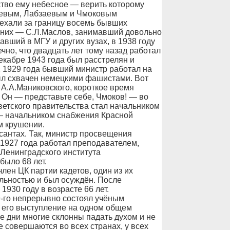
тво ему небесное — верить которому
уевым, Лабзаевым и Чмоковым
уехали за границу восемь бывших
з них — С.Л.Маслов, занимавший довольно
вший в МГУ и других вузах, в 1938 году
ечно, что двадцать лет тому назад работал
екабре 1943 года был расстрелян и
с 1929 года бывший министр работал на
был схвачен немецкими фашистами. Вот
а А.А.Маниковского, короткое время
 Он — представьте себе, Чмоков! — во
етского правительства стал начальником
— начальником снабжения Красной
м крушении.
ссантах. Так, министр просвещения
 1927 года работал преподавателем,
 Ленинградского института
было 68 лет.
лен ЦК партии кадетов, один из их
льностью и был осуждён. После
930 году в возрасте 66 лет.
9-го непрерывно состоял учёным
 его выступление на одном общем
е дни многие склонны падать духом и не
 совершаются во всех странах, у всех