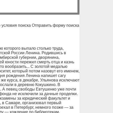
 условия поиска Отправить форму поиска
 которого выпало столько труда,
етской России Ленина. Родившись в
мбирской губернии, дворянина,
ней юности пережил смерть отца и казнь
то вообразить... С золотой медалью
ситет, который потом назовут его именем,
дня рождения Ленина напишет сагу
о же курса, в декабре, Ульянова исключают
сослали в деревню Кокушкино. В
. А певец свободы Евтушенко уже почти
тфонда не исключили за дачные проделки.
кзамены за юридический факультет и
, в Самаре, организовал первый
ехал в Петербург, немного позже — за
ду — хождение по библиотекам,