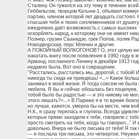
Сталину. Он тужился на эту тему в течение всей
Геббельсом, творцом Катыни-1, объявил комму
партию, членом которой лет двадцать состоял. Н
спасшая тебя и твоих соплеменников от душегу
ежедневно даёт возможность с самых высоких тр
оскорблять народ, к которому они не имеют ник
Познер, грузин Сванидзе, грек Попов, поляк Ра
Новодворская, перс Млечин и другие.
А ПОКОЙНЫЙ ВОЛКОГОНОВ? О, этот целую книгу
накатать книгу после появления в 1992 году в
Арманд, посланного Ленину в декабре 1913 года
недавно была. Вот оно в сокращении.
"Расстались, расстались мы, дорогой, с тобой! И
никогда ты сюда не приедешь! <...> Какое боль
занимал в моей жизни. Я тогда совсем не была в
любила. Я бы и сейчас обошлась без поцелуев, 
тобой было бы радостью — и это никому не мог
этого лишать?<...> В Париже я в то время бояла
но лучше, кажется, умерла бы на месте, чем войт
Н.К., я сразу терялась и глупела. Всегда удивл
которые прямо заходили к тебе, говорили с тобо
просто смотреть на тебя, когда ты говорил..." И 
довольно. Вчера не было письма от тебя! Я так
— я послала три письма, это четвертое. Неужел