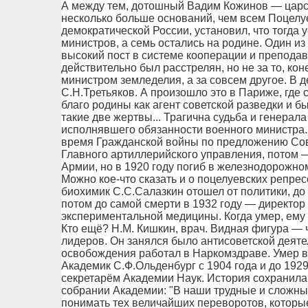
А между тем, дотошный Вадим Кожинов — царс
несколько больше оснований, чем всем Поцел
демократической России, установил, что тогда 
министров, а семь остались на родине. Один и
высокий пост в системе кооперации и преподава
действительно был расстрелян, но не за то, кон
министром земледелия, а за совсем другое. В д
С.Н.Третьяков. А произошло это в Париже, где 
благо родины как агент советской разведки и 
такие две жертвы... Трагична судьба и генерал
исполнявшего обязанности военного министра.
время Гражданской войны по предложению Сов
Главного артиллерийского управления, потом 
Армии, но в 1920 году погиб в железнодорожно
Можно кое-что сказать и о поцелуевских репре
биохимик С.С.Салазкин отошел от политики, до
потом до самой смерти в 1932 году — директор
экспериментальной медицины. Когда умер, ему 
Кто ещё? Н.М. Кишкин, врач. Видная фигура — ч
лидеров. Он занялся было антисоветской деяте
освобождения работал в Наркомздраве. Умер в 1
Академик С.Ф.Ольденбург с 1904 года и до 192
секретарём Академии Наук. История сохранила
собрании Академии: "В наши трудные и сложны
понимать тех величайших переворотов, которые