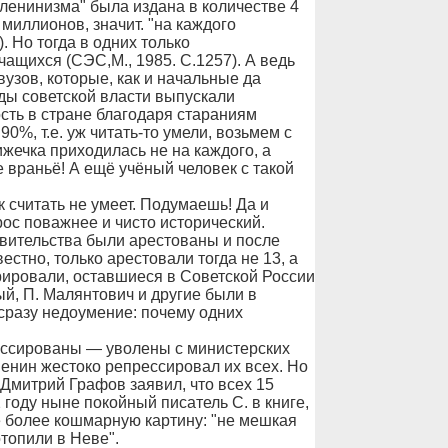
 ленинизма" была издана в количестве 4
миллионов, значит. "на каждого
. Но тогда в одних только
ащихся (СЭС,М., 1985. С.1257). А ведь
узов, которые, как и начальные да
ды советской власти выпускали
сть в стране благодаря стараниям
%, т.е. уж читать-то умели, возьмем с
жечка приходилась не на каждого, а
е враньё! А ещё учёный человек с такой
к считать не умеет. Подумаешь! Да и
ос поважнее и чисто исторический.
авительства были арестованы и после
естно, только арестовали тогда не 13, а
грировали, оставшиеся в Советской России
ый, П. Малянтович и другие были в
сразу недоумение: почему одних
рессированы — уволены с министерских
енин жестоко репрессировал их всех. Но
 Дмитрий Графов заявил, что всех 15
году ныне покойный писатель С. в книге,
ё более кошмарную картину: "не мешкая
отопили в Неве".