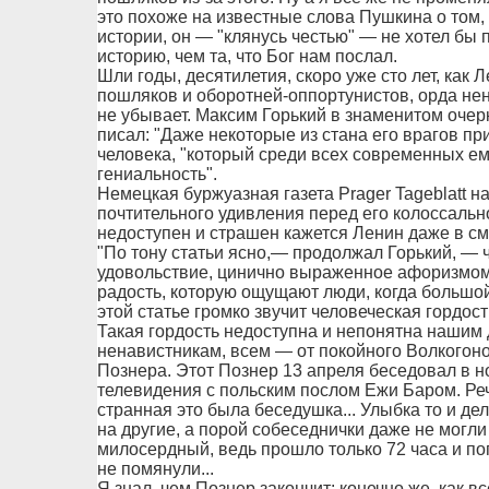
это похоже на известные слова Пушкина о том, 
истории, он — "клянусь честью" — не хотел бы 
историю, чем та, что Бог нам послал.
Шли годы, десятилетия, скоро уже сто лет, как 
пошляков и оборотней-оппортунистов, орда нен
не убывает. Максим Горький в знаменитом очер
писал: "Даже некоторые из стана его врагов пр
человека, "который среди всех современных е
гениальность".
Немецкая буржуазная газета Prager Tageblatt н
почтительного удивления перед его колоссально
недоступен и страшен кажется Ленин даже в см
"По тону статьи ясно,— продолжал Горький, — 
удовольствие, цинично выраженное афоризмом "
радость, которую ощущают люди, когда большой
этой статье громко звучит человеческая гордост
Такая гордость недоступна и непонятна наши
ненавистникам, всем — от покойного Волкого
Познера. Этот Познер 13 апреля беседовал в 
телевидения с польским послом Ежи Баром. Реч
странная это была беседушка... Улыбка то и де
на другие, а порой собеседнички даже не могли
милосердный, ведь прошло только 72 часа и по
не помянули...
Я знал, чем Познер закончит: конечно же, как 