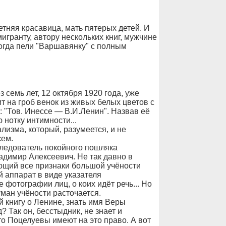
етняя красавица, мать пятерых детей. И
игранту, автору нескольких книг, мужчине
тогда пели "Варшавянку" с полным
з семь лет, 12 октября 1920 года, уже
т на гроб венок из живых белых цветов с
: "Тов. Инессе — В.И.Ленин". Назвав её
 нотку интимности...
лизма, который, разумеется, и не
сем.
следователь покойного пошляка
адимир Алексеевич. Не так давно в
ющий все признаки большой учёности
й аппарат в виде указателя
фотографии лиц, о коих идёт речь... Но
уман учёности расточается.
й книгу о Ленине, знать имя Веры
 Так он, бесстыдник, не знает и
то Поцелуевы имеют на это право. А вот