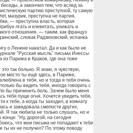
 беседы, а закончил тем, что вслед за
нистическую партию преступной, ту самую
ет, мазурик, преступна не партия,
бки, — преступна власть, которая
ибун лгать и клеветать, унижать и
акого отношения, — таким, как француз
дзинский, словак Радзиховский, испанка
 о Ленине накатал. Да и как было не
 журнале "Русская мысль" письма Инессы
 из Парижа в Краков, где она тоже
 это так больно. Я знаю, я чувствую,
шое место ты ещё здесь, в Париже,
люблена в тебя, но и тогда я тебя очень
только бы видеть тебя, иногда говорить с
ло бы причинить боль. Зачем было меня
сь тебя пуще огня. Хочется увидеть тебя,
и к тебе, а когда ты заходил, в комнату
ялась и завидовала смелости других,
й. Я так любила не только слушать, но и
в конце: "Ну, дорогой, на сегодня
 боюсь, что мои письма не попадают к тебе
и ты их не получил? По этому поводу