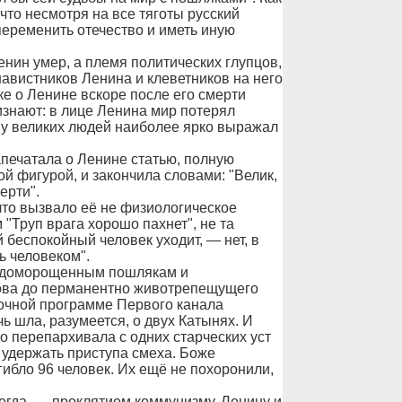
что несмотря на все тяготы русский
переменить отечество и иметь иную
Ленин умер, а племя политических глупцов,
авистников Ленина и клеветников на него
ке о Ленине вскоре после его смерти
изнают: в лице Ленина мир потерял
му великих людей наиболее ярко выражал
апечатала о Ленине статью, полную
й фигурой, и закончила словами: "Велик,
ерти".
что вызвало её не физиологическое
Труп врага хорошо пахнет", не та
 беспокойный человек уходит, — нет, в
ь человеком".
м доморощенным пошлякам и
нова до перманентно животрепещущего
ночной программе Первого канала
ь шла, разумеется, о двух Катынях. И
ло перепархивала с одних cтарческих уст
 удержать приступа смеха. Боже
гибло 96 человек. Их ещё не похоронили,
всегда, — проклятием коммунизму, Ленину и