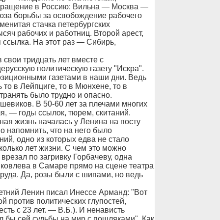
вращение в Россию: Вильна — Москва —
оюза борьбы за освобождение рабочего
менитая стачка петербургских
ысяч рабочих и работниц. Второй арест,
 ссылка. На этот раз — Сибирь,
в свои тридцать лет вместе с
русскую политическую газету "Искра".
озиционными газетами в наши дни. Ведь
 то в Лейпциге, то в Мюнхене, то в
транять было трудно и опасно.
шевиков. В 50-60 лет за плечами многих
я, — годы ссылок, тюрем, скитаний.
сная жизнь началась у Ленина на посту
о напомнить, что на него было
ий, одно из которых едва не стало
колько лет жизни. С чем это можно
врезал по загривку Горбачеву, одна
Яковлева в Самаре прямо на сцене театра
руда. Да, розы были с шипами, но ведь
ий Ленин писал Инессе Арманд: "Вот
ой против политических глупостей,
сть с 23 лет. — В.Б.). И ненависть
ял бы сей судьбы на мир с пошляками". Как