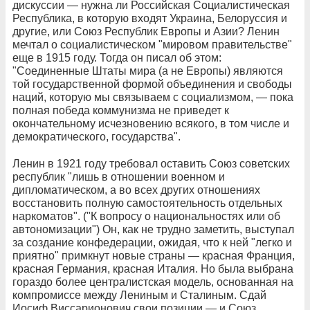
дискуссии — нужна ли Российская Социалистическая
Республика, в которую входят Украина, Белоруссия и
другие, или Союз Республик Европы и Азии? Ленин
мечтал о социалистическом "мировом правительстве"
еще в 1915 году. Тогда он писал об этом:
"Соединенные Штаты мира (а не Европы) являются
той государственной формой объединения и свободы
наций, которую мы связываем с социализмом, — пока
полная победа коммунизма не приведет к
окончательному исчезновению всякого, в том числе и
демократического, государства".
Ленин в 1921 году требовал оставить Союз советских
республик "лишь в отношении военном и
дипломатическом, а во всех других отношениях
восстановить полную самостоятельность отдельных
наркоматов". ("К вопросу о национальностях или об
автономизации") Он, как не трудно заметить, выступал
за создание конфедерации, ожидая, что к ней "легко и
приятно" примкнут новые страны — красная Франция,
красная Германия, красная Италия. Но была выбрана
гораздо более централистская модель, основанная на
компромиссе между Лениным и Сталиным. Сдай
Иосиф Виссарионович свои позиции — и Союз