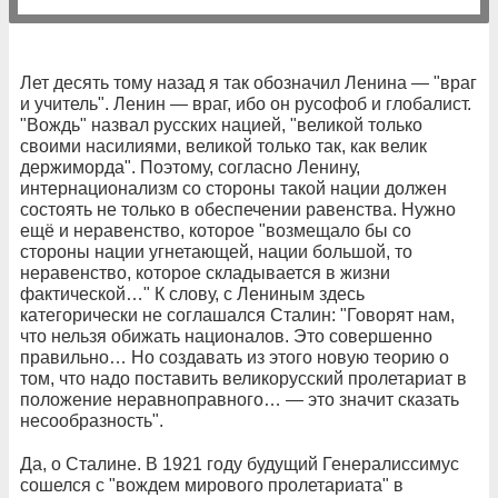
Лет десять тому назад я так обозначил Ленина — "враг
и учитель". Ленин — враг, ибо он русофоб и глобалист.
"Вождь" назвал русских нацией, "великой только
своими насилиями, великой только так, как велик
держиморда". Поэтому, согласно Ленину,
интернационализм со стороны такой нации должен
состоять не только в обеспечении равенства. Нужно
ещё и неравенство, которое "возмещало бы со
стороны нации угнетающей, нации большой, то
неравенство, которое складывается в жизни
фактической…" К слову, с Лениным здесь
категорически не соглашался Сталин: "Говорят нам,
что нельзя обижать националов. Это совершенно
правильно… Но создавать из этого новую теорию о
том, что надо поставить великорусский пролетариат в
положение неравноправного… — это значит сказать
несообразность".
Да, о Сталине. В 1921 году будущий Генералиссимус
сошелся с "вождем мирового пролетариата" в