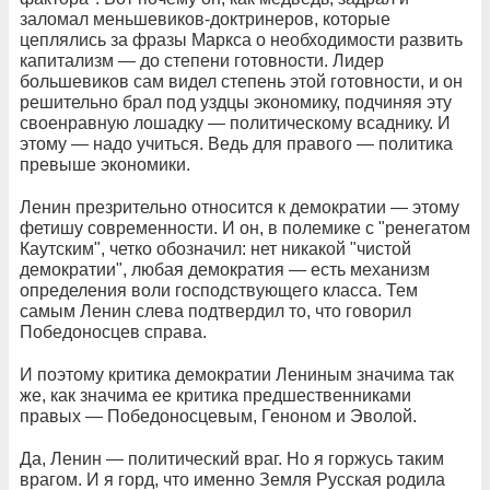
заломал меньшевиков-доктринеров, которые
цеплялись за фразы Маркса о необходимости развить
капитализм — до степени готовности. Лидер
большевиков сам видел степень этой готовности, и он
решительно брал под уздцы экономику, подчиняя эту
своенравную лошадку — политическому всаднику. И
этому — надо учиться. Ведь для правого — политика
превыше экономики.
Ленин презрительно относится к демократии — этому
фетишу современности. И он, в полемике с "ренегатом
Каутским", четко обозначил: нет никакой "чистой
демократии", любая демократия — есть механизм
определения воли господствующего класса. Тем
самым Ленин слева подтвердил то, что говорил
Победоносцев справа.
И поэтому критика демократии Лениным значима так
же, как значима ее критика предшественниками
правых — Победоносцевым, Геноном и Эволой.
Да, Ленин — политический враг. Но я горжусь таким
врагом. И я горд, что именно Земля Русская родила