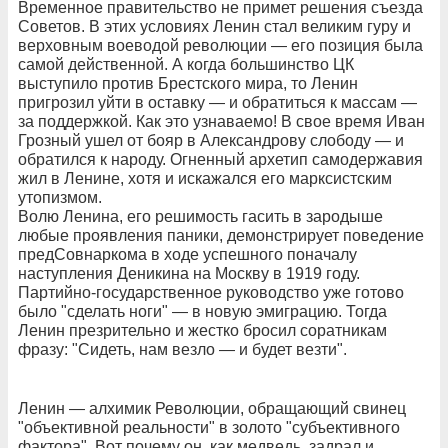
Временное правительство не примет решения съезда
Советов. В этих условиях Ленин стал великим гуру и
верховным воеводой революции — его позиция была
самой действенной. А когда большинство ЦК
выступило против Брестского мира, то Ленин
пригрозил уйти в оставку — и обратиться к массам —
за поддержкой. Как это узнаваемо! В свое время Иван
Грозный ушел от бояр в Александрову слободу — и
обратился к народу. Огненный архетип самодержавия
жил в Ленине, хотя и искажался его марксистским
утопизмом.
Волю Ленина, его решимость гасить в зародыше
любые проявления паники, демонстрирует поведение
предСовнаркома в ходе успешного поначалу
наступления Деникина на Москву в 1919 году.
Партийно-государственное руководство уже готово
было "сделать ноги" — в новую эмиграцию. Тогда
Ленин презрительно и жестко бросил соратникам
фразу: "Сидеть, нам везло — и будет везти".
Ленин — алхимик Революции, обращающий свинец
"объективной реальности" в золото "субъективного
фактора". Вот почему он, как медведь, задрал и