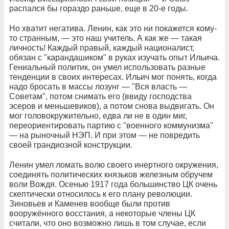
распался бы гораздо раньше, еще в 20-е годы.
Но хватит негатива. Ленин, как это ни покажется кому-
то странным, — это наш учитель. А как же — такая
личность! Каждый правый, каждый националист,
обязан с "карандашиком" в руках изучать опыт Ильича.
Гениальный политик, он умел использовать разные
тенденции в своих интересах. Ильич мог понять, когда
надо бросать в массы лозунг — "Вся власть —
Советам", потом снимать его (ввиду господства
эсеров и меньшевиков), а потом снова выдвигать. Он
мог головокружительно, едва ли не в один миг,
переориентировать партию с "военного коммунизма"
— на рыночный НЭП. И при этом — не повредить
своей грандиозной конструкции.
Ленин умел ломать волю своего инертного окружения,
соединять политических князьков железным обручем
воли Вождя. Осенью 1917 года большинство ЦК очень
скептически относилось к его плану революции.
Зиновьев и Каменев вообще были против
вооружённого восстания, а некоторые члены ЦК
считали, что оно возможно лишь в том случае, если