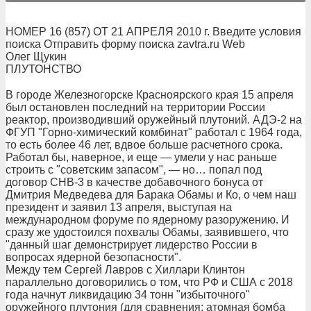
НОМЕР 16 (857) ОТ 21 АПРЕЛЯ 2010 г. Введите условия
поиска Отправить форму поиска zavtra.ru Web
Олег Щукин
ПЛУТОНСТВО
В городе Железногорске Красноярского края 15 апреля
был остановлен последний на территории России
реактор, производивший оружейный плутоний. АДЭ-2 на
ФГУП "Горно-химический комбинат" работал с 1964 года,
то есть более 46 лет, вдвое больше расчетного срока.
Работал бы, наверное, и еще — умели у нас раньше
строить с "советским запасом", — но… попал под
договор СНВ-3 в качестве добавочного бонуса от
Дмитрия Медведева для Барака Обамы и Ко, о чем наш
президент и заявил 13 апреля, выступая на
международном форуме по ядерному разоружению. И
сразу же удостоился похвалы Обамы, заявившего, что
"данный шаг демонстрирует лидерство России в
вопросах ядерной безопасности".
Между тем Сергей Лавров с Хиллари Клинтон
параллельно договорились о том, что РФ и США с 2018
года начнут ликвидацию 34 тонн "избыточного"
оружейного плутония (для сравнения: атомная бомба