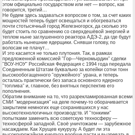
этом официально государством или нет — вопрос, как
говорится, третий…
Не будем здесь задаваться вопросом о том, за счет каких
мощностей теперь будет освещаться и обогреваться
почти стотысячный город Железногорск, да сколько это
будет стоить по сравнению со сверхдешёвой энергией и
теплом ныне заглушенного реактора АДЭ-2, да где будут
работать нынешние ядерщики. Снявши голову, по
волосам не плачут…
И это касается не только плутония. Так, в рамках
предложенной комиссией "Гор—Черномырдин" сделки
"ВОУ-НОУ" Российская Федерация с 1994 года передала
Соединенным Штатам буквально за копейки сотни тонн
высокообогащенного "оружейного" урана, и теперь
осталась практически без запаса основного ядерного
"топлива" и, главное, без внятных перспектив его
пополнения.
Обратим внимание на то, что разрекламированная всеми
СМИ "модернизация" на деле почему-то оборачивается
закрытием немногих еще сохранившихся у нас
высокотехнологичных производств. И "тонкими"
попытками заменить всю советскую техносферу —
техносферой западной. Своё уничтожаем — зарубежное
насаждаем. Как Хрущев кукурузу. А будет ли эта
высокоурожайная кукуруза вообще расти и вызревать в