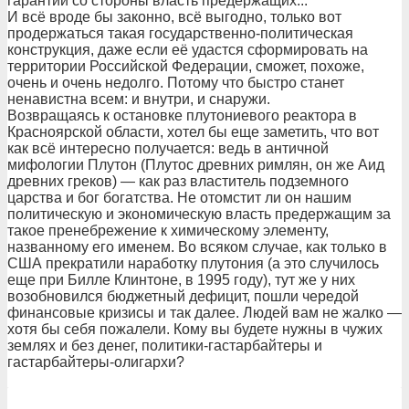
гарантий со стороны власть предержащих...
И всё вроде бы законно, всё выгодно, только вот
продержаться такая государственно-политическая
конструкция, даже если её удастся сформировать на
территории Российской Федерации, сможет, похоже,
очень и очень недолго. Потому что быстро станет
ненавистна всем: и внутри, и снаружи.
Возвращаясь к остановке плутониевого реактора в
Красноярской области, хотел бы еще заметить, что вот
как всё интересно получается: ведь в античной
мифологии Плутон (Плутос древних римлян, он же Аид
древних греков) — как раз властитель подземного
царства и бог богатства. Не отомстит ли он нашим
политическую и экономическую власть предержащим за
такое пренебрежение к химическому элементу,
названному его именем. Во всяком случае, как только в
США прекратили наработку плутония (а это случилось
еще при Билле Клинтоне, в 1995 году), тут же у них
возобновился бюджетный дефицит, пошли чередой
финансовые кризисы и так далее. Людей вам не жалко —
хотя бы себя пожалели. Кому вы будете нужны в чужих
землях и без денег, политики-гастарбайтеры и
гастарбайтеры-олигархи?