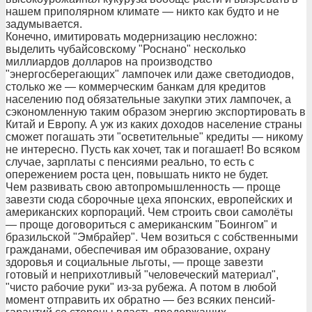
нашем приполярном климате — никто как будто и не
задумывается.
Конечно, имитировать модернизацию несложно:
выделить чубайсовскому "Роснано" несколько
миллиардов долларов на производство
"энергосберегающих" лампочек или даже светодиодов,
столько же — коммерческим банкам для кредитов
населению под обязательные закупки этих лампочек, а
сэкономленную таким образом энергию экспортировать в
Китай и Европу. А уж из каких доходов население страны
сможет погашать эти "осветительные" кредиты — никому
не интересно. Пусть как хочет, так и погашает! Во всяком
случае, зарплаты с пенсиями реально, то есть с
опережением роста цен, повышать никто не будет.
Чем развивать свою автопромышленность — проще
завезти сюда сборочные цеха японских, европейских и
американских корпораций. Чем строить свои самолёты
— проще договориться с американским "Боингом" и
бразильской "Эмбрайер". Чем возиться с собственными
гражданами, обеспечивая им образование, охрану
здоровья и социальные льготы, — проще завезти
готовый и неприхотливый "человеческий материал",
"чисто рабочие руки" из-за рубежа. А потом в любой
момент отправить их обратно — без всяких пенсий-