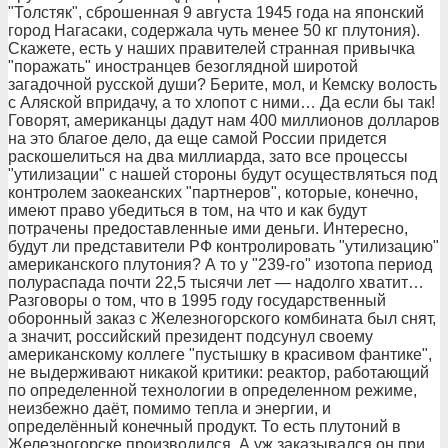
"Толстяк", сброшенная 9 августа 1945 года на японский
город Нагасаки, содержала чуть менее 50 кг плутония).
Скажете, есть у наших правителей странная привычка
"поражать" иностранцев безоглядной широтой
загадочной русской души? Берите, мол, и Кемску волость
с Аляской впридачу, а то хлопот с ними… Да если бы так!
Говорят, американцы дадут нам 400 миллионов долларов
на это благое дело, да еще самой России придется
раскошелиться на два миллиарда, зато все процессы
"утилизации" с нашей стороны будут осуществляться под
контролем заокеанских "партнеров", которые, конечно,
имеют право убедиться в том, на что и как будут
потрачены предоставленные ими деньги. Интересно,
будут ли представители РФ контролировать "утилизацию"
американского плутония? А то у "239-го" изотопа период
полураспада почти 22,5 тысячи лет — надолго хватит…
Разговоры о том, что в 1995 году государственный
оборонный заказ с Железногорского комбината был снят,
а значит, российский президент подсунул своему
американскому коллеге "пустышку в красивом фантике",
не выдерживают никакой критики: реактор, работающий
по определенной технологии в определенном режиме,
неизбежно даёт, помимо тепла и энергии, и
определённый конечный продукт. То есть плутоний в
Железногорске производился. А уж заказывался он при