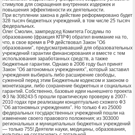
стимулов для сокращения внутренних издержек и
повышения эффективности их деятельности.
При вступлении закона в действие реформировано будет
328 тысяч бюджетных учреждений, в том числе 25 тысяч
федеральных.
Олег Смолин, зампредсед Комитета Госдумы по
образованию (фракция КПРФ) обратил внимание на то,
что, в свое время в РФ действовал Закон "Об
образовании", предусматривавший для образовательных
учреждений гарантии финансирования и вместе с тем
использования заработанных средств, а также
бюджетные гарантии. Однако в 2006 году был принят
Закон "Об автономных учреждениях", который заставил
учреждения выбирать либо расширение свободы,
суженной перед этим Бюджетным кодексом и законом о
монетизации, либо сохранение бюджетных и социальных
гарантий. Собственно, базовые идеи нынешнего проекта
ФЗ № 308243-5 прошли практическую проверку в 2007-
2010 годах при реализации концептуально схожего ФЗ
"Об автономных учреждениях". Но только 4 из 25000
федеральных государственных учреждений пошли на
изменение своего правового положения; из 303000
региональных и муниципальных бюджетных учреждений
— только 755! Деятели науки, медицины, образования,
культуры не согласились с тотальной