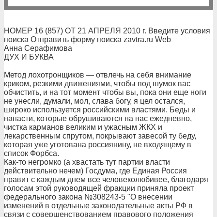
НОМЕР 16 (857) ОТ 21 АПРЕЛЯ 2010 г. Введите условия
поиска Отправить форму поиска zavtra.ru Web
Анна Серафимова
ДУХ И БУКВА
Метод лохотронщиков — отвлечь на себя внимание
криком, резкими движениями, чтобы под шумок вас
обчистить, и на тот момент чтобы вы, пока они еще ноги
не унесли, думали, мол, слава богу, я цел остался,
широко используется российскими властями. Беды и
напасти, которые обрушиваются на нас ежедневно,
чистка карманов великим и ужасным ЖКХ и
лекарственным спрутом, покрывают завесой ту беду,
которая уже уготована россиянину, не входящему в
список Форбса.
Как-то негромко (а хвастать тут партии власти
действительно нечем) Госдума, где Единая Россия
правит с каждым днем все человеколюбивее, благодаря
голосам этой руководящей фракции приняла проект
федерального закона №308243-5 "О внесении
изменений в отдельные законодательные акты РФ в
связи с совершенствованием правового положения