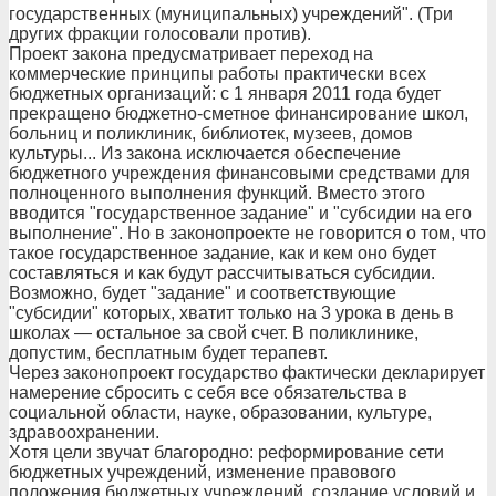
государственных (муниципальных) учреждений". (Три
других фракции голосовали против).
Проект закона предусматривает переход на
коммерческие принципы работы практически всех
бюджетных организаций: с 1 января 2011 года будет
прекращено бюджетно-сметное финансирование школ,
больниц и поликлиник, библиотек, музеев, домов
культуры... Из закона исключается обеспечение
бюджетного учреждения финансовыми средствами для
полноценного выполнения функций. Вместо этого
вводится "государственное задание" и "субсидии на его
выполнение". Но в законопроекте не говорится о том, что
такое государственное задание, как и кем оно будет
составляться и как будут рассчитываться субсидии.
Возможно, будет "задание" и соответствующие
"субсидии" которых, хватит только на 3 урока в день в
школах — остальное за свой счет. В поликлинике,
допустим, бесплатным будет терапевт.
Через законопроект государство фактически декларирует
намерение сбросить с себя все обязательства в
социальной области, науке, образовании, культуре,
здравоохранении.
Хотя цели звучат благородно: реформирование сети
бюджетных учреждений, изменение правового
положения бюджетных учреждений, создание условий и