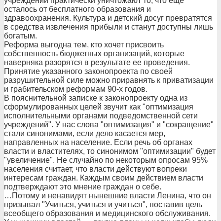
учреждений практически уничтожают то, что еще
осталось от бесплатного образования и
здравоохранения. Культура и детский досуг превратятся
в средства извлечения прибыли и станут доступны лишь
богатым.
Реформа выгодна тем, кто хочет присвоить
собственность бюджетных организаций, которые
наверняка разорятся в результате ее проведения.
Принятие указанного законопроекта по своей
разрушительной силе можно приравнять к приватизации
и грабительском реформам 90-х годов.
В пояснительной записке к законопроекту одна из
сформулированных целей звучит как "оптимизация
исполнительными органами подведомственной сети
учреждений". У нас слова "оптимизация" и "сокращение"
стали синонимами, если дело касается мер,
направленных на население. Если речь об органах
власти и властителях, то синонимом "оптимизации" будет
"увеличение". Не случайно по некоторым опросам 95%
населения считает, что власти действуют вопреки
интересам граждан. Каждым своим действием власти
подтверждают это мнение граждан о себе.
…Потому и ненавидят нынешние власти Ленина, что он
призывал "Учиться, учиться и учиться", поставив цель
всеобщего образования и медицинского обслуживания.