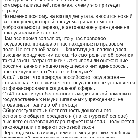
коммерциализацией, понимая, к чему это приведет
страну.
Но именно поэтому, на взгляд депутата, вносится новый
законопроект, который предусматривает вместо
добровольности перевод в автономное учреждение на
принудительной основе.
Нам все время заявляют, что у нас правовое
государство, призывают нас находиться в правовом
поле. Но основной закон— Конституция, являющаяся
высшим юридическим актом. Но смотрели ли её, сочиняя
такой закон, разработчики? Открывали ли обожаюшие
россиян, денно и нощно пекущиеся о них единороссы,
протолкнувшие это "что-то" в Госдуме?
А ст.7 гласит, что природа российского государства —
социальная, что означает, что государство не устраняется
от финансирования социальной сферы.
Ст.41 гарантирует бесплатность медицинской помощи в
государственных и муниципальных учреждениях, не
оговаривая границ этой помощи.
Общедоступность и бесплатность дошкольного,
основного общего, среднего и ( на конкурсной основе)
высшего образования гарантирует нам ст.43. Получается.
законодатели попирают основной закон!
Переводом на самоокупаемость медицинских, учебных