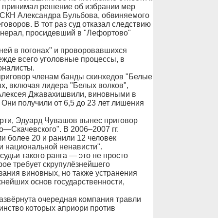
н принимал решение об избрании мер
ФСКН Александра Бульбова, обвиняемого
воров. В тот раз суд отказал следствию
енерал, просидевший в "Лефортово"
ней в погонах" и проворовавшихся
режде всего уголовные процессы, в
оналисты.
приговор членам банды скинхедов "Белые
х, включая лидера "Белых волков",
а Алексея Джавахишвили, виновными в
Они получили от 6,5 до 23 лет лишения
мерти, Эдуард Чувашов вынес приговор
—Скачевского". В 2006–2007 гг.
и более 20 и ранили 12 человек
и национальной ненависти".
удьи такого ранга — это не просто
орое требует скрупулёзнейшего
азания виновных, но также устранения
жнейших основ государственности,
 развёрнута очередная компания травли
нство которых априори против