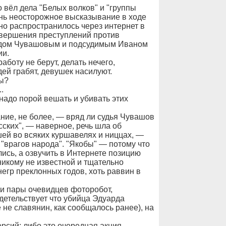
 вёл дела "Белых волков" и "группы
чень неосторожное высказывание в ходе
но распространилось через интернет в
овершения преступлений против
рдом Чувашовым и подсудимым Иваном
ии.
аботу не берут, делать нечего,
ей грабят, девушек насилуют.
ы?
.
 надо порой вешать и убивать этих
ание, не более, — вряд ли судья Чувашов
сских", — наверное, речь шла об
ей во всяких куршавелях и ниццах, —
 "врагов народа". "Якобы" — потому что
ись, а озвучить в Интернете позицию
никому не известной и тщательно
егр преклонных годов, хоть раввин в
 и пары очевидцев фоторобот,
детельствует что убийца Эдуарда
 не славянин, как сообщалось ранее), на
ерсий: либо это очередная акция