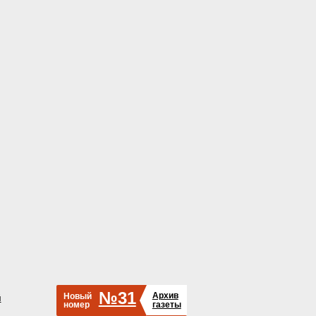
№31
Архив
Новый
й
номер
газеты