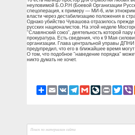
неуловимой Б.О.Р.Н (Боевой Организации Русс
спецоперация, к примеру — МИ-6, или этнокри
власти через дестабилизацию положения в стра
Однако убийство Чувашова отразилось прежде 
русских националистов. На этой неделе Мосгорс
"Славянский союз", деятельность которой пару
прокуратура. Есть сведения, что к 9 Мая силов
организации. Глава центральной управы ДПНИ
предупредил, что его в ближайшее время могут
О том, что подобное "наведение порядка" може
никто думать не хочет.
Ресурс
Email
VK
Telegram
Gmail
LiveJournal
Print
Twitter
V