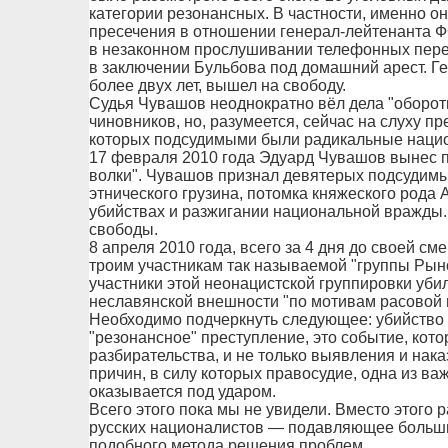
категории резонансных. В частности, именно о
пресечения в отношении генерал-лейтенанта 
в незаконном прослушивании телефонных перего
в заключении Бульбова под домашний арест. Г
более двух лет, вышел на свободу.
Судья Чувашов неоднократно вёл дела "оборот
чиновников, но, разумеется, сейчас на слуху п
которых подсудимыми были радикальные наци
17 февраля 2010 года Эдуард Чувашов вынес 
волки". Чувашов признал девятерых подсудимы
этнического грузина, потомка княжеского род
убийствах и разжигании национальной вражды. 
свободы.
8 апреля 2010 года, всего за 4 дня до своей с
троим участникам так называемой "группы Рыно
участники этой неонацистской группировки убил
неславянской внешности "по мотивам расовой 
Необходимо подчеркнуть следующее: убийство с
"резонансное" преступление, это событие, кот
разбирательства, и не только выявления и нак
причин, в силу которых правосудие, одна из ва
оказывается под ударом.
Всего этого пока мы не увидели. Вместо этого
русских националистов — подавляющее больши
подобного метода решения проблем.