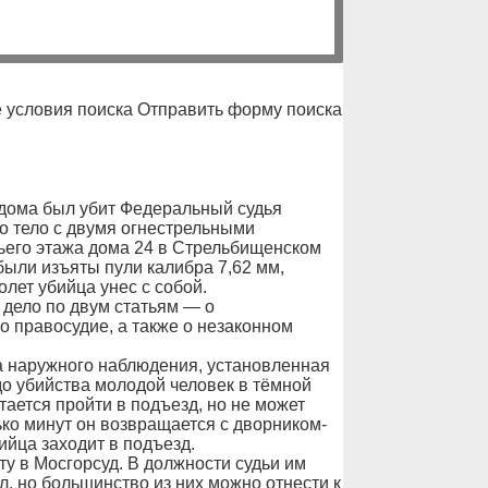
 условия поиска Отправить форму поиска
о дома был убит Федеральный судья
 тело с двумя огнестрельными
ьего этажа дома 24 в Стрельбищенском
ыли изъяты пули калибра 7,62 мм,
лет убийца унес с собой.
 дело по двум статьям — о
о правосудие, а также о незаконном
ра наружного наблюдения, установленная
до убийства молодой человек в тёмной
тается пройти в подъезд, но не может
ько минут он возвращается с дворником-
ийца заходит в подъезд.
у в Мосгорсуд. В должности судьи им
л, но большинство из них можно отнести к