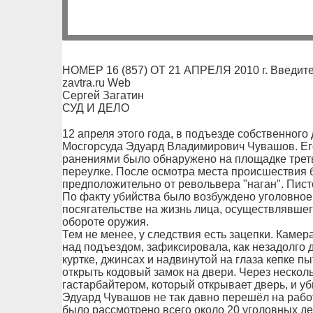
НОМЕР 16 (857) ОТ 21 АПРЕЛЯ 2010 г. Введите
zavtra.ru Web
Сергей Загатин
СУД И ДЕЛО
12 апреля этого года, в подъезде собственног
Мосгорсуда Эдуард Владимирович Чувашов. Его
ранениями было обнаружено на площадке трет
переулке. После осмотра места происшествия б
предположительно от револьвера "наган". Писто
По факту убийства было возбуждено уголовное
посягательстве на жизнь лица, осуществлявшег
обороте оружия.
Тем не менее, у следствия есть зацепки. Каме
над подъездом, зафиксировала, как незадолго 
куртке, джинсах и надвинутой на глаза кепке пы
открыть кодовый замок на двери. Через нескол
гастарбайтером, который открывает дверь, и уб
Эдуард Чувашов не так давно перешёл на работ
было рассмотрено всего около 20 уголовных де