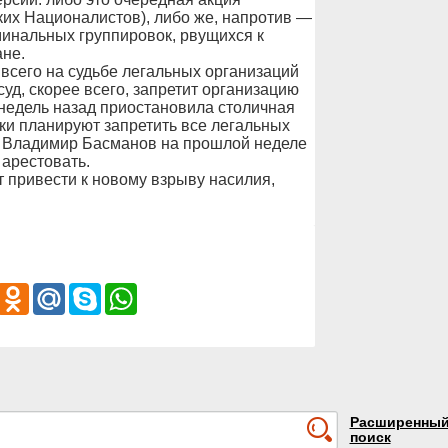
ких Националистов), либо же, напротив —
минальных группировок, рвущихся к
не.
всего на судьбе легальных организаций
уд, скорее всего, запретит организацию
 недель назад приостановила столичная
ики планируют запретить все легальных
 Владимир Басманов на прошлой неделе
 арестовать.
т привести к новому взрыву насилия,
iber
Odnoklassniki
Mail.Ru
Skype
WhatsApp
Расширенны
поиск