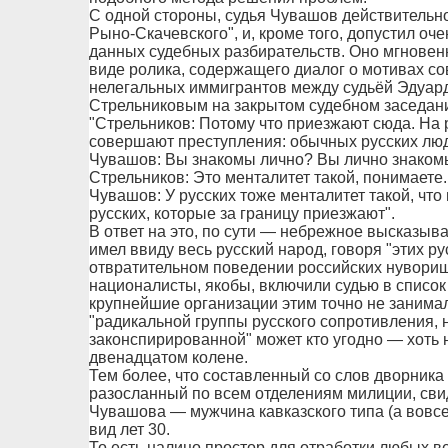
С одной стороны, судья Чувашов действительно
Рыно-Скачевского", и, кроме того, допустил о
данных судебных разбирательств. Оно мгновен
виде ролика, содержащего диалог о мотивах с
нелегальных иммигрантов между судьёй Эдуа
Стрельниковым на закрытом судебном заседан
"Стрельников: Потому что приезжают сюда. На р
совершают преступления: обычных русских люд
Чувашов: Вы знакомы лично? Вы лично знаком
Стрельников: Это менталитет такой, понимаете..
Чувашов: У русских тоже менталитет такой, что
русских, которые за границу приезжают".
В ответ на это, по сути — небрежное высказыв
имел ввиду весь русский народ, говоря "этих ру
отвратительном поведении российских нувориш
националисты, якобы, включили судью в список
крупнейшие организации этим точно не занимал
"радикальной группы русского сопротивления, 
законспирированной" может кто угодно — хоть н
двенадцатом колене.
Тем более, что составленный со слов дворника
разосланный по всем отделениям милиции, сви
Чувашова — мужчина кавказского типа (а вовсе
вид лет 30.
То есть налицо простор для отработки любых в