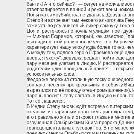
бантик! А что сейчас?" — сетует на молчаливо
ответ запирается в ванной и режет вены ножом
Попытка самоубийства не удалась. Девушка вн
Стёпой и встречает там некоего алкоголика Ге
зажигать во рту анисовый ликёр самбуку, Гена 
Цоя и, растекаясь по ночным улицам, поёт дурн
— Михаил Ефремов, который, как известно, "при
выглядит в этой роли вполне уместно. Впроче
характеризует нашу эпоху куда более точно, че
А между тем, подпев герою Ефремова ещё один
дверь, я ухожу", девушка решает пойти еще дал
пару месяцев улетает в Индию. И растворяется
родителям один прощальный привет — открытку
успокоительных слов.
Фёдор же пережил столичную тоску очередного
сопрано, песенку про креольчика и собачку Виш
выразился по её поводу отец-промышленник). И
парень просит Стёпу слетать в Индию и попыта
Тот соглашается.
В Индии Стёпу вновь ждёт встреча с питерским
океаном, и старинным польским аристократом (
его правильно жить и откроют глаза на многие 
озвученная Ольбрыхским Книга пророка Дании
трансцендентальных тусовок Гоа. В не менее ж
поединок между Ольбрыхским и маленьким худ