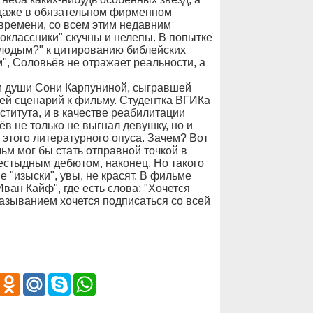
о даже в обязательном фирменном
времени, со всем этим недавним
оклассники" скучны и нелепы. В попытке
олодым?" к цитированию библейских
", Соловьёв не отражает реальности, а
ям души Сони Карпуниной, сыгравшей
ей сценарий к фильму. Студентка ВГИКа
ститута, и в качестве реабилитации
в не только не выгнал девушку, но и
этого литературного опуса. Зачем? Вот
м мог бы стать отправной точкой в
естыдным дебютом, наконец. Но такого
 "изыски", увы, не красят. В фильме
ван Кайф", где есть слова: "Хочется
сказыванием хочется подписаться со всей
iber
Odnoklassniki
Mail.Ru
Skype
WhatsApp