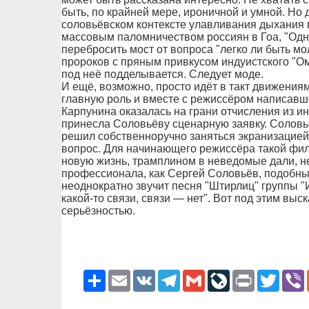
быть, по крайней мере, ироничной и умной. Н
соловьёвском контексте улавливания дыхания 
массовым паломничеством россиян в Гоа, "Одн
перебросить мост от вопроса "легко ли быть м
пророков с пряным привкусом индуистского "Ом
под неё подделывается. Следует моде.
И ещё, возможно, просто идёт в такт движени
главную роль и вместе с режиссёром написавш
Карпунина оказалась на грани отчисления из ин
принесла Соловьёву сценарную заявку. Соловьё
решил собственноручно заняться экранизацией 
вопрос. Для начинающего режиссёра такой филь
новую жизнь, трамплином в неведомые дали, н
профессионала, как Сергей Соловьёв, подобные
неоднократно звучит песня "Штирлиц" группы "И
какой-то связи, связи — нет". Вот под этим вы
серьёзностью.
Ресурс
Email
VK
Telegram
Gmail
LiveJournal
Print
Twitter
V