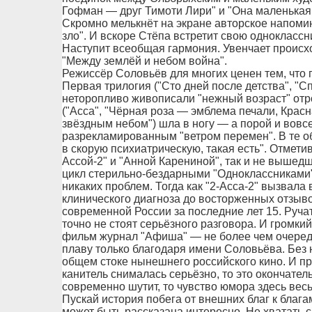
Гофман — друг Тимоти Лири" и "Она маленькая 
Скромно мелькнёт на экране авторское напомин
зло". И вскоре Стёпа встретит свою одноклассн
Наступит всеобщая гармония. Увенчает происх
"Между землёй и небом война".
Режиссёр Соловьёв для многих ценен тем, что
Первая трилогия ("Сто дней после детства", "С
неторопливо живописали "нежный возраст" отро
("Асса", "Чёрная роза — эмблема печали, Крас
звёздным небом") шла в ногу — а порой и вовсе
разрекламированным "ветром перемен". В те об
в скорую психиатрическую, такая есть". Отмет
Ассой-2" и "Анной Карениной", так и не вышед
цикл стерильно-бездарными "Одноклассниками".
никаких проблем. Тогда как "2-Асса-2" вызвал
клинического диагноза до восторженных отзыво
современной России за последние лет 15. Ручат
точно не стоят серьёзного разговора. И громкий
фильм журнал "Афиша" — не более чем очеред
плаву только благодаря имени Соловьёва. Без 
общем стоке нынешнего российского кино. И пр
канитель снималась серьёзно, то это окончате
современно шутит, то чувство юмора здесь вес
Пускай история побега от внешних благ к блага
может быть рассказана интересно. Не хватать с