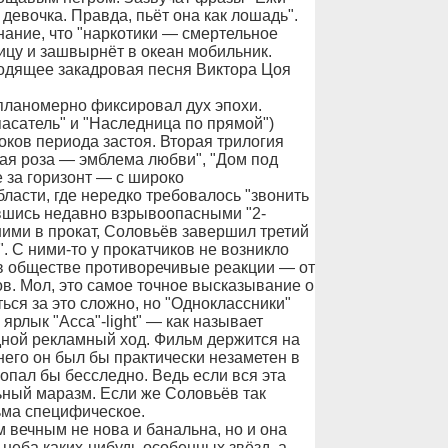
девочка. Правда, пьёт она как лошадь".
ание, что "наркотики — смертельное
ицу и зашвырнёт в океан мобильник.
одящее закадровая песня Виктора Цоя
 планомерно фиксировал дух эпохи.
пасатель" и "Наследница по прямой")
ков периода застоя. Вторая трилогия
ная роза — эмблема любви", "Дом под
 за горизонт — с широко
ласти, где нередко требовалось "звонить
ившись недавно взрывоопасными "2-
шими в прокат, Соловьёв завершил третий
 С ними-то у прокатчиков не возникло
а в обществе противоречивые реакции — от
в. Мол, это самое точное высказывание о
ься за это сложно, но "Одноклассники"
 ярлык "Асса"-light" — как называет
ной рекламный ход. Фильм держится на
него он был бы практически незаметен в
опал бы бесследно. Ведь если вся эта
льный маразм. Если же Соловьёв так
ьма специфическое.
м вечным не нова и банальна, но и она
 неба каких-нибудь особенных звёзд, а