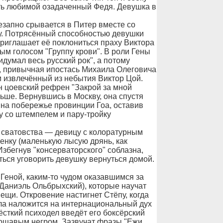
сть любимой озадаченный Федя. Девушка в
.
езапно срывается в Питер вместе со
ну. Потрясённый способностью девушки
приглашает её поклониться праху Виктора
ым голосом "Группу крови". В роли Гены
думал весь русский рок", а потому
м, привычная ипостась Михаила Олеговича
м извлечённый из небытия Виктор Цой.
 цоевский рефрен "Закрой за мной
ьше. Вернувшись в Москву, она спустя
 на побережье провинции Гоа, оставив
 со штемпелем и пару-тройку
 сватовства — девицу с колоратурным
енку (маленькую лысую дрянь, как
збегнув "консерваторского" соблазна,
ться уговорить девушку вернуться домой.
 Геной, каким-то чудом оказавшимся за
Даниэль Ольбрыхский), которые научат
вещи. Откровение настигнет Стёпу, когда
ла наложится на интернациональный дух
ёсткий психодел введёт его боксёрский
ощавым негром. Зазвучат фразы "Ежи