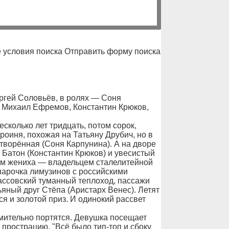
 условия поиска Отправить форму поиска
ргей Соловьёв, в ролях — Соня
, Михаил Ефремов, Константин Крюков,
есколько лет тридцать, потом сорок,
ероиня, похожая на Татьяну Друбич, но в
ворённая (Соня Карпунина). А на дворе
 Батон (Константин Крюков) и увесистый
ом жениха — владельцем сталелитейной
арочка лимузинов с российскими
ассовский туманный теплоход, пассажи
пьяный друг Стёпа (Аристарх Венес). Летят
ся и золотой приз. И одинокий рассвет
емительно портятся. Девушка посещает
прострацию. "Всё было тип-топ и сбоку