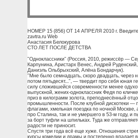
НОМЕР 15 (856) ОТ 14 АПРЕЛЯ 2010 г. Введите
zavtra.ru Web
Анастасия Белокурова
СТО ЛЕТ ПОСЛЕ ДЕТСТВА
"Одноклассники" (Россия, 2010, режиссёр — Се
Карпунина, Аристарх Венес, Андрей Руденский
Даниэль Ольбрыхский, Алёна Бондарчук).
"Мне было семнадцать, скоро двадцать, через н
потом пятьдесят...", — твердит про себя юная г
силу сложившейся современности менее одухот
выпускной, жених-одноклассник Федя по кличке
приз в килограмм золота, преподнесённый отц
промышленности. После клубной дискотеки — п
флагами, хмельная поездка по ночной Москве, 
про Сталина, так и не умершего в 53-м году, и 
за борт туфли на шпильках. Туда же отправляет
радости не приносит.
Спустя три года всё еще хуже. Отношения стр
курсы комедии и драмы и постепенно впадает в 