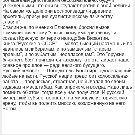
большевики действовали бессознательно, будучи
убежденными, что они выступают против любой религии.
На самом же деле они воспроизводили древние
архетипы, присущие дуалистическому язычеству
славян".
Сталин же, по мнению Елисеева, бросил вызов
коммунистическому "языческому империализму" и
создал Красную империю наподобие Византии.
Книга "Русские в СССР" — молот, бьющий наотмашь и по
чванливым либералам, и по замшелым "старым
правым", и по зубастым "неовласовцам". Это "оружие
ближнего боя" пригодится каждому, кто отстаивает наше
славное прошлое — ради великого будущего.
Русский человек — Победитель. Богатырь, одолевающий
любые напасти. Русской нации предстоит колоссальная
работа — творческая, страстная, небывалая по своим
задачам и масштабам. Как, впрочем, и всегда. Надо лишь
помнить об этом, тогда всё у нас получится. И русский
имперский субъект вернется на мировую историческую
арену, чтобы выполнить миссию, возложенную на него
Богом.