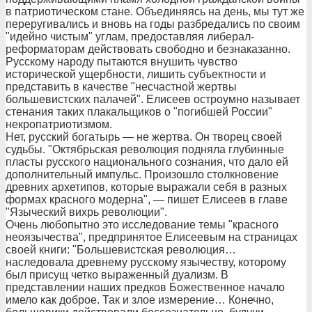
в патриотическом стане. Объединяясь на день, мы тут же
переругивались и вновь на годы разбредались по своим
"идейно чистым" углам, предоставляя либерал-
реформаторам действовать свободно и безнаказанно.
Русскому народу пытаются внушить чувство
исторической ущербности, лишить субъектности и
представить в качестве "несчастной жертвы
большевистских палачей". Елисеев остроумно называет
стенания таких плакальщиков о "погибшей России"
некропатриотизмом.
Нет, русский богатырь — не жертва. Он творец своей
судьбы. "Октябрьская революция подняла глубинные
пласты русского национального сознания, что дало ей
дополнительный импульс. Произошло столкновение
древних архетипов, которые выражали себя в разных
формах красного модерна", — пишет Елисеев в главе
"Языческий вихрь революции".
Очень любопытно это исследование темы "красного
неоязычества", предпринятое Елисеевым на страницах
своей книги: "Большевистская революция…
наследовала древнему русскому язычеству, которому
был присущ четко выраженный дуализм. В
представлении наших предков Божественное начало
имело как доброе. Так и злое измерение… Конечно,