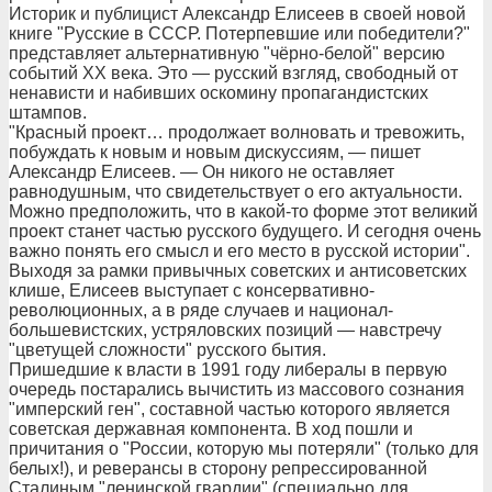
Историк и публицист Александр Елисеев в своей новой
книге "Русские в СССР. Потерпевшие или победители?"
представляет альтернативную "чёрно-белой" версию
событий XX века. Это — русский взгляд, свободный от
ненависти и набивших оскомину пропагандистских
штампов.
"Красный проект… продолжает волновать и тревожить,
побуждать к новым и новым дискуссиям, — пишет
Александр Елисеев. — Он никого не оставляет
равнодушным, что свидетельствует о его актуальности.
Можно предположить, что в какой-то форме этот великий
проект станет частью русского будущего. И сегодня очень
важно понять его смысл и его место в русской истории".
Выходя за рамки привычных советских и антисоветских
клише, Елисеев выступает с консервативно-
революционных, а в ряде случаев и национал-
большевистских, устряловских позиций — навстречу
"цветущей сложности" русского бытия.
Пришедшие к власти в 1991 году либералы в первую
очередь постарались вычистить из массового сознания
"имперский ген", составной частью которого является
советская державная компонента. В ход пошли и
причитания о "России, которую мы потеряли" (только для
белых!), и реверансы в сторону репрессированной
Сталиным "ленинской гвардии" (специально для