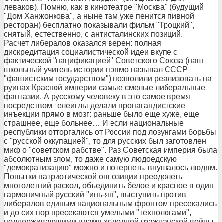
леваков). Помню, как в кинотеатре "Москва" (будущий
"Дом Ханжонкова", а ныне там уже пенится пивной
ресторан) бесплатно показывали фильм "Троцкий",
снятый, естественно, с антисталинских позиций.
Расчет либералов оказался верен: полная
дискредитация социалистической идеи вкупе с
фактической "нацификацией" Советского Союза (наш
школьный учитель истории прямо называл СССР
"фашистским государством") позволили реализовать на
руинах Красной империи самые смелые либеральные
фантазии. А русскому человеку в это самое время
посредством телеиглы делали пропагандистские
инъекции прямо в мозг: раньше было еще хуже, еще
страшнее, еще больнее… И если национальные
республики отторгались от России под лозунгами борьбы
с "русской оккупацией", то для русских был заготовлен
миф о "советском рабстве". Раз Советская империя была
абсолютным злом, то даже самую людоедскую
"демократизацию" можно и потерпеть, внушалось людям.
Попытки патриотической оппозиции преодолеть
многолетний раскол, объединить белое и красное в один
гармоничный русский "инь-ян", выступить против
либералов единым национальным фронтом пресекались
и до сих пор пресекаются умелыми "технологами",
поддерживающими пламя холодной гражданской войны