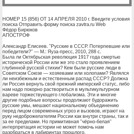
НОМЕР 15 (856) ОТ 14 АПРЕЛЯ 2010 г. Введите условия
поиска Отправить форму поиска zavtra.ru Web
Фёдор Бирюков
АПОСТРОФ
Александр Елисеев. "Русские в СССР. Потерпевшие или
победители?" — М.: Яуза-пресс, 2010, 288 с.
Была ли Октябрьская революция 1917 года смертью
исторической России или же это стало проявлением
глубинной русской стихии? Кем были русские люди в
Советском Союзе — хозяевами или холопами? Являлся
ли неизбежным и естественным распад СССР? Должна
ли Россия вернуть свой прежний имперский статус, либо
нам надо покорно раствориться в мультикультурном
вареве торжествующего глобализма. Эти и многие
другие подобные вопросы продолжают будоражить
русские умы, мешают национальному объединению
перед лицом современных угроз и вызовов, играют на
руку недоброжелателям России как внутри страны, так и
за ее пределами. Но примитивная "чёрно-белая"
интерпретация истории не может помочь нам
разобраться в лабиринтах прошлого.