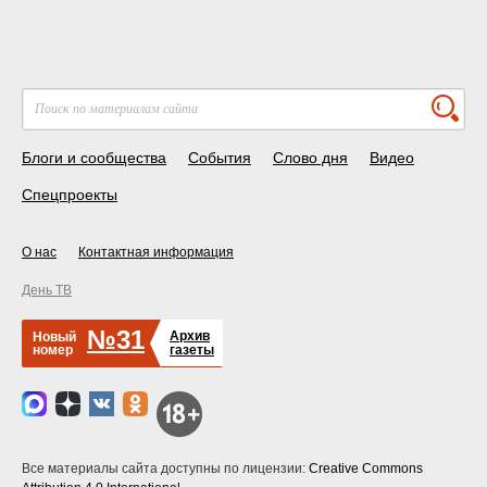
Блоги и сообщества
События
Слово дня
Видео
Спецпроекты
О нас
Контактная информация
День ТВ
№31
Архив
Новый
номер
газеты
Все материалы сайта доступны по лицензии:
Creative Commons