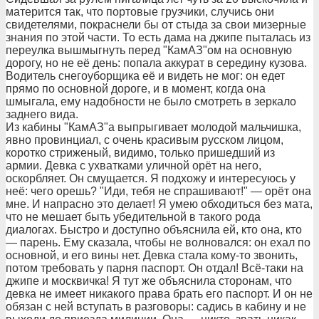
матерится так, что портовые грузчики, случись они
свидетелями, покраснели бы от стыда за свои мизерные
знания по этой части. То есть дама на джипе пыталась из
переулка вышмыгнуть перед "КамАЗ"ом на основную
дорогу, но не её день: попала аккурат в середину кузова.
Водитель снегоуборщика её и видеть не мог: он едет
прямо по основной дороге, и в момент, когда она
шмыгала, ему надобности не было смотреть в зеркало
заднего вида.
Из кабины "КамАЗ"а выпрыгивает молодой мальчишка,
явно провинциал, с очень красивым русском лицом,
коротко стриженый, видимо, только пришедший из
армии. Девка с ухватками уличной орёт на него,
оскорбляет. Он смущается. Я подхожу и интересуюсь у
неё: чего орешь? "Иди, тебя не спрашивают!" — орёт она
мне. И напрасно это делает! Я умею обходиться без мата,
что не мешает быть убедительной в такого рода
диалогах. Быстро и доступно объяснила ей, кто она, кто
— парень. Ему сказала, чтобы не волновался: он ехал по
основной, и его вины нет. Девка стала кому-то звонить,
потом требовать у парня паспорт. Он отдал! Всё-таки на
джипе и москвичка! Я тут же объяснила сторонам, что
девка не имеет никакого права брать его паспорт. И он не
обязан с ней вступать в разговоры: садись в кабину и не