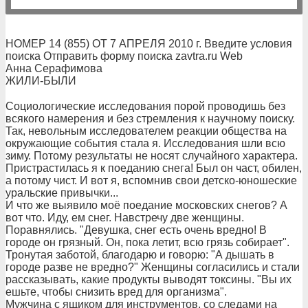
НОМЕР 14 (855) ОТ 7 АПРЕЛЯ 2010 г. Введите условия
поиска Отправить форму поиска zavtra.ru Web
Анна Серафимова
ЖИЛИ-БЫЛИ
Социологические исследования порой проводишь без
всякого намерения и без стремления к научному поиску.
Так, невольным исследователем реакции общества на
окружающие события стала я. Исследования шли всю
зиму. Потому результаты не носят случайного характера.
Пристрастилась я к поеданию снега! Был он част, обилен,
а потому чист. И вот я, вспомнив свои детско-юношеские
уральские привычки...
И что же выявило моё поедание московских снегов? А
вот что. Иду, ем снег. Навстречу две женщины.
Поравнялись. "Девушка, снег есть очень вредно! В
городе он грязный. Он, пока летит, всю грязь собирает".
Тронутая заботой, благодарю и говорю: "А дышать в
городе разве не вредно?" Женщины согласились и стали
рассказывать, какие продукты выводят токсины. "Вы их
ешьте, чтобы снизить вред для организма".
Мужчина с ящиком для инструментов, со следами на