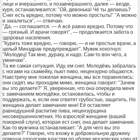
лице и вчерашнего, и позавчерашнего, далее — везде,
куря, останавливается: "Ой, девонька! Чё ты делаешь?
Снег есть вредно, потому что можно простыть!" "А можно
и закалиться", — отвечаю.
"Да, — соглашается. — А всё равно вредно. Потому что
— грязный. И врачи говорят", — продолжается забота о
здоровье населения.
"Курить тоже вредно, — говорю, — и не простые врачи, а
целый Минздрав предупреждает". Мужик хохотнул:
"Молодец! Так мне, дураку, и надо. Сам-то вон чего, а
умничаю".
Та же самая ситуация. Иду, ем снег. Молодёжь забралась
с ногами на скамейку, пьют пиво, нецензурно общаются.
Навстречу мне пожилая женщина, мы все поравнялись:
они сидят, мы проходим мимо, женщина говорит: "Зачем
вы это делаете?" Я, уверенная, что она опередила меня
с замечанием молодёжи, остановилась, чтобы и
поддержать, и, если они ответят грубостью, защитить. Но
женщина делает замечание мне! Её оставляет
равнодушной распитие пива, нецензурщина
несовершеннолетних. Но взрослой женщине (вашей
покорной слуге), которая ест снег, она делает замечание.
Как-то мужчина останавливает: "А для чего вы это
делаете?" Говорю, что вхожу в добровольную дружину
помощи городским властям по уборке московских улиц от