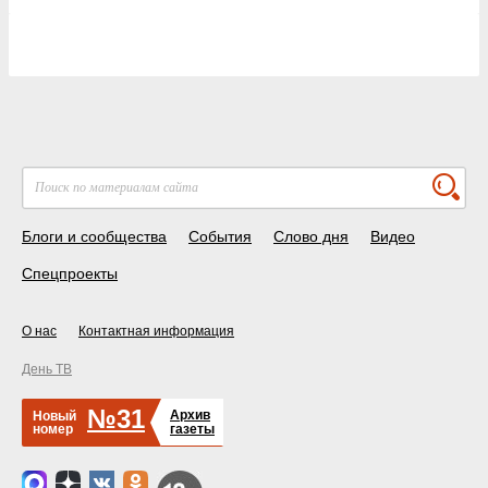
Блоги и сообщества
События
Слово дня
Видео
Спецпроекты
О нас
Контактная информация
День ТВ
№31
Архив
Новый
номер
газеты