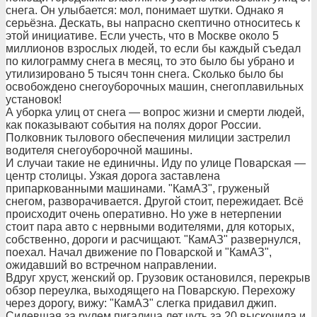
снега. Он улыбается: мол, понимает шутки. Однако я
серьёзна. Дескать, вы напрасно скептично относитесь к
этой инициативе. Если учесть, что в Москве около 5
миллионов взрослых людей, то если бы каждый съедал
по килограмму снега в месяц, то это было бы убрано и
утилизировано 5 тысяч тонн снега. Сколько было бы
освобождено снегоуборочных машин, снегоплавильных
установок!
А уборка улиц от снега — вопрос жизни и смерти людей,
как показывают события на полях дорог России.
Полковник тылового обеспечения милиции застрелил
водителя снегоуборочной машины.
И случаи такие не единичны. Иду по улице Поварская —
центр столицы. Узкая дорога заставлена
припаркованными машинами. "КамАЗ", груженый
снегом, разворачивается. Другой стоит, пережидает. Всё
происходит очень оперативно. Но уже в нетерпении
стоит пара авто с нервными водителями, для которых,
собственно, дороги и расчищают. "КамАЗ" развернулся,
поехал. Начал движение по Поварской и "КамАЗ",
ожидавший во встречном направлении.
Вдруг хруст, женский ор. Грузовик остановился, перекрыв
обзор переулка, выходящего на Поварскую. Перехожу
через дорогу, вижу: "КамАЗ" слегка придавил джип.
Сидевшая за рулем пигалица лет чуть за 20 выскочила и