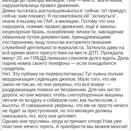
выходи до приезда милиции. Она — никто, звать никак,
нарушительница правил движения.
Девка пыталась распальцовываться: сейчас тут приедут,
сейчас вам покажут. Я посоветовала ей "заткнуться",
иначе я вызову не ГАИ, а милицию. Потому что она
нарушила, помимо правил движения, ещё и законы:
нецензурная брань, оскорбление личности, завладение
обманным путем документами, принадлежащими
постороннему лицу, попытки воспрепятствования
служебной деятельности журналиста. Заткнула даму на
всё время моего присутствия на месте ДТП. Прождала
минут 20, но ГИБДД приказал слишком долго ждать. Дала
парню номер своего телефона — если понадобится
свидетель.
Нет. Эту публику не перевоспитаешь! Тут нужна полная
мордонизация сидельцев джипов. Мало того, что им
закон не писан, но они уверены, что всё вокруг —
раздражающие помехи их беззаконию. Для них чистят
дороги, но они желают, чтобы снегоуборочные машины
летали по воздуху и собирали снег, как пылесосом, с
высоты. И совершенно уверены, что им не просто ничего
не будет за преступления, но что милиция должны
наказывать тех, кого они цепляют.
Однако они трусливы, когда встречают отпор! Нам уже
поистине нечего терять. А приобрести мы можем многое!