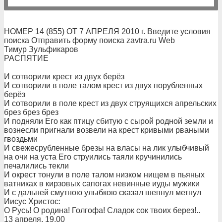
НОМЕР 14 (855) ОТ 7 АПРЕЛЯ 2010 г. Введите условия
поиска Отправить форму поиска zavtra.ru Web
Тимур Зульфикаров
РАСПЯТИЕ
И сотворили крест из двух берёз
И сотворили в поле талом крест из двух порубленных
берёз
И сотворили в поле крест из двух струящихся апрельских
брез брез брез
И подняли Его как птицу сбитую с сырой родной земли и
вознесли пригнали возвели на крест кривыми рваными
гвоздьми
И свежесрубленные брезы на власы на лик улыбчивый
на очи на уста Его струились таяли кручинились
печалились текли
И окрест тонули в поле талом низком нищем в пьяных
ватниках в кирзовых сапогах невинные иуды мужики
И с дальней смутною улыбкою сказал шепнул метнул
Иисус Христос:
О Русь! О родина! Голгофа! Сладок сок твоих берез!..
13 апреля, 19.00