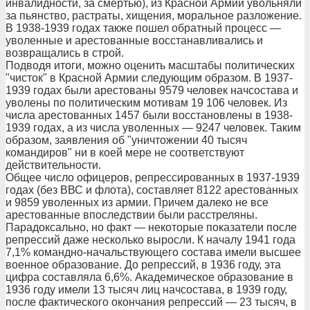
инвалидности, за смертью), из Красной Армии увольняли
за пьянство, растраты, хищения, моральное разложение.
В 1938-1939 годах также пошел обратный процесс —
уволенные и арестованные восстанавливались и
возвращались в строй.
Подводя итоги, можно оценить масштабы политических
"чисток" в Красной Армии следующим образом. В 1937-
1939 годах были арестованы 9579 человек начсостава и
уволены по политическим мотивам 19 106 человек. Из
числа арестованных 1457 были восстановлены в 1938-
1939 годах, а из числа уволенных — 9247 человек. Таким
образом, заявления об "уничтожении 40 тысяч
командиров" ни в коей мере не соответствуют
действительности.
Общее число офицеров, репрессированных в 1937-1939
годах (без ВВС и флота), составляет 8122 арестованных
и 9859 уволенных из армии. Причем далеко не все
арестованные впоследствии были расстреляны.
Парадоксально, но факт — некоторые показатели после
репрессий даже несколько выросли. К началу 1941 года
7,1% командно-начальствующего состава имели высшее
военное образование. До репрессий, в 1936 году, эта
цифра составляла 6,6%. Академическое образование в
1936 году имели 13 тысяч лиц начсостава, в 1939 году,
после фактического окончания репрессий — 23 тысяч, в