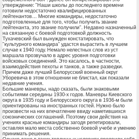
утверждение: "Наши школы до последнего времени
готовили недостаточно квалифицированных
лейтенантов… Многие командиры, недостаточно
подготовленные для того, чтобы получить звание
лейтенанта, это звание получили". Недавно назначенный
на связанную с боевой подготовкой должность
Тухачевский был вынужден констатировать, что
"культурного командира" удастся вырастить в лучшем
случае к 1940 году. Немало нелестных слов из уст
маршала прозвучало в адрес уровня подготовки
войсковых соединений. Это касалось, в частности,
взаимодействия пехоты и танков, а также разведки.
Причем даже лучший Белорусский военный округ
Уборевича в этом отношении не блистал, как показали
недавние учения.
Большие маневры, надо сказать, были знаковыми
событиями середины 1930-х годов. Маневры Киевского
округа в 1935 году и Белорусского округа в 1936-м были
ориентированы на иностранных гостей. Нужно было
произвести на них впечатление ввиду наметившихся
союзнических соглашений. Поэтому свои действия на
учениях красные командиры загодя репетировали,
оставляя мало места собственно боевой учебе и умению
принимать решения.