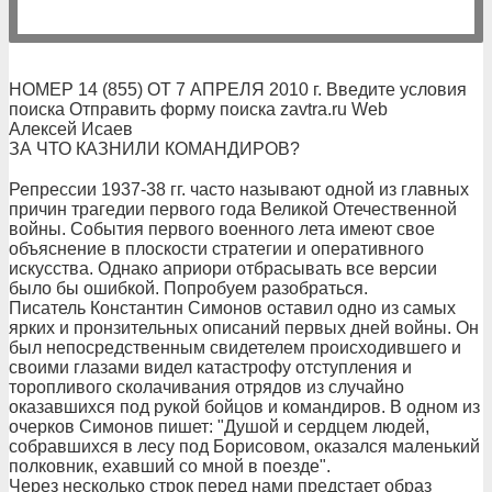
НОМЕР 14 (855) ОТ 7 АПРЕЛЯ 2010 г. Введите условия
поиска Отправить форму поиска zavtra.ru Web
Алексей Исаев
ЗА ЧТО КАЗНИЛИ КОМАНДИРОВ?
Репрессии 1937-38 гг. часто называют одной из главных
причин трагедии первого года Великой Отечественной
войны. События первого военного лета имеют свое
объяснение в плоскости стратегии и оперативного
искусства. Однако априори отбрасывать все версии
было бы ошибкой. Попробуем разобраться.
Писатель Константин Симонов оставил одно из самых
ярких и пронзительных описаний первых дней войны. Он
был непосредственным свидетелем происходившего и
своими глазами видел катастрофу отступления и
торопливого сколачивания отрядов из случайно
оказавшихся под рукой бойцов и командиров. В одном из
очерков Симонов пишет: "Душой и сердцем людей,
собравшихся в лесу под Борисовом, оказался маленький
полковник, ехавший со мной в поезде".
Через несколько строк перед нами предстает образ