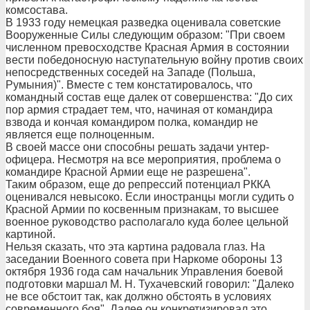
комсостава.
В 1933 году немецкая разведка оценивала советские
Вооруженные Силы следующим образом: "При своем
численном превосходстве Красная Армия в состоянии
вести победоносную наступательную войну против своих
непосредственных соседей на Западе (Польша,
Румыния)". Вместе с тем констатировалось, что
командный состав еще далек от совершенства: "До сих
пор армия страдает тем, что, начиная от командира
взвода и кончая командиром полка, командир не
является еще полноценным.
В своей массе они способны решать задачи унтер-
офицера. Несмотря на все мероприятия, проблема о
командире Красной Армии еще не разрешена".
Таким образом, еще до репрессий потенциал РККА
оценивался невысоко. Если иностранцы могли судить о
Красной Армии по косвенным признакам, то высшее
военное руководство располагало куда более цельной
картиной.
Нельзя сказать, что эта картина радовала глаз. На
заседании Военного совета при Наркоме обороны 13
октября 1936 года сам начальник Управления боевой
подготовки маршал М. Н. Тухачевский говорил: "Далеко
не все обстоит так, как должно обстоять в условиях
современного боя". Далее он конкретизировал это