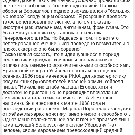
Однако даже в таких тепличных условиях проявили себя
всё те же проблемы с боевой подготовкой. Нарком
обороны Ворошилов позднее высказывался о "больших
маневрах" следующим образом: "Я разрешил провести
такое репетированное учение, а потом показать
иностранцам: итальянцам, англичанам, французам. Это
была моя установка и установка начальника
Генерального штаба. Но беда вся в том, что вот это
репетированное учение было проведено возмутительно
плохо, скверно; оно было сорвано".
Также нельзя сказать, что выдвинувшиеся в период
революции и гражданской войны военачальники
отличались какими-то исключительными способностями.
Британский генерал Уейвелл по итогам посещения
осенних 1936 года маневров РККА дал характеристику
ряду высших руководителей Красной армии. Уейвелл
писал: "Начальник штаба маршал Егоров, хотя и
достаточно приятен, но не производит впечатления
сильной или талантливой личности". А.И. Егоров,
напомню, был арестован в марте 1938 года и
впоследствии расстрелян. Маршал Ворошилов заслужил
от Уэйвелла характеристику "энергичного и способного".
Однозначно положительное впечатление произвел лишь
командующий Белорусским округом Уборевич "как
человек, своим дарованием превосходящий средний