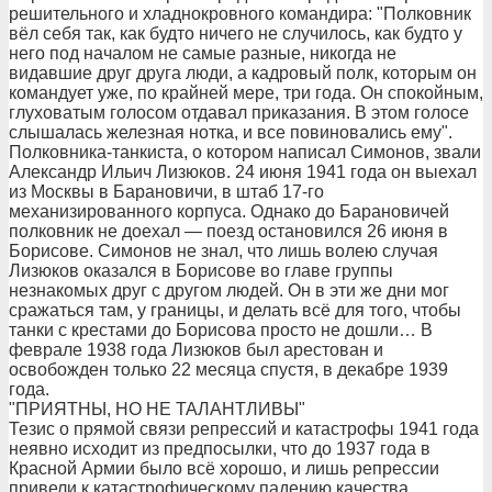
решительного и хладнокровного командира: "Полковник
вёл себя так, как будто ничего не случилось, как будто у
него под началом не самые разные, никогда не
видавшие друг друга люди, а кадровый полк, которым он
командует уже, по крайней мере, три года. Он спокойным,
глуховатым голосом отдавал приказания. В этом голосе
слышалась железная нотка, и все повиновались ему".
Полковника-танкиста, о котором написал Симонов, звали
Александр Ильич Лизюков. 24 июня 1941 года он выехал
из Москвы в Барановичи, в штаб 17-го
механизированного корпуса. Однако до Барановичей
полковник не доехал — поезд остановился 26 июня в
Борисове. Симонов не знал, что лишь волею случая
Лизюков оказался в Борисове во главе группы
незнакомых друг с другом людей. Он в эти же дни мог
сражаться там, у границы, и делать всё для того, чтобы
танки с крестами до Борисова просто не дошли… В
феврале 1938 года Лизюков был арестован и
освобожден только 22 месяца спустя, в декабре 1939
года.
"ПРИЯТНЫ, НО НЕ ТАЛАНТЛИВЫ"
Тезис о прямой связи репрессий и катастрофы 1941 года
неявно исходит из предпосылки, что до 1937 года в
Красной Армии было всё хорошо, и лишь репрессии
привели к катастрофическому падению качества