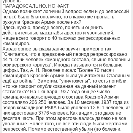
уровень".
ПАРАДОКСАЛЬНО, НО ФАКТ
Однако возникает логичный вопрос: если и до репрессий
не всё было благополучно, то в какую же пропасть
рухнула Красная Армия после них?
Здесь нужно, прежде всего, понять и оценить
действительные масштабы арестов и увольнений.
Чаще всего говорят о 40 тысячах репрессированных
командиров.
Характерное высказывание звучит примерно так:
"Считается, что в предвоенный период репрессировано
44 тысячи человек командного состава, свыше половины
офицерского корпуса". Иногда называются и большие
цифры. Так, А. Н. Яковлев писал: "Более 70 тысяч
командиров Красной Армии были уничтожены Сталиным
ещё до войны". Заметим, "уничтожены", то есть погибли.
Что же говорит опубликованная на данный момент
статистика? На 1 января 1937 года общее число
командно-начальствующего состава Красной Армии
составляло 206 250 человек. За 10 месяцев 1937 года из
рядов командиров РККА было уволено 13 811 человек, из
них арестовано 3776 человек. Как видим, это даже не
десятая часть. При этом арестовывались далеко не все
уволенные. Более того, не все эти люди были жертвами
репрессий. Помимо естественной убыли (по болезни,