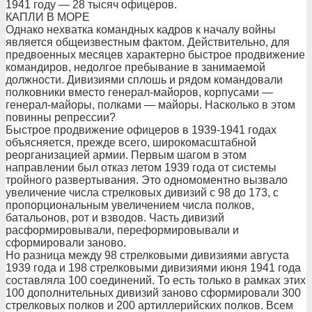
1941 году — 28 тысяч офицеров.
КАПЛИ В МОРЕ
Однако нехватка командных кадров к началу войны
является общеизвестным фактом. Действительно, для
предвоенных месяцев характерно быстрое продвижение
командиров, недолгое пребывание в занимаемой
должности. Дивизиями сплошь и рядом командовали
полковники вместо генерал-майоров, корпусами —
генерал-майоры, полками — майоры. Насколько в этом
повинны репрессии?
Быстрое продвижение офицеров в 1939-1941 годах
объясняется, прежде всего, широкомасштабной
реорганизацией армии. Первым шагом в этом
направлении был отказ летом 1939 года от системы
тройного развертывания. Это одномоментно вызвало
увеличение числа стрелковых дивизий с 98 до 173, с
пропорциональным увеличением числа полков,
батальонов, рот и взводов. Часть дивизий
расформировывали, переформировывали и
сформировали заново.
Но разница между 98 стрелковыми дивизиями августа
1939 года и 198 стрелковыми дивизиями июня 1941 года
составляла 100 соединений. То есть только в рамках этих
100 дополнительных дивизий заново сформировали 300
стрелковых полков и 200 артиллерийских полков. Всем