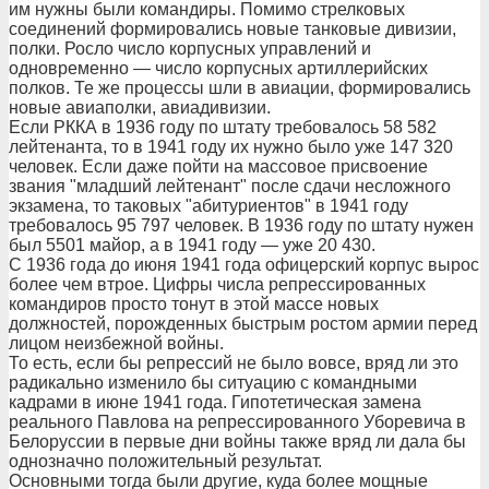
им нужны были командиры. Помимо стрелковых
соединений формировались новые танковые дивизии,
полки. Росло число корпусных управлений и
одновременно — число корпусных артиллерийских
полков. Те же процессы шли в авиации, формировались
новые авиаполки, авиадивизии.
Если РККА в 1936 году по штату требовалось 58 582
лейтенанта, то в 1941 году их нужно было уже 147 320
человек. Если даже пойти на массовое присвоение
звания "младший лейтенант" после сдачи несложного
экзамена, то таковых "абитуриентов" в 1941 году
требовалось 95 797 человек. В 1936 году по штату нужен
был 5501 майор, а в 1941 году — уже 20 430.
С 1936 года до июня 1941 года офицерский корпус вырос
более чем втрое. Цифры числа репрессированных
командиров просто тонут в этой массе новых
должностей, порожденных быстрым ростом армии перед
лицом неизбежной войны.
То есть, если бы репрессий не было вовсе, вряд ли это
радикально изменило бы ситуацию с командными
кадрами в июне 1941 года. Гипотетическая замена
реального Павлова на репрессированного Уборевича в
Белоруссии в первые дни войны также вряд ли дала бы
однозначно положительный результат.
Основными тогда были другие, куда более мощные