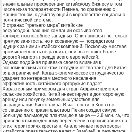
значительные преференции китайскому бизнесу в том
числе из-за толерантности Пекина, по сравнению с
Вашингтоном, к действующей в королевстве социально-
политической системе.
В странах "третьего мира" китайские
ресурсодобывающие компании оказываются
конкурентоспособнее западных. Они приносят не только
прямую занятость, но и косвенную — посредством
идущих за ними китайских компаний. Поскольку местная
промышленность не развита, они вытесняют более
дорогой импорт, прежде всего европейский.
Однако подобная привязка своего влияния к
экономическим аспектам сотрудничества таит для Китая
ряд ограничений. Когда экономическое сотрудничество
ударяет по интересам местного населения,
эффективность китайского оргоружия падает.
Характерным примером для стран Африки является
сельское хозяйство. Китай инвестирует в долгосрочную
аренду или покупку земельных участков для
выращивания биотоплива. В частности, в Конго по
соглашению с правительством Пекин создал самую
большую пальмовую плантацию в мире — 2.8 млн. га, что
привело к вынужденному переселению проживавших на
этих территориях крестьян. Аналогичные переговоры
китайское правительство ведет с Замбией, в результате