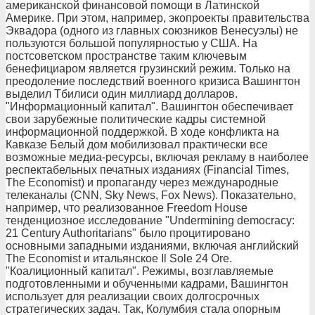
американской финансовой помощи в Латинской
Америке. При этом, например, экопроекты правительства
Эквадора (одного из главных союзников Венесуэлы) не
пользуются большой популярностью у США. На
постсоветском пространстве таким ключевым
бенефициаром является грузинский режим. Только на
преодоление последствий военного кризиса Вашингтон
выделил Тбилиси один миллиард долларов.
"Информационный капитал". Вашингтон обеспечивает
свои зарубежные политические кадры системной
информационной поддержкой. В ходе конфликта на
Кавказе Белый дом мобилизовал практически все
возможные медиа-ресурсы, включая рекламу в наиболее
респектабельных печатных изданиях (Financial Times,
The Economist) и пропаганду через международные
телеканалы (CNN, Sky News, Fox News). Показательно,
например, что реализованное Freedom House
тенденциозное исследование "Undermining democracy:
21 Century Authoritarians" было процитировано
основными западными изданиями, включая английский
The Economist и итальянское Il Sole 24 Ore.
"Коалиционный капитал". Режимы, возглавляемые
подготовленными и обученными кадрами, Вашингтон
использует для реализации своих долгосрочных
стратегических задач. Так, Колумбия стала опорным