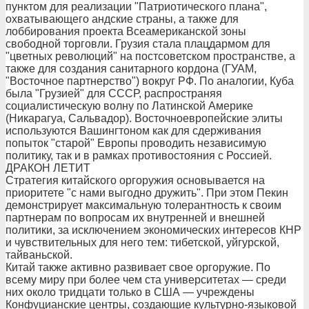
пунктом для реализации "Патриотического плана",
охватывающего андские страны, а также для
лоббирования проекта Всеамериканской зоны
свободной торговли. Грузия стала плацдармом для
"цветных революций" на постсоветском пространстве, а
также для создания санитарного кордона (ГУАМ,
"Восточное партнерство") вокруг РФ. По аналогии, Куба
была "Грузией" для СССР, распространяя
социалистическую волну по Латинской Америке
(Никарагуа, Сальвадор). Восточноевропейские элиты
используются Вашингтоном как для сдерживания
попыток "старой" Европы проводить независимую
политику, так и в рамках противостояния с Россией.
ДРАКОН ЛЕТИТ
Стратегия китайского оргоружия основывается на
приоритете "с нами выгодно дружить". При этом Пекин
демонстрирует максимальную толерантность к своим
партнерам по вопросам их внутренней и внешней
политики, за исключением экономических интересов КНР
и чувствительных для него тем: тибетской, уйгурской,
тайваньской.
Китай также активно развивает свое оргоружие. По
всему миру при более чем ста университетах — среди
них около тридцати только в США — учреждены
Конфуцианские центры, создающие культурно-языковой