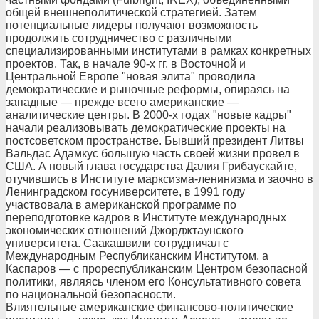
общей внешнеполитической стратегией. Затем
потенциальные лидеры получают возможность
продолжить сотрудничество с различными
специализированными институтами в рамках конкретных
проектов. Так, в начале 90-х гг. в Восточной и
Центральной Европе "новая элита" проводила
демократические и рыночные реформы, опираясь на
западные — прежде всего американские —
аналитические центры. В 2000-х годах "новые кадры"
начали реализовывать демократические проекты на
постсоветском пространстве. Бывший президент Литвы
Вальдас Адамкус большую часть своей жизни провел в
США. А новый глава государства Далия Грибаускайте,
отучившись в Институте марксизма-ленинизма и заочно в
Ленинградском госуниверситете, в 1991 году
участвовала в американской программе по
переподготовке кадров в Институте международных
экономических отношений Джорджтаунского
университета. Саакашвили сотрудничал с
Международным Республиканским Институтом, а
Каспаров — с прореспубликанским Центром безопасной
политики, являясь членом его Консультативного совета
по национальной безопасности.
Влиятельные американские финансово-политические