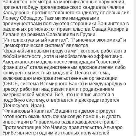
Вашингтон, несмотря на многочисленные нарушения,
признал победу проамериканского кандидата Фелипе
Кальдерона, противостоявшего кандидату от левых сил
Лопесу Обрадору. Такими же имиджевыми
преимуществами пользуются сторонники Вашингтона в
различных регионах: от правительства Саада Харири в
Ливане до режима Саакашвили в Грузии.
"Интеллектуальный капитал". "Рыночная экономика" и
"демократическая система" являются
"франчайзинговыми продуктами", которые работают в
любой местности, хотя и необязательно эффективно.
Американская модель после ликвидации "советской
франшизы" стала единственным вдохновителем либо
конкурентом местных моделей. Целая система,
включающая межправительственные организации
(ОБСЕ, система Всемирного Банка) и международную
прессу, работает над развитием и продвижением
американской модели. Всё, что не вписывается в
подобную систему, отвергается и дискредитируется
(Венесуэла, Иран).
"Финансовый капитал".Вашингтон демонстрирует
готовность оказывать финансовую помощь и делать
инвестиции в "правильно развивающиеся страны".
Противостоящее Уго Чавесу правительство Альваро
Урибе является одним из главных получателей