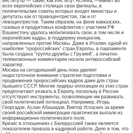
институты — такие, как Институт Аспена, —имеют во
всех европейских столицах свои филиалы, в
попечительские советы которых входят министры и
депутаты как от правоцентристов, так и от
левоцентристов. Таким образом, на фоне кавказских,
газовых и продуктовых конфликтов с участием РФ
Вашингтону удалось мобилизовать свои, в том числе и
европейские кадры, в поддержку инициатив,
направленных против Москвы. Даже в Италии, одной из
наиболее "пророссийских" стран Европы, в парламенте
была создана "группа дружбы с Грузией", а печатно-
телевизионные комментарии носили антироссийский
характер.
Москва на сегодняшний день пока уделяет
недостаточное внимание стратегии подготовки и
продвижения пророссийских кадров даже для стран
бывшего СССР. Многие лидеры оппозиции из этих стран
предпочитают уезжать в Европу, поскольку в России
отсутствуют инструменты, позволяющие им развивать
свой политический потенциал. Например, Игорь
Георгадзе, Аслан Абашидзе, Виктор Успаских за время
своей российской иммиграции практически выпали из
информационно-политического поля.
Кризис в отношениях с Белоруссией также является
показателем провала в кадровой работе. Дело в том, что