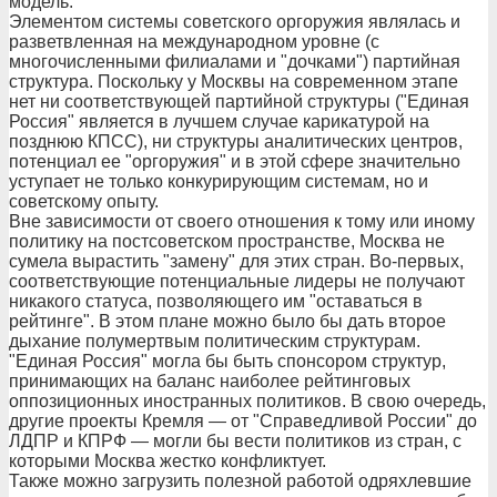
модель.
Элементом системы советского оргоружия являлась и
разветвленная на международном уровне (с
многочисленными филиалами и "дочками") партийная
структура. Поскольку у Москвы на современном этапе
нет ни соответствующей партийной структуры ("Единая
Россия" является в лучшем случае карикатурой на
позднюю КПСС), ни структуры аналитических центров,
потенциал ее "оргоружия" и в этой сфере значительно
уступает не только конкурирующим системам, но и
советскому опыту.
Вне зависимости от своего отношения к тому или иному
политику на постсоветском пространстве, Москва не
сумела вырастить "замену" для этих стран. Во-первых,
соответствующие потенциальные лидеры не получают
никакого статуса, позволяющего им "оставаться в
рейтинге". В этом плане можно было бы дать второе
дыхание полумертвым политическим структурам.
"Единая Россия" могла бы быть спонсором структур,
принимающих на баланс наиболее рейтинговых
оппозиционных иностранных политиков. В свою очередь,
другие проекты Кремля — от "Справедливой России" до
ЛДПР и КПРФ — могли бы вести политиков из стран, с
которыми Москва жестко конфликтует.
Также можно загрузить полезной работой одряхлевшие