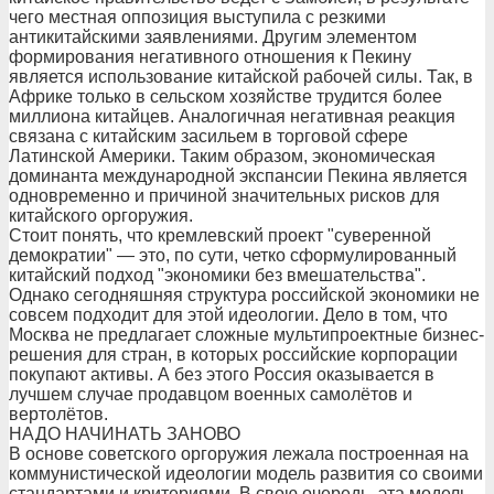
чего местная оппозиция выступила с резкими
антикитайскими заявлениями. Другим элементом
формирования негативного отношения к Пекину
является использование китайской рабочей силы. Так, в
Африке только в сельском хозяйстве трудится более
миллиона китайцев. Аналогичная негативная реакция
связана с китайским засильем в торговой сфере
Латинской Америки. Таким образом, экономическая
доминанта международной экспансии Пекина является
одновременно и причиной значительных рисков для
китайского оргоружия.
Стоит понять, что кремлевский проект "суверенной
демократии" — это, по сути, четко сформулированный
китайский подход "экономики без вмешательства".
Однако сегодняшняя структура российской экономики не
совсем подходит для этой идеологии. Дело в том, что
Москва не предлагает сложные мультипроектные бизнес-
решения для стран, в которых российские корпорации
покупают активы. А без этого Россия оказывается в
лучшем случае продавцом военных самолётов и
вертолётов.
НАДО НАЧИНАТЬ ЗАНОВО
В основе советского оргоружия лежала построенная на
коммунистической идеологии модель развития со своими
стандартами и критериями. В свою очередь, эта модель