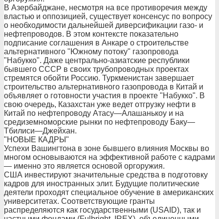
В Азербайджане, несмотря на все противоречия между
властью и оппозицией, существует консенсус по вопросу
о необходимости дальнейшей диверсификации газо- и
нефтепроводов. В этом контексте показательно
подписание соглашения в Анкаре о строительстве
альтернативного "Южному потоку" газопровода
"Набукко". Даже центрально-азиатские республики
бывшего СССР в своих трубопроводных проектах
стремятся обойти Россию. Туркменистан завершает
строительство альтернативного газопровода в Китай и
объявляет о готовности участия в проекте "Набукко". В
свою очередь, Казахстан уже ведет отгрузку нефти в
Китай по нефтепроводу Атасу—Алашанькоу и на
средиземноморские рынки по нефтепроводу Баку—
Тбилиси—Джейхан.
"НОВЫЕ КАДРЫ"
Успехи Вашингтона в зоне бывшего влияния Москвы во
многом основываются на эффективной работе с кадрами
— именно это является основой оргоружия.
США инвестируют значительные средства в подготовку
кадров для иностранных элит. Будущие политические
деятели проходят специальное обучение в американских
университетах. Соответствующие гранты
распределяются как государственными (USAID), так и
частными фондами (Fulbright, IREX), объединенными