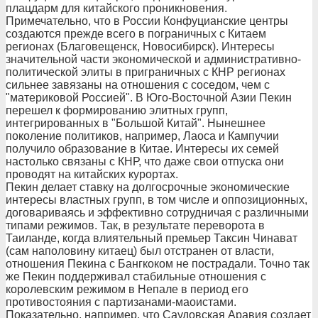
плацдарм для китайского проникновения.
Примечательно, что в России Конфуцианские центры
создаются прежде всего в пограничных с Китаем
регионах (Благовещенск, Новосибирск). Интересы
значительной части экономической и административно-
политической элиты в приграничных с КНР регионах
сильнее завязаны на отношения с соседом, чем с
"материковой Россией". В Юго-Восточной Азии Пекин
перешел к формированию элитных групп,
интегрированных в "Большой Китай". Нынешнее
поколение политиков, например, Лаоса и Кампучии
получило образование в Китае. Интересы их семей
настолько связаны с КНР, что даже свои отпуска они
проводят на китайских курортах.
Пекин делает ставку на долгосрочные экономические
интересы властных групп, в том числе и оппозиционных,
договариваясь и эффективно сотрудничая с различными
типами режимов. Так, в результате переворота в
Таиланде, когда влиятельный премьер Таксин Чинават
(сам наполовину китаец) был отстранен от власти,
отношения Пекина с Бангкоком не пострадали. Точно так
же Пекин поддерживал стабильные отношения с
королевским режимом в Непале в период его
противостояния с партизанами-маоистами.
Показательно, например, что Саудовская Аравия создает