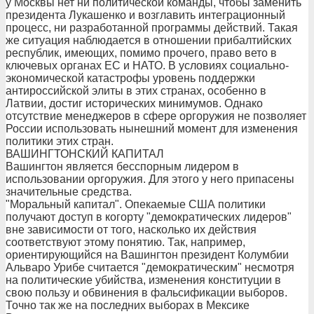
у Москвы нет ни политической команды, чтобы заменить
президента Лукашенко и возглавить интеграционный
процесс, ни разработанной программы действий. Такая
же ситуация наблюдается в отношении прибалтийских
республик, имеющих, помимо прочего, право вето в
ключевых органах ЕС и НАТО. В условиях социально-
экономической катастрофы уровень поддержки
антироссийской элиты в этих странах, особенно в
Латвии, достиг исторических минимумов. Однако
отсутствие менеджеров в сфере оргоружия не позволяет
России использовать нынешний момент для изменения
политики этих стран.
ВАШИНГТОНСКИЙ КАПИТАЛ
Вашингтон является бесспорным лидером в
использовании оргоружия. Для этого у него припасены
значительные средства.
"Моральный капитал". Опекаемые США политики
получают доступ в когорту "демократических лидеров"
вне зависимости от того, насколько их действия
соответствуют этому понятию. Так, например,
ориентирующийся на Вашингтон президент Колумбии
Альваро Урибе считается "демократическим" несмотря
на политические убийства, изменения конституции в
свою пользу и обвинения в фальсификации выборов.
Точно так же на последних выборах в Мексике