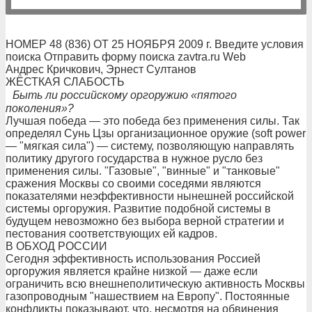
НОМЕР 48 (836) ОТ 25 НОЯБРЯ 2009 г. Введите условия
поиска Отправить форму поиска zavtra.ru Web
Андрес Кричкович, Эрнест Султанов
ЖЁСТКАЯ СЛАБОСТЬ
Быть ли российскому оргоружию «пятого
поколения»?
Лучшая победа — это победа без применения силы. Так
определял Сунь Цзы организационное оружие (soft power
— "мягкая сила") — систему, позволяющую направлять
политику другого государства в нужное русло без
применения силы. "Газовые", "винные" и "танковые"
сражения Москвы со своими соседями являются
показателями неэффективности нынешней российской
системы оргоружия. Развитие подобной системы в
будущем невозможно без выбора верной стратегии и
пестования соответствующих ей кадров.
В ОБХОД РОССИИ
Сегодня эффективность использования Россией
оргоружия является крайне низкой — даже если
ограничить всю внешнеполитическую активность Москвы
газопроводным "нашествием на Европу". Постоянные
конфликты показывают, что, несмотря на обвинения