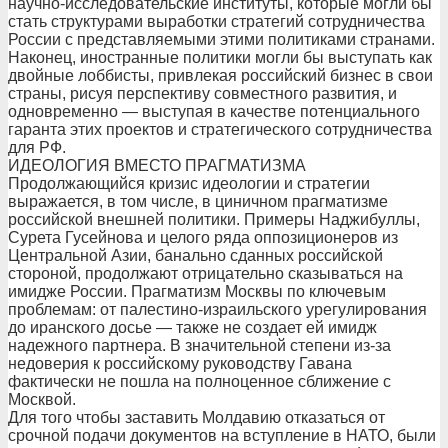
научно-исследовательские институты, которые могли бы
стать структурами выработки стратегий сотрудничества
России с представляемыми этими политиками странами.
Наконец, иностранные политики могли бы выступать как
двойные лоббисты, привлекая российский бизнес в свои
страны, рисуя перспективу совместного развития, и
одновременно — выступая в качестве потенциального
гаранта этих проектов и стратегического сотрудничества
для РФ.
ИДЕОЛОГИЯ ВМЕСТО ПРАГМАТИЗМА
Продолжающийся кризис идеологии и стратегии
выражается, в том числе, в циничном прагматизме
российской внешней политики. Примеры Наджибуллы,
Сурета Гусейнова и целого ряда оппозиционеров из
Центральной Азии, банально сданных российской
стороной, продолжают отрицательно сказываться на
имидже России. Прагматизм Москвы по ключевым
проблемам: от палестино-израильского урегулирования
до иранского досье — также не создает ей имидж
надежного партнера. В значительной степени из-за
недоверия к российскому руководству Гавана
фактически не пошла на полноценное сближение с
Москвой.
Для того чтобы заставить Молдавию отказаться от
срочной подачи документов на вступление в НАТО, были