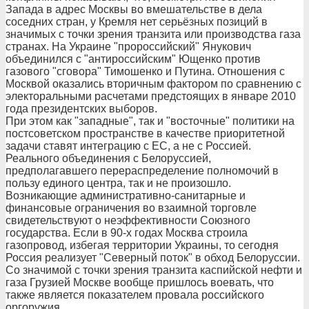
Запада в адрес Москвы во вмешательстве в дела
соседних стран, у Кремля нет серьёзных позиций в
значимых с точки зрения транзита или производства газа
странах. На Украине "пророссийский" Янукович
объединился с "антироссийским" Ющенко против
газового "сговора" Тимошенко и Путина. Отношения с
Москвой оказались вторичным фактором по сравнению с
электоральными расчетами предстоящих в январе 2010
года президентских выборов.
При этом как "западные", так и "восточные" политики на
постсоветском пространстве в качестве приоритетной
задачи ставят интеграцию с ЕС, а не с Россией.
Реального объединения с Белоруссией,
предполагавшего перераспределение полномочий в
пользу единого центра, так и не произошло.
Возникающие административно-санитарные и
финансовые ограничения во взаимной торговле
свидетельствуют о неэффективности Союзного
государства. Если в 90-х годах Москва строила
газопровод, избегая территории Украины, то сегодня
Россия реализует "Северный поток" в обход Белоруссии.
Со значимой с точки зрения транзита каспийской нефти и
газа Грузией Москве вообще пришлось воевать, что
также является показателем провала российского
оргоружия.