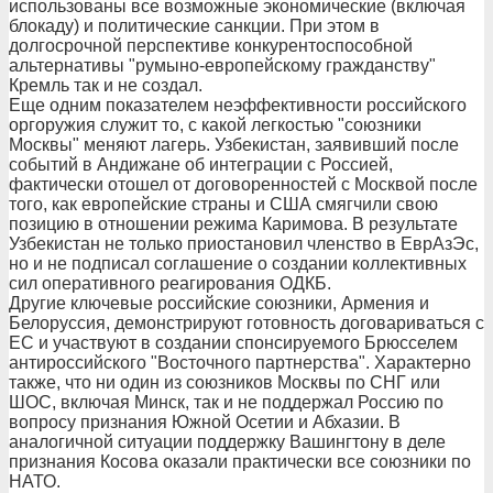
использованы все возможные экономические (включая
блокаду) и политические санкции. При этом в
долгосрочной перспективе конкурентоспособной
альтернативы "румыно-европейскому гражданству"
Кремль так и не создал.
Еще одним показателем неэффективности российского
оргоружия служит то, с какой легкостью "союзники
Москвы" меняют лагерь. Узбекистан, заявивший после
событий в Андижане об интеграции с Россией,
фактически отошел от договоренностей с Москвой после
того, как европейские страны и США смягчили свою
позицию в отношении режима Каримова. В результате
Узбекистан не только приостановил членство в ЕврАзЭс,
но и не подписал соглашение о создании коллективных
сил оперативного реагирования ОДКБ.
Другие ключевые российские союзники, Армения и
Белоруссия, демонстрируют готовность договариваться с
ЕС и участвуют в создании спонсируемого Брюсселем
антироссийского "Восточного партнерства". Характерно
также, что ни один из союзников Москвы по СНГ или
ШОС, включая Минск, так и не поддержал Россию по
вопросу признания Южной Осетии и Абхазии. В
аналогичной ситуации поддержку Вашингтону в деле
признания Косова оказали практически все союзники по
НАТО.