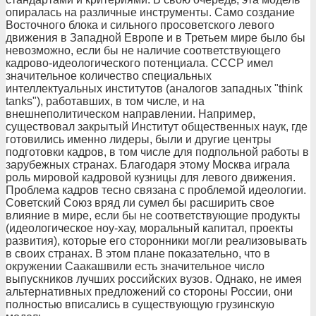
опиралась на различные инструменты. Само создание
Восточного блока и сильного просоветского левого
движения в Западной Европе и в Третьем мире было бы
невозможно, если бы не наличие соответствующего
кадрово-идеологического потенциала. СССР имел
значительное количество специальных
интеллектуальных институтов (аналогов западных "think
tanks"), работавших, в том числе, и на
внешнеполитическом направлении. Например,
существовал закрытый Институт общественных наук, где
готовились именно лидеры, были и другие центры
подготовки кадров, в том числе для подпольной работы в
зарубежных странах. Благодаря этому Москва играла
роль мировой кадровой кузницы для левого движения.
Проблема кадров тесно связана с проблемой идеологии.
Советский Союз вряд ли сумел бы расширить свое
влияние в мире, если бы не соответствующие продукты
(идеологическое ноу-хау, моральный капитал, проекты
развития), которые его сторонники могли реализовывать
в своих странах. В этом плане показательно, что в
окружении Саакашвили есть значительное число
выпускников лучших российских вузов. Однако, не имея
альтернативных предложений со стороны России, они
полностью вписались в существующую грузинскую