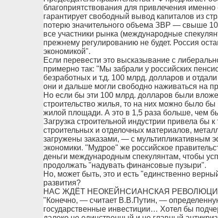
благоприятствования для привлечения именно 
гарантирует свободный вывод капиталов из стр
потерю значительного объема ЗВР — свыше 100
все участники рынка (международные спекулянты
прежнему регулированию не будет. Россия ост
экономикой".
Если перевести это высказывание с либерально
примерно так: "Мы забрали у российских пенсио
безработных и т.д. 100 млрд. долларов и отда
они и дальше могли свободно наживаться на пр
Но если бы эти 100 млрд. долларов были вложе
строительство жилья, то на них можно было бы
жилой площади. А это в 1,5 раза больше, чем б
Загрузка строительной индустрии привела бы к 
строительных и отделочных материалов, металл
загружены заказами, — с мультипликативным э
экономики. "Мудрое" же российское правительс
деньги международным спекулянтам, чтобы успо
продолжать "надувать финансовые пузыри".
Но, может быть, это и есть "единственно верны
развития?
НАС ЖДЁТ НЕОКЕЙНСИАНСКАЯ РЕВОЛЮЦ
"Конечно, — считает В.В.Путин, — определенну
государственные инвестиции… Хотел бы подчер
далеко не единственный и не главный антикриз