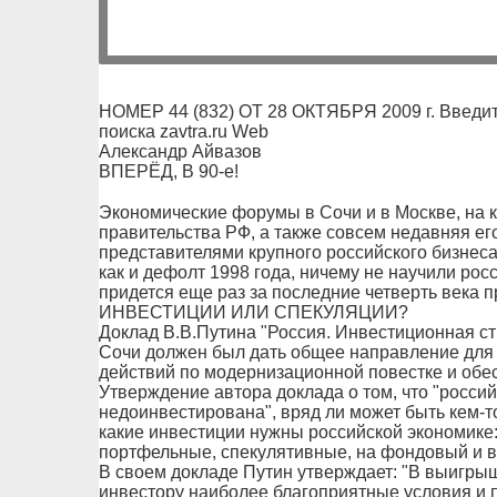
НОМЕР 44 (832) ОТ 28 ОКТЯБРЯ 2009 г. Введит
поиска zavtra.ru Web
Александр Айвазов
ВПЕРЁД, В 90-е!
Экономические форумы в Сочи и в Москве, на 
правительства РФ, а также совсем недавняя ег
представителями крупного российского бизнеса,
как и дефолт 1998 года, ничему не научили росс
придется еще раз за последние четверть века 
ИНВЕСТИЦИИ ИЛИ СПЕКУЛЯЦИИ?
Доклад В.В.Путина "Россия. Инвестиционная с
Сочи должен был дать общее направление для 
действий по модернизационной повестке и обес
Утверждение автора доклада о том, что "росси
недоинвестирована", вряд ли может быть кем-т
какие инвестиции нужны российской экономике:
портфельные, спекулятивные, на фондовый и 
В своем докладе Путин утверждает: "В выигрыш
инвестору наиболее благоприятные условия и 