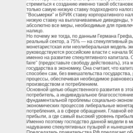
стремиться к созданию именно такой обстановки
только самую низкую ставку подоходного налога
"Восьмерки" и БРИК ставку корпоративного нал
низкую ставку на выплачиваемые дивиденды, т
абсолютно все меры, необходимые для привлеч
налицо.
Но почему же тогда, по данным Германа Грефа,
реальный сектор, а 75% — на спекулятивный ры
монетаристская или неолиберальная модель эк
руководствуются российские власти с начала 90
именно на развитие спекулятивного капитала. 
faire" (предоставьте свободу действовать), эт
государства в экономику. Она считает, что ка
способен сам, без вмешательства государства,
процессы, обеспечивая необходимое равновес
производством и потреблением.
Основной целью общественного развития в это
потребитель, а индивидуальное благосостояние
фундаментальной проблемы социально-экономи
экономических процессов либеральные монетар
потребления, а в сфере обращения. Главной е
прибыли, а где самый высокий уровень прибыли
Именно поэтому господство данной модели в м
надуванию спекулятивных пузырей и нынешнем
Председатель правительства РФ предлагает об