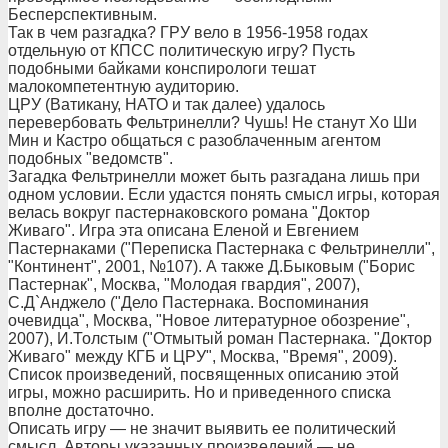
Бесперспективным.
Так в чем разгадка? ГРУ вело в 1956-1958 годах
отдельную от КПСС политическую игру? Пусть
подобными байками конспирологи тешат
малокомпетентную аудиторию.
ЦРУ (Ватикану, НАТО и так далее) удалось
перевербовать Фельтринелли? Чушь! Не станут Хо Ши
Мин и Кастро общаться с разоблаченным агентом
подобных "ведомств".
Загадка Фельтринелли может быть разгадана лишь при
одном условии. Если удастся понять смысл игры, которая
велась вокруг пастернаковского романа "Доктор
Живаго". Игра эта описана Еленой и Евгением
Пастернаками ("Переписка Пастернака с Фельтринелли",
"Континент", 2001, №107). А также Д.Быковым ("Борис
Пастернак", Москва, "Молодая гвардия", 2007),
С.Д`Анджело ("Дело Пастернака. Воспоминания
очевидца", Москва, "Новое литературное обозрение",
2007), И.Толстым ("Отмытый роман Пастернака. "Доктор
Живаго" между КГБ и ЦРУ", Москва, "Время", 2009).
Список произведений, посвященных описанию этой
игры, можно расширить. Но и приведенного списка
вполне достаточно.
Описать игру — не значит выявить ее политический
смысл. Авторы указанных произведений — не