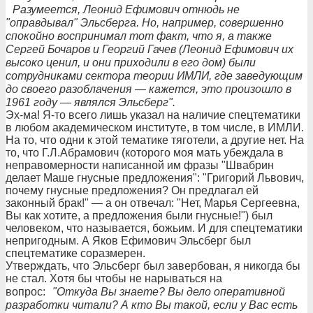
Разумеется, Леонид Ефимович отнюдь не
"оправдывал" Эльсберга. Но, например, совершенно
спокойно воспринимал тот факт, что я, а также
Сергей Бочаров и Георгий Гачев (Леонид Ефимович их
высоко ценил, и они приходили в его дом) были
сотрудниками сектора теории ИМЛИ, где заведующим
до своего разоблачения — кажется, это произошло в
1961 году — являлся Эльсберг".
Эх-ма! Я-то всего лишь указал на наличие спецтематики
в любом академическом институте, в том числе, в ИМЛИ.
На то, что одни к этой тематике тяготели, а другие нет. На
то, что Г.Л.Абрамович (которого моя мать убеждала в
неправомерности написанной им фразы "Швабрин
делает Маше гнусные предложения": "Григорий Львович,
почему гнусные предложения? Он предлагал ей
законный брак!" — а он отвечал: "Нет, Марья Сергеевна,
Вы как хотите, а предложения были гнусные!") был
человеком, что называется, божьим. И для спецтематики
непригодным. А Яков Ефимович Эльсберг был
спецтематике соразмерен.
Утверждать, что Эльсберг был завербован, я никогда бы
не стал. Хотя бы чтобы не нарываться на
вопрос:
"Откуда Вы знаете? Вы дело оперативной
разработки читали? А кто Вы такой, если у Вас есть