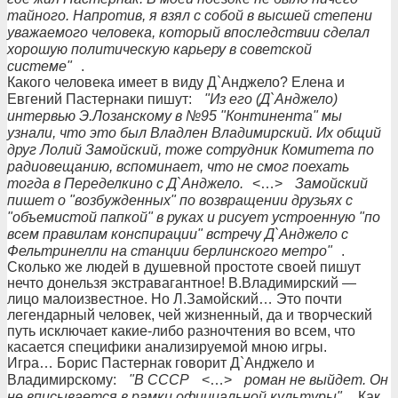
тайного. Напротив, я взял с собой в высшей степени
уважаемого человека, который впоследствии сделал
хорошую политическую карьеру в советской
системе"
.
Какого человека имеет в виду Д`Анджело? Елена и
Евгений Пастернаки пишут:
"Из его (Д`Анджело)
интервью Э.Лозанскому в №95 "Континента" мы
узнали, что это был Владлен Владимирский. Их общий
друг Лолий Замойский, тоже сотрудник Комитета по
радиовещанию, вспоминает, что не смог поехать
тогда в Переделкино с Д`Анджело.
<…>
Замойский
пишет о "возбужденных" по возвращении друзьях с
"объемистой папкой" в руках и рисует устроенную "по
всем правилам конспирации" встречу Д`Анджело с
Фельтринелли на станции берлинского метро"
.
Сколько же людей в душевной простоте своей пишут
нечто донельзя экстравагантное! В.Владимирский —
лицо малоизвестное. Но Л.Замойский… Это почти
легендарный человек, чей жизненный, да и творческий
путь исключает какие-либо разночтения во всем, что
касается специфики анализируемой мною игры.
Игра… Борис Пастернак говорит Д`Анджело и
Владимирскому:
"В СССР
<…>
роман не выйдет. Он
не вписывается в рамки официальной культуры"
. Как