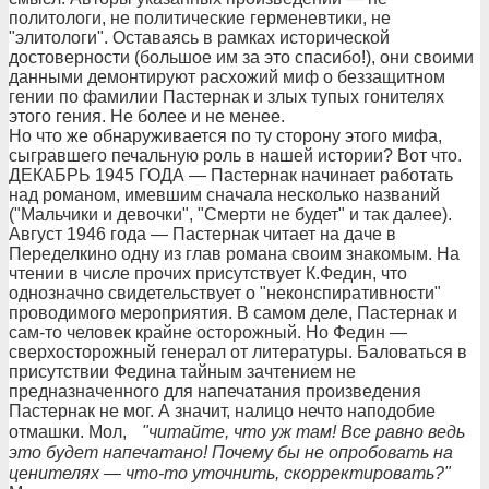
политологи, не политические герменевтики, не
"элитологи". Оставаясь в рамках исторической
достоверности (большое им за это спасибо!), они своими
данными демонтируют расхожий миф о беззащитном
гении по фамилии Пастернак и злых тупых гонителях
этого гения. Не более и не менее.
Но что же обнаруживается по ту сторону этого мифа,
сыгравшего печальную роль в нашей истории? Вот что.
ДЕКАБРЬ 1945 ГОДА — Пастернак начинает работать
над романом, имевшим сначала несколько названий
("Мальчики и девочки", "Смерти не будет" и так далее).
Август 1946 года — Пастернак читает на даче в
Переделкино одну из глав романа своим знакомым. На
чтении в числе прочих присутствует К.Федин, что
однозначно свидетельствует о "неконспиративности"
проводимого мероприятия. В самом деле, Пастернак и
сам-то человек крайне осторожный. Но Федин —
сверхосторожный генерал от литературы. Баловаться в
присутствии Федина тайным зачтением не
предназначенного для напечатания произведения
Пастернак не мог. А значит, налицо нечто наподобие
отмашки. Мол,
"читайте, что уж там! Все равно ведь
это будет напечатано! Почему бы не опробовать на
ценителях — что-то уточнить, скорректировать?"