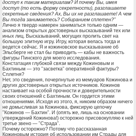
доступ к таким материалам? И почему Вы, имея
доступ (то есть форму секретности), разглашаете
секретные сведения? Ах, Вы их не разглашаете! А чем
Вы тогда занимаетесь? Собиранием сплетен?"
Лично я твердо намерен заниматься только одним —
анализом открытых достоверных высказываний тех или
иных лиц. Высказываний, могущих пролить свет на
большую элитную игру. Игру, которая велась тогда и
ведется сейчас. Я и кожиновское высказывание об
Эльсберге не стал бы приводить — кабы не важность
фигуры Пинского для моего исследования.
Констатация глубокой связи между Кожиновым и
Бахтиным — это "засветка" оперативной фактуры?
Сплетня?
Нет, это сведения, почерпнутые из мемуаров Кожинова и
других достоверных открытых источников. Кожинов
настаивает на особой прочности и доверительности
своих отношений с Бахтиным. Он гордится этими
отношениями. Исходя из этого, я, никоим образом ничего
не домысливая за Кожинова, фиксирую цепочку
"Кожинов — Бахтин". И (опять же, лишь на основании
утверждений Кожинова!) осторожно присовокупляю к ней
третье звено — "Страда".
Почему осторожно? Потому что рассказанная
Кожиновым история об использовании им Страды для