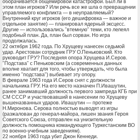
оборачивается общемировой катастрофой. Был ли в
этом план игроков? Или речь все же шла о превращении
управляемого конфликта — в неуправляемый?
Внутренний круг игроков (его дешифровка — важное и
отдельное занятие) — планировал ядерный эксцесс.
Другие — использовались "втемную" теми, кто лелеял
подобный план. Да, план был сорван. Но игра
продолжалась.
22 октября 1962 года. По Хрущеву нанесен седьмой
удар. Арестован сотрудник ГРУ О.Пеньковский. Кто
руководит ГРУ? Последняя опора Хрущева И.Серов.
"Подстава" с Пеньковским (а современных данных
вполне хватает для того, чтобы утверждать, что была
именно "подстава") выбивает эту опору.
В феврале 1963 года И.Серов снят с должности
начальника ГРУ. На его место назначен П.Ивашутин,
ранее занимавший должность первого зампреда КГБ при
СМ СССР и участвовавший в нанесении по Хрущеву
вышеназванных ударов. Ивашутин — протеже
Н.Миронова. Серова полностью выводят из игры
(разжалован до генерал-майора, лишен звания Героя
Советского Союза, отправлен на унизительную
должность помощника командующего Туркестанским ВО
по военно-учебным заведениям).
22 ноября 1963 года убит Джон Кеннеди.