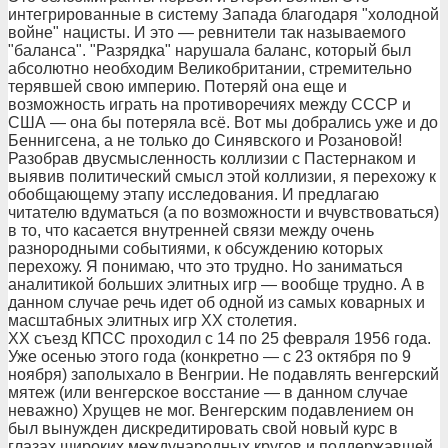
интегрированные в систему Запада благодаря "холодной
войне" нацисты. И это — ревнители так называемого
"баланса". "Разрядка" нарушала баланс, который был
абсолютно необходим Великобритании, стремительно
терявшей свою империю. Потеряй она еще и
возможность играть на противоречиях между СССР и
США — она бы потеряла всё. Вот мы добрались уже и до
Беннигсена, а не только до Синявского и Розановой!
Разобрав двусмысленность коллизии с Пастернаком и
выявив политический смысл этой коллизии, я перехожу к
обобщающему этапу исследования. И предлагаю
читателю вдуматься (а по возможности и вчувствоваться)
в то, что касается внутренней связи между очень
разнородными событиями, к обсуждению которых
перехожу. Я понимаю, что это трудно. Но заниматься
аналитикой больших элитных игр — вообще трудно. А в
данном случае речь идет об одной из самых коварных и
масштабных элитных игр ХХ столетия.
ХХ съезд КПСС проходил с 14 по 25 февраля 1956 года.
Уже осенью этого года (конкретно — с 23 октября по 9
ноября) заполыхало в Венгрии. Не подавлять венгерский
мятеж (или венгерское восстание — в данном случае
неважно) Хрущев не мог. Венгерским подавлением он
был вынужден дискредитировать свой новый курс в
глазах широких международных кругов и поддержавшей