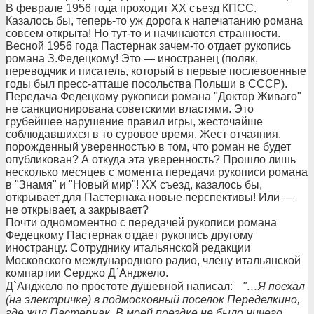
В феврале 1956 года проходит ХХ съезд КПСС.
Казалось бы, теперь-то уж дорога к напечатанию романа
совсем открыта! Но тут-то и начинаются странности.
Весной 1956 года Пастернак зачем-то отдает рукопись
романа З.Федецкому! Это — иностранец (поляк,
переводчик и писатель, который в первые послевоенные
годы был пресс-атташе посольства Польши в СССР).
Передача Федецкому рукописи романа "Доктор Живаго"
не санкционирована советскими властями. Это
грубейшее нарушение правил игры, жесточайше
соблюдавшихся в то суровое время. Жест отчаяния,
порожденный уверенностью в том, что роман не будет
опубликован? А откуда эта уверенность? Прошло лишь
несколько месяцев с момента передачи рукописи романа
в "Знамя" и "Новый мир"! ХХ съезд, казалось бы,
открывает для Пастернака новые перспективы! Или —
не открывает, а закрывает?
Почти одномоментно с передачей рукописи романа
Федецкому Пастернак отдает рукопись другому
иностранцу. Сотруднику итальянской редакции
Московского международного радио, члену итальянской
компартии Серджо Д`Анджело.
Д`Анджело по простоте душевной написал:
"…Я поехал
(на электричке) в подмосковный поселок Переделкино,
где жил Пастернак. В моей поездке не было ничего