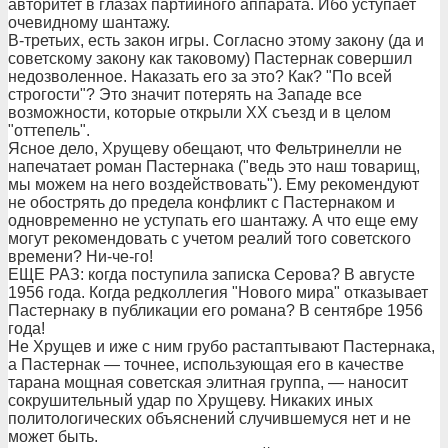
авторитет в глазах партийного аппарата. Ибо уступает
очевидному шантажу.
В-третьих, есть закон игры. Согласно этому закону (да и
советскому закону как таковому) Пастернак совершил
недозволенное. Наказать его за это? Как? "По всей
строгости"? Это значит потерять на Западе все
возможности, которые открыли ХХ съезд и в целом
"оттепель".
Ясное дело, Хрущеву обещают, что Фельтринелли не
напечатает роман Пастернака ("ведь это наш товарищ,
мы можем на него воздействовать"). Ему рекомендуют
не обострять до предела конфликт с Пастернаком и
одновременно не уступать его шантажу. А что еще ему
могут рекомендовать с учетом реалий того советского
времени? Ни-че-го!
ЕЩЕ РАЗ: когда поступила записка Серова? В августе
1956 года. Когда редколлегия "Нового мира" отказывает
Пастернаку в публикации его романа? В сентябре 1956
года!
Не Хрущев и иже с ним грубо растаптывают Пастернака,
а Пастернак — точнее, использующая его в качестве
тарана мощная советская элитная группа, — наносит
сокрушительный удар по Хрущеву. Никаких иных
политологических объяснений случившемуся нет и не
может быть.