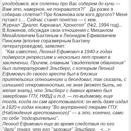
уподобимся, все сплетни про Вас соберем до кучи —
Вам это, наверное, не понравится?!"
Да разве я
собираю сплетни? Про Кожинова или кого другого? Меня
путают с… Сейчас станет понятно — с кем.
Журнал "Диалог. Карнавал. Хронотоп" (№2, 1994 год)...
В.Кожинов, обсуждая свои отношения с Михаилом
Михайловичем Бахтиным и Леонидом Ефимовичем
Пинским (вполне соразмерным Бахтину
литературоведом), заявляет:
"Как известно, Леонид Ефимович в 1940-х годах
подвергся репрессиям и несколько лет провел в
заключении. Причем, главным "свидетелем обвинения"
был литературовед Эльсберг, с которым Леонид
Ефимович до своего ареста был в близких
приятельских отношениях и беседовал, так сказать, с
излишней откровенностью, не зная (может быть, не
желая знать), что Эльсберг с давних времен был
завербован ГПУ, НКВД и т.д. — по-видимому, еще
тогда, когда он сам арестовывался; он ведь даже издал
в 1920-х годах книжку "Во внутренней тюрьме ГПУ.
(Наблюдения арестованного)" — а это, конечно, само
по себе "подозрительно".
Леонид Ефимович еще во время следствия по его
"делу" понял, что его "заложил" Эльсберг.
<…>