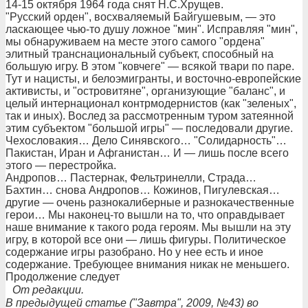
14-15 октября 1964 года снят Н.С.Хрущев.
"Русский орден", восхваляемый Байгушевым, — это
ласкающее чью-то душу ложное "мин". Исправляя "мин",
мы обнаруживаем на месте этого самого "ордена"
элитный транснациональный субъект, способный на
большую игру. В этом "ковчеге" — всякой твари по паре.
Тут и нацисты, и белоэмигранты, и восточно-европейские
активисты, и "островитяне", организующие "баланс", и
целый интернационал контрмодернистов (как "зеленых",
так и иных). Вослед за рассмотренным туром затеянной
этим субъектом "большой игры" — последовали другие.
Чехословакия… Дело Синявского… "Солидарность"…
Пакистан, Иран и Афганистан… И — лишь после всего
этого — перестройка.
Андропов… Пастернак, Фельтринелли, Страда…
Бахтин… снова Андропов… Кожинов, Пигулевская…
другие — очень разнокалиберные и разнокачественные
герои… Мы наконец-то вышли на то, что оправдывает
наше внимание к такого рода героям. Мы вышли на эту
игру, в которой все они — лишь фигуры. Политическое
содержание игры разобрано. Но у нее есть и иное
содержание. Требующее внимания никак не меньшего.
Продолжение следует
От редакции.
В предыдущей статье ("Завтра", 2009, №43) во