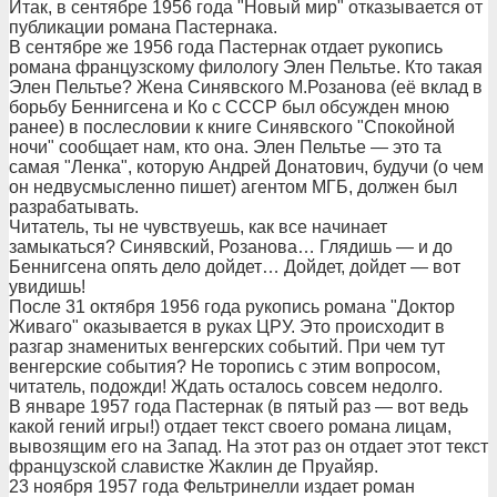
Итак, в сентябре 1956 года "Новый мир" отказывается от
публикации романа Пастернака.
В сентябре же 1956 года Пастернак отдает рукопись
романа французскому филологу Элен Пельтье. Кто такая
Элен Пельтье? Жена Синявского М.Розанова (её вклад в
борьбу Беннигсена и Ко с СССР был обсужден мною
ранее) в послесловии к книге Синявского "Спокойной
ночи" сообщает нам, кто она. Элен Пельтье — это та
самая "Ленка", которую Андрей Донатович, будучи (о чем
он недвусмысленно пишет) агентом МГБ, должен был
разрабатывать.
Читатель, ты не чувствуешь, как все начинает
замыкаться? Синявский, Розанова… Глядишь — и до
Беннигсена опять дело дойдет… Дойдет, дойдет — вот
увидишь!
После 31 октября 1956 года рукопись романа "Доктор
Живаго" оказывается в руках ЦРУ. Это происходит в
разгар знаменитых венгерских событий. При чем тут
венгерские события? Не торопись с этим вопросом,
читатель, подожди! Ждать осталось совсем недолго.
В январе 1957 года Пастернак (в пятый раз — вот ведь
какой гений игры!) отдает текст своего романа лицам,
вывозящим его на Запад. На этот раз он отдает этот текст
французской славистке Жаклин де Пруайяр.
23 ноября 1957 года Фельтринелли издает роман