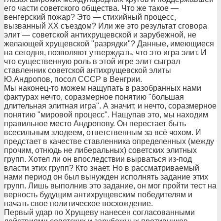
его части советского общества. Что же такое —
венгерский пожар? Это — стихийный процесс,
вызванный ХХ съездом? Или же это результат сговора
элит — советской антихрущевской и зарубежной, не
желающей хрущевской "разрядки"? Данные, имеющиеся
на сегодня, позволяют утверждать, что это игра элит. И
что существенную роль в этой игре элит сыграл
ставленник советской антихрущевской элиты
Ю.Андропов, посол СССР в Венгрии.
Мы наконец-то можем нащупать в разобранных нами
фактурах нечто, соразмерное понятию "большая
длительная элитная игра". А значит, и нечто, соразмерное
понятию "мировой процесс". Нащупав это, мы находим
правильное место Андропову. Он перестает быть
всесильным злодеем, ответственным за всё чохом. И
предстает в качестве ставленника определенных (между
прочим, отнюдь не либеральных) советских элитных
групп. Хотел ли он впоследствии вырваться из-под
власти этих групп? Кто знает. Но в рассматриваемый
нами период он был вынужден исполнять задание этих
групп. Лишь выполнив это задание, он мог пройти тест на
верность будущим антихрущевским победителям и
начать свое политическое восхождение.
Первый удар по Хрущеву нанесен согласованными