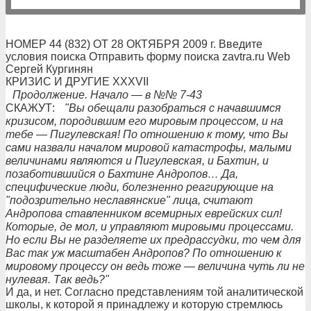
НОМЕР 44 (832) ОТ 28 ОКТЯБРЯ 2009 г. Введите
условия поиска Отправить форму поиска zavtra.ru Web
Сергей Кургинян
КРИЗИС И ДРУГИЕ XXXVII
Продолжение. Начало — в №№ 7-43
СКАЖУТ:
"Вы обещали разобраться с начавшимся
кризисом, породившим его мировым процессом, и нa
тебе — Пигулевская! По отношению к тому, что Вы
сами назвали началом мировой катастрофы, малыми
величинами являются и Пигулевская, и Бахтин, и
позаботившийся о Бахтине Андропов… Да,
специфические люди, болезненно реагирующие на
"подозрительно неславянские" лица, считают
Андропова ставленником всемирных еврейских сил!
Которые, де мол, и управляют мировыми процессами.
Но если Вы не разделяете их предрассудки, то чем для
Вас так уж масштабен Андропов? По отношению к
мировому процессу он ведь тоже — величина чуть ли не
нулевая. Так ведь?"
И да, и нет. Согласно представлениям той аналитической
школы, к которой я принадлежу и которую стремлюсь