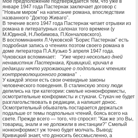
Мое предположение подтверждается тем, что уже в
январе 1947 года Пастернак заключает договор с
"Новым миром" на написание романа, впоследствии
названного "Доктор Живаго".
В течение всего 1947 года Пастернак читает отрывки из
романа в литературных салонах того времени (у
М.Юдиной, Н.Любимова, П.Кончаловского).
В воспоминаниях Л.Чуковской "Борис Пастернак" есть
подробная запись о чтениях поэтом своего романа в
доме литератора П.А.Кузько 5 апреля 1947 года.
Чуковская вспоминает:
"Уже через несколько дней
ненавистник Пастернака, Кривицкий, кричал в
редакции нечто угрожающее о подпольных чтениях
контрреволюционного романа"
.
У каждой эпохи есть свои очевидные законы
человеческого поведения. В сталинскую эпоху люди
делились на три категории: смелые нонконформисты,
осмотрительные конформисты и стукачи. Стукач не будет
разглагольствовать в редакции, а напишет донос.
Осмотрительный обыватель постарается держаться
подальше от темы подпольных чтений, боясь всего на
свете. Прежде всего — того, что спросят: "Как же это Вы,
товарищ, знали и не доложили в инстанции?" Смелый
нонконформист уж точно будет молчать. Вывод:
Кривицкий знает, что доносить бессмысленно, а