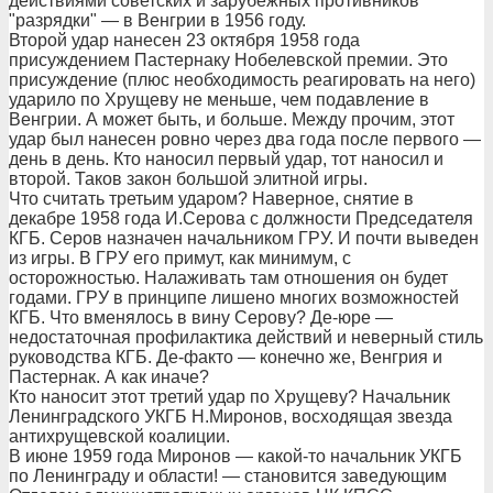
действиями советских и зарубежных противников
"разрядки" — в Венгрии в 1956 году.
Второй удар нанесен 23 октября 1958 года
присуждением Пастернаку Нобелевской премии. Это
присуждение (плюс необходимость реагировать на него)
ударило по Хрущеву не меньше, чем подавление в
Венгрии. А может быть, и больше. Между прочим, этот
удар был нанесен ровно через два года после первого —
день в день. Кто наносил первый удар, тот наносил и
второй. Таков закон большой элитной игры.
Что считать третьим ударом? Наверное, снятие в
декабре 1958 года И.Серова с должности Председателя
КГБ. Серов назначен начальником ГРУ. И почти выведен
из игры. В ГРУ его примут, как минимум, с
осторожностью. Налаживать там отношения он будет
годами. ГРУ в принципе лишено многих возможностей
КГБ. Что вменялось в вину Серову? Де-юре —
недостаточная профилактика действий и неверный стиль
руководства КГБ. Де-факто — конечно же, Венгрия и
Пастернак. А как иначе?
Кто наносит этот третий удар по Хрущеву? Начальник
Ленинградского УКГБ Н.Миронов, восходящая звезда
антихрущевской коалиции.
В июне 1959 года Миронов — какой-то начальник УКГБ
по Ленинграду и области! — становится заведующим