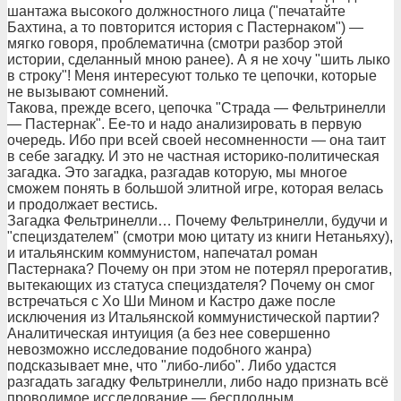
шантажа высокого должностного лица ("печатайте
Бахтина, а то повторится история с Пастернаком") —
мягко говоря, проблематична (смотри разбор этой
истории, сделанный мною ранее). А я не хочу "шить лыко
в строку"! Меня интересуют только те цепочки, которые
не вызывают сомнений.
Такова, прежде всего, цепочка "Страда — Фельтринелли
— Пастернак". Ее-то и надо анализировать в первую
очередь. Ибо при всей своей несомненности — она таит
в себе загадку. И это не частная историко-политическая
загадка. Это загадка, разгадав которую, мы многое
сможем понять в большой элитной игре, которая велась
и продолжает вестись.
Загадка Фельтринелли… Почему Фельтринелли, будучи и
"специздателем" (смотри мою цитату из книги Нетаньяху),
и итальянским коммунистом, напечатал роман
Пастернака? Почему он при этом не потерял прерогатив,
вытекающих из статуса специздателя? Почему он смог
встречаться с Хо Ши Мином и Кастро даже после
исключения из Итальянской коммунистической партии?
Аналитическая интуиция (а без нее совершенно
невозможно исследование подобного жанра)
подсказывает мне, что "либо-либо". Либо удастся
разгадать загадку Фельтринелли, либо надо признать всё
проводимое исследование — бесплодным.