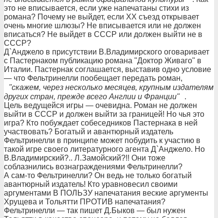
это не вписывается, если уже напечатаны стихи из
романа? Почему не выйдет, если ХХ съезд открывает
очень многие шлюзы? Не вписывается или не должен
вписаться? Не выйдет в СССР или должен выйти не в
СССР?
Д`Анджело в присутствии В.Владимирского оговаривает
с Пастернаком публикацию романа "Доктор Живаго" в
Италии. Пастернак соглашается, выставив одно условие
— что Фельтринелли пообещает передать роман,
"скажем, через несколько месяцев, крупным издателям
других стран, прежде всего Англии и Франции"
.
Цель ведущейся игры — очевидна. Роман не должен
выйти в СССР и должен выйти за границей! Но чья это
игра? Кто побуждает собеседников Пастернака в ней
участвовать? Богатый и авантюрный издатель
Фельтринелли в принципе может побудить к участию в
такой игре своего литературного агента Д`Анджело. Но
В.Владимирский?.. Л.Замойский?!! Они тоже
соблазнились вознаграждениями Фельтринелли?
А сам-то Фельтринелли? Он ведь не только богатый
авантюрный издатель! Кто уравновесил своими
аргументами В ПОЛЬЗУ напечатания веские аргументы
Хрущева и Тольятти ПРОТИВ напечатания?
Фельтринелли — так пишет Д.Быков — был нужен