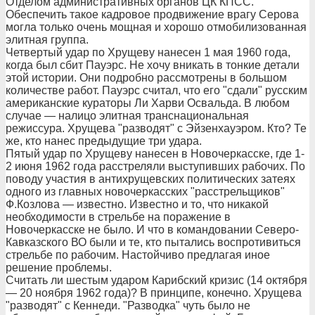
Отделом административных органов ЦК КПСС.
Обеспечить такое кадровое продвижение врагу Серова
могла только очень мощная и хорошо отмобилизованная
элитная группа.
Четвертый удар по Хрущеву нанесен 1 мая 1960 года,
когда был сбит Пауэрс. Не хочу вникать в тонкие детали
этой истории. Они подробно рассмотрены в большом
количестве работ. Пауэрс считал, что его "сдали" русским
американские кураторы Ли Харви Освальда. В любом
случае — налицо элитная транснациональная
режиссура. Хрущева "разводят" с Эйзенхауэром. Кто? Те
же, кто нанес предыдущие три удара.
Пятый удар по Хрущеву нанесен в Новочеркасске, где 1-
2 июня 1962 года расстреляли выступивших рабочих. По
поводу участия в антихрущевских политических затеях
одного из главных новочеркасских "расстрельщиков"
Ф.Козлова — известно. Известно и то, что никакой
необходимости в стрельбе на поражение в
Новочеркасске не было. И что в командовании Северо-
Кавказского ВО были и те, кто пытались воспротивиться
стрельбе по рабочим. Настойчиво предлагая иное
решение проблемы.
Считать ли шестым ударом Карибский кризис (14 октября
— 20 ноября 1962 года)? В принципе, конечно. Хрущева
"разводят" с Кеннеди. "Разводка" чуть было не