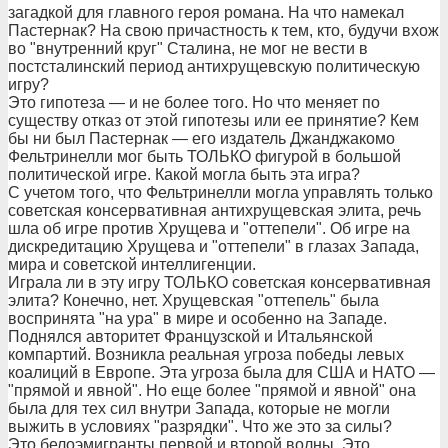
загадкой для главного героя романа. На что намекал
Пастернак? На свою причастность к тем, кто, будучи вхож
во "внутренний круг" Сталина, не мог не вести в
постсталинский период антихрущевскую политическую
игру?
Это гипотеза — и не более того. Но что меняет по
существу отказ от этой гипотезы или ее принятие? Кем
бы ни был Пастернак — его издатель Джанджакомо
Фельтринелли мог быть ТОЛЬКО фигурой в большой
политической игре. Какой могла быть эта игра?
С учетом того, что Фельтринелли могла управлять только
советская консервативная антихрущевская элита, речь
шла об игре против Хрущева и "оттепели". Об игре на
дискредитацию Хрущева и "оттепели" в глазах Запада,
мира и советской интеллигенции.
Играла ли в эту игру ТОЛЬКО советская консервативная
элита? Конечно, нет. Хрущевская "оттепель" была
воспринята "на ура" в мире и особенно на Западе.
Поднялся авторитет Французской и Итальянской
компартий. Возникла реальная угроза победы левых
коалиций в Европе. Эта угроза была для США и НАТО —
"прямой и явной". Но еще более "прямой и явной" она
была для тех сил внутри Запада, которые не могли
выжить в условиях "разрядки". Что же это за силы?
Это белоэмигранты первой и второй волны. Это