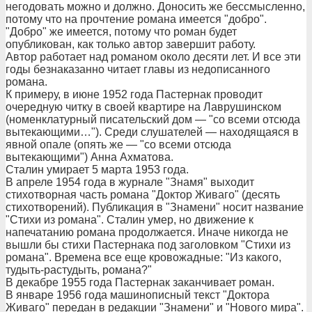
негодовать можно и должно. Доносить же бессмысленно,
потому что на прочтение романа имеется "добро".
"Добро" же имеется, потому что роман будет
опубликован, как только автор завершит работу.
Автор работает над романом около десяти лет. И все эти
годы безнаказанно читает главы из недописанного
романа.
К примеру, в июне 1952 года Пастернак проводит
очередную читку в своей квартире на Лаврушинском
(номенклатурный писательский дом — "со всеми отсюда
вытекающими…"). Среди слушателей — находящаяся в
явной опале (опять же — "со всеми отсюда
вытекающими") Анна Ахматова.
Сталин умирает 5 марта 1953 года.
В апреле 1954 года в журнале "Знамя" выходит
стихотворная часть романа "Доктор Живаго" (десять
стихотворений). Публикация в "Знамени" носит название
"Стихи из романа". Сталин умер, но движение к
напечатанию романа продолжается. Иначе никогда не
вышли бы стихи Пастернака под заголовком "Стихи из
романа". Времена все еще кровожадные: "Из какого,
тудыть-растудыть, романа?"
В декабре 1955 года Пастернак заканчивает роман.
В январе 1956 года машинописный текст "Доктора
Живаго" передан в редакции "Знамени" и "Нового мира".