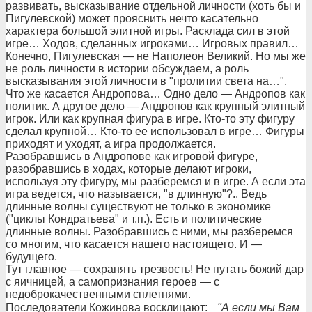
развивать, высказывание отдельной личности (хоть бы и
Пигулевской) может прояснить нечто касательно
характера большой элитной игры. Расклада сил в этой
игре… Ходов, сделанных игроками… Игровых правил…
Конечно, Пигулевская — не Наполеон Великий. Но мы же
не роль личности в истории обсуждаем, а роль
высказывания этой личности в "пролитии света на…".
Что же касается Андропова… Одно дело — Андропов как
политик. А другое дело — Андропов как крупный элитный
игрок. Или как крупная фигура в игре. Кто-то эту фигуру
сделал крупной… Кто-то ее использовал в игре… Фигуры
приходят и уходят, а игра продолжается.
Разобравшись в Андропове как игровой фигуре,
разобравшись в ходах, которые делают игроки,
используя эту фигуру, мы разберемся и в игре. А если эта
игра ведется, что называется, "в длинную"?.. Ведь
длинные волны существуют не только в экономике
("циклы Кондратьева" и т.п.). Есть и политические
длинные волны. Разобравшись с ними, мы разберемся
со многим, что касается нашего настоящего. И —
будущего.
Тут главное — сохранять трезвость! Не путать божий дар
с яичницей, а самопризнания героев — с
недоброкачественными сплетнями.
Последователи Кожинова восклицают:
"А если мы Вам