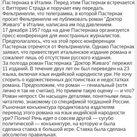
Пастернака в Италии. Перед этим Пастернак встречается
с Витторио Страда и поручает ему передать
Фельтринелли, что телеграмма, в которой Пастернак
просит Фельтринелли не публиковать роман "Доктор
Живаго" в Италии, написана им под давлением.
17 декабря 1957 года на даче Пастернака организуется
пресс-конференция для иностранных журналистов.
Предполагалось, что на этой пресс-конференции
Пастернак отречется от Фельтринелли. Однако Пастернак
заявил, что приветствует итальянское издание романа и
сожалеет лишь об отсутствии русского издания.
За полгода роман Пастернака "Доктор Живаго" пережил
11 изданий. В течение двух лет он был переведен на 23
языка, включая язык индийской народности ури. Не хочу
спорить о художественных достоинствах и недостатках
романа. Предположим, что роман — гениальный (хотя
лично я так не считаю). Но примем такую оценку — и что?
Роман непрост. Он насыщен деталями, понятными лишь
читателю, знакомому со спецификой тогдашней России.
Рыночная конъюнктура продиктовала издателям
перевод этого романа на язык индийской народности
ури? Полно! Речь идет о совсем другой — сугубо
политической — конъюнктуре, на которую и была
сделана ставка в большой игре. Ставка была сделана
абсолютно правильная.