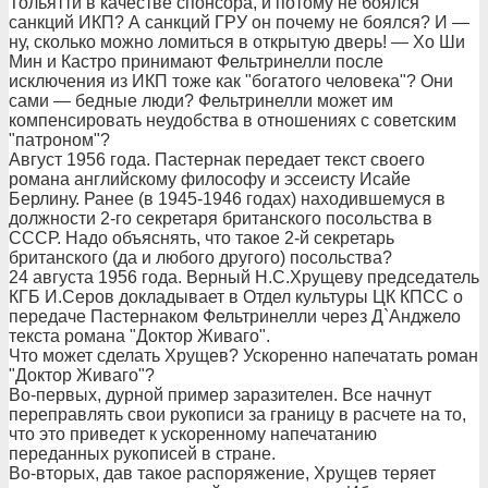
Тольятти в качестве спонсора, и потому не боялся
санкций ИКП? А санкций ГРУ он почему не боялся? И —
ну, сколько можно ломиться в открытую дверь! — Хо Ши
Мин и Кастро принимают Фельтринелли после
исключения из ИКП тоже как "богатого человека"? Они
сами — бедные люди? Фельтринелли может им
компенсировать неудобства в отношениях с советским
"патроном"?
Август 1956 года. Пастернак передает текст своего
романа английскому философу и эссеисту Исайе
Берлину. Ранее (в 1945-1946 годах) находившемуся в
должности 2-го секретаря британского посольства в
СССР. Надо объяснять, что такое 2-й секретарь
британского (да и любого другого) посольства?
24 августа 1956 года. Верный Н.С.Хрущеву председатель
КГБ И.Серов докладывает в Отдел культуры ЦК КПСС о
передаче Пастернаком Фельтринелли через Д`Анджело
текста романа "Доктор Живаго".
Что может сделать Хрущев? Ускоренно напечатать роман
"Доктор Живаго"?
Во-первых, дурной пример заразителен. Все начнут
переправлять свои рукописи за границу в расчете на то,
что это приведет к ускоренному напечатанию
переданных рукописей в стране.
Во-вторых, дав такое распоряжение, Хрущев теряет