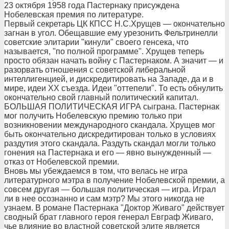
23 октября 1958 года Пастернаку присуждена
Нобелевская премия по литературе.
Первый секретарь ЦК КПСС Н.С.Хрущев — окончательно
загнан в угол. Обещавшие ему урезонить Фельтринелли
советские элитарии "кинули" своего генсека, что
называется, "по полной программе". Хрущев теперь
просто обязан начать войну с Пастернаком. А значит — и
разорвать отношения с советской либеральной
интеллигенцией, и дискредитировать на Западе, да и в
мире, идеи ХХ съезда. Идеи "оттепели". То есть обнулить
окончательно свой главный политический капитал.
БОЛЬШАЯ ПОЛИТИЧЕСКАЯ ИГРА сыграна. Пастернак
мог получить Нобелевскую премию только при
возникновении международного скандала. Хрущев мог
быть окончательно дискредитирован только в условиях
раздутия этого скандала. Раздуть скандал могли только
гонения на Пастернака и его — явно вынужденный —
отказ от Нобелевской премии.
Вновь мы убеждаемся в том, что велась не игра
литературного мэтра в получение Нобелевской премии, а
совсем другая — большая политическая — игра. Играл
ли в нее осознанно и сам мэтр? Мы этого никогда не
узнаем. В романе Пастернака "Доктор Живаго" действует
сводный брат главного героя генерал Евграф Живаго,
чье влияние во властной советской элите является