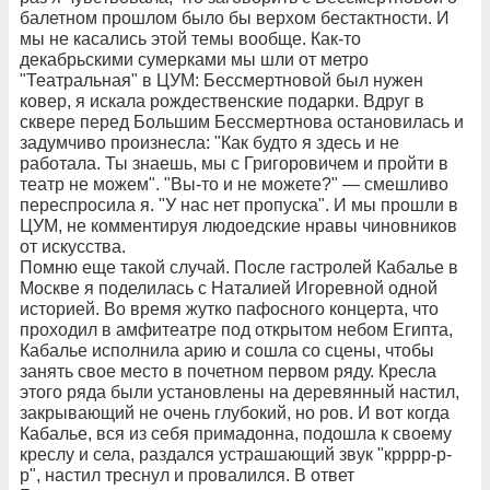
балетном прошлом было бы верхом бестактности. И
мы не касались этой темы вообще. Как-то
декабрьскими сумерками мы шли от метро
"Театральная" в ЦУМ: Бессмертновой был нужен
ковер, я искала рождественские подарки. Вдруг в
сквере перед Большим Бессмертнова остановилась и
задумчиво произнесла: "Как будто я здесь и не
работала. Ты знаешь, мы с Григоровичем и пройти в
театр не можем". "Вы-то и не можете?" — смешливо
переспросила я. "У нас нет пропуска". И мы прошли в
ЦУМ, не комментируя людоедские нравы чиновников
от искусства.
Помню еще такой случай. После гастролей Кабалье в
Москве я поделилась с Наталией Игоревной одной
историей. Во время жутко пафосного концерта, что
проходил в амфитеатре под открытом небом Египта,
Кабалье исполнила арию и сошла со сцены, чтобы
занять свое место в почетном первом ряду. Кресла
этого ряда были установлены на деревянный настил,
закрывающий не очень глубокий, но ров. И вот когда
Кабалье, вся из себя примадонна, подошла к своему
креслу и села, раздался устрашающий звук "крррр-р-
р", настил треснул и провалился. В ответ