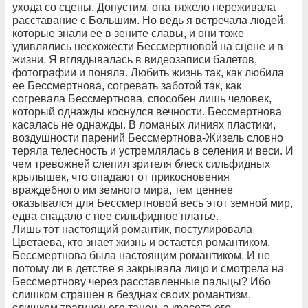
ухода со сцены. Допустим, она тяжело переживала
расставание с Большим. Но ведь я встречала людей,
которые знали ее в зените славы, и они тоже
удивлялись несхожести Бессмертновой на сцене и в
жизни. Я вглядывалась в видеозаписи балетов,
фотографии и поняла. Любить жизнь так, как любила
ее Бессмертнова, согревать заботой так, как
согревала Бессмертнова, способен лишь человек,
который однажды коснулся вечности. Бессмертнова
касалась не однажды. В ломаных линиях пластики,
воздушности парений Бессмертнова-Жизель словно
теряла телесность и устремлялась в селения и веси. И
чем тревожней слепил зрителя блеск сильфидных
крылышек, что опадают от прикосновения
враждебного им земного мира, тем ценнее
оказывался для Бессмертновой весь этот земной мир,
едва спадало с нее сильфидное платье.
Лишь тот настоящий романтик, постулировала
Цветаева, кто знает жизнь и остается романтиком.
Бессмертнова была настоящим романтиком. И не
потому ли в детстве я закрывала лицо и смотрела на
Бессмертнову через расставленные пальцы? Ибо
слишком страшен в безднах своих романтизм,
слишком трагичен его танец, а красота его