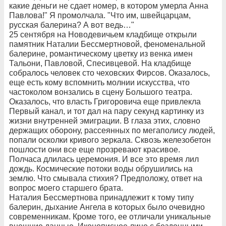
какие деньги не сдает номер, в котором умерла Анна
Павлова!" Я промолчала. "Что им, швейцарцам,
русская балерина? А вот ведь…"
25 сентября на Новодевичьем кладбище открыли
памятник Наталии Бессмертновой, феноменальной
балерине, романтическому цветку из венка имен
Тальони, Павловой, Спесивцевой. На кладбище
собралось человек сто чеховских Фирсов. Оказалось,
еще есть кому вспомнить молнии искусства, что
частоколом вонзались в сцену Большого театра.
Оказалось, что власть Григоровича еще привлекла
Первый канал, и тот дал на пару секунд картинку из
жизни внутренней эмиграции. В глаза этих, словно
держащих оборону, рассеянных по мегаполису людей,
попали осколки кривого зеркала. Сквозь железобетон
пошлости они все еще прозревают красивое.
Полчаса длилась церемония. И все это время лил
дождь. Космические потоки воды обрушились на
землю. Что смывала стихия? Предположу, ответ на
вопрос моего старшего брата.
Наталия Бессмертнова принадлежит к тому типу
балерин, дыхание Ангела в которых было очевидно
современникам. Кроме того, ее отличали уникальные