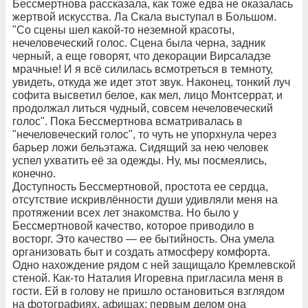
Бессмертнова рассказала, как тоже едва не оказалась
жертвой искусства. Ла Скала выступал в Большом.
"Со сцены шел какой-то неземной красоты,
нечеловеческий голос. Сцена была черна, задник
черный, а еще говорят, что декорации Вирсаладзе
мрачные! И я всё силилась всмотреться в темноту,
увидеть, откуда же идет этот звук. Наконец, тонкий луч
софита высветил белое, как мел, лицо Монтсеррат, и
продолжал литься чудный, совсем нечеловеческий
голос". Пока Бессмертнова всматривалась в
"нечеловеческий голос", то чуть не упорхнула через
барьер ложи бельэтажа. Сидящий за нею человек
успел ухватить её за одежды. Ну, мы посмеялись,
конечно.
Доступность Бессмертновой, простота ее сердца,
отсутствие искривлённости души удивляли меня на
протяжении всех лет знакомства. Но было у
Бессмертновой качество, которое приводило в
восторг. Это качество — ее бытийность. Она умела
организовать быт и создать атмосферу комфорта.
Одно нахождение рядом с ней защищало Кремлевской
стеной. Как-то Наталия Игоревна пригласила меня в
гости. Ей в голову не пришло остановиться взглядом
на фотографиях, афишах; первым делом она