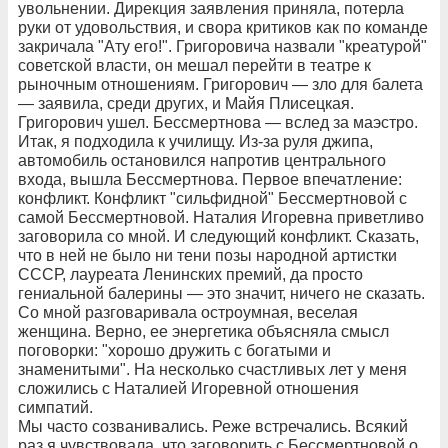
увольнении. Дирекция заявления приняла, потерла
руки от удовольствия, и свора критиков как по команде
закричала "Ату его!". Григоровича назвали "креатурой"
советской власти, он мешал перейти в театре к
рыночным отношениям. Григорович — зло для балета
— заявила, среди других, и Майя Плисецкая.
Григорович ушел. Бессмертнова — вслед за маэстро.
Итак, я подходила к училищу. Из-за руля джипа,
автомобиль остановился напротив центрального
входа, вышла Бессмертнова. Первое впечатление:
конфликт. Конфликт "сильфидной" Бессмертновой с
самой Бессмертновой. Наталия Игоревна приветливо
заговорила со мной. И следующий конфликт. Сказать,
что в ней не было ни тени позы народной артистки
СССР, лауреата Ленинских премий, да просто
гениальной балерины — это значит, ничего не сказать.
Со мной разговаривала остроумная, веселая
женщина. Верно, ее энергетика объясняла смысл
поговорки: "хорошо дружить с богатыми и
знаменитыми". На несколько счастливых лет у меня
сложились с Наталией Игоревной отношения
симпатий.
Мы часто созванивались. Реже встречались. Всякий
раз я чувствовала, что заговорить с Бессмертновой о