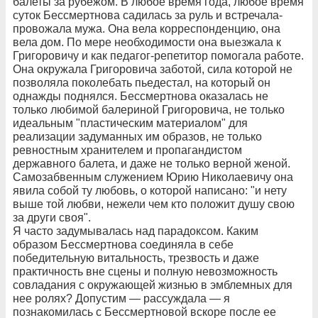
балеты за рубежом. В любое время года, любое время
суток Бессмертнова садилась за руль и встречала-
провожала мужа. Она вела корреспонденцию, она
вела дом. По мере необходимости она выезжала к
Григоровичу и как педагог-репетитор помогала работе.
Она окружала Григоровича заботой, сила которой не
позволяла поколебать пьедестал, на который он
однажды поднялся. Бессмертнова оказалась не
только любимой балериной Григоровича, не только
идеальным "пластическим материалом" для
реализации задуманных им образов, не только
ревностным хранителем и пропагандистом
державного балета, и даже не только верной женой.
Самозабвенным служением Юрию Николаевичу она
явила собой ту любовь, о которой написано: "и нету
выше той любви, нежели чем кто положит душу свою
за други своя".
Я часто задумывалась над парадоксом. Каким
образом Бессмертнова соединяла в себе
победительную витальность, трезвость и даже
практичность вне сцены и полную невозможность
совладания с окружающей жизнью в эмблемных для
нее ролях? Допустим — рассуждала — я
познакомилась с Бессмертновой вскоре после ее