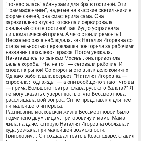
"похвасталась" абажурами для бра в гостиной. Эти
"граммафончики", надетые на высокие светильники в
форме свечей, она смастерила сама. Она
заразительно вкусно готовила и сервировала
овальный стол в гостиной так, будто устраивала
дипломатический прием. А чего стоили ремонты!
Несколько раз я наблюдала, как Наталия Игоревна со
старательностью первоклашки повторяла за рабочими
названия шпаклевок, красок. Потом уезжала.
Накатавшись по рынкам Москвы, она привозила
целые короба. "Не, не то", — сетовали рабочие. И
снова на рынок! Со стороны это выглядело комично.
Однако работа шла всерьез. "Наталия Игоревна, —
спросила я однажды, — а они вообще-то знают, что вы
— прима Большого театра, слава русского балета?" Я
не могу сказать с уверенностью, что Бессмертнова
расслышала мой вопрос. Он не представлял для нее
ни малейшего интереса.
Расписание московской жизни Бессмертновой было
подчинено двум лицам: Григоровичу и маме. Мама
жила на даче, которую Наталия Игоревна обожала и
куда уезжала при малейшей возможности.
Григорович… Он создавал театр в Краснодаре, ставил