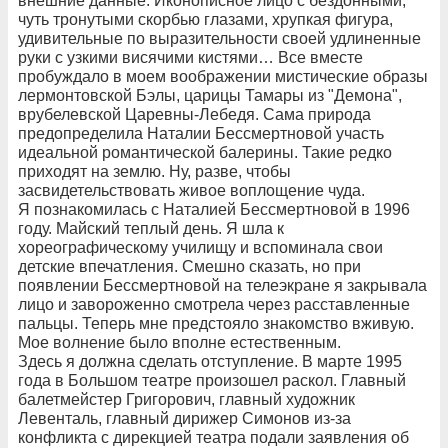
внешние данные. Иконописное лицо с бездонными,
чуть тронутыми скорбью глазами, хрупкая фигура,
удивительные по выразительности своей удлиненные
руки с узкими висячими кистями… Все вместе
пробуждало в моем воображении мистические образы
лермонтовской Бэлы, царицы Тамары из "Демона",
врубелевской Царевны-Лебедя. Сама природа
предопределила Наталии Бессмертновой участь
идеальной романтической балерины. Такие редко
приходят на землю. Ну, разве, чтобы
засвидетельствовать живое воплощение чуда.
Я познакомилась с Наталией Бессмертновой в 1996
году. Майский теплый день. Я шла к
хореографическому училищу и вспоминала свои
детские впечатления. Смешно сказать, но при
появлении Бессмертновой на телеэкране я закрывала
лицо и завороженно смотрела через расставленные
пальцы. Теперь мне предстояло знакомство вживую.
Мое волнение было вполне естественным.
Здесь я должна сделать отступление. В марте 1995
года в Большом театре произошел раскол. Главный
балетмейстер Григорович, главный художник
Левенталь, главный дирижер Симонов из-за
конфликта с дирекцией театра подали заявления об