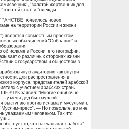
семисвечник", "золотой жертвенник для
 "золотой стол" и "одежды
НСТВЕ появилось новое
аме на территории России и жизни
и") является совместным проектом
твенных объединений "Собрание" и
образования.
об исламе в России, его географии,
казывает о различных сторонах жизни
ствии с государством и обществом в
 арабоязычную аудиторию как внутри
астности, для распространения в
ского корпуса, представителей арабской
иятиях с участием арабских стран.
ВЧУК заявил: "Многие ошибочно
 — у меня дед был муллой".
 я выступаю против ислама и мусульман,
"Муслим-пресс". — Но позвольте, во мне
ень уважаемым человеком. Так что
чушь.
собствует то, что накладывает работа".
 частности, есть место татарской,