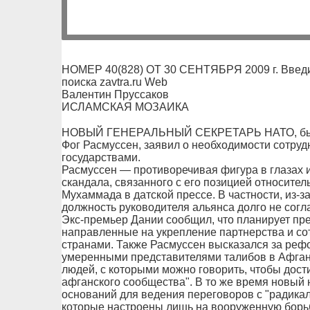
НОМЕР 40(828) ОТ 30 СЕНТЯБРЯ 2009 г. Введи
поиска zavtra.ru Web
Валентин Пруссаков
ИСЛАМСКАЯ МОЗАИКА
НОВЫЙ ГЕНЕРАЛЬНЫЙ СЕКРЕТАРЬ НАТО, бывш
Фог Расмуссен, заявил о необходимости сотру
государствами.
Расмуссен — противоречивая фигура в глазах и
скандала, связанного с его позицией относител
Мухаммада в датской прессе. В частности, из-з
должность руководителя альянса долго не согл
Экс-премьер Дании сообщил, что планирует пр
направленные на укрепление партнерства и со
странами. Также Расмуссен высказался за реф
умеренными представителями талибов в Афгани
людей, с которыми можно говорить, чтобы дос
афганского сообщества". В то же время новый н
оснований для ведения переговоров с "радика
которые настроены лишь на вооруженную борьб