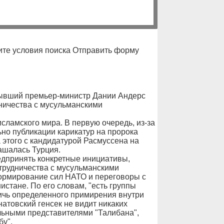
те условия поиска Отправить форму
ий премьер-министр Дании Андерс
дничества с мусульманскими
сламского мира. В первую очередь, из-за
ьно публикации карикатур на пророка
а этого с кандидатурой Расмуссена на
ашалась Турция.
едпринять конкретные инициативы,
трудничества с мусульманскими
ормирование сил НАТО и переговоры с
стане. По его словам, "есть группы
тичь определенного примирения внутри
атовский генсек не видит никаких
льными представителями "Талибана",
у".