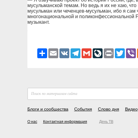
мусульманской темам. Но ведь я их не хаю, что 
мусульман или чеченцев-мусульман, ибо я сам 
многонациональной и поликонфессиональной Р
музыкант.
Ресурс
Email
VK
Telegram
Gmail
LiveJournal
Print
Twitter
V
Блоги и сообщества
События
Слово дня
Видео
О нас
Контактная информация
День ТВ