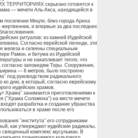
ТЕРРИТОРИЯХ серьезно готовятся к
лама — мечети Аль-Акса, находящейся в
м поселении Мицпе, близ города Ариха
 жертвенник, и впервые за два последних
благословения.
дейских ритуалов: из камней Иудейской
человека. Согласно еврейской легенде, эти
я железа и склеены специальным
тере Рамон, и битума из Иудейской
пературы и не накапливает тепло, что
, согласно заповедям Торы. Сооружение,
 ширина — 6 метров, было построено
ма" под руководством радикального
 ко дню, в который, согласно еврейскому
рого иудейских храмов.
ут Храма" занимается приготовлениями к
ия ("Храма Соломона") на месте мечети
, входят разработка и создание убранства
пользоваться в храме после его
твования "института" его сотрудниками
рый, как утверждают иудейские радикалы,
в священный комплекс мусульман. В
нтерьера планируемого культового