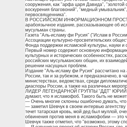
сооружения, как "арфа царя Давида", "золотой 
воскурения благовоний", "медный умывальник",
первосвященника".
В РОССИЙСКОМ ИНФОРМАЦИОННОМ ПРОСТРА
арабоязычное издание, рассказывающее об исл
мусульман страны.
Газета "Аль-исламу фи Русия" ("Ислам в Росси
Ассоциации культурно-просветительских общес
Фонда поддержки исламской культуры, науки и 
Первый номер содержит основную информацию 
культурных и исторических особенностях, расс
российских мусульманских общин, их взаимодей
решении насущных проблем.
Издание "Аль-исламу фи Русия" рассчитано на
России, так и за рубежом, и предназначено, в ч
министерствах, ведомствах, среди дипломатиче
диаспоры России, а также на различных меропр
ЛИДЕР ЛЕГЕНДАРНОЙ ГРУППЫ "ДДТ" ЮРИЙ ШЕ
думают, что я исламофоб. Такого быть не может
— Очень многие склонны ошибочно думать, что
— заметил Шевчук в своем интервью агентству 
течет татарская кровь, мой дед был муллой, оч
обвинения против меня в исламофобии — это 
Шевчук также отметил, что "возможно, этому спо
— Я озвучиваю проект об истории России, где, в