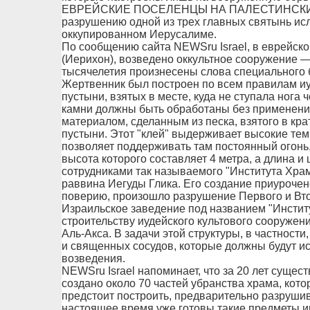
ЕВРЕЙСКИЕ ПОСЕЛЕНЦЫ НА ПАЛЕСТИНСКИХ 
разрушению одной из трех главных святынь ис
оккупированном Иерусалиме.
По сообщению сайта NEWSru Israel, в еврейско
(Иерихон), возведено оккультное сооружение —
тысячелетия произнесены слова специального 
Жертвенник был построен по всем правилам иу
пустыни, взятых в месте, куда не ступала нога 
камни должны быть обработаны без применени
материалом, сделанным из песка, взятого в кра
пустыни. Этот "клей" выдерживает высокие тем
позволяет поддерживать там постоянный огонь
высота которого составляет 4 метра, а длина и
сотрудниками так называемого "Института Хра
раввина Иегуды Глика. Его создание приурочено
поверию, произошло разрушение Первого и Вто
Израильское заведение под названием "Инстит
строительству иудейского культового сооружен
Аль-Акса. В задачи этой структуры, в частности
и священных сосудов, которые должны будут ис
возведения.
NEWSru Israel напоминает, что за 20 лет сущес
создано около 70 частей убранства храма, кото
предстоит построить, предварительно разруши
настоящее время уже готовы такие предметы и