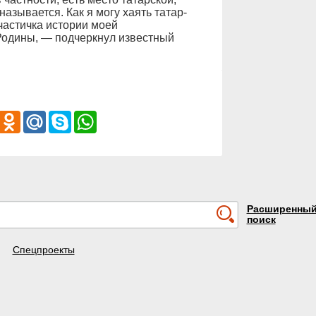
называется. Как я могу хаять татар-
частичка истории моей
одины, — подчеркнул известный
iber
Odnoklassniki
Mail.Ru
Skype
WhatsApp
Расширенны
поиск
Спецпроекты