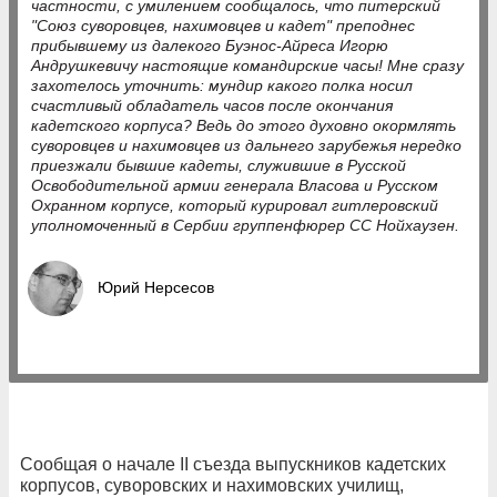
частности, с умилением сообщалось, что питерский
"Союз суворовцев, нахимовцев и кадет" преподнес
прибывшему из далекого Буэнос-Айреса Игорю
Андрушкевичу настоящие командирские часы! Мне сразу
захотелось уточнить: мундир какого полка носил
счастливый обладатель часов после окончания
кадетского корпуса? Ведь до этого духовно окормлять
суворовцев и нахимовцев из дальнего зарубежья нередко
приезжали бывшие кадеты, служившие в Русской
Освободительной армии генерала Власова и Русском
Охранном корпусе, который курировал гитлеровский
уполномоченный в Сербии группенфюрер СС Нойхаузен.
Юрий Нерсесов
Сообщая о начале II съезда выпускников кадетских
корпусов, суворовских и нахимовских училищ,