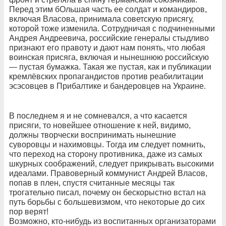
Перед этим бОльшая часть ее солдат и командиров,
включая Власова, принимала советскую присягу,
которой тоже изменила. Сотрудничая с подчиненными
Андрея Андреевича, российские генералы стыдливо
признают его правоту и дают нам понять, что любая
воинская присяга, включая и нынешнюю российскую
— пустая бумажка. Такая же пустая, как и публикации
кремлёвских пропагандистов против реабилитации
эсэсовцев в Прибалтике и бандеровцев на Украине.
В последнем я и не сомневался, а что касается
присяги, то новейшее отношение к ней, видимо,
должны творчески воспринимать нынешние
суворовцы и нахимовцы. Тогда им следует помнить,
что переход на сторону противника, даже из самых
шкурных соображений, следует прикрывать высокими
идеалами. Правоверный коммунист Андрей Власов,
попав в плен, спустя считанные месяцы так
трогательно писал, почему он бескорыстно встал на
путь борьбы с большевизмом, что некоторые до сих
пор верят!
Возможно, кто-нибудь из воспитанных организаторами