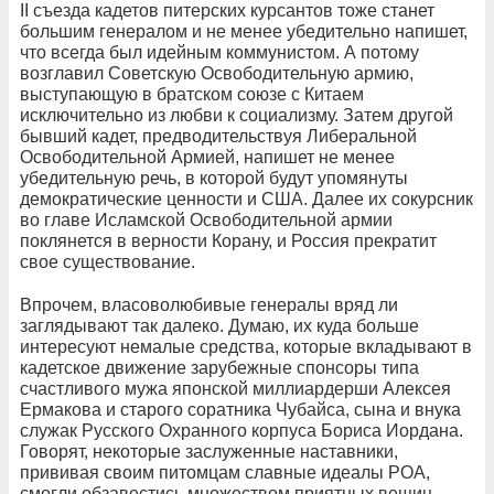
II съезда кадетов питерских курсантов тоже станет
большим генералом и не менее убедительно напишет,
что всегда был идейным коммунистом. А потому
возглавил Советскую Освободительную армию,
выступающую в братском союзе с Китаем
исключительно из любви к социализму. Затем другой
бывший кадет, предводительствуя Либеральной
Освободительной Армией, напишет не менее
убедительную речь, в которой будут упомянуты
демократические ценности и США. Далее их сокурсник
во главе Исламской Освободительной армии
поклянется в верности Корану, и Россия прекратит
свое существование.
Впрочем, власоволюбивые генералы вряд ли
заглядывают так далеко. Думаю, их куда больше
интересуют немалые средства, которые вкладывают в
кадетское движение зарубежные спонсоры типа
счастливого мужа японской миллиардерши Алексея
Ермакова и старого соратника Чубайса, сына и внука
служак Русского Охранного корпуса Бориса Иордана.
Говорят, некоторые заслуженные наставники,
прививая своим питомцам славные идеалы РОА,
смогли обзавестись множеством приятных вещиц,