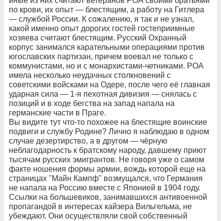
иные из них считают ветеранов РОА своими братьями
по крови, их опыт — блестящим, а работу на Гитлера
— службой России. К сожалению, я так и не узнал,
какой именно опыт дорогих гостей гостеприимные
хозяева считают блестящим. Русский Охранный
корпус занимался карательными операциями против
югославских партизан, причем воевал не только с
коммунистами, но и с монархистами-четниками. РОА
имела несколько неудачных столкновений с
советскими войсками на Одере, после чего её главная
ударная сила — 1-я пехотная дивизия — снялась с
позиций и в ходе бегства на запад напала на
германские части в Праге.
Вы видите тут что-то похожее на блестящие воинские
подвиги и службу Родине? Лично я наблюдаю в одном
случае дезертирство, а в другом — чёрную
неблагодарность к братскому народу, давшему приют
тысячам русских эмигрантов. Не говоря уже о самом
факте ношения формы армии, вождь которой еще на
страницах "Майн Кампф" возмущался, что Германия
не напала на Россию вместе с Японией в 1904 году.
Ссылки на большевиков, занимавшихся антивоенной
пропагандой в интересах кайзера Вильгельма, не
убеждают. Они осуществляли свой собственный