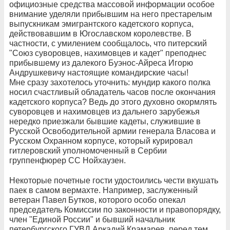
официозные средства массовой информации особое
внимание уделяли прибывшим на него престарелым
выпускникам эмигрантского кадетского корпуса,
действовавшим в Югославском королевстве. В
частности, с умилением сообщалось, что питерский
"Союз суворовцев, нахимовцев и кадет" преподнес
прибывшему из далекого Буэнос-Айреса Игорю
Андрушкевичу настоящие командирские часы!
Мне сразу захотелось уточнить: мундир какого полка
носил счастливый обладатель часов после окончания
кадетского корпуса? Ведь до этого духовно окормлять
суворовцев и нахимовцев из дальнего зарубежья
нередко приезжали бывшие кадеты, служившие в
Русской Освободительной армии генерала Власова и
Русском Охранном корпусе, который курировал
гитлеровский уполномоченный в Сербии
группенфюрер СС Нойхаузен.
Некоторые почетные гости удостоились чести вкушать
паек в самом вермахте. Например, заслуженный
ветеран Павел Бутков, которого особо опекал
председатель Комиссии по законности и правопорядку,
член "Единой России" и бывший начальник
петербургского ГУВД Аркадий Крамарев, перед тем,