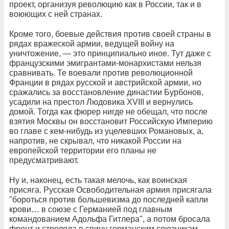
проект, организуя революцию как в России, так и в
воюющих с ней странах.
Кроме того, боевые действия против своей страны в
рядах вражеской армии, ведущей войну на
уничтожение, — это принципиально иное. Тут даже с
французскими эмигрантами-монархистами нельзя
сравнивать. Те воевали против революционной
Франции в рядах русской и австрийской армии, но
сражались за восстановление династии Бурбонов,
усадили на престол Людовика XVIII и вернулись
домой. Тогда как фюрер нигде не обещал, что после
взятия Москвы он восстановит Российскую Империю
во главе с кем-нибудь из уцелевших Романовых, а,
напротив, не скрывал, что никакой России на
европейской территории его планы не
предусматривают.
Ну и, наконец, есть такая мелочь, как воинская
присяга. Русская Освободительная армия присягала
"бороться против большевизма до последней капли
крови… в союзе с Германией под главным
командованием Адольфа Гитлера", а потом бросала
фронт и стреляла в спину германским союзникам.