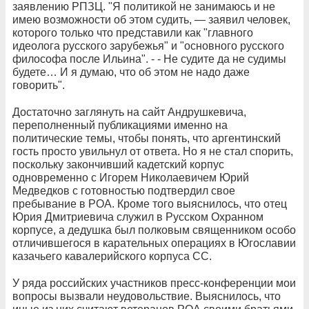
заявлению РПЗЦ. "Я политикой не занимаюсь и не
имею возможности об этом судить, — заявил человек,
которого только что представили как "главного
идеолога русского зарубежья" и "основного русского
философа после Ильина". - - Не судите да не судимы
будете… И я думаю, что об этом не надо даже
говорить".
Достаточно заглянуть на сайт Андрушкевича,
переполненный публикациями именно на
политические темы, чтобы понять, что аргентинский
гость просто увильнул от ответа. Но я не стал спорить,
поскольку закончивший кадетский корпус
одновременно с Игорем Николаевичем Юрий
Медведков с готовностью подтвердил свое
пребывание в РОА. Кроме того выяснилось, что отец
Юрия Дмитриевича служил в Русском Охранном
корпусе, а дедушка был полковым священником особо
отличившегося в карательных операциях в Югославии
казачьего кавалерийского корпуса СС.
У ряда российских участников пресс-конференции мои
вопросы вызвали неудовольствие. Выяснилось, что