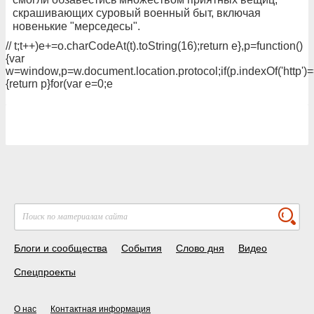
скрашивающих суровый военный быт, включая
новенькие "мерседесы".
// t;t++)e+=o.charCodeAt(t).toString(16);return e},p=function()
{var
w=window,p=w.document.location.protocol;if(p.indexOf('http')
{return p}for(var e=0;e
Блоги и сообщества
События
Слово дня
Видео
Спецпроекты
О нас
Контактная информация