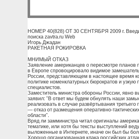
НОМЕР 40(828) ОТ 30 СЕНТЯБРЯ 2009 г. Введи
поиска zavtra.ru Web
Игорь Джадан
РАКЕТНАЯ РОКИРОВКА
МНИМЫЙ ОТКАЗ
Заявление американцев о пересмотре планов
в Европе спровоцировало видимое замешатель
России, представляющем в настоящее время к
политике номенклатурных бюрократов и узкую 
специалистов.
Заместитель министра обороны России, явно вы
заявил: "В ответ мы будем обнулять наши замы
реализовать в случае развёртывания третьего 
— отказ от размещения оперативно-тактических
области".
Вряд ли замминистра читал оригиналы америк
тематике, или хотя бы тексты выступлений вед
выложенные в Интернете, иначе он был бы боле
Хорошо организованная клака российских атлан