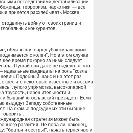
ативными последствиями дестабилизации
 беженцы, терроризм, наркотики — все
орые придётся расхлёбывать Москве
отодвинуть войну от своих границ и
 глобальных конкурентов.
ние, обманывая народ убаюкивающими
поднимается с колен". Но в этом случае
оящее время покорно за ними следует,
нала. Пускай они даже не надеются, что
— идеальные кандидаты на роль "козла
шевич. Подобный шанс и на этот раз
секрет, что некоторые известные и весьма
месь глупого упрямства, высокопарной
на трусости, нерешительности и
к и бывший югославский президент. Если
стью выдадут Западу собственные
вят. На скамье подсудимых эти бывшие
и говорить…
еждународная стратегия может быть
еннего развития. Не пора ли, наконец,
у: "братья и сестры!", начать терпеливо и