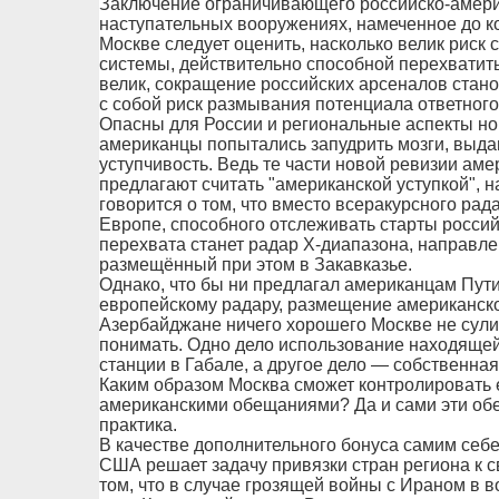
Заключение ограничивающего российско-америк
наступательных вооружениях, намеченное до ко
Москве следует оценить, насколько велик рис
системы, действительно способной перехватить 
велик, сокращение российских арсеналов стан
с собой риск размывания потенциала ответного
Опасны для России и региональные аспекты но
американцы попытались запудрить мозги, выда
уступчивость. Ведь те части новой ревизии аме
предлагают считать "американской уступкой", н
говорится о том, что вместо всеракурсного рад
Европе, способного отслеживать старты россий
перехвата станет радар Х-диапазона, направл
размещённый при этом в Закавказье.
Однако, что бы ни предлагал американцам Пути
европейскому радару, размещение американско
Азербайджане ничего хорошего Москве не сулит
понимать. Одно дело использование находяще
станции в Габале, а другое дело — собственн
Каким образом Москва сможет контролировать е
американскими обещаниями? Да и сами эти обещ
практика.
В качестве дополнительного бонуса самим себ
США решает задачу привязки стран региона к с
том, что в случае грозящей войны с Ираном в