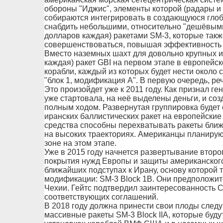
обороны "Иджис", элементы которой (радары и 
собираются интегрировать в создающуюся гло
снабдить небольшими, относительно "дешёвыми
долларов каждая) ракетами SM-3, которые такж
совершенствоваться, повышая эффективность п
Вместо наземных шахт для довольно крупных и 
каждая) ракет GBI на первом этапе в европейс
корабли, каждый из которых будет нести около 
"блок 1, модификация А". В первую очередь, р
Это произойдет уже к 2011 году. Как признал г
уже стартовала, на неё выделены деньги, и со
полным ходом. Развернутая группировка будет
иранских баллистических ракет на европейски
средства способны перехватывать ракеты ближ
на высоких траекториях. Американцы планируют
зоне на этом этапе.
Уже в 2015 году начнется развертывание второ
покрытия нужд Европы и защиты американского
ближайших подступах к Ирану, основу которой 
модификации: SM-3 Block 1B. Они предположит
Чехии. Гейтс подтвердил заинтересованность 
соответствующих соглашений.
В 2018 году должна принести свои плоды след
массивные ракеты SM-3 Block IIА, которые буд