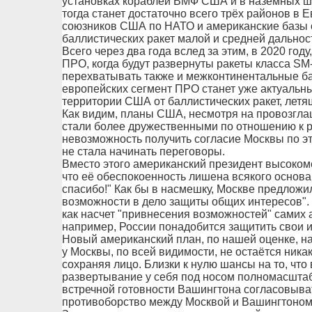
установках кораблей ВМФ США и в наземных ша
тогда станет достаточно всего трёх районов в 
союзников США по НАТО и американские базы о
баллистических ракет малой и средней дальнос
Всего через два года вслед за этим, в 2020 год
ПРО, когда будут развернуты ракеты класса SM-
перехватывать также и межконтинентальные ба
европейских сегмент ПРО станет уже актуальн
территории США от баллистических ракет, летя
Как видим, планы США, несмотря на провозглаш
стали более дружественными по отношению к р
невозможность получить согласие Москвы по э
не стала начинать переговоры.
Вместо этого американский президент высокоме
что её обеспокоенность лишена всякого основа
спасибо!" Как бы в насмешку, Москве предложи
возможности в дело защиты общих интересов". 
как насчет "привнесения возможностей" самих 
например, России понадобится защитить свои и
Новый американский план, по нашей оценке, н
у Москвы, по всей видимости, не остаётся никак
сохраняя лицо. Близки к нулю шансы на то, что
развертывание у себя под носом полномасштаб
встречной готовности Вашингтона согласовыва
противоборство между Москвой и Вашингтоном 