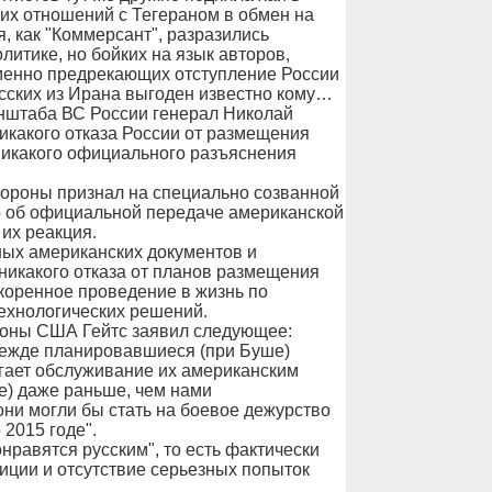
их отношений с Тегераном в обмен на
, как "Коммерсант", разразились
итике, но бойких на язык авторов,
менно предрекающих отступление России
русских из Ирана выгоден известно кому…
нштаба ВС России генерал Николай
икакого отказа России от размещения
и никакого официального разъяснения
бороны признал на специально созванной
но об официальной передаче американской
 их реакция.
ых американских документов и
 никакого отказа от планов размещения
скоренное проведение в жизнь по
ехнологических решений.
роны США Гейтс заявил следующее:
режде планировавшиеся (при Буше)
агает обслуживание их американским
е) даже раньше, чем нами
они могли бы стать на боевое дежурство
 2015 годе".
онравятся русским", то есть фактически
иции и отсутствие серьезных попыток