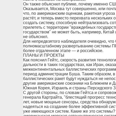
Он также объяснил публике, почему именно СШ
Оказывается, Москва тут совершенно, или почти
что, по американским оценкам, ракетная угроз
растёт, и теперь вместо перехвата нескольких о
создать систему, способную нейтрализовать сот
прилететь с территории "враждебных государс
государством" не может быть, например, Китай 
не объяснил.
Для непредвзятого наблюдателя очевидно, что 
полномасштабному развертыванию системы ПР
более отдаленном этапе — и российское.
ПЛАНЫ И ПРОЕКТЫ
Как пояснил Гейтс, скорость развития технолог
дальности в таких государствах, как Иран, ока
межконтинентальных баллистических программ
период администрации Буша. Таким образом, в
баллистических ракет будут нуждаться не неп
другие американские союзники на Ближнем и Да
Южная Корея, Израиль и страны Персидского З
С другой стороны, по словам Гейтса и сопрово
генерала Картрайта, "блестящий прогресс техн
лет, новые мощные сенсоры, средства обнаруж
надеяться на создание более эффективной си
уже имеющихся систем. Какие же это системы?
американская морская сетецентрическая систе