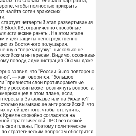
хтах. По словам генерала Картрайта,
Европе, чтобы полностью прикрыть
т налёта сотен вражеских
ти.
у, стартует четвертый этап развертывания
3 Block IIB, ограниченно способные
ллистические ракеты. На этом этапе
ым и для защиты непосредственно
щих из Восточного полушария.
енную "перезагрузку", нисколько не
оссийским интересам. Видимо, осознавая
тому поводу, администрация Обамы даже
рно заявил, что "России было повторено,
ния", — как говорится, "большое
ли "привнести свои противоракетные
Но у россиян может возникнуть вопрос: а
американцев в этом плане, если,
нтересы в Закавказье или на Украине?
астолько вызывающе антироссийский, что
их путей для того, чтобы отступить,
 в Кремле спокойно согласятся на
ной стратегической ПРО без всякой
ть свои планы. Поэтому политическое
по стратегическим вопросам обострится.