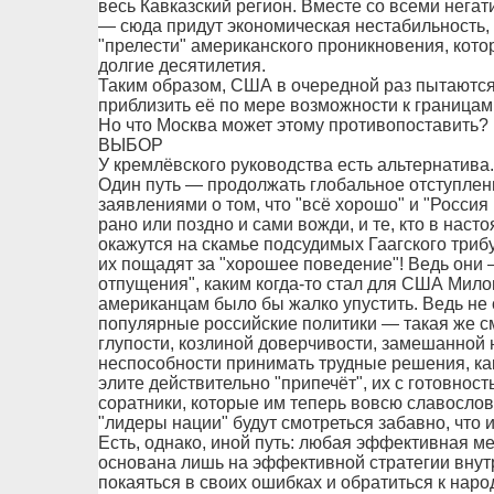
весь Кавказский регион. Вместе со всеми нег
— сюда придут экономическая нестабильность,
"прелести" американского проникновения, кот
долгие десятилетия.
Таким образом, США в очередной раз пытаются 
приблизить её по мере возможности к границам
Но что Москва может этому противопоставить?
ВЫБОР
У кремлёвского руководства есть альтернатива.
Один путь — продолжать глобальное отступле
заявлениями о том, что "всё хорошо" и "Россия 
рано или поздно и сами вожди, и те, кто в наст
окажутся на скамье подсудимых Гаагского трибу
их пощадят за "хорошее поведение"! Ведь они 
отпущения", каким когда-то стал для США Мило
американцам было бы жалко упустить. Ведь не 
популярные российские политики — такая же с
глупости, козлиной доверчивости, замешанной 
неспособности принимать трудные решения, ка
элите действительно "припечёт", их с готовно
соратники, которые им теперь вовсю славосло
"лидеры нации" будут смотреться забавно, что 
Есть, однако, иной путь: любая эффективная м
основана лишь на эффективной стратегии внутр
покаяться в своих ошибках и обратиться к народ