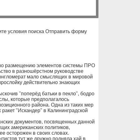
те условия поиска Отправить форму
 по размещению элементов системы ПРО
ство в разношёрстном руководстве
онгломерат мало смыслящих в мировой
прослойку действительно знающих
скочив "поперёд батьки в пекло", бодро
слы, которые предполагалось
позиционного района. Одна из таких мер
 ракет "Искандер" в Калининградской
анских документов, посвященных данной
ущих американских политиков,
е осторожен в своих словах.
тистов тут же дружно подняла хай в