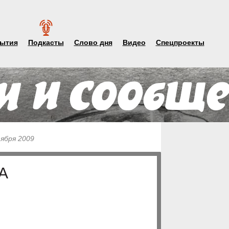
ытия
Подкасты
Слово дня
Видео
Спецпроекты
тября 2009
А