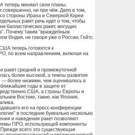
А теперь меняют свои планы.
 совершенно, ни при чём. Дело в том,
а со стороны Ирана и Северной Кореи
тдельных ракет речь идет о том, чтобы
ни баллистических ракет, могущих
тв". Почему таким "враждебным
или Индия, не говоря уже о России, Гейтс
США теперь готовятся к
О, по всем направлениям, включая на
ии ракет средней и промежуточной
залась более высокой, а темпы развития
 — более низкими, чем оценивалось в
 ближайшие годы в защите от
осредственно США, а страны Европы и
льнем Востоке, такие, как Япония,
алива.
ждавшего его на пресс-конференции
ологии" в последние буквально несколько
ения и наведения ракет позволяют
стемы ПРО, использующей компоненты
 Прежде всего это существующая
ма противовоздушной и противоракетной