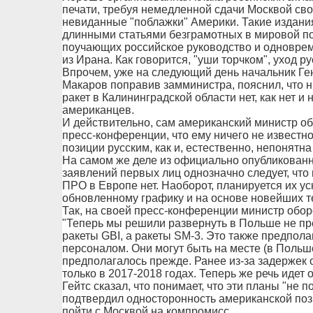
печати, требуя немедленной сдачи Москвой сво
невиданные "поблажки" Америки. Такие издания
длинными статьями безграмотных в мировой пол
поучающих российское руководство и одновре
из Ирана. Как говорится, "уши торчком", уход 
Впрочем, уже на следующий день начальник Ге
Макаров поправив замминистра, пояснил, что н
ракет в Калининградской области нет, как нет 
американцев.
И действительно, сам американский министр о
пресс-конференции, что ему ничего не извест
позиции русским, как и, естественно, непонятна
На самом же деле из официально опубликованн
заявлений первых лиц однозначно следует, что
ПРО в Европе нет. Наоборот, планируется их у
обновленному графику и на основе новейших т
Так, на своей пресс-конференции министр обо
"Теперь мы решили развернуть в Польше не п
ракеты GBI, а ракеты SM-3. Это также предпол
персоналом. Они могут быть на месте (в Польш
предполагалось прежде. Ранее из-за задержек 
только в 2017-2018 годах. Теперь же речь идет о
Гейтс сказал, что понимает, что эти планы "не п
подтвердил односторонность американской поз
пойти с Москвой на компромисс.