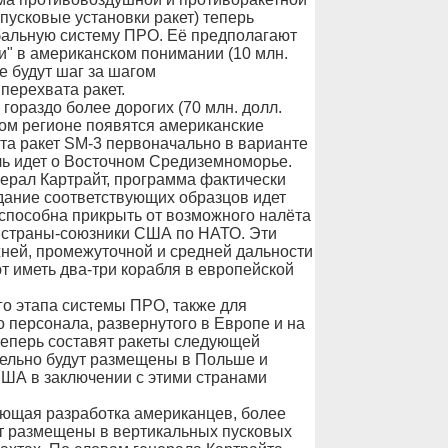
пусковые установки ракет) теперь
бальную систему ПРО. Её предполагают
" в американском понимании (10 млн.
е будут шаг за шагом
ерехвата ракет.
гораздо более дорогих (70 млн. долл.
ком регионе появятся американские
ста ракет SM-3 первоначально в варианте
ечь идет о Восточном Средиземноморье.
енерал Картрайт, программа фактически
здание соответствующих образцов идет
 способна прикрыть от возможного налёта
е страны-союзники США по НАТО. Эти
ней, промежуточной и средней дальности
 иметь два-три корабля в европейской
го этапа системы ПРО, также для
 персонала, развернутого в Европе и на
теперь составят ракеты следующей
ельно будут размещены в Польше и
США в заключении с этими странами
ующая разработка американцев, более
ут размещены в вертикальных пусковых