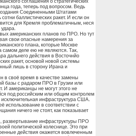
анского соглашения о стратегических
нца года, теперь под вопросом. Ведь
к создания Соединенными Штатами
сотни баллистических ракет. И если он
овится для Кремля проблематичным, неся
 удара.
вых американских планов по ПРО. Но тут
вая свои опасные намерения за
риканского плана, которые Москве
а самом деле ею не являются. Так,
ара дальнего действия в Восточнйо
ских ракет, основой новой системы
енный лишь в сторону Ирана и
н в своё время в качестве замены
й базы с радаром ПРО в Грузии или
. И американцы не могут этого не
йся под российским или общим контролем
ая исключительная инфраструктура США.
ё использование в соответствии с
ания ничего не стоят, как показывает
е, развертывание инфраструктуры ПРО
воей политической колеснице. Это при
 военные действия окажется вовлеченным