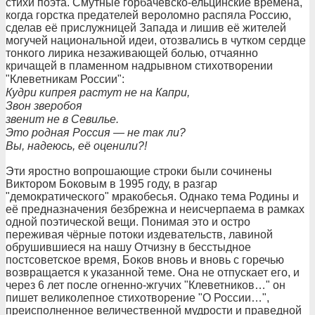
стихи поэта. Смутные горбачёвско-ельцинские времена,
когда горстка предателей вероломно распяла Россию,
сделав её прислужницей Запада и лишив её жителей
могучей национальной идеи, отозвались в чутком сердце
тонкого лирика незаживающей болью, отчаянно
кричащей в пламенном надрывном стихотворении
"Клеветникам России":
Кудри кипрея растут не на Капри,
Звон зверобоя
звенит не в Севилье.
Это родная Россия — не так ли?
Вы, надеюсь, её оценили?!
Эти яростно вопрошающие строки были сочинены
Виктором Боковым в 1995 году, в разгар
"демократического" мракобесья. Однако тема Родины и
её предназначения безбрежна и неисчерпаема в рамках
одной поэтической вещи. Понимая это и остро
переживая чёрные потоки издевательств, лавиной
обрушившиеся на нашу Отчизну в бесстыдное
постсоветское время, Боков вновь и вновь с горечью
возвращается к указанной теме. Она не отпускает его, и
через 6 лет после огненно-жгучих "Клеветников…" он
пишет великолепное стихотворение "О России…",
преисполненное величественной мудрости и праведной