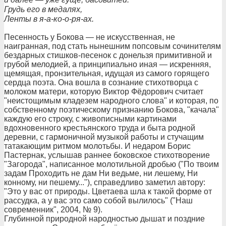
Грудь его в медалях,
Ленты в я-а-ко-о-ря-ах.
Песенность у Бокова — не искусственная, не
наигранная, под стать нынешним попсовым сочинителям
бездарных стишков-песенок с донельзя примитивной и
грубой мелодией, а принципиально иная — искренняя,
щемящая, пронзительная, идущая из самого горящего
сердца поэта. Она вошла в сознание стихотворца с
молоком матери, которую Виктор Фёдорович считает
"неистощимым кладезем народного слова" и которая, по
собственному поэтическому признанию Бокова, "качала"
каждую его строку, с живописными картинами
вдохновенного крестьянского труда и быта родной
деревни, с гармоничной музыкой работы и стучащим
татакающим ритмом молотьбы. И недаром Борис
Пастернак, услышав раннее боковское стихотворение
"Загорода", написанное молотильной дробью ("По твоим
задам Проходить не дам Ни ведьме, ни лешему, Ни
конному, ни пешему..."), справедливо заметил автору:
"Это у вас от природы. Цветаева шла к такой форме от
рассудка, а у вас это само собой вылилось" ("Наш
современник", 2004, № 9).
Глубинной природной народностью дышат и поздние