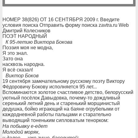
НОМЕР 38(826) ОТ 16 СЕНТЯБРЯ 2009 г. Введите
условия поиска Отправить форму поиска zavtra.ru Web
Дмитрий Колесников
ПОЭТ НАРОДНЫЙ
К 95-летию Виктора Бокова
Поэзия моя не модна,
Я это знал.
Зато она
насквозь народна.
Я всё сказал!
Виктор Боков
19 сентября замечательному русскому поэту Виктору
Фёдоровичу Бокову исполняется 95 лет...
Вспоминаются золотое счастливое детство, белорусский
уютный посёлок Давыдовка, почему-то дождливый
серенький летний день и старенький морщинистый
дедушка, бойко играющий на баяне огрубелыми от
каждодневной работы пальцами и старательно
выводящий тоненьким сипловатым тенорком:
На побывку е-едет
Молодой моряк,
и далее — уже гуще, басовитей: