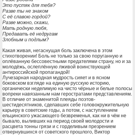
Это пустяк для тебя?
Разве ты не знаком
С её славою гордой?
Разве можно, скажи,
Мать родную любя,
Предавать её недругам
Злобным и подлым?
Какая живая, негаснущая боль заключена в этом
стихотворении! Боль не только за свою поруганную и
оплёванную бессовестными предателями страну, но и за
молодёжь, ослеплённую лживой воинствующей
антироссийской пропагандой!
Лучезарная народная мудрость сияет и в ясном
боковском взгляде на единую русскую историю,
органически неделимую на чисто чёрные и белые полосы
вопреки навязанным нам геростратами представлениям.
В отличие от знаменитой плеяды поэтов-
шестидесятников, сделавших себе головокружительную
карьеру в советские годы, а потом, с наступлением
ельцинского ужасающего безвременья, как ни в чём не
бывало, выливших на период своей молодости и
расцвета тонны грязи и с горделивым презрением
отвернувшихся от советского прошлого, Виктор