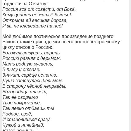
гордости за Отчизну:
Россия вся от совести, от Бога,
Кому ценить её житьё-бытьё!
Открыта ей великая дорога,
И вы не клевещите на неё!
Моё любимое поэтическое произведение позднего
Бокова также принадлежит к его постперестроечному
циклу стихов о России:
Богохульствуешь, парень,
Россию равняя с дерьмом,
Мать родную ругаешь,
В пылу и отваге.
Значит, сердце ослепло,
Душа затянулась бельмом,
В сторону чёрной неправды.
Богородица плачет,
Так её огорчило
Твоё помраченье,
Так легко отдаёшь ты
Родное, своё,
И становишься сразу
Чужой и ничейный.
Разве родина —