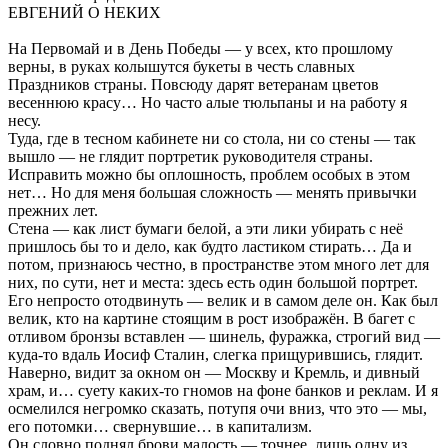
ЕВГЕНИЙ О НЕКИХ
На Первомай и в День Победы — у всех, кто прошлому
верны, в руках колышутся букеты в честь славных
Праздников страны. Повсюду дарят ветеранам цветов
весеннюю красу… Но часто алые тюльпаны и на работу я
несу.
Туда, где в тесном кабинете ни со стола, ни со стены — так
вышло — не глядит портретик руководителя страны.
Исправить можно бы оплошность, проблем особых в этом
нет… Но для меня большая сложность — менять привычки
прежних лет.
Стена — как лист бумаги белой, а эти лики убирать с неё
пришлось бы то и дело, как будто ластиком стирать… Да и
потом, признаюсь честно, в пространстве этом много лет для
них, по сути, нет и места: здесь есть один большой портрет.
Его непросто отодвинуть — велик и в самом деле он. Как был
велик, кто на картине стоящим в рост изображён. В багет с
отливом бронзы вставлен — шинель, фуражка, строгий вид —
куда-то вдаль Иосиф Сталин, слегка прищурившись, глядит.
Наверно, видит за окном он — Москву и Кремль, и дивный
храм, и… суету каких-то гномов на фоне банков и реклам. И я
осмелился негромко сказать, потупя очи вниз, что это — мы,
его потомки… свернувшие… в капитализм.
Он словно поднял брови малость — точнее, лишь одну из