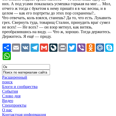
них. А под усами показалась усмешка горькая на миг… Мол,
отчего ж тогда с букетом к нему пришёл я в час весны, и в
целом — как его портреты до этих пор сохранены?..
Что отвечать, коль взялся, станешь? Да то, что есть. Лукавить
грех. Свернуть туда, товарищ Сталин, принудить враг сумел
не всех! — Не всех? — он взор метнул, как витязь,
преобразившись на виду. — Что ж, хорошо. Тогда держитесь.
Держитесь. Я ещё — приду.
Ресурс
Email
VK
Telegram
Gmail
LiveJournal
Print
Twitter
Viber
Odnoklassni
Mail.R
S
WhatsApp
Расширенный
поиск
Блоги и сообщества
События
Слово дня
Видео
Спецпроекты
О нас
Контактная информация