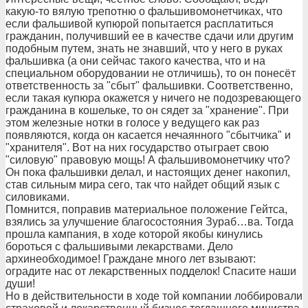
какую-то вялую трепотню о фальшивомонетчиках, что
если фальшивой купюрой попытается расплатиться
гражданин, получивший ее в качестве сдачи или другим
подобным путем, знать не знавший, что у него в руках
фальшивка (а они сейчас такого качества, что и на
специальном оборудовании не отличишь), то он понесёт
ответственность за "сбыт" фальшивки. Соответственно,
если такая купюра окажется у ничего не подозревающего
гражданина в кошельке, то он сядет за "хранение". При
этом железные нотки в голосе у ведущего как раз
появляются, когда он касается нечаянного "сбытчика" и
"хранителя". Вот на них государство отыграет свою
"силовую" правовую мощь! А фальшивомонетчику что?
Он пока фальшивки делал, и настоящих денег накопил,
став сильным мира сего, так что найдет общий язык с
силовиками.
Помнится, поправив материальное положение Гейтса,
взялись за улучшение благосостояния Зураб…ва. Тогда
прошла кампания, в ходе которой якобы кинулись
бороться с фальшивыми лекарствами. Дело
архинеобходимое! Граждане много лет взывают:
оградите нас от лекарственных подделок! Спасите наши
души!
Но в действительности в ходе той компании лоббировали