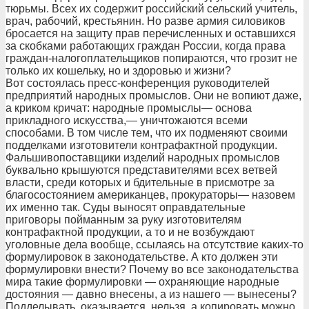
тюрьмы. Всех их содержит российский сельский учитель,
врач, рабочий, крестьянин. Но разве армия силовиков
бросается на защиту прав перечисленных и оставшихся
за скобками работающих граждан России, когда права
граждан-налогоплательщиков попираются, что грозит не
только их кошельку, но и здоровью и жизни?
Вот состоялась пресс-конференция руководителей
предприятий народных промыслов. Они не вопиют даже,
а криком кричат: народные промыслы— основа
прикладного искусства,— уничтожаются всеми
способами. В том числе тем, что их подменяют своими
подделками изготовители контрафактной продукции.
Фальшивопоставщики изделий народных промыслов
буквально крышуются представителями всех ветвей
власти, среди которых и бдительные в присмотре за
благосостоянием американцев, прокураторы— назовем
их именно так. Суды выносят оправдательные
приговоры пойманным за руку изготовителям
контрафактной продукции, а то и не возбуждают
уголовные дела вообще, ссылаясь на отсутствие каких-то
формулировок в законодательстве. А кто должен эти
формулировки внести? Почему во все законодательства
мира такие формулировки — охраняющие народные
достояния — давно внесены, а из нашего — вынесены?
Подделывать, оказывается, нельзя, а копировать можно.