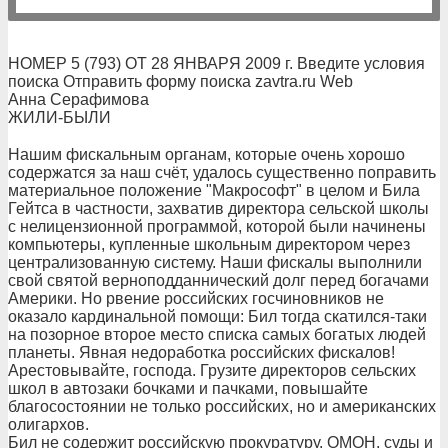
НОМЕР 5 (793) ОТ 28 ЯНВАРЯ 2009 г. Введите условия
поиска Отправить форму поиска zavtra.ru Web
Анна Серафимова
ЖИЛИ-БЫЛИ
Нашим фискальным органам, которые очень хорошо
содержатся за наш счёт, удалось существенно поправить
материальное положение "Макрософт" в целом и Била
Гейтса в частности, захватив директора сельской школы
с нелицензионной программой, которой были начинены
компьютеры, купленные школьным директором через
централизованную систему. Наши фискалы выполнили
свой святой верноподданнический долг перед богачами
Америки. Но рвение российских госчиновников не
оказало кардинальной помощи: Бил тогда скатился-таки
на позорное второе место списка самых богатых людей
планеты. Явная недоработка российских фискалов!
Арестовывайте, господа. Грузите директоров сельских
школ в автозаки бочками и пачками, повышайте
благосостоянии не только российских, но и американских
олигархов.
Бил не содержит российскую прокуратуру, ОМОН, суды и