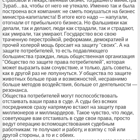
страховой и лекарственный бизнес тогдашнего министра
Зураб…ва, чтобы от него не утекало. Именно так и была
построена вся компания: не сметь покушаться на бизнес
министра-капиталиста! В итоге кого надо — напугали,
отогнали от прибыльного бизнеса. Но фальшивки как
делали, так и делают, люди как страдали, так и страдают,
как умирали, так умирают. Государство всю свою
траченную перестройкой, реформами, демократией и
прочей холерой мощь бросает на защиту "своих". А на
защите потребителей, то есть подавляющего
большинства граждан, лишь общественная организация
"Общество по защите права потребителей", которая
может выразить вам сочувствие, и только, дать советы,
как в другой раз не лопухнуться. У общества по защите
животных больше прав и возможностей, несравнимо
больше методов воздействия, больше от деятельности —
резонанса.
Общества потребителей могут поспособствовать
отстаивать ваши права в суде. А суды без всяких
посредников сразу напрямую встают на защиту прав
миллионеров и миллиардеров. Такое чувство, что люди,
советующие вам отстаивать в суде свои права, просто
ведут операцию вспомоществования судебным
работникам: те получают и работу, и взятку с той или
другой стороны, а то и с обеих.