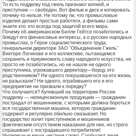
То есть подделку под гжель признают копией, и
преступник — свободен. Вот фильм и диск и копировать
почему-то нельзя. Не потому ли, что промысловые
изделия делают простые работяги, а фильмы сами
знаете кто: кто всегда под защитой всего мира.
Почему об американском Билле Гейтсе позаботились и
блюдут его финансовые интересы, а о русских народных
промыслах, о Герое социалистического труда,
генеральном директоре ЗАО "Объединение Гжель"
Викторе Логинове и его коллективе, пытающемся
сохранить и приумножить славу народного искусства, не
просто не позаботились, но не нашли ни одного
преступника, угрожавшего директору—борцу, его
родственником? Ни одного покушавшегося на его жизнь
не разыскали? Ни одного, ограбившего его и его
предприятие ни призвали к порядку?
Что получается? Купивший на территории России
подделку — нелицензионную продукцию — гражданин
пострадал от мошенников, с которыми должна бороться
вся государственная машина, которую гражданин
содержит и регулярно обильно смазывает. Но
государство холит преступников и мошенников
фактическим отсутствием наказания для них, но строго
спрашивает с пострадавшего потребителя!
Интересные вещи, честное слово. Сообщают, ведя