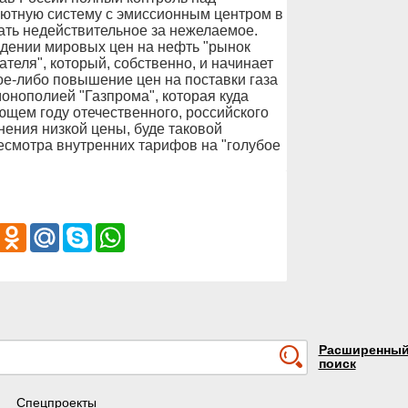
лютную систему с эмиссионным центром в
ать недействительное за нежелаемое.
адении мировых цен на нефть "рынок
теля", который, собственно, и начинает
кое-либо повышение цен на поставки газа
онополией "Газпрома", которая куда
ющем году отечественного, российского
нения низкой цены, буде таковой
ресмотра внутренних тарифов на "голубое
iber
Odnoklassniki
Mail.Ru
Skype
WhatsApp
Расширенны
поиск
Спецпроекты