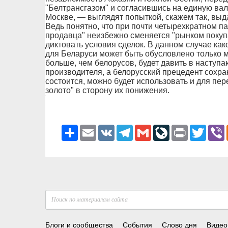
"Белтрансгазом" и согласившись на единую ва
Москве, — выглядят попыткой, скажем так, выд
Ведь понятно, что при почти четырехкратном п
продавца" неизбежно сменяется "рынком покупа
диктовать условия сделок. В данном случае ка
для Беларуси может быть обусловлено только м
больше, чем белорусов, будет давить в наступа
производителя, а белорусский прецедент сохра
состоится, можно будет использовать и для пе
золото" в сторону их понижения.
Ресурс
Email
VK
Telegram
Gmail
LiveJournal
Print
Twitter
V
Блоги и сообщества
События
Слово дня
Видео