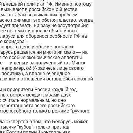
й внешней политики РФ. Именно поэтому
 вызывают в российском обществе
м масштабам возникающих проблем.
асно понимает это обстоятельство, всегда
едует признать, ни разу не злоупотребил
олее весомых и вполне объектинвых
ларуси для обороноспособности РФ на
о коридора".
 вопрос о цене и объеме поставок
ларусь решается ни много ни мало — на
е-то особые экономические аппетиты
ые — и деньги за полученный газ Минск
 например, об Украине, в лице своего
политику), а вполне очевидное
й линии в отношении оставшейся союзной
ы и приоритеты России каждый год
чных встреч между главами двух
о считать нормальным, но оно
разболтанности всего российского
тоспособного только в режиме "ручного
а экспертов о том, что Беларусь может
тысячу "кубов", только признав
ав России полный контроль над