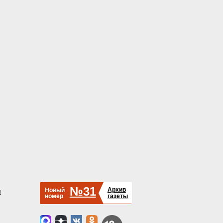
№31
Архив
Новый
й
номер
газеты