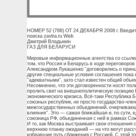
НОМЕР 52 (788) ОТ 24 ДЕКАБРЯ 2008 г. Введит
поиска zavtra.ru Web
Дмитрий Владыкин
ГАЗ ДЛЯ БЕЛАРУСИ
Мировые информационные агентства со ссылк
том, что Россия и Беларусь в ходе переговор
Александром Лукашенко "договорились о принци
другие специальные условия соглашения пока н
"адекватными", зато стал известен общий объем
Несомненно, что эти договоренности носят пол
пролить свет на внешнеполитическую позицию 
экономического кризиса. Всё-таки Республика 
союзных республик, не просто государство-чле
межгосударственных объединений, очерчивающ
влияния". Это — самая ближайшая и, по сути, 
союзница РФ, объединенная с ней в рамках Сою
И то, как Москва выстраивает свои отношения 
верхнюю планку ожиданий — на что могут расс
избравшие путь сближения с Россией. С этой т