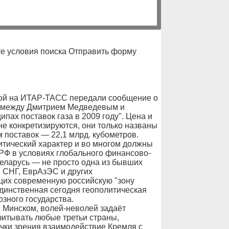
е условия поиска Отправить форму
ой на ИТАР-ТАСС передали сообщение о
ов между Дмитрием Медведевым и
пах поставок газа в 2009 году". Цена и
е конкретизируются, они только названы
 поставок — 22,1 млрд. кубометров.
итический характер и во многом должны
РФ в условиях глобального финансово-
Беларусь — не просто одна из бывших
н СНГ, ЕврАзЭС и других
их современную российскую "зону
единственная сегодня геополитическая
зного государства.
с Минском, волей-неволей задаёт
читывать любые третьи страны,
очки зрения взаимодействие Кремля с