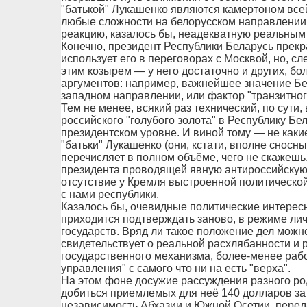
"батькой" Лукашенко являются камертоном все
любые сложности на белорусском направлении
реакцию, казалось бы, неадекватную реальны
Конечно, президент Республики Беларусь прекр
использует его в переговорах с Москвой, но, сл
этим козырем — у него достаточно и других, б
аргументов: например, важнейшее значение Бе
западном направлении, или фактор "транзитног
Тем не менее, всякий раз технический, по сути,
российского "голубого золота" в Республику Бе
президентском уровне. И виной тому — не каки
"батьки" Лукашенко (они, кстати, вполне сносн
перечисляет в полном объёме, чего не скажешь,
президента проводящей явную антироссийскую 
отсутствие у Кремля выстроенной политическо
с нами республики.
Казалось бы, очевидные политические интерес
приходится подтверждать заново, в режиме ли
государств. Вряд ли такое положение дел можн
свидетельствует о реальной расхлябанности и 
государственного механизма, более-менее рабо
управления" с самого что ни на есть "верха".
На этом фоне досужие рассуждения разного род
добиться приемлемых для неё 140 долларов за 
независимость Абхазии и Южной Осетии, перед