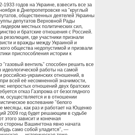
-1933 годов на Украине, взвесить все за
 ноября в Днепропетровске на "круглый
епутатов, общественных деятелей Украины
группы депутатов Верховной Рады
лидером местных политических сил,
инство и братские отношения с Россией.
а резолюция, где участники признали
ависти и вражды между Украиной и
кого общества недопустимой и призвали
тики приспособления истории к
то "газовый вентиль" способен решить все
 идеологической работы на самой
и российско-украинских отношений, в
 при всей её несомненной значимости,
екс непростых отношений двух братских
ребуется отказ Газпрома от безоглядного
ем, осуществляется и в отношении
нистическое воспевание "белого
е месяцы, как раз и работает на Ющенко
ий 2009 год будет решающим в судьбе
т этого зависит и конечная
 со стороны Вашингтона явно начата
ибудь само собой уладится", —
тическая — историческая тоже.