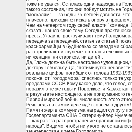
тоже не удался. Осталась одна надежда на Го
такого состояния, что они пойдут мстить не "о
"москалям" — за беды 75-летней давности. Что
плачевно, приходится искать опору в прошлом. 
Чем на четвертом году своей власти "команда Ю
сказать, нашла свою тему. Сегодня практическ
пресса Украины раскручивают тему Голодомора
передача за передачей, статья за статьей пока
красноармейцы в будёновках со звездами сбр
расстреливают из пулемётов толпы еле живых о
ни женщин, ни стариков, ни детей…
Да, "ложь должна быть настолько чудовищной, ч
доктору Геббельсу. Да, "пятиминутка ненависти"
реальные цифры погибших от голода 1932-1933
похоже, от "голодомора" спаслись только те ук
пределами СССР. Кому какое дело, что голод, с
поразил в те же годы и Поволжье, и Казахстан,
в результате настоящего, а не придуманного ге
Первой мировой войны численность этого этно
Речь ведь на самом деле идёт совсем о другом
Памяти жертв коммунизма наградил супругу пр
Госдепартамента США Екатерину-Клер Чумач
— как раз "за распространение правдивой инф
народа". Видимо, чтобы ни у кого не оставалос
заинтересован в теме Голодомора...