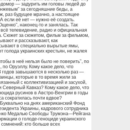
лодомор — задурить им головы людей до
ранжевым" за сегодняшние беды, а
 ж, раз будущее мрачно, а настоящее
А если её нет — нужно её создать.
щенко", наконец-то и занялась. Так
и всё телевидение, радио и официальная
. Сюжет за сюжетом, фильм за фильмом,
зывают и рассказывают, как
асывают в специально вырытые ямы,
т голода украинских крестьян, не жалея
тобы в неё нельзя было не поверить", по
, по Оруэллу. Кому какое дело, что
 годов завышаются в несколько раз —
раинцы, которые в то время жили за
вязанный с коллективизацией и засухой,
 и Северный Кавказ? Кому какое дело, что
ноцида русинов в Австро-Венгрии в годы
са сократилась почти вдвое?
! Буквально на днях американский Фонд
езидента Украины, кадрового сотрудника
енко Медалью Свободы Трумэна—Рейгана
ормации о голоде-геноциде украинского
ь сомнений: кто больше всех