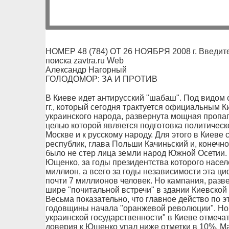
НОМЕР 48 (784) ОТ 26 НОЯБРЯ 2008 г. Введит
поиска zavtra.ru Web
Александр Нагорный
ГОЛОДОМОР: ЗА И ПРОТИВ
В Киеве идет антирусский "шабаш". Под видом 
гг., который сегодня трактуется официальным К
украинского народа, развернута мощная пропа
целью которой является подготовка политическ
Москве и к русскому народу. Для этого в Киеве
республик, глава Польши Качиньский и, конечн
было не стер лица земли народ Южной Осетии.
Ющенко, за годы президентства которого насел
миллион, а всего за годы независимости эта ц
почти 7 миллионов человек. Но кампания, разв
шире "почитальной встречи" в здании Киевской 
Весьма показательно, что главное действо по э
годовщины начала "оранжевой революции". Но
украинской государственности" в Киеве отмечат
доверия к Ющенко упал ниже отметки в 10%. 