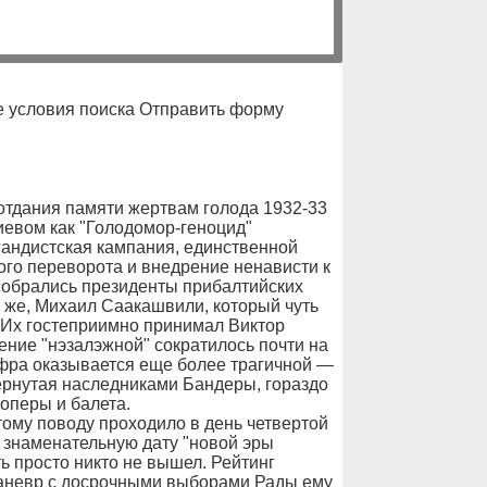
е условия поиска Отправить форму
отдания памяти жертвам голода 1932-33
иевом как "Голодомор-геноцид"
гандистская кампания, единственной
ого переворота и внедрение ненависти к
 собрались президенты прибалтийских
о же, Михаил Саакашвили, который чуть
 Их гостеприимно принимал Виктор
ение "нэзалэжной" сократилось почти на
ифра оказывается еще более трагичной —
ернутая наследниками Бандеры, гораздо
оперы и балета.
тому поводу проходило в день четвертой
 знаменательную дату "новой эры
ь просто никто не вышел. Рейтинг
Маневр с досрочными выборами Рады ему