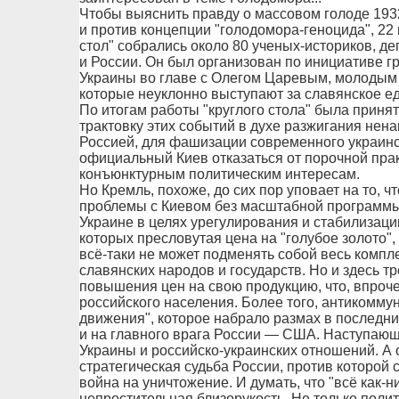
Чтобы выяснить правду о массовом голоде 1932
и против концепции "голодомора-геноцида", 22
стол" собрались около 80 ученых-историков, д
и России. Он был организован по инициативе 
Украины во главе с Олегом Царевым, молодым 
которые неуклонно выступают за славянское ед
По итогам работы "круглого стола" была принят
трактовку этих событий в духе разжигания нен
Россией, для фашизации современного украинс
официальный Киев отказаться от порочной прак
конъюнктурным политическим интересам.
Но Кремль, похоже, до сих пор уповает на то, ч
проблемы с Киевом без масштабной программы
Украине в целях урегулирования и стабилизаци
которых пресловутая цена на "голубое золото",
всё-таки не может подменять собой весь компл
славянских народов и государств. Но и здесь т
повышения цен на свою продукцию, что, впроч
российского населения. Более того, антикомму
движения", которое набрало размах в последни
и на главного врага России — США. Наступающ
Украины и российско-украинских отношений. А о
стратегическая судьба России, против которой
война на уничтожение. И думать, что "всё как-н
непростительная близорукость. Не только поли